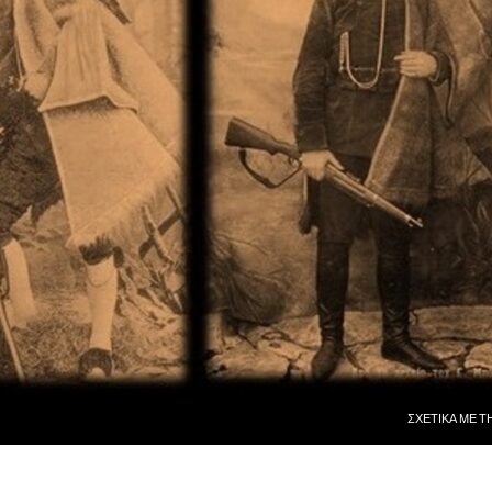
ΜΕΤΆΒΑΣΗ ΣΕ
ΣΧΕΤΙΚᾺ ΜῈ Τ