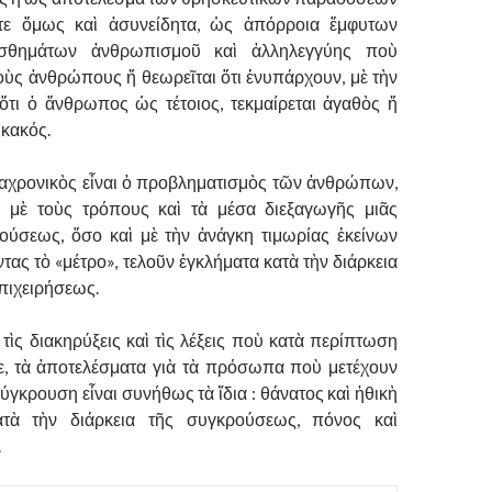
ἴτε ὅμως καὶ ἀσυνείδητα, ὡς ἀπόρροια ἔμφυτων
σθημάτων ἀνθρωπισμοῦ καὶ ἀλληλεγγύης ποὺ
ὺς ἀνθρώπους ἤ θεωρεῖται ὅτι ἐνυπάρχουν, μὲ τὴν
ὅτι ὁ ἄνθρωπος ὡς τέτοιος, τεκμαίρεται ἀγαθὸς ἤ
 κακός.
αχρονικὸς εἶναι ὁ προβληματισμὸς τῶν ἀνθρώπων,
 μὲ τοὺς τρόπους καὶ τὰ μέσα διεξαγωγῆς μιᾶς
ούσεως, ὅσο καὶ μὲ τὴν ἀνάγκη τιμωρίας ἐκείνων
ας τὸ «μέτρο», τελοῦν ἐγκλήματα κατὰ τὴν διάρκεια
ἐπιχειρήσεως.
τὶς διακηρύξεις καὶ τὶς λέξεις ποὺ κατὰ περίπτωση
ε, τὰ ἀποτελέσματα γιὰ τὰ πρόσωπα ποὺ μετέχουν
ύγκρουση εἶναι συνήθως τὰ ἴδια : θάνατος καὶ ἠθικὴ
ατὰ τὴν διάρκεια τῆς συγκρούσεως, πόνος καὶ
.