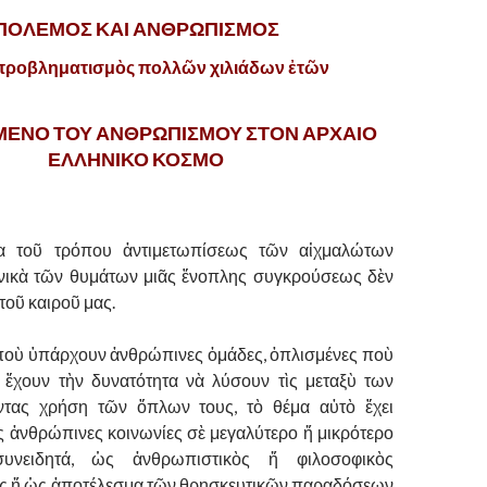
ΠΟΛΕΜΟΣ ΚΑΙ ΑΝΘΡΩΠΙΣΜΟΣ
προβληματισμὸς πολλῶν χιλιάδων ἐτῶν
ΜΕΝΟ ΤΟΥ ΑΝΘΡΩΠΙΣΜΟΥ ΣΤΟΝ ΑΡΧΑΙΟ
ΕΛΛΗΝΙΚΟ ΚΟΣΜΟ
α τοῦ τρόπου ἀντιμετωπίσεως τῶν αἰχμαλώτων
ενικὰ τῶν θυμάτων μιᾶς ἔνοπλης συγκρούσεως δὲν
τοῦ καιροῦ μας.
ποὺ ὑπάρχουν ἀνθρώπινες ὀμάδες, ὁπλισμένες ποὺ
 ἔχουν τὴν δυνατότητα νὰ λύσουν τὶς μεταξὺ των
ντας χρήση τῶν ὅπλων τους, τὸ θέμα αὐτὸ ἔχει
ς ἀνθρώπινες κοινωνίες σὲ μεγαλύτερο ἤ μικρότερο
συνειδητά, ὡς ἀνθρωπιστικὸς ἤ φιλοσοφικὸς
ς ἤ ὡς ἀποτέλεσμα τῶν θρησκευτικῶν παραδόσεων