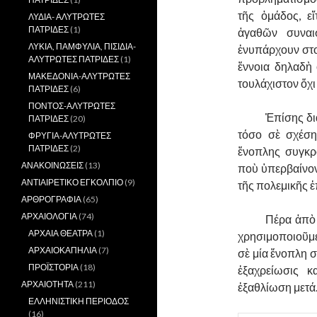
τῆς ὀμάδος, ε
ΛΥΔΙΑ- ΑΛΥΤΡΩΤΕΣ
ΠΑΤΡΙΔΕΣ
(1)
ἀγαθῶν συναι
ΛΥΚΙΑ, ΠΑΜΦΥΛΙΑ, ΠΙΣΙΔΙΑ-
ἐνυπάρχουν στο
ΑΛΥΤΡΩΤΕΣ ΠΑΤΡΙΔΕΣ
(1)
ἔννοια δηλαδὴ 
ΜΑΚΕΔΟΝΙΑ-ΑΛΥΤΡΩΤΕΣ
τουλάχιστον ὄχι
ΠΑΤΡΙΔΕΣ
(6)
ΠΟΝΤΟΣ-ΑΛΥΤΡΩΤΕΣ
……….
Ἐπίσης δι
ΠΑΤΡΙΔΕΣ
(20)
τόσο σὲ σχέση
ΦΡΥΓΙΑ-ΑΛΥΤΡΩΤΕΣ
ΠΑΤΡΙΔΕΣ
(2)
ἔνοπλης συγκρ
ΑΝΑΚΟΙΝΩΣΕΙΣ
(13)
ποὺ ὑπερβαίνοντ
ΑΝΤΙΑΙΡΕΤΙΚΟ ΕΓΚΟΛΠΙΟ
(9)
τῆς πολεμικῆς 
ΑΡΘΡΟΓΡΑΦΙΑ
(65)
ΑΡΧΑΙΟΛΟΓΙΑ
(74)
……….
Πέρα ἀπὸ 
ΑΡΧΑΙΑ ΘΕΑΤΡΑ
(1)
χρησιμοποιοῦμ
ΑΡΧΑΙΟΚΑΠΗΛΙΑ
(7)
σὲ μία ἔνοπλη σ
ΠΡΟΪΣΤΟΡΙΑ
(18)
ἐξαχρείωσις κ
ΑΡΧΑΙΟΤΗΤΑ
(211)
ἐξαθλίωση μετά
ΕΛΛΗΝΙΣΤΙΚΗ ΠΕΡΙΟΔΟΣ
(16)