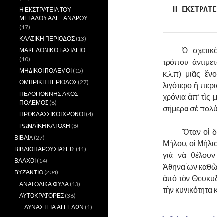
Η ΕΚΣΤΡΑΤΕ
Η ΕΚΣΤΡΑΤΕΙΑ ΤΟΥ
ΜΕΓΑΛΟΥ ΑΛΕΞΑΝΔΡΟΥ
(17)
ΚΛΑΣΙΚΗ ΠΕΡΙΟΔΟΣ
(13)
……….
Ὁ σχετικ
ΜΑΚΕΔΟΝΙΚΟ ΒΑΣΙΛΕΙΟ
(10)
τρόπου ἀντιμε
ΜΗΔΙΚΟΙ ΠΟΛΕΜΟΙ
(15)
κ.λ.π) μιᾶς ἔ
ΟΜΗΡΙΚΗ ΠΕΡΙΟΔΟΣ
(27)
λιγότερο ἤ περ
ΠΕΛΟΠΟΝΝΗΣΙΑΚΟΣ
χρόνια ἀπ’ τὶς
ΠΟΛΕΜΟΣ
(8)
σήμερα σὲ πολύ
ΠΡΟΚΛΑΣΣΙΚΟΙ ΧΡΟΝΟΙ
(4)
ΡΩΜΑΪΚΗ ΚΑΤΟΧΗ
(8)
……….
Ὅταν οἱ δ
ΒΙΒΛΙΑ
(27)
Μήλου, οἱ Μήλιο
ΒΙΒΛΙΟΠΑΡΟΥΣΙΑΣΕΙΣ
(11)
γιὰ νὰ θέλου
ΒΛΑΧΟΙ
(14)
Ἀθηναίων καθὼς
ΒΥΖΑΝΤΙΟ
(204)
ἀπὸ τὸν Θουκυδί
ΑΝΑΤΟΛΙΚΑ ΦΥΛΑ
(13)
τὴν κυνικότητα 
ΑΥΤΟΚΡΑΤΟΡΕΣ
(36)
ΔΥΝΑΣΤΕΙΑ ΑΓΓΕΛΩΝ
(1)