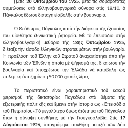
……….
[]Στὶς
20 Ὀκτωβρίου τοῦ 1925
,
μετὰ τὶς σοβαρότατες
συμπλοκὲς στὰ ἑλληνοβουργαρικά σύνορα στὶς 18/10, ὁ
Πάγκαλος ἔδωσε διαταγὴ εἰσβολῆς στὴν βουργαρία.
……….
Ὁ Θεόδωρος Πάγκαλος κατὰ τὴν διάρκεια τῆς ἐξουσίας
του υἱοθέτησε ἐθνικιστική ῥητορεία. Μὲ τὸ ἐπεισόδιο στὴν
ἑλληνοβουλγαρική μεθόριο τῆς
18ης Ὀκτωβρίου 1925,
διέταξε τὴν εἴσοδο ἑλληνικῶν στρατευμάτων στὴν βουλγαρία.
Ἡ προέλαση τοῦ Ἑλληνικοῦ Στρατοῦ ἀναχαιτίστηκε ἀπό τὴν
Κοινωνία τῶν Ἐθνῶν ἡ ὁποία μὲ ψήφισμά της, δικαίωσε τὴν
βουλγαρία καὶ ὑποχρέωσε τὴν Ἑλλάδα νὰ καταβάλῃ ὡς
πολεμικὴ ἀποζημίωση 50.000 χρυσὲς λίρες.
……….
Τὸ περιστατικὸ εἶναι χαρακτηριστικὸ τοῦ κακοῦ
χειρισμοῦ τῆς δικτατορίας Παγκάλου στὰ θέματα τῆς
ἐξωτερικῆς πολιτικῆς καὶ ἔμεινε στὴν ἱστορία ὡς «Ἐπεισόδιο
τοῦ Πετριτσίου».Τὸ μεγαλύτερο ὅμως ἀτόπημα τοῦ Πάγκαλου
ἦταν ἡ σύναψη συνθήκης μὲ τὴν Γιουγκοσλαβία. Στὶς
17
Αὐγούστου 1926,
ὑπογράφηκε συνθήκη μεταξὺ τῶν δύο