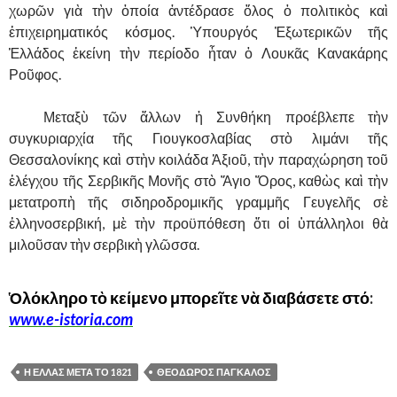
χωρῶν γιὰ τὴν ὁποία ἀντέδρασε ὅλος ὁ πολιτικὸς καὶ
ἐπιχειρηματικός κόσμος. Ὑπουργός Ἐξωτερικῶν τῆς
Ἑλλάδος ἐκείνη τὴν περίοδο ἦταν ὁ Λουκᾶς Κανακάρης
Ροῦφος.
……….
Μεταξὺ τῶν ἄλλων ἡ Συνθήκη προέβλεπε τὴν
συγκυριαρχία τῆς Γιουγκοσλαβίας στὸ λιμάνι τῆς
Θεσσαλονίκης καὶ στὴν κοιλάδα Ἀξιοῦ, τὴν παραχώρηση τοῦ
ἐλέγχου τῆς Σερβικῆς Μονῆς στὸ Ἅγιο Ὄρος, καθὼς καὶ τὴν
μετατροπὴ τῆς σιδηροδρομικῆς γραμμῆς Γευγελῆς σὲ
ἑλληνοσερβική, μὲ τὴν προϋπόθεση ὅτι οἱ ὑπάλληλοι θὰ
μιλοῦσαν τὴν σερβικὴ γλῶσσα.
Ὁλόκληρο τὸ κείμενο μπορεῖτε νὰ διαβάσετε στό
:
www.e-istoria.com
Η ΕΛΛΑΣ ΜΕΤΑ ΤΟ 1821
ΘΕΟΔΩΡΟΣ ΠΑΓΚΑΛΟΣ