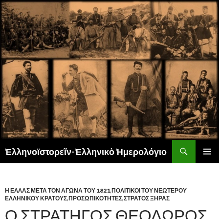
Αναζήτηση
Ἑλληνοϊστορεῖν-Ἑλληνικὸ Ἡμερολόγιο
ΜΕΤΆΒΑΣΗ
ΚΎΡΙΟ
ΣΕ
ΜΕΝΟΎ
ΠΕΡΙΕΧΌΜΕΝΟ
Η ΕΛΛΑΣ ΜΕΤΑ ΤΟΝ ΑΓΩΝΑ ΤΟΥ 1821
,
ΠΟΛΙΤΙΚΟΙ ΤΟΥ ΝΕΩΤΕΡΟΥ
ΕΛΛΗΝΙΚΟΥ ΚΡΑΤΟΥΣ
,
ΠΡΟΣΩΠΙΚΟΤΗΤΕΣ
,
ΣΤΡΑΤΟΣ ΞΗΡΑΣ
Ο ΣΤΡΑΤΗΓΟΣ ΘΕΟΔΩΡΟΣ