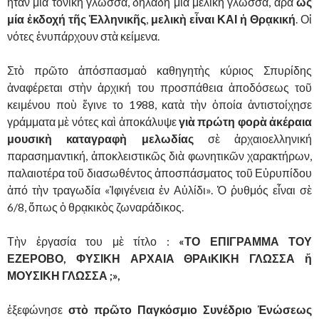
ἦταν μία τονικὴ γλῶσσα, δηλαδὴ μία μελικὴ γλῶσσα, ἄρα
ὡς
μία ἐκδοχή τῆς Ἑλληνικῆς
,
μελικὴ εἶναι ΚΑΙ ἡ Θρᾳκική
. Οἱ
νότες ἐνυπάρχουν στὰ κείμενα.
Στὸ πρῶτο ἀπόσπασμα
ὁ καθηγητὴς κύριος Σπυρίδης
ἀναφέρεται στὴν ἀρχική του προσπάθεια ἀποδόσεως τοῦ
κειμένου ποὺ ἔγινε το 1988, κατὰ τὴν ὁποία ἀντιστοίχησε
γράμματα μὲ νότες καὶ ἀποκάλυψε
γιὰ πρώτη φορὰ ἀκέραια
μουσικὴ καταγραφὴ μελωδίας
σὲ ἀρχαιοελληνική
παρασημαντική, ἀποκλειστικῶς διὰ φωνητικῶν χαρακτήρων,
παλαιοτέρα τοῦ διασωθέντος ἀποσπάσματος τοῦ Εὐρυπίδου
ἀπό τὴν τραγωδία «Ἰφιγένεια ἐν Αὐλίδι». Ὁ ῥυθμός εἶναι σὲ
6/8, ὅπως ὁ θρᾳκικὸς ζωναράδικος.
Τὴν ἐργασία του μὲ τίτλο :
«ΤΟ ΕΠΙΓΡΑΜΜΑ ΤΟΥ
ΕΖΕΡΟΒΟ, ΦΥΣΙΚΗ ΑΡΧΑΙΑ ΘΡΑιΚΙΚΗ ΓΛΩΣΣΑ ἤ
ΜΟΥΣΙΚΗ ΓΛΩΣΣΑ ;»,
ἐξεφώνησε
στὸ πρῶτο Παγκόσμιο Συνέδριο Ἑνώσεως