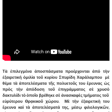
Τὰ ἐπιλεγμένα ἀποσπάσματα προέρχονται ἀπό τὴν
ἐξαιρετική ὁμιλία τοῦ κυρίου Σπυρίδη Χαράλαμπου μὲ
θέμα τὰ ἀποτελέσματα τῆς πολυετοῦς του ἔρευνας ὡς
πρὸς τὴν ἀπόδοση τοῦ ἐπιγράμματος σὲ χρυσὸ
δακτυλίδι τὸ ὁποῖο βρέθηκε σὲ ἀνασκαφὲς τμήματος τοῦ
εὐρύτερου Θρᾳκικοῦ χώρου. Μὲ τὴν ἐξαιρετικὴ του
ἔρευνα καὶ τὰ ἀποτελέσματά της, μέσῳ φιλολογικῶν,