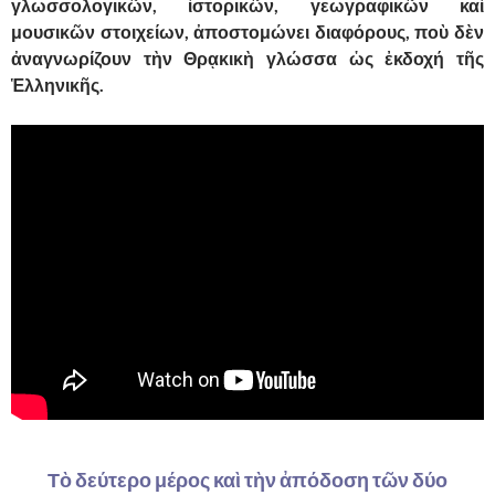
γλωσσολογικῶν, ἱστορικῶν, γεωγραφικῶν καὶ
μουσικῶν στοιχείων, ἀποστομώνει διαφόρους, ποὺ δὲν
ἀναγνωρίζουν τὴν Θρᾳκικὴ γλώσσα ὡς ἐκδοχή τῆς
Ἑλληνικῆς.
Τὸ δεύτερο μέρος καὶ τὴν ἀπόδοση τῶν δύο