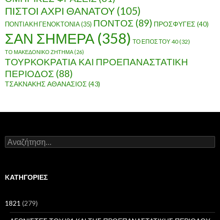
ΠΙΣΤΟΙ ΑΧΡΙ ΘΑΝΑΤΟΥ
(105)
ΠΟΝΤΟΣ
(89)
ΠΟΝΤΙΑΚΗ ΓΕΝΟΚΤΟΝΙΑ
(35)
ΠΡΟΣΦΥΓΕΣ
(40)
ΣΑΝ ΣΗΜΕΡΑ
(358)
ΤΟ ΕΠΟΣ ΤΟΥ 40
(32)
ΤΟ ΜΑΚΕΔΟΝΙΚΟ ΖΗΤΗΜΑ
(26)
ΤΟΥΡΚΟΚΡΑΤΙΑ ΚΑΙ ΠΡΟΕΠΑΝΑΣΤΑΤΙΚΗ
ΠΕΡΙΟΔΟΣ
(88)
ΤΣΑΚΝΑΚΗΣ ΑΘΑΝΑΣΙΟΣ
(43)
Α
ν
α
ζ
ή
KΑΤΗΓΟΡΊΕΣ
τ
η
σ
1821
(279)
η
γ