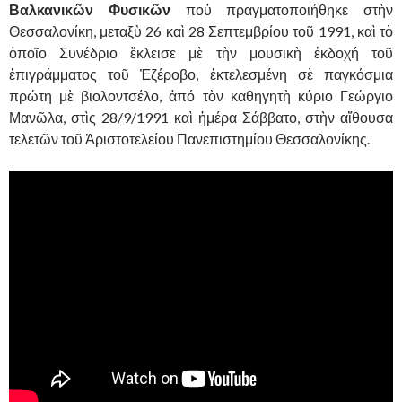
Βαλκανικῶν Φυσικῶν
ποὐ πραγματοποιήθηκε στὴν
Θεσσαλονίκη, μεταξὺ 26 καὶ 28 Σεπτεμβρίου τοῦ 1991, καὶ τὸ
ὁποῖο Συνέδριο ἔκλεισε μὲ τὴν μουσικὴ ἐκδοχή τοῦ
ἐπιγράμματος τοῦ Ἐζέροβο, ἐκτελεσμένη σὲ παγκόσμια
πρώτη μὲ βιολοντσέλο, ἀπό τὸν καθηγητὴ κύριο Γεώργιο
Μανῶλα, στὶς 28/9/1991 καὶ ἡμέρα Σάββατο, στὴν αἴθουσα
τελετῶν τοῦ Ἀριστοτελείου Πανεπιστημίου Θεσσαλονίκης.