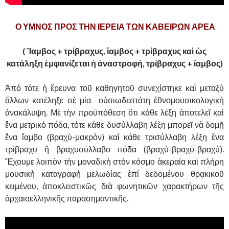
Ο ΥΜΝΟΣ ΠΡΟΣ ΤΗΝ ΙΕΡΕΙΑ ΤΩΝ ΚΑΒΕΙΡΩΝ ΑΡΕΑ
( Ἴαμβος + τρίβραχυς, ἴαμβος + τρίβραχυς καὶ ὡς
κατάληξη ἐμφανίζεται ἡ ἀναστροφή, τρίβραχυς + ἴαμβος)
Ἀπό τότε ἡ ἔρευνα τοῦ καθηγητοῦ συνεχίστηκε καὶ μεταξὺ
ἄλλων κατέληξε σὲ μία οὐσιωδεστάτη ἐθνομουσικολογική
ἀνακάλυψη. Μὲ τὴν προϋπόθεση ὅτι κάθε λέξη ἀποτελεῖ καὶ
ἕνα μετρικὸ πόδα, τότε κάθε δυσύλλαβη λέξη μπορεῖ νὰ δομῇ
ἕνα ἴαμβο (βραχὺ-μακρὸν) καὶ κάθε τρισύλλαβη λέξη ἕνα
τρίβραχυ ἤ βραχυσύλλαβο πόδα (βραχύ-βραχύ-βραχύ).
Ἔχουμε λοιπὸν τὴν μοναδικὴ στὸν κόσμο ἀκεραία καὶ πλήρη
μουσικὴ καταγραφὴ μελωδίας ἐπί δεδομένου θρᾳκικοῦ
κειμένου, ἀποκλειστικῶς διὰ φωνητικῶν χαρακτήρων τῆς
ἀρχαιοελληνικῆς παρασημαντικῆς.