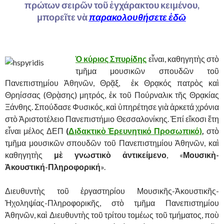
πρώτων σειρῶν τοῦ ἐγχάρακτου κειμένου,
μπορεῖτε νὰ
παρακολουθήσετε ἐδῶ
Ὁ κύριος Σπυρίδης
εἶναι, καθηγητὴς στὸ
τμῆμα μουσικῶν σπουδῶν τοῦ
Πανεπιστημίου Ἀθηνῶν, Θρᾷξ, ἐκ Θρᾳκός πατρὸς καὶ
Θρηίσσας (Θρᾲσης) μητρός, ἐκ τοῦ Πούρναλικ τῆς Θρᾳκίας
Ξάνθης. Σπούδασε Φυσικός, καὶ ὑπηρέτησε γιὰ ἀρκετά χρόνια
στὸ Ἀριστοτέλειο Πανεπιστήμιο Θεσσαλονίκης. Ἐπί εἴκοσι ἔτη
εἶναι μέλος ΔΕΠ
(
Διδακτικὸ Ἐρευνητικό Προσωπικό)
,
στὸ
τμῆμα μουσικῶν σπουδῶν τοῦ Πανεπιστημίου Ἀθηνῶν, καὶ
καθηγητὴς
μὲ γνωστικὸ ἀντικείμενο
, «
Μουσικὴ-
Ἀκουστική-Πληροφορική
».
Διευθυντὴς τοῦ ἐργαστηρίου Μουσικῆς-Ἀκουστικῆς-
Ἠχοληψίας-Πληροφορικῆς, στὸ τμῆμα Πανεπιστημίου
Ἀθηνῶν, καὶ Διευθυντὴς τοῦ τρίτου τομέως τοῦ τμήματος, ποὺ