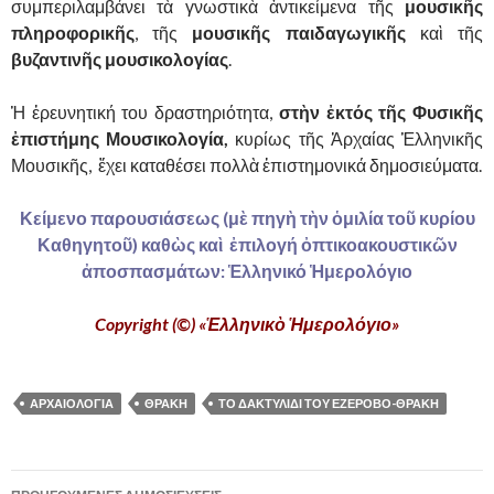
συμπεριλαμβάνει τὰ γνωστικὰ ἀντικείμενα τῆς
μουσικῆς
πληροφορικῆς
, τῆς
μουσικῆς παιδαγωγικῆς
καὶ τῆς
βυζαντινῆς μουσικολογίας
.
Ἡ ἐρευνητική του δραστηριότητα,
στὴν ἐκτός τῆς Φυσικῆς
ἐπιστήμης Μουσικολογία,
κυρίως τῆς Ἀρχαίας Ἑλληνικῆς
Μουσικῆς, ἔχει καταθέσει πολλὰ ἐπιστημονικά δημοσιεύματα.
Κείμενο παρουσιάσεως (μὲ πηγὴ τὴν ὁμιλία τοῦ κυρίου
Καθηγητοῦ) καθὼς καὶ ἐπιλογή ὀπτικοακουστικῶν
ἀποσπασμάτων: Ἑλληνικό Ἡμερολόγιο
Copyright (©) «Ἑλληνικὸ Ἡμερολόγιο»
ΑΡΧΑΙΟΛΟΓΙΑ
ΘΡΑΚΗ
ΤΟ ΔΑΚΤΥΛΙΔΙ ΤΟΥ ΕΖΕΡΟΒΟ-ΘΡΑΚΗ