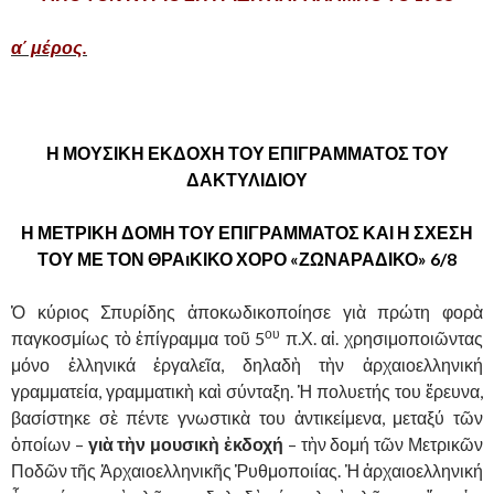
α΄ μέρος.
Η ΜΟΥΣΙΚΗ ΕΚΔΟΧΗ ΤΟΥ ΕΠΙΓΡΑΜΜΑΤΟΣ ΤΟΥ
ΔΑΚΤΥΛΙΔΙΟΥ
Η ΜΕΤΡΙΚΗ ΔΟΜΗ ΤΟΥ ΕΠΙΓΡΑΜΜΑΤΟΣ ΚΑΙ Η ΣΧΕΣΗ
ΤΟΥ ΜΕ ΤΟΝ ΘΡΑιΚΙΚΟ ΧΟΡΟ «ΖΩΝΑΡΑΔΙΚΟ» 6/8
Ὁ κύριος Σπυρίδης ἀποκωδικοποίησε γιὰ πρώτη φορὰ
ου
παγκοσμίως τὸ ἐπίγραμμα τοῦ 5
π.Χ. αἰ. χρησιμοποιῶντας
μόνο ἑλληνικά ἐργαλεῖα, δηλαδὴ τὴν ἀρχαιοελληνική
γραμματεία, γραμματικὴ καὶ σύνταξη. Ἡ πολυετής του ἔρευνα,
βασίστηκε σὲ πέντε γνωστικὰ του ἀντικείμενα, μεταξύ τῶν
ὁποίων –
γιὰ τὴν μουσικὴ ἐκδοχή
– τὴν δομή τῶν Μετρικῶν
Ποδῶν τῆς Ἀρχαιοελληνικῆς Ῥυθμοποιίας. Ἡ ἀρχαιοελληνική