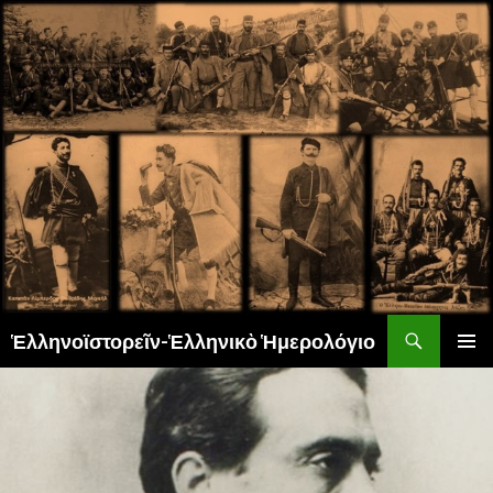
Αναζήτηση
Ἑλληνοϊστορεῖν-Ἑλληνικὸ Ἡμερολόγιο
ΜΕΤΆΒΑΣΗ
ΚΎΡΙΟ
ΣΕ
ΜΕΝΟΎ
ΠΕΡΙΕΧΌΜΕΝΟ