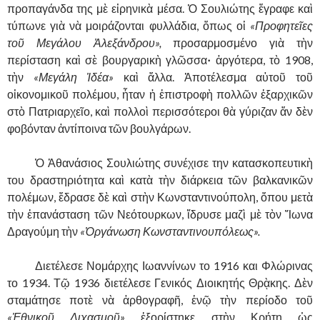
προπαγάνδα της μὲ εἰρηνικὰ μέσα. Ὁ Σουλιώτης ἔγραφε καὶ
τύπωνε γιὰ νὰ μοιράζονται φυλλάδια, ὅπως οἱ
«Προφητεῖες
τοῦ Μεγάλου Ἀλεξάνδρου»,
προσαρμοσμένο γιὰ τὴν
περίσταση καὶ σὲ βουργαρικὴ γλῶσσα
·
ἀργότερα, τὸ 1908,
τὴν
«Μεγάλη Ἰδέα»
καὶ ἄλλα. Ἀποτέλεσμα αὐτοῦ τοῦ
οἰκονομικοῦ πολέμου, ἦταν ἡ ἐπιστροφὴ πολλῶν ἐξαρχικῶν
στὸ Πατριαρχεῖο, καὶ πολλοὶ περισσότεροι θὰ γύριζαν ἄν δὲν
φοβόνταν ἀντίποινα τῶν βουλγάρων.
……….
Ὁ Ἀθανάσιος Σουλιώτης συνέχισε την κατασκοπευτικὴ
του δραστηριότητα καὶ κατὰ τὴν διάρκεια τῶν βαλκανικῶν
πολέμων, ἔδρασε δὲ καὶ στὴν Κωνσταντινούπολη, ὅπου μετὰ
τὴν ἐπανάσταση τῶν Νεότουρκων, ἵδρυσε μαζὶ μὲ τὸν Ἴωνα
Δραγούμη τὴν
«Ὀργάνωση Κωνσταντινουπόλεως».
……….
Διετέλεσε Νομάρχης Ιωαννίνων το 1916 και Φλώρινας
το 1934. Τῷ 1936 διετέλεσε Γενικός Διοικητής Θρᾲκης. Δὲν
σταμάτησε ποτὲ νὰ ἀρθογραφῆ, ἐνῷ τὴν περίοδο τοῦ
«Ἐθνικοῦ Διχασμοῦ»
ἐξορίστηκε στὴν Κρήτη ὡς