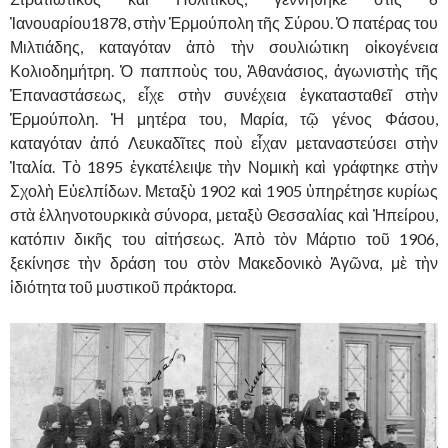
Ἰανουαρίου1878, στὴν Ἑρμούπολη τῆς Σύρου. Ὁ πατέρας του
Μιλτιάδης, καταγόταν ἀπὸ τὴν σουλιώτικη οἰκογένεια
Κολιοδημήτρη.
Ὁ παπποὺς του, Ἀθανάσιος, ἀγωνιστὴς τῆς
Ἐπαναστάσεως, εἶχε στὴν συνέχεια ἐγκατασταθεῖ στὴν
Ἑρμούπολη. Ἡ μητέρα του, Μαρία, τῷ γένος Φάσου,
καταγόταν ἀπό Λευκαδῖτες ποὺ εἶχαν μεταναστεύσει στὴν
Ἰταλία. Τὸ 1895 ἐγκατέλειψε τὴν Νομικὴ καὶ γράφτηκε στὴν
Σχολὴ Εὐελπίδων. Μεταξὺ 1902 καὶ 1905 ὑπηρέτησε κυρίως
στὰ ἑλληνοτουρκικὰ σύνορα, μεταξὺ Θεσσαλίας καὶ Ἠπείρου,
κατόπιν δικῆς του αἰτήσεως. Ἀπὸ τὸν Μάρτιο τοῦ 1906,
ξεκίνησε τὴν δράση του στὸν Μακεδονικὸ Ἀγῶνα, μὲ τὴν
ἰδιότητα τοῦ μυστικοῦ πράκτορα.