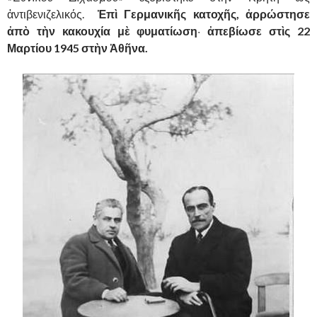
ἀντιβενιζελικός.
Ἐπὶ Γερμανικῆς κατοχῆς, ἀρρώστησε
ἀπὸ τὴν κακουχία μὲ φυματίωση
·
ἀπεβίωσε στὶς 22
Μαρτίου 1945 στὴν Ἀθῆνα.