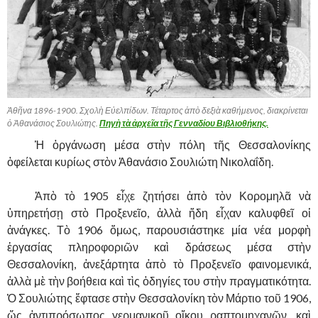
Ἀθῆνα 1896-1900. Σχολὴ Εὐελπίδων. Τέταρτος ἀπὸ δεξιὰ καθήμενος, διακρίνεται
ὁ Ἀθανάσιος Σουλιώτης.
Πηγὴ τὰ ἀρχεῖα τῆς Γενναδίου Βιβλιοθήκης.
……….
Ἡ ὁργάνωση μέσα στὴν πόλη τῆς Θεσσαλονίκης
ὁφείλεται κυρίως στὸν Ἀθανάσιο Σουλιώτη Νικολαΐδη.
……….
Ἀπὸ τὸ 1905 εἶχε ζητήσει ἀπὸ τὸν Κορομηλᾶ νὰ
ὑπηρετήσῃ στὸ Προξενεῖο, ἀλλὰ ἤδη εἶχαν καλυφθεῖ οἱ
ἀνάγκες. Τὸ 1906 ὅμως, παρουσιάστηκε μία νέα μορφὴ
ἐργασίας πληροφοριῶν καὶ δράσεως μέσα στὴν
Θεσσαλονίκη, ἀνεξάρτητα ἀπὸ τὸ Προξενεῖο φαινομενικά,
ἀλλὰ μὲ τὴν βοήθεια καὶ τὶς ὁδηγίες του στὴν πραγματικότητα.
Ὁ Σουλιώτης ἔφτασε στὴν Θεσσαλονίκη τὸν Μάρτιο τοῦ 1906,
ὥς ἀντιπρόσωπος γερμανικοῦ οἴκου ραπτομηχανῶν, καὶ