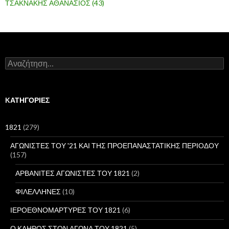
ΤΣΑΚΝΑΚΗΣ ΑΘΑΝΑΣΙΟΣ
(43)
Α
ν
α
ζ
ή
KΑΤΗΓΟΡΊΕΣ
τ
η
σ
1821
(279)
η
γ
ΑΓΩΝΙΣΤΕΣ ΤΟΥ '21 ΚΑΙ ΤΗΣ ΠΡΟΕΠΑΝΑΣΤΑΤΙΚΗΣ ΠΕΡΙΟΔΟΥ
ι
(157)
α
:
ΑΡΒΑΝΙΤΕΣ ΑΓΩΝΙΣΤΕΣ ΤΟΥ 1821
(2)
ΦΙΛΕΛΛΗΝΕΣ
(10)
ΙΕΡΟΕΘΝΟΜΑΡΤΥΡΕΣ ΤΟΥ 1821
(6)
Ο ΚΛΗΡΟΣ ΣΤΟΝ ΑΓΩΝΑ ΤΟΥ 1821
(5)