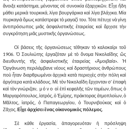
ἄνοιξε κατάστημα, μένοντας σὲ συνοικία ἐξαρχικῶν. Εἶχε ἤδη
μάθει μερικὰ τουρκικά, λίγα βουργάρικα καὶ λίγα βλάχικα. Μία
πυρκαγιὰ ὅμως κατάστρεψε τὸ μαγαζὶ του. Τότε πέτυχε νὰ γίνῃ
ἀντιπρόσωπος μιᾶς ἀσφαλιστικῆς ἑταιρείας καὶ ἄρχισε τὴν
συγκρότηση μιᾶς μυστικῆς ὁργανώσεως.
……….
Οἱ βάσεις τῆς ὁργανώσεως τέθηκαν τὸ καλοκαίρι τοῦ
1906. Ὁ Σουλιώτης ἐργαζόταν μὲ τὸ ὄνομα Νικολαΐδης ὥς
διευθυντὴς τῆς ἀσφαλιστικῆς ἑταιρείας
«Ἁμοιβαία»
. Ἡ
Ὀργάνωση περιλάμβανε νέους καὶ δραστήριους ἀνθρώπους
ποὺ ἦταν διαρθρωμένοι ἀρχικὰ κατὰ περιοχὲς στὴν πόλη καὶ
ἀργότερα κατὰ κλάδους. Μὲ τὸν Νικολαΐδη ἔρχονταν σ’ ἐπαφὴ
καὶ τὸν γνώριζαν, μ ό ν ο οἱ ἐπὶ κεφαλῆς τῶν τομέων, ὅπως ὁ
Μαργαρόπουλος, ἰατρός, ὁ Ἐμίρης, πράκτορας ἀτμοπλοίων, ὁ
Μᾶλτος, ἰατρός, ὁ Παπαγεωργίου, ὁ Τουρνιβούκας καὶ ὁ
Ζᾶχος.
Εἶχε ἀρχίσει ἕνας οἰκονομικὸς πόλεμος
.
……….
Σὲ κάθε ἐργασία, ἀπαγορευόταν ἡ πρόσληψη