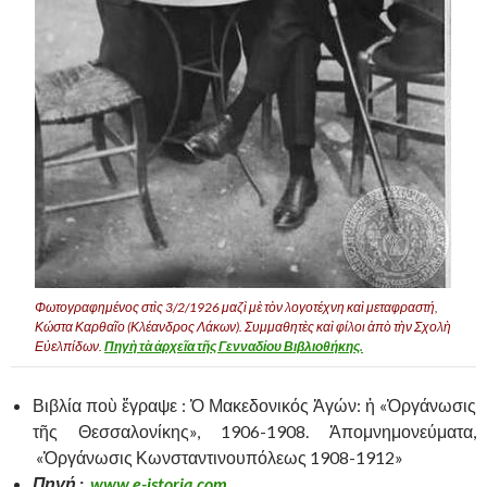
Φωτογραφημένος στὶς 3/2/1926 μαζὶ μὲ τὸν λογοτέχνη καὶ μεταφραστή,
Κώστα Καρθαῖο (Κλέανδρος Λάκων). Συμμαθητὲς καὶ φίλοι ἀπὸ τὴν Σχολὴ
Εὐελπίδων.
Πηγὴ τὰ ἀρχεῖα τῆς Γενναδίου Βιβλιοθήκης.
Βιβλία ποὺ ἔγραψε : Ὁ Μακεδονικός Ἀγών: ἡ «Ὁργάνωσις
τῆς Θεσσαλονίκης», 1906-1908. Ἀπομνημονεύματα,
«Ὁργάνωσις Κωνσταντινουπόλεως 1908-1912»
Πηγή :
www.e-istoria.com