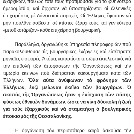
ἐξαρχικῶν, ποὺ ὡς τότε τοὺς προτιμοῦσαν γιὰ τὸ φθηνότερο
ἡμερομίσθιο, καὶ ἄρχισαν νὰ ὑποστηρίζονται οἱ ἑλληνικὲς
ἐπιχειρήσεις μὲ δάνεια καὶ παροχές. Οἱ Ἕλληνες ἔφτασαν νὰ
μὴν πουλᾶνε ἀσβέστη σὲ κτίστες ἐξαρχικοὺς καὶ γενικότερα
«μποϋκοτάριζαν» κάθε ἐπιχείρηση βουργαρική.
……….
Παράλληλα, ὁργανώθηκε ὑπηρεσία πληροφοριῶν ποὺ
παρακολουθοῦσε τὶς βουργαρικὲς ἐνέργειες καὶ εἰσέπραπε
μηνιαῖες εἰσφορές. Ἀκόμα, καταρτίστηκε σῶμα ἐκτελεστικό, γιὰ
τὴν ἐπιβολὴ τῶν ἀποφάσεων τῆς Ὁργανώσεως καὶ τὴν
τιμωρία ἐκείνων ποὺ διέπρατταν κακουργήματα κατὰ τῶν
Ἑλλήνων.
Ὅλα αὐτὰ ἀνύψωναν τὸ φρόνημα τῶν
Ἑλλήνων, ἐνῷ μείωναν ἐκεῖνο τῶν βουργάρων
.
Ὁ
σκοπός τῆς Ὁργανώσεως ἦταν ἡ ἐνίσχυση τῶν πάσης
φύσεως ἐθνικῶν δυνάμεων, ὥστε νὰ γίνῃ δύσκολη ἡ ζωὴ
γιὰ τοὺς ἐξαρχικοὺς καὶ νὰ σταματήσῃ ὁ βουλγαρικὸς
ἐποικισμὸς τῆς Θεσσαλονίκης.
……….
Ἡ ὁργάνωση τὸν περισσότερο καιρὸ ἀσκοῦσε τὴν