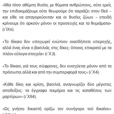
«Μία τόσο αθέμιτη θυσία, με θύματα ανθρώπους, ούτε εμείς
την επιδοκιμάζουμε ούτε θεωρούμε ότι ταιριάζει στον Θεό –
και είθε να απαγορεύονταν και οι θυσίες ζώων – επειδή
κρίνουμε ότι αρκούν μόνον οι προσευχές και τα θυμιάματα»
(ι΄ΙΧ6).
«Το δίκαιο δεν υποχωρεί ενώπιον οιασδήποτε υπεροχής,
αλλά ένας είναι ο βασιλιάς στις δίκες: όποιος επικρατεί με τα
πλέον εύλογα στοιχεία» (ι΄Χ3).
«Το δίκαιο, γιά τους σώφρονες, δεν ενισχύεται μόνον από τα
πρόσωπα, αλλά και από την συμπεριφορά τους» (ι΄Χ4).
«Κάθε δίκη και κρίση, βασιλιά, αναγνωρίζει δύο μέγιστες
αποδείξεις: τα έγγραφα τεκμήρια και τις καταθέσεις των
μαρτύρων» (ι΄ΧΙΙ4).
«Ως γνήσιο δικαστή ορίζω τον συνήγορο τού δικαίου»