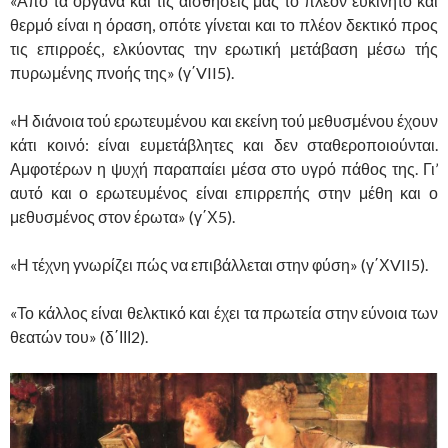
«Από τα όργανα και τις αισθήσεις μας το πλέον ευκίνητο και
θερμό είναι η όραση, οπότε γίνεται και το πλέον δεκτικό προς
τις επιρροές, ελκύοντας την ερωτική μετάβαση μέσω τής
πυρωμένης πνοής της» (γ΄VII5).
«Η διάνοια τού ερωτευμένου και εκείνη τού μεθυσμένου έχουν
κάτι κοινό: είναι ευμετάβλητες και δεν σταθεροποιούνται.
Αμφοτέρων η ψυχή παραπαίει μέσα στο υγρό πάθος της. Γι’
αυτό και ο ερωτευμένος είναι επιρρεπής στην μέθη και ο
μεθυσμένος στον έρωτα» (γ΄Χ5).
«Η τέχνη γνωρίζει πώς να επιβάλλεται στην φύση» (γ΄ΧVII5).
«Το κάλλος είναι θελκτικό και έχει τα πρωτεία στην εύνοια των
θεατών του» (δ΄ΙΙΙ2).