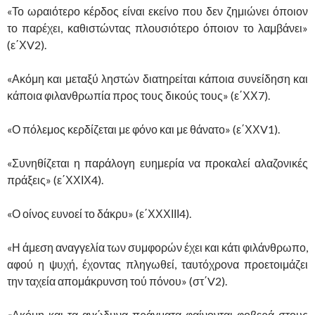
«Το ωραιότερο κέρδος είναι εκείνο που δεν ζημιώνει όποιον
το παρέχει, καθιστώντας πλουσιότερο όποιον το λαμβάνει»
(ε΄ΧV2).
«Ακόμη και μεταξύ ληστών διατηρείται κάποια συνείδηση και
κάποια φιλανθρωπία προς τους δικούς τους» (ε΄ΧΧ7).
«Ο πόλεμος κερδίζεται με φόνο και με θάνατο» (ε΄ΧΧV1).
«Συνηθίζεται η παράλογη ευημερία να προκαλεί αλαζονικές
πράξεις» (ε΄ΧΧΙΧ4).
«Ο οίνος ευνοεί το δάκρυ» (ε΄ΧΧΧΙΙΙ4).
«Η άμεση αναγγελία των συμφορών έχει και κάτι φιλάνθρωπο,
αφού η ψυχή, έχοντας πληγωθεί, ταυτόχρονα προετοιμάζει
την ταχεία απομάκρυνση τού πόνου» (στ΄V2).
«Ακόμη και τα ανώδυνα πράγματα φαίνονται φοβερά στους