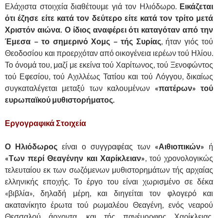
Ελάχιστα στοιχεία διαθέτουμε γιά τον Ηλιόδωρο.
Εικάζεται
ότι έζησε είτε κατά τον δεύτερο είτε κατά τον τρίτο μετά
Χριστόν αιώνα. Ο ίδιος αναφέρει ότι καταγόταν από την
Έμεσα – το σημερινό Χομς – τής Συρίας
, ήταν γιός τού
Θεοδοσίου και προερχόταν από οικογένεια ιερέων τού Ηλίου.
Το όνομά του, μαζί με εκείνα τού Χαρίτωνος, τού Ξενοφώντος
τού Εφεσίου, τού Αχιλλέως Τατίου και τού Λόγγου, δικαίως
συγκαταλέγεται μεταξύ των καλουμένων
«πατέρων» τού
ευρωπαϊκού μυθιστορήματος.
Εργογραφικά Στοιχεία
Ο Ηλιόδωρος
είναι ο συγγραφέας των
«Αιθιοπικών»
ή
«Των περί
Θεαγένην και Χαρίκλειαν»
, τού χρονολογικώς
τελευταίου εκ των σωζόμενων μυθιστορημάτων τής αρχαίας
ελληνικής εποχής. Το έργο του είναι χωρισμένο σε δέκα
«βιβλία», δηλαδή μέρη, και διηγείται τον φλογερό και
ακατανίκητο έρωτα τού ρωμαλέου Θεαγένη, ενός νεαρού
Θεσσαλού άρχοντα, και τής πανέμορφης Χαρίκλειας,