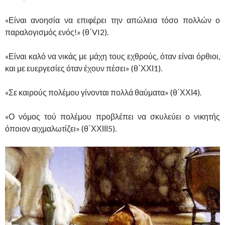
«Είναι ανοησία να επιφέρει την απώλεια τόσο πολλών ο
παραλογισμός ενός!» (θ΄VI2).
«Είναι καλό να νικάς με μάχη τους εχθρούς, όταν είναι όρθιοι,
και με ευεργεσίες όταν έχουν πέσει» (θ΄ΧΧΙ1).
«Σε καιρούς πολέμου γίνονται πολλά θαύματα» (θ΄ΧΧΙ4).
«Ο νόμος τού πολέμου προβλέπει να σκυλεύει ο νικητής
όποιον αιχμαλωτίζει» (θ΄ΧΧΙΙΙ5).