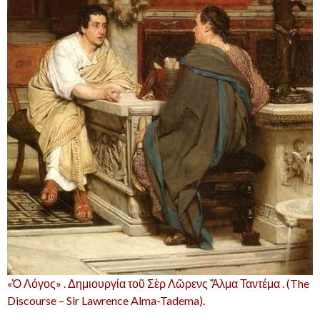
«Ὁ Λόγος» . Δημιουργία τοῦ Σὲρ Λῶρενς Ἄλμα Ταντέμα . (The
Discourse – Sir Lawrence Alma-Tadema).