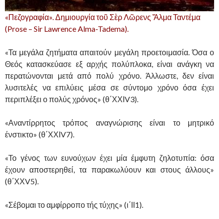
«Πεζογραφία». Δημιουργία τοῦ Σὲρ Λῶρενς Ἄλμα Ταντέμα
(Prose – Sir Lawrence Alma-Tadema).
«Τα μεγάλα ζητήματα απαιτούν μεγάλη προετοιμασία. Όσα ο
Θεός κατασκεύασε εξ αρχής πολύπλοκα, είναι ανάγκη να
περατώνονται μετά από πολύ χρόνο. Άλλωστε, δεν είναι
λυσιτελές να επιλύεις μέσα σε σύντομο χρόνο όσα έχει
περιπλέξει ο πολύς χρόνος» (θ΄ΧΧΙV3).
«Αναντίρρητος τρόπος αναγνώρισης είναι το μητρικό
ένστικτο» (θ΄ΧΧΙV7).
«Το γένος των ευνούχων έχει μία έμφυτη ζηλοτυπία: όσα
έχουν αποστερηθεί, τα παρακωλύουν και στους άλλους»
(θ΄ΧΧV5).
«Σέβομαι το αμφίρροπο τής τύχης» (ι΄ΙΙ1).