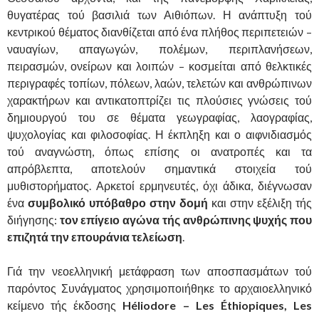
θυγατέρας τού βασιλιά των Αιθιόπων. Η ανάπτυξη τού
κεντρικού θέματος διανθίζεται από ένα πλήθος περιπετειών –
ναυαγίων, απαγωγών, πολέμων, περιπλανήσεων,
πειρασμών, ονείρων και λοιπών – κοσμείται από θελκτικές
περιγραφές τοπίων, πόλεων, λαών, τελετών και ανθρώπινων
χαρακτήρων και αντικατοπτρίζει τις πλούσιες γνώσεις τού
δημιουργού του σε θέματα γεωγραφίας, λαογραφίας,
ψυχολογίας και φιλοσοφίας. Η έκπληξη και ο αιφνιδιασμός
τού αναγνώστη, όπως επίσης οι ανατροπές και τα
απρόβλεπτα, αποτελούν σημαντικά στοιχεία τού
μυθιστορήματος. Αρκετοί ερμηνευτές, όχι άδικα, διέγνωσαν
ένα
συμβολικό υπόβαθρο στην δομή
και στην εξέλιξη τής
διήγησης:
τον επίγειο αγώνα τής ανθρώπινης ψυχής που
επιζητά την επουράνια τελείωση
.
Γιά την νεοελληνική μετάφραση των αποσπασμάτων τού
παρόντος Συνάγματος χρησιμοποιήθηκε το αρχαιοελληνικό
κείμενο τής έκδοσης
Héliodore – Les Éthiopiques, Les