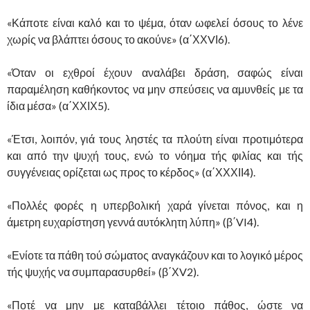
«Κάποτε είναι καλό και το ψέμα, όταν ωφελεί όσους το λένε
χωρίς να βλάπτει όσους το ακούνε» (α΄ΧΧVΙ6).
«Όταν οι εχθροί έχουν αναλάβει δράση, σαφώς είναι
παραμέληση καθήκοντος να μην σπεύσεις να αμυνθείς με τα
ίδια μέσα» (α΄ΧΧΙΧ5).
«Έτσι, λοιπόν, γιά τους ληστές τα πλούτη είναι προτιμότερα
και από την ψυχή τους, ενώ το νόημα τής φιλίας και τής
συγγένειας ορίζεται ως προς το κέρδος» (α΄ΧΧΧΙΙ4).
«Πολλές φορές η υπερβολική χαρά γίνεται πόνος, και η
άμετρη ευχαρίστηση γεννά αυτόκλητη λύπη» (β΄VI4).
«Ενίοτε τα πάθη τού σώματος αναγκάζουν και το λογικό μέρος
τής ψυχής να συμπαρασυρθεί» (β΄ΧV2).
«Ποτέ να μην με καταβάλλει τέτοιο πάθος, ώστε να