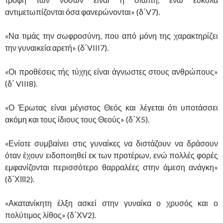
αντιμετωπίζονται όσα φανερώνονται» (δ΄V7).
«Να τιμάς την σωφροσύνη, που από μόνη της χαρακτηρίζει
την γυναικεία αρετή» (δ΄VIII7).
«Οι προθέσεις τής τύχης είναι άγνωστες στους ανθρώπους»
(δ΄ VIII8).
«Ο Έρωτας είναι μέγιστος Θεός και λέγεται ότι υποτάσσει
ακόμη και τους ίδιους τους Θεούς» (δ΄Χ5).
«Ενίοτε συμβαίνει στις γυναίκες να διστάζουν να δράσουν
όταν έχουν ειδοποιηθεί εκ των προτέρων, ενώ πολλές φορές
εμφανίζονται περισσότερο θαρραλέες στην άμεση ανάγκη»
(δ΄ΧΙΙΙ2).
«Ακατανίκητη έλξη ασκεί στην γυναίκα ο χρυσός και ο
πολύτιμος λίθος» (δ΄ΧV2).