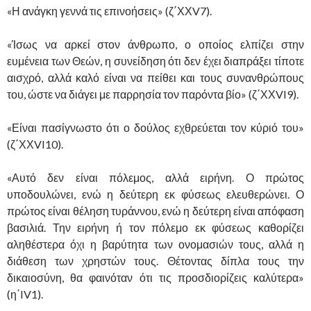
«Η ανάγκη γεννά τις επινοήσεις» (ζ΄ΧΧV7).
«Ίσως να αρκεί στον άνθρωπο, ο οποίος ελπίζει στην
ευμένεια των Θεών, η συνείδηση ότι δεν έχει διαπράξει τίποτε
αισχρό, αλλά καλό είναι να πείθει και τους συνανθρώπους
του, ώστε να διάγει με παρρησία τον παρόντα βίο» (ζ΄ΧΧVI9).
«Είναι πασίγνωστο ότι ο δούλος εχθρεύεται τον κύριό του»
(ζ΄ΧΧVI10).
«Αυτό δεν είναι πόλεμος, αλλά ειρήνη. Ο πρώτος
υποδουλώνει, ενώ η δεύτερη εκ φύσεως ελευθερώνει. Ο
πρώτος είναι θέληση τυράννου, ενώ η δεύτερη είναι απόφαση
βασιλιά. Την ειρήνη ή τον πόλεμο εκ φύσεως καθορίζει
αληθέστερα όχι η βαρύτητα των ονομασιών τους, αλλά η
διάθεση των χρηστών τους. Θέτοντας δίπλα τους την
δικαιοσύνη, θα φαινόταν ότι τις προσδιορίζεις καλύτερα»
(η΄IV1).