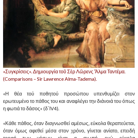
«Συγκρίσεις». Δημιουργία τοῦ Σὲρ Λῶρενς Ἄλμα Ταντέμα.
(Comparisons – Sir Lawrence Alma-Tadema).
«Η θέα τού ποθητού προσώπου υπενθυμίζει στον
ερωτευμένο το πάθος του και αναφλέγει την διάνοιά του όπως
η φωτιά το δάσος» (δ΄ΙV4).
«Κάθε πάθος, όταν διαγνωσθεί αμέσως, εύκολα θεραπεύεται,
όταν όμως αφεθεί μέσα στον χρόνο, γίνεται ανίατο, επειδή
τροφή των νόσων είναι η σιωπή, ενώ εύκολα