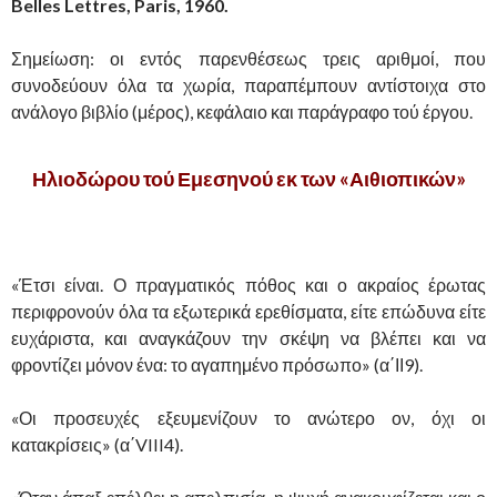
Belles Lettres, Paris, 1960.
Σημείωση: οι εντός παρενθέσεως τρεις αριθμοί, που
συνοδεύουν όλα τα χωρία, παραπέμπουν αντίστοιχα στο
ανάλογο βιβλίο (μέρος), κεφάλαιο και παράγραφο τού έργου.
Ηλιοδώρου τού Εμεσηνού εκ των «Αιθιοπικών»
«Έτσι είναι. Ο πραγματικός πόθος και ο ακραίος έρωτας
περιφρονούν όλα τα εξωτερικά ερεθίσματα, είτε επώδυνα είτε
ευχάριστα, και αναγκάζουν την σκέψη να βλέπει και να
φροντίζει μόνον ένα: το αγαπημένο πρόσωπο» (α΄ΙΙ9).
«Οι προσευχές εξευμενίζουν το ανώτερο ον, όχι οι
κατακρίσεις» (α΄VIII4).