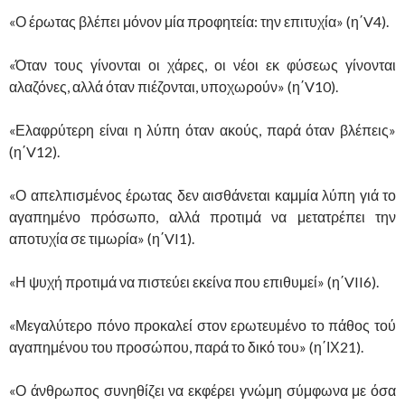
«Ο έρωτας βλέπει μόνον μία προφητεία: την επιτυχία» (η΄V4).
«Όταν τους γίνονται οι χάρες, οι νέοι εκ φύσεως γίνονται
αλαζόνες, αλλά όταν πιέζονται, υποχωρούν» (η΄V10).
«Ελαφρύτερη είναι η λύπη όταν ακούς, παρά όταν βλέπεις»
(η΄V12).
«Ο απελπισμένος έρωτας δεν αισθάνεται καμμία λύπη γιά το
αγαπημένο πρόσωπο, αλλά προτιμά να μετατρέπει την
αποτυχία σε τιμωρία» (η΄VI1).
«Η ψυχή προτιμά να πιστεύει εκείνα που επιθυμεί» (η΄VII6).
«Μεγαλύτερο πόνο προκαλεί στον ερωτευμένο το πάθος τού
αγαπημένου του προσώπου, παρά το δικό του» (η΄ΙΧ21).
«Ο άνθρωπος συνηθίζει να εκφέρει γνώμη σύμφωνα με όσα