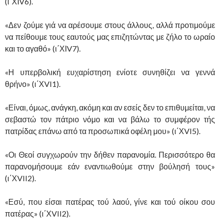
(ι΄ΧΙV6).
«Δεν ζούμε γιά να αρέσουμε στους άλλους, αλλά προτιμούμε
να πείθουμε τους εαυτούς μας επιζητώντας με ζήλο το ωραίο
και το αγαθό» (ι΄ΧΙV7).
«Η υπερβολική ευχαρίστηση ενίοτε συνηθίζει να γεννά
θρήνο» (ι΄ΧVI1).
«Είναι, όμως, ανάγκη, ακόμη και αν εσείς δεν το επιθυμείται, να
σεβαστώ τον πάτριο νόμο και να βάλω το συμφέρον τής
πατρίδας επάνω από τα προσωπικά οφέλη μου» (ι΄ΧVI5).
«Οι Θεοί συγχωρούν την δήθεν παρανομία. Περισσότερο θα
παρανομήσουμε εάν εναντιωθούμε στην βούλησή τους»
(ι΄ΧVII2).
«Εσύ, που είσαι πατέρας τού λαού, γίνε και τού οίκου σου
πατέρας» (ι΄ΧVII2).