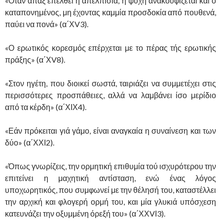
«Όταν άπαξ επέλθει η απελπισία, η ψυχή ανακουφίζεται και ο
καταπονημένος, μη έχοντας καμμία προσδοκία από πουθενά,
παύει να πονά» (α΄ΧV3).
«Ο ερωτικός κορεσμός επέρχεται με το πέρας τής ερωτικής
πράξης» (α΄ΧV8).
«Στον ηγέτη, που διοικεί σωστά, ταιριάζει να συμμετέχει στις
περισσότερες προσπάθειες, αλλά να λαμβάνει ίσο μερίδιο
από τα κέρδη» (α΄ΧΙΧ4).
«Εάν πρόκειται γιά γάμο, είναι αναγκαία η συναίνεση και των
δύο» (α΄ΧΧΙ2).
«Όπως γνωρίζεις, την ορμητική επιθυμία τού ισχυρότερου την
επιτείνει η μαχητική αντίσταση, ενώ ένας λόγος
υποχωρητικός, που συμφωνεί με την θέλησή του, καταστέλλει
την αρχική και φλογερή ορμή του, και μία γλυκιά υπόσχεση
κατευνάζει την οξυμμένη όρεξή του» (α΄ΧΧVΙ3).