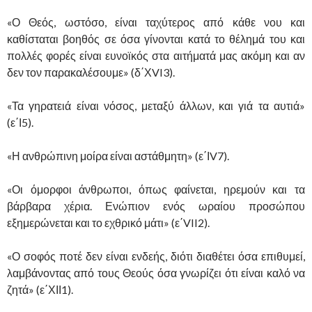
«Ο Θεός, ωστόσο, είναι ταχύτερος από κάθε νου και
καθίσταται βοηθός σε όσα γίνονται κατά το θέλημά του και
πολλές φορές είναι ευνοϊκός στα αιτήματά μας ακόμη και αν
δεν τον παρακαλέσουμε» (δ΄ΧVI3).
«Τα γηρατειά είναι νόσος, μεταξύ άλλων, και γιά τα αυτιά»
(ε΄Ι5).
«Η ανθρώπινη μοίρα είναι αστάθμητη» (ε΄ΙV7).
«Οι όμορφοι άνθρωποι, όπως φαίνεται, ηρεμούν και τα
βάρβαρα χέρια. Ενώπιον ενός ωραίου προσώπου
εξημερώνεται και το εχθρικό μάτι» (ε΄VII2).
«Ο σοφός ποτέ δεν είναι ενδεής, διότι διαθέτει όσα επιθυμεί,
λαμβάνοντας από τους Θεούς όσα γνωρίζει ότι είναι καλό να
ζητά» (ε΄ΧΙΙ1).