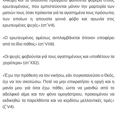
ερωτευμένους, που εμπιστεύονται μόνον την μαρτυρία των
ματιών τους όταν πρόκειται γιά τα αγαπημένα τους πρόσωπα,
των οποίων η απουσία γεννά φόβο και αγωνία στις
ερωτευμένες ψυχές» (στ΄V4).
«Ο ερωτευμένος αμέσως αντιλαμβάνεται όποιον υποφέρει
από το ίδιο πάθος» (στ΄VII8).
«Οι ψυχές φοβούνται γιά τους αγαπημένους και υποθέτουν τα
χειρότερα» (στ΄ΧΙΙ2).
«Έχω την πρόθεση να τον νικήσω, εάν συγκατανεύσει ο Θεός,
όχι να τον σκοτώσω. Ποτέ να μην επικρατήσει η οργή και η
μανία μου γιά όσα έχω πάθει, ώστε να μιανθώ από το
αδελφικό αίμα και τον φόνο ομογάστριου, προκειμένου να
εκδικηθώ τα παρελθόντα και να κερδίσω μελλοντικές τιμές»
(ζ΄V4).