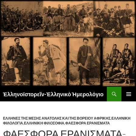
Αναζήτηση
Ἑλληνοϊστορεῖν-Ἑλληνικὸ Ἡμερολόγιο
ΜΕΤΆΒΑΣΗ
ΚΎΡΙΟ
ΣΕ
ΜΕΝΟΎ
ΠΕΡΙΕΧΌΜΕΝΟ
ΕΛΛΗΝΕΣ ΤΗΣ ΜΕΣΗΣ ΑΝΑΤΟΛΗΣ ΚΑΙ ΤΗΣ ΒΟΡΕΙΟΥ ΑΦΡΙΚΗΣ
,
ΕΛΛΗΝΙΚΗ
ΦΙΛΟΛΟΓΙΑ
,
ΕΛΛΗΝΙΚΗ ΦΙΛΟΣΟΦΙΑ
,
ΦΑΕΣΦΟΡΑ ΕΡΑΝΙΣΜΑΤΑ
ΦΑΕΣΦΟΡΑ ΕΡΑΝΙΣΜΑΤΑ-