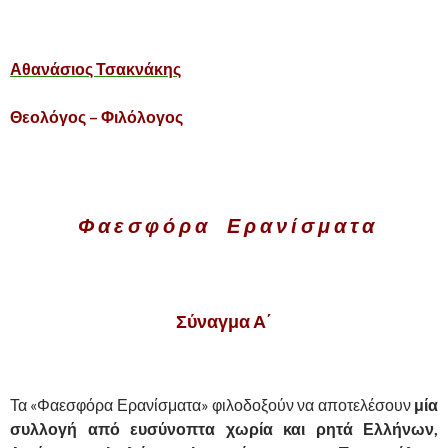
,
Αθανάσιος Τσακνάκης
Θεολόγος – Φιλόλογος
Φ α ε σ φ ό ρ α Ε ρ α ν ί σ μ α τ α
Σύναγμα Α΄
Τα «Φαεσφόρα Ερανίσματα» φιλοδοξούν να αποτελέσουν
μία
συλλογή από ευσύνοπτα χωρία και ρητά Ελλήνων,