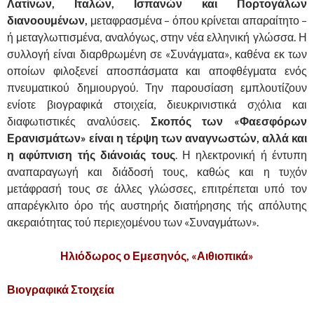
Λατίνων, Ιταλών, Ισπανών και Πορτογάλων
διανοουμένων,
μεταφρασμένα – όπου κρίνεται απαραίτητο –
ή μεταγλωττισμένα, αναλόγως, στην νέα ελληνική γλώσσα. Η
συλλογή είναι διαρθρωμένη σε «Συνάγματα», καθένα εκ των
οποίων φιλοξενεί αποσπάσματα και αποφθέγματα ενός
πνευματικού δημιουργού. Την παρουσίαση εμπλουτίζουν
ενίοτε βιογραφικά στοιχεία, διευκρινιστικά σχόλια και
διαφωτιστικές αναλύσεις.
Σκοπός των «Φαεσφόρων
Ερανισμάτων» είναι η τέρψη των αναγνωστών, αλλά και
η αφύπνιση τής διάνοιάς τους
. Η ηλεκτρονική ή έντυπη
αναπαραγωγή και διάδοσή τους, καθώς και η τυχόν
μετάφρασή τους σε άλλες γλώσσες, επιτρέπεται υπό τον
απαρέγκλιτο όρο τής αυστηρής διατήρησης τής απόλυτης
ακεραιότητας τού περιεχομένου των «Συναγμάτων».
Ηλιόδωρος ο Εμεσηνός, «Αιθιοπικά»
Βιογραφικά Στοιχεία