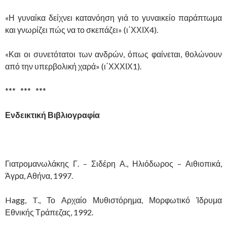
«Η γυναίκα δείχνει κατανόηση γιά το γυναικείο παράπτωμα
και γνωρίζει πώς να το σκεπάζει» (ι΄ΧΧΙΧ4).
«Και οι συνετότατοι των ανδρών, όπως φαίνεται, θολώνουν
από την υπερβολική χαρά» (ι΄ΧΧΧΙΧ1).
*** *** ***
Ενδεικτική Βιβλιογραφία
Γιατρομανωλάκης Γ. – Σιδέρη Α., Ηλιόδωρος – Αιθιοπικά,
Άγρα, Αθήνα, 1997.
Hagg, T., Το Αρχαίο Μυθιστόρημα, Μορφωτικό Ίδρυμα
Εθνικής Τράπεζας, 1992.