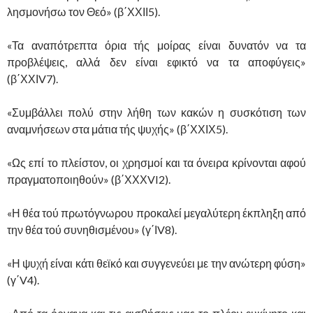
λησμονήσω τον Θεό» (β΄ΧΧΙΙ5).
«Τα αναπότρεπτα όρια τής μοίρας είναι δυνατόν να τα
προβλέψεις, αλλά δεν είναι εφικτό να τα αποφύγεις»
(β΄ΧΧΙV7).
«Συμβάλλει πολύ στην λήθη των κακών η συσκότιση των
αναμνήσεων στα μάτια τής ψυχής» (β΄ΧΧΙΧ5).
«Ως επί το πλείστον, οι χρησμοί και τα όνειρα κρίνονται αφού
πραγματοποιηθούν» (β΄ΧΧΧVI2).
«Η θέα τού πρωτόγνωρου προκαλεί μεγαλύτερη έκπληξη από
την θέα τού συνηθισμένου» (γ΄ΙV8).
«Η ψυχή είναι κάτι θεϊκό και συγγενεύει με την ανώτερη φύση»
(γ΄V4).