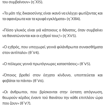
του συμβαίνουν» (η΄ΧΙ5).
«Το μάτι τής δικαιοσύνης είναι ικανό να ελέγχει φωτίζοντας και
τα αφανέρωτα και τα κρυφά εγκλήματα» (η΄ΧΙΙΙ4).
«Πόσο γλυκός είναι γιά κάποιους ο θάνατος, όταν συμβαίνει
να θανατώνονται και οι εχθροί τους!» (η΄ΧV5).
«Ο εχθρός, που υποχωρεί, γεννά φιλάνθρωπα συναισθήματα
στον αντίπαλο» (θ΄V4).
«Ο πόλεμος γεννά πρωτόγνωρες καταστάσεις» (θ΄V5).
«Όποιος βρεθεί στον έσχατο κίνδυνο, υποπτεύεται και
φοβάται τα πάντα» (θ΄V6).
«Οι άνθρωποι, που βρίσκονται στην ύστατη απόγνωση,
θεωρούν κέρδος έναντι τού θανάτου την κάθε επιπλέον ώρα
που ζουν» (θ΄V7).