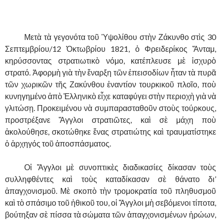
.
……….
Μετὰ τὰ γεγονότα τοῦ Ὑψολίθου στὴν Ζάκυνθο στὶς 30
Σεπτεμβρίου/12 Ὀκτωβρίου 1821, ὁ Φρειδερίκος Ἄνταμ,
κηρύσσοντας στρατιωτικὸ νόμο, κατέπλευσε μὲ ἱσχυρὸ
στρατό.
Ἀφορμὴ γιὰ τὴν ἔναρξη τῶν ἐπεισοδίων ἦταν τὰ πυρᾶ
τῶν χωρικῶν τῆς Ζακύνθου ἐναντίον τουρκικοῦ πλοῖο, ποὺ
κυνηγημένο ἀπὸ Ἑλληνικὸ εἶχε καταφύγει στὴν περιοχὴ γιὰ νὰ
γλιτώσῃ. Προκειμένου νὰ συμπαρασταθοῦν στοὺς τούρκους,
προστρέξανε Ἄγγλοι στρατιῶτες, καὶ σὲ μάχη ποὺ
ἀκολούθησε, σκοτώθηκε ἕνας στρατιώτης καὶ τραυματίστηκε
ὁ ἀρχηγός τοῦ ἀποσπάσματος.
……….
Οἱ Ἄγγλοι μὲ συνοπτικὲς διαδικασίες δίκασαν τοὺς
συλληφθέντες καὶ τοὺς καταδίκασαν σὲ θάνατο δι’
ἀπαγχονισμοῦ. Μὲ σκοπὸ τὴν τρομοκρατία τοῦ πληθυσμοῦ
καὶ τὸ σπάσιμο τοῦ ἠθικοῦ του, οἱ Ἄγγλοι μὴ σεβόμενοι τίποτα,
βούτηξαν σὲ πίσσα τὰ σώματα τῶν ἀπαγχονισμένων ἡρώων,