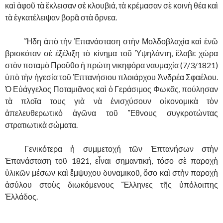
καὶ ἀφοῦ τὰ ἔκλεισαν σὲ κλουβιά, τὰ κρέμασαν σὲ κοινὴ θέα καὶ
τὰ ἐγκατέλειψαν βορᾶ στὰ ὅρνεα.
……….
Ἤδη ἀπὸ τὴν Ἐπανάσταση στὴν Μολδοβλαχία καὶ ἐνῶ
βρισκόταν σὲ ἐξέλιξη τὸ κίνημα τοῦ Ὑψηλάντη, ἔλαβε χώρα
στὸν ποταμὸ Προῦθο ἡ πρώτη νικηφόρα ναυμαχία (7/3/1821)
ὑπὸ τὴν ἡγεσία τοῦ Ἑπτανήσιου πλοιάρχου Ἀνδρέα Σφαέλου.
Ὁ Εὐάγγελος Ποταμιᾶνος καὶ ὁ Γεράσιμος Φωκᾶς, πούλησαν
τὰ πλοῖα τους γιὰ νὰ ἐνισχύσουν οἰκονομικὰ τὸν
ἀπελευθερωτικὸ ἀγῶνα τοῦ Ἔθνους συγκροτώντας
στρατιωτικὰ σώματα.
……….
Γενικότερα ἡ συμμετοχή τῶν Ἑπτανήσων στὴν
Ἐπανάσταση τοῦ 1821, εἶναι σημαντική, τόσο σὲ παροχὴ
ὑλικῶν μέσων καὶ ἔμψυχου δυναμικοῦ, ὅσο καὶ στὴν παροχὴ
ἀσύλου στοὺς διωκόμενους Ἕλληνες τῆς ὑπόλοιπης
Ἑλλάδος.