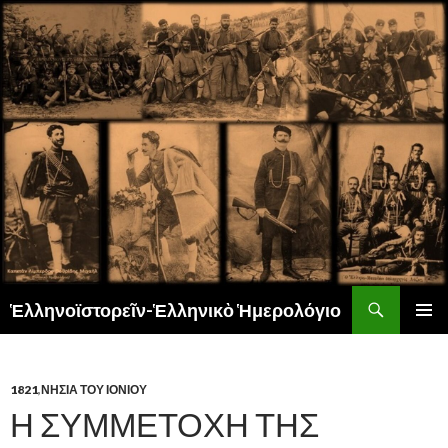
Αναζήτηση
Ἑλληνοϊστορεῖν-Ἑλληνικὸ Ἡμερολόγιο
ΜΕΤΆΒΑΣΗ
ΚΎΡΙΟ
ΣΕ
ΜΕΝΟΎ
ΠΕΡΙΕΧΌΜΕΝΟ
1821
,
ΝΗΣΙΑ ΤΟΥ ΙΟΝΙΟΥ
Η ΣΥΜΜΕΤΟΧΗ ΤΗΣ