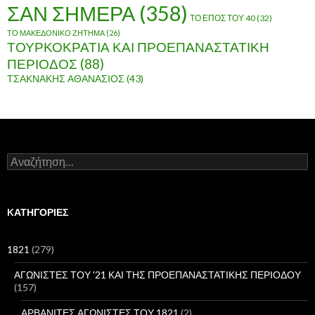
ΣΑΝ ΣΗΜΕΡΑ
(358)
ΤΟ ΕΠΟΣ ΤΟΥ 40
(32)
ΤΟ ΜΑΚΕΔΟΝΙΚΟ ΖΗΤΗΜΑ
(26)
ΤΟΥΡΚΟΚΡΑΤΙΑ ΚΑΙ ΠΡΟΕΠΑΝΑΣΤΑΤΙΚΗ
ΠΕΡΙΟΔΟΣ
(88)
ΤΣΑΚΝΑΚΗΣ ΑΘΑΝΑΣΙΟΣ
(43)
Α
ν
α
ζ
ή
KΑΤΗΓΟΡΊΕΣ
τ
η
σ
1821
(279)
η
γ
ΑΓΩΝΙΣΤΕΣ ΤΟΥ '21 ΚΑΙ ΤΗΣ ΠΡΟΕΠΑΝΑΣΤΑΤΙΚΗΣ ΠΕΡΙΟΔΟΥ
ι
(157)
α
:
ΑΡΒΑΝΙΤΕΣ ΑΓΩΝΙΣΤΕΣ ΤΟΥ 1821
(2)