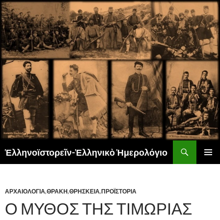
Αναζήτηση
Ἑλληνοϊστορεῖν-Ἑλληνικὸ Ἡμερολόγιο
ΜΕΤΆΒΑΣΗ
ΚΎΡΙΟ
ΣΕ
ΜΕΝΟΎ
ΠΕΡΙΕΧΌΜΕΝΟ
ΑΡΧΑΙΟΛΟΓΙΑ
,
ΘΡΑΚΗ
,
ΘΡΗΣΚΕΙΑ
,
ΠΡΟΪΣΤΟΡΙΑ
Ο ΜΥΘΟΣ ΤΗΣ ΤΙΜΩΡΙΑΣ