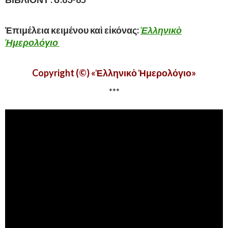
Ἐπιμέλεια κειμένου καὶ εἰκόνας:
Ἑλληνικὸ
Ἡμερολόγιο
Copyright (©) «Ἑλληνικὸ Ἡμερολόγιο»
***