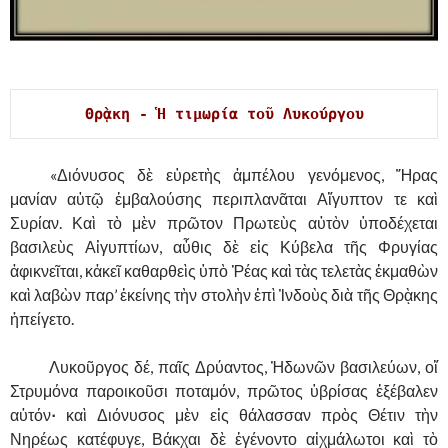
,
Θρᾲκη - Ἡ τιμωρία τοῦ Λυκούργου
……….
«Διόνυσος δὲ εὑρετὴς ἀμπέλου γενόμενος, Ἥρας
μανίαν αὐτῷ ἐμβαλούσης περιπλανᾶται Αἴγυπτον τε καὶ
Συρίαν. Καὶ τὸ μὲν πρῶτον Πρωτεὺς αὐτὸν ὑποδέχεται
βασιλεὺς Αἰγυπτίων,
αὖθις δὲ εἰς Κύβελα τῆς Φρυγίας
ἀφικνεῖται, κἀκεῖ καθαρθεὶς ὑπὸ Ῥέας καὶ τὰς τελετὰς ἐκμαθὼν
καὶ λαβὼν παρ’ ἐκείνης τὴν στολὴν ἐπὶ Ἰνδοὺς διὰ τῆς Θρᾲκης
ἠπείγετο.
……….
Λυκοῦργος δέ, παῖς Δρύαντος, Ἠδωνῶν βασιλεύων, οἵ
Στρυμόνα παροικοῦσι ποταμόν, πρῶτος ὑβρίσας ἐξέβαλεν
αὐτόν
·
καὶ Διόνυσος μὲν εἰς θάλασσαν πρὸς Θέτιν τὴν
Νηρέως κατέφυγε, Βάκχαι δὲ ἐγένοντο αἰχμάλωτοι καὶ τὸ