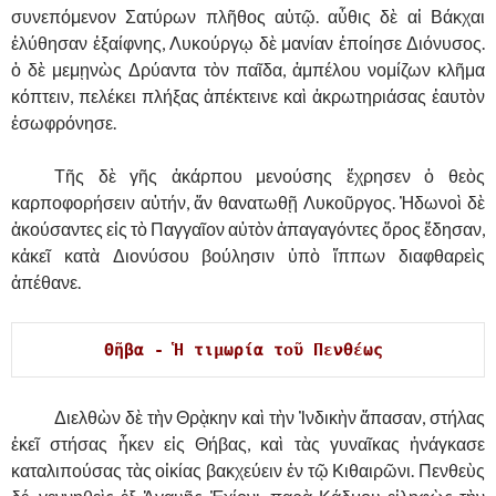
συνεπόμενον Σατύρων πλῆθος αὐτῷ. αὖθις δὲ αἱ Βάκχαι
ἐλύθησαν ἐξαίφνης, Λυκούργῳ δὲ μανίαν ἐποίησε Διόνυσος.
ὁ δὲ μεμῃνὼς Δρύαντα τὸν παῖδα, ἀμπέλου νομίζων κλῆμα
κόπτειν, πελέκει πλήξας ἀπέκτεινε καὶ ἀκρωτηριάσας ἑαυτὸν
ἐσωφρόνησε.
……….
Τῆς δὲ γῆς ἀκάρπου μενούσης ἔχρησεν ὁ θεὸς
καρποφορήσειν αὐτήν, ἄν θανατωθῇ Λυκοῦργος. Ἠδωνοὶ δὲ
ἀκούσαντες εἰς τὸ Παγγαῖον αὐτὸν ἀπαγαγόντες ὄρος ἔδησαν,
κἀκεῖ κατὰ Διονύσου βούλησιν ὑπὸ ἵππων διαφθαρεὶς
ἀπέθανε.
Θῆβα - Ἡ τιμωρία τοῦ Πενθέως 
……….
Διελθὼν δὲ τὴν Θρᾲκην καὶ τὴν Ἰνδικὴν ἅπασαν, στήλας
ἐκεῖ στήσας ἧκεν εἰς Θήβας, καὶ τὰς γυναῖκας ἠνάγκασε
καταλιπούσας τὰς οἰκίας βακχεύειν ἐν τῷ Κιθαιρῶνι. Πενθεὺς