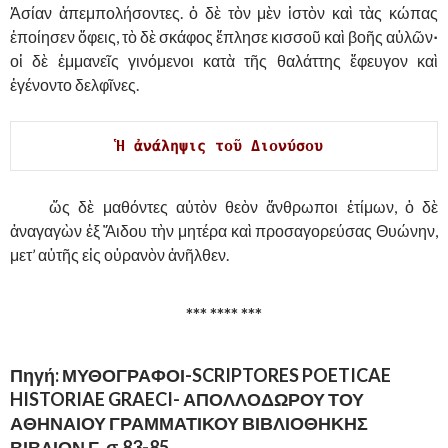
Ἀσίαν ἀπεμπολήσοντες. ὁ δὲ τὸν μὲν ἱστὸν καὶ τὰς κώπας
ἐποίησεν ὄφεις, τὸ δὲ σκάφος ἔπλησε κισσοῦ καὶ βοῆς αὐλῶν
·
οἱ δὲ ἐμμανεῖς γινόμενοι κατὰ τῆς θαλάττης ἔφευγον καὶ
ἐγένοντο δελφῖνες.
Ἡ ἀνάληψις τοῦ Διονύσου 
……….
ὥς δὲ μαθόντες αὐτὸν θεὸν ἄνθρωποι ἐτίμων, ὁ δὲ
ἀναγαγὼν ἐξ Ἅιδου τὴν μητέρα καὶ προσαγορεύσας Θυώνην,
μετ’ αὐτῆς εἰς οὐρανὸν ἀνῆλθεν.
*** **** ***
Πηγή: ΜΥΘΟΓΡΑΦΟΙ-SCRIPTORES POETICAE
HISTORIAE GRAECI- ΑΠΟΛΛΟΔΩΡΟΥ ΤΟΥ
ΑΘΗΝΑΙΟΥ ΓΡΑΜΜΑΤΙΚΟΥ ΒΙΒΛΙΟΘΗΚΗΣ
ΒΙΒΛΙΟΝ Γ. σ.83-85