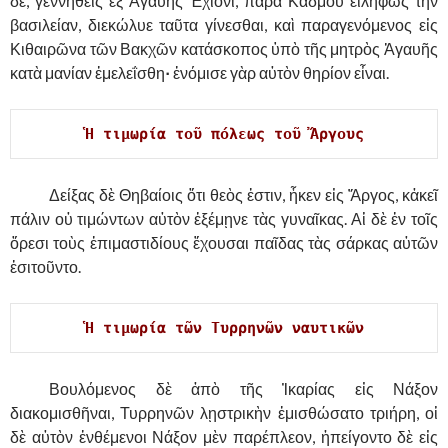
δέ, γεννηθεὶς ἐξ Ἀγαυῆς Ἐχίονι, παρὰ Κάδμου εἰληφὼς τὴν
βασιλείαν, διεκώλυε ταῦτα γίνεσθαι, καὶ παραγενόμενος εἰς
Κιθαιρῶνα τῶν Βακχῶν κατάσκοπος ὑπὸ τῆς μητρὸς Ἀγαυῆς
κατὰ μανίαν ἐμελεΐσθη
·
ἐνόμισε γὰρ αὐτὸν θηρίον εἶναι.
Ἡ τιμωρία τοῦ πόλεως τοῦ Ἄργους
……….
Δείξας δὲ Θηβαίοις ὅτι θεὸς ἐστιν, ἧκεν εἰς Ἄργος, κἀκεῖ
πάλιν οὐ τιμώντων αὐτὸν ἐξέμῃνε τὰς γυναῖκας. Αἱ δὲ ἐν τοῖς
ὄρεσι τοὺς ἐπιμαστιδίους ἔχουσαι παῖδας τὰς σάρκας αὐτῶν
ἐσιτοῦντο.
Ἡ τιμωρία τῶν Τυρρηνῶν ναυτικῶν
……….
Βουλόμενος δὲ ἀπὸ τῆς Ἰκαρίας εἰς Νάξον
διακομισθῆναι, Τυρρηνῶν λῃστρικὴν ἐμισθώσατο τριήρη, οἱ
δὲ αὐτὸν ἐνθέμενοι Νάξον μὲν παρέπλεον, ἠπείγοντο δὲ εἰς