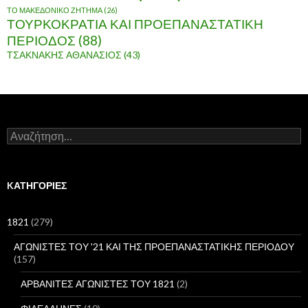
ΤΟ ΜΑΚΕΔΟΝΙΚΟ ΖΗΤΗΜΑ
(26)
ΤΟΥΡΚΟΚΡΑΤΙΑ ΚΑΙ ΠΡΟΕΠΑΝΑΣΤΑΤΙΚΗ
ΠΕΡΙΟΔΟΣ
(88)
ΤΣΑΚΝΑΚΗΣ ΑΘΑΝΑΣΙΟΣ
(43)
Α
ν
α
ζ
ή
KΑΤΗΓΟΡΊΕΣ
τ
η
σ
1821
(279)
η
γ
ΑΓΩΝΙΣΤΕΣ ΤΟΥ '21 ΚΑΙ ΤΗΣ ΠΡΟΕΠΑΝΑΣΤΑΤΙΚΗΣ ΠΕΡΙΟΔΟΥ
ι
(157)
α
:
ΑΡΒΑΝΙΤΕΣ ΑΓΩΝΙΣΤΕΣ ΤΟΥ 1821
(2)