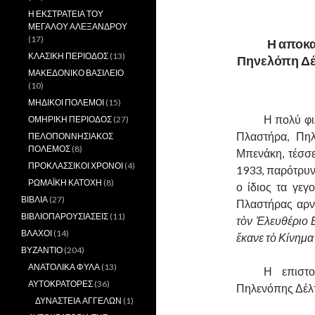
..
Η ΕΚΣΤΡΑΤΕΙΑ ΤΟΥ
ΜΕΓΑΛΟΥ ΑΛΕΞΑΝΔΡΟΥ
(17)
Η αποκα
ΚΛΑΣΙΚΗ ΠΕΡΙΟΔΟΣ
(13)
Πηνελόπη Δέλ
ΜΑΚΕΔΟΝΙΚΟ ΒΑΣΙΛΕΙΟ
.
(10)
ΜΗΔΙΚΟΙ ΠΟΛΕΜΟΙ
(15)
……….
Η πολύ φι
ΟΜΗΡΙΚΗ ΠΕΡΙΟΔΟΣ
(27)
Πλαστήρα, Πηλ
ΠΕΛΟΠΟΝΝΗΣΙΑΚΟΣ
ΠΟΛΕΜΟΣ
(8)
Μπενάκη, τέσσ
ΠΡΟΚΛΑΣΣΙΚΟΙ ΧΡΟΝΟΙ
(4)
1933, παρότρυν
ΡΩΜΑΪΚΗ ΚΑΤΟΧΗ
(8)
ο ίδιος τα γεγ
ΒΙΒΛΙΑ
(27)
Πλαστήρας αρν
ΒΙΒΛΙΟΠΑΡΟΥΣΙΑΣΕΙΣ
(11)
τὸν Ἐλευθέριο Β
ΒΛΑΧΟΙ
(14)
ἔκανε τὸ Κίνημα
ΒΥΖΑΝΤΙΟ
(204)
ΑΝΑΤΟΛΙΚΑ ΦΥΛΑ
(13)
……….
Η επιστο
ΑΥΤΟΚΡΑΤΟΡΕΣ
(36)
Πηλενόπης Δέλτ
ΔΥΝΑΣΤΕΙΑ ΑΓΓΕΛΩΝ
(1)