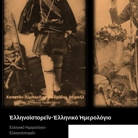
Αναζήτηση
Ἑλληνοϊστορεῖν-Ἑλληνικὸ Ἡμερολόγιο
Ἑλληνικό Ἡμερολόγιο-
Ἑλληνοϊστορεῖν