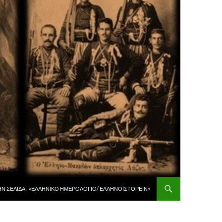
 ΠΕΡΙΕΧΌΜΕΝΟ
ῊΝ ΣΕΛΊΔΑ : «ἙΛΛΗΝΙΚῸ ἩΜΕΡΟΛΌΓΙΟ/ ἙΛΛΗΝΟΪΣΤΟΡΕΙ͂Ν»