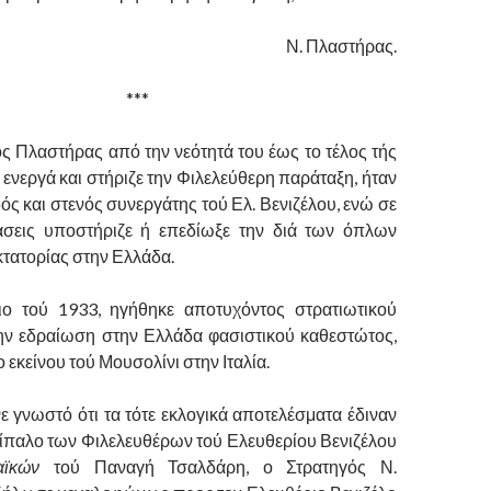
Ν. Πλαστήρας.
***
ς Πλαστήρας από την νεότητά του έως το τέλος τής
 ενεργά και στήριζε την Φιλελεύθερη παράταξη, ήταν
ς και στενός συνεργάτης τού Ελ. Βενιζέλου, ενώ σε
άσεις υποστήριζε ή επεδίωξε την διά των όπλων
κτατορίας στην Ελλάδα.
ιο τού 1933, ηγήθηκε αποτυχόντος στρατιωτικού
την εδραίωση στην Ελλάδα φασιστικού καθεστώτος,
 εκείνου τού Μουσολίνι στην Ιταλία.
νε γνωστό ότι τα τότε εκλογικά αποτελέσματα έδιναν
ντίπαλο των Φιλελευθέρων τού Ελευθερίου Βενιζέλου
αϊκών
τού Παναγή Τσαλδάρη, ο Στρατηγός Ν.