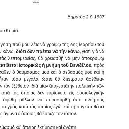
***
Βηρυτός 2-8-1937
ου Κυρία.
ιήγηση ποὺ μοῦ λέτε νὰ γράψῳ τῆς 6ης Μαρτίου τοῦ
ὴν κάνω,
διότι δὲν πρέπει νὰ τὴν κάνω
, γιατὶ γιὰ νὰ
 τὰς λεπτομερείας, θὰ χρειασθῇ νὰ μὴν ἀποκρύψῳ
ἐκτίθεται ἱστορικῶς ἡ μνήμη τοῦ Βενιζέλου,
πρὸς
καθεν ὁ θαυμασμὸς μου καὶ ὁ σεβασμὸς μου καὶ ἡ
ἦταν τόσο μεγάλα, ὥστε θὰ διέπραττα ἀσέβειαν
 τὸν ἐξέθετον διὰ μίαν ἀτυχεστάτην πολιτικὴν τῶν
κατὰ τὰς ὁποίας δὲν εὑρίσκετο εἰς φυσιολογικήν
αὶ ἀφέθη μᾶλλον νὰ παρασυρθῇ ἀπὸ ἀνοήτους
 στιγμὰς κατὰ τὰς ὁποίας ἐγὼ καὶ τῇ συγκαταθέσει
εἰς ἀγῶνα ὁ ὁποῖος θὰ ἔσωζε τὸν τόπον.
βασμό καὶ ἄπειρη ἐκτίμηση καὶ ἀγάπη,