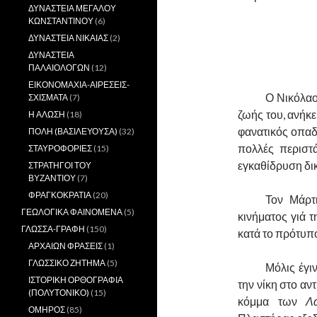
ΔΥΝΑΣΤΕΙΑ ΜΕΓΑΛΟΥ
ΚΩΝΣΤΑΝΤΙΝΟΥ
(6)
ΔΥΝΑΣΤΕΙΑ ΝΙΚΑΙΑΣ
(2)
ΔΥΝΑΣΤΕΙΑ
ΠΑΛΑΙΟΛΟΓΩΝ
(12)
ΕΙΚΟΝΟΜΑΧΙΑ-ΑΙΡΕΣΕΙΣ-
……….
Ο Νικόλαο
ΣΧΙΣΜΑΤΑ
(7)
ζωής του, ανήκε
Η ΑΛΩΣΗ
(18)
φανατικός οπαδό
ΠΟΛΗ (ΒΑΣΙΛΕΥΟΥΣΑ)
(32)
πολλές περιστ
ΣΤΑΥΡΟΦΟΡΙΕΣ
(15)
εγκαθίδρυση δι
ΣΤΡΑΤΗΓΟΙ ΤΟΥ
ΒΥΖΑΝΤΙΟΥ
(7)
ΦΡΑΓΚΟΚΡΑΤΙΑ
(20)
……….
Τον Μάρτ
ΓΕΩΛΟΓΙΚΑ ΦΑΙΝΟΜΕΝΑ
(5)
κινήματος γιά 
ΓΛΩΣΣΑ-ΓΡΑΦΗ
(150)
κατά το πρότυπο
ΑΡΧΑΙΩΝ ΦΡΑΣΕΙΣ
(1)
ΓΛΩΣΣΙΚΟ ΖΗΤΗΜΑ
(5)
……….
Μόλις έγι
ΙΣΤΟΡΙΚΗ ΟΡΘΟΓΡΑΦΙΑ
την νίκη στο α
(ΠΟΛΥΤΟΝΙΚΟ)
(15)
κόμμα των
Λ
ΟΜΗΡΟΣ
(85)