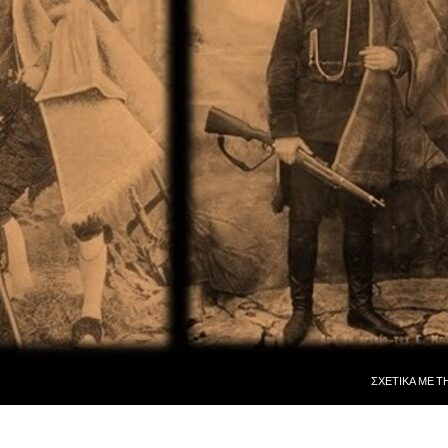
ΜΕΤΆΒΑΣΗ ΣΕ
ΣΧΕΤΙΚᾺ ΜῈ Τ