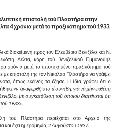
λυπτική επιστολή τού Πλαστήρα στην
τα 4 χρόνια μετά το πραξικόπημα τού 1933.
λικά διακείμενη προς τον Ελευθέριο Βενιζέλο και Ν.
ενόπη Δέλτα, κόρη τού βενιζελικού Εμμανουήλ
ερα χρόνια μετά το αποτυχημένο πραξικόπημα τού
ε με επιστολή της τον Νικόλαο Πλαστήρα να γράψει
ονότα, όπως εκείνος τα έζησε. Η ίδια γράφει ότι ο
ήθηκε «
ν’ ἀναφερθῇ στὸ τί συνέβη, γιὰ νὰ μὴν ἐκθέσῃ
ενιζέλο, μὲ συγκατάθεση τοῦ ὁποίου διατείνεται ὅτι
 τοῦ 1933
».
λή τού Πλαστήρα περιέχεται στο Αρχείο τής
α και έχει ημερομηνία,
2 Αυγούστου 1937.