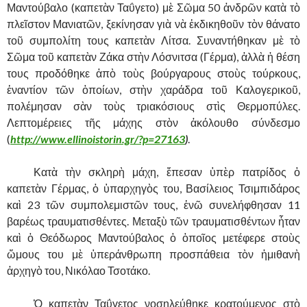
Μαντούβαλο (καπετὰν Ταΰγετο) μὲ Σῶμα 50 ἀνδρῶν κατὰ τὸ
πλεῖστον Μανιατῶν, ξεκίνησαν γιὰ νὰ ἐκδικηθοῦν τὸν θάνατο
τοῦ συμπολίτη τους καπετὰν Λίτσα. Συναντήθηκαν μὲ τὸ
Σῶμα τοῦ καπετὰν Ζάκα στὴν Λόσνιτσα (Γέρμα), ἀλλὰ ἡ θέση
τους προδόθηκε ἀπὸ τοὺς βούργαρους στοὺς τούρκους,
ἐναντίον τῶν ὁποίων, στὴν χαράδρα τοῦ Καλογερικοῦ,
πολέμησαν σὰν τοὺς τριακόσιους στὶς Θερμοπύλες.
Λεπτομέρειες τῆς μάχης στὸν ἀκόλουθο σύνδεσμο
(
http://www.ellinoistorin.gr/?p=27163
)
.
……….
Κατὰ τὴν σκληρὴ μάχη, ἔπεσαν ὑπὲρ πατρίδος ὁ
καπετὰν Γέρμας, ὁ ὑπαρχηγὸς του, Βασίλειος Τσιμπιδάρος
καὶ 23 τῶν συμπολεμιστῶν τους, ἐνῶ συνελήφθησαν 11
βαρέως τραυματισθέντες. Μεταξὺ τῶν τραυματισθέντων ἦταν
καὶ ὁ Θεόδωρος Μαντούβαλος ὁ ὁποῖος μετέφερε στοὺς
ὥμους του μὲ ὑπεράνθρωπη προσπάθεια τὸν ἠμιθανὴ
ἀρχηγὸ του, Νικόλαο Τσοτάκο.
……….
Ὁ καπετὰν Ταΰγετος νοσηλεύθηκε κρατούμενος στὸ