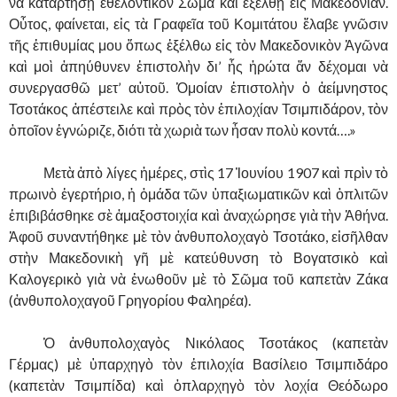
νὰ καταρτήσῃ ἐθελοντικὸν Σῶμα καὶ ἐξέλθῃ εἰς Μακεδονίαν.
Οὖτος, φαίνεται, εἰς τὰ Γραφεῖα τοῦ Κομιτάτου ἔλαβε γνῶσιν
τῆς ἐπιθυμίας μου ὅπως ἐξέλθω εἰς τὸν Μακεδονικὸν Ἀγῶνα
καὶ μοὶ ἀπηύθυνεν ἐπιστολὴν δι’ ἧς ἠρώτα ἄν δέχομαι νὰ
συνεργασθῶ μετ’ αὐτοῦ. Ὁμοίαν ἐπιστολὴν ὁ ἀείμνηστος
Τσοτάκος ἀπέστειλε καὶ πρὸς τὸν ἐπιλοχίαν Τσιμπιδάρον, τὸν
ὁποῖον ἐγνώριζε, διότι τὰ χωριὰ των ἦσαν πολὺ κοντά….»
……….
Μετὰ ἀπὸ λίγες ἡμέρες, στὶς 17 Ἰουνίου 1907 καὶ πρὶν τὸ
πρωινὸ ἐγερτήριο, ἡ ὀμάδα τῶν ὑπαξιωματικῶν καὶ ὁπλιτῶν
ἐπιβιβάσθηκε σὲ ἀμαξοστοιχία καὶ ἀναχώρησε γιὰ τὴν Ἀθήνα.
Ἀφοῦ συναντήθηκε μὲ τὸν ἀνθυπολοχαγὸ Τσοτάκο, εἰσῆλθαν
στὴν Μακεδονικὴ γῆ μὲ κατεύθυνση τὸ Βογατσικὸ καὶ
Καλογερικὸ γιὰ νὰ ἑνωθοῦν μὲ τὸ Σῶμα τοῦ καπετὰν Ζάκα
(ἀνθυπολοχαγοῦ Γρηγορίου Φαληρέα).
……….
Ὁ ἀνθυπολοχαγὸς Νικόλαος Τσοτάκος (καπετὰν
Γέρμας) μὲ ὑπαρχηγὸ τὸν ἐπιλοχία Βασίλειο Τσιμπιδάρο
(καπετὰν Τσιμπίδα) καὶ ὁπλαρχηγὸ τὸν λοχία Θεόδωρο