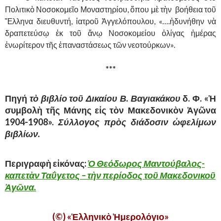
Πολιτικὸ Νοσοκομεῖο Μοναστηρίου, ὅπου μὲ τὴν βοήθεια τοῦ
Ἕλληνα διευθυντή, ἰατροῦ Ἀγγελόπουλου, «….ἠδυνήθην νὰ
δραπετεύσῳ ἐκ τοῦ ἄνῳ Νοσοκομείου ὀλίγας ἡμέρας
ἐνωρίτερον τῆς ἐπαναστάσεως τῶν νεοτούρκων».
***
Πηγή
τὸ βιβλίο τοῦ Δικαίου Β. Βαγιακάκου
δ. Φ. «Ἡ
συμβολὴ τῆς Μάνης εἰς τὸν Μακεδονικὸν Ἀγῶνα
1904-1908».
Σύλλογος πρὸς διάδοσιν ὡφελίμων
βιβλίων.
Περιγραφὴ εἰκόνας:
Ὁ Θεόδωρος Μαντούβαλος-
καπετὰν Ταΰγετος – τὴν περίοδος τοῦ Μακεδονικοῦ
Ἀγῶνα.
(©) «Ἑλληνικὸ Ἡμερολόγιο»