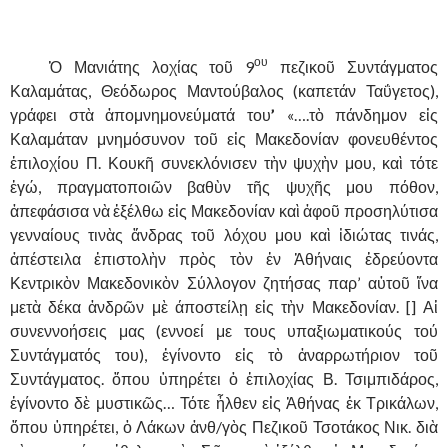
.
ου
……….
Ὁ Μανιάτης λοχίας τοῦ 9
πεζικοῦ Συντάγματος
Καλαμάτας, Θεόδωρος Μαντούβαλος (καπετάν Ταΰγετος),
γράφει στὰ ἀπομνημονεύματά του
’
«….τὸ πάνδημον εἰς
Καλαμάταν μνημόσυνον τοῦ εἰς Μακεδονίαν φονευθέντος
ἐπιλοχίου Π. Κουκῆ συνεκλόνισεν τὴν ψυχὴν μου, καὶ τότε
ἐγώ, πραγματοποιῶν βαθὺν τῆς ψυχῆς μου πόθον,
ἀπεφάσισα νὰ ἐξέλθω εἰς Μακεδονίαν
καὶ ἀφοῦ προσηλύτισα
γενναίους τινὰς ἄνδρας τοῦ λόχου μου καὶ ἰδιώτας τινάς,
ἀπέστειλα ἐπιστολὴν πρὸς τὸν ἐν Ἀθήναις ἑδρεύοντα
Κεντρικὸν Μακεδονικὸν Σύλλογον ζητήσας παρ’ αὐτοῦ ἵνα
μετὰ δέκα ἀνδρῶν μὲ άποστείλῃ εἰς τὴν Μακεδονίαν. [] Αἱ
συνεννοήσεις μας (εννοεί με τους υπαξιωματικούς τού
Συντάγματός του), ἐγίνοντο εἰς τὸ ἀναρρωτήριον τοῦ
Συντάγματος. ὅπου ὑπηρέτει ὁ ἐπιλοχίας Β. Τσιμπιδάρος,
ἐγίνοντο δὲ μυστικῶς… Τότε ἦλθεν εἰς Ἀθήνας ἐκ Τρικάλων,
ὅπου ὑπηρέτει, ὁ Λάκων ἀνθ/γὸς Πεζικοῦ Τσοτάκος Νικ. διὰ