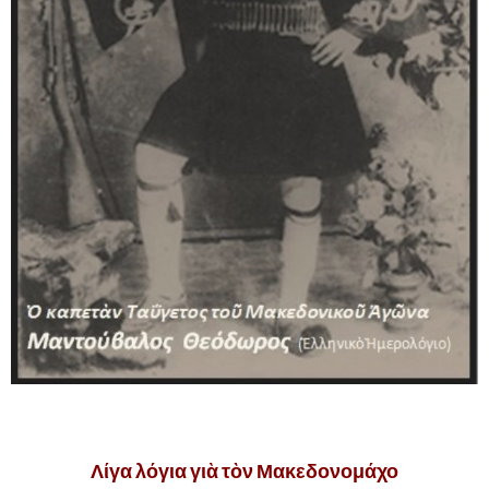
,
Λίγα λόγια γιὰ τὸν Μακεδονομάχο