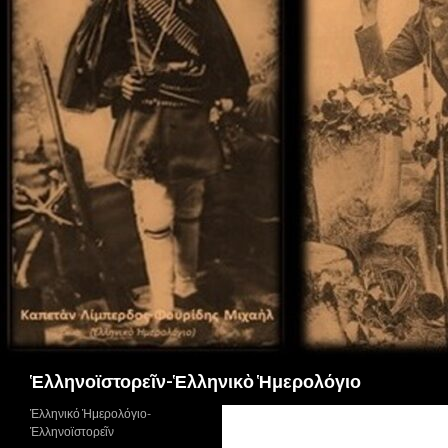
Αναζήτηση
Ἑλληνοϊστορεῖν-Ἑλληνικὸ Ἡμερολόγιο
Ἑλληνικό Ἡμερολόγιο-
Ἑλληνοϊστορεῖν