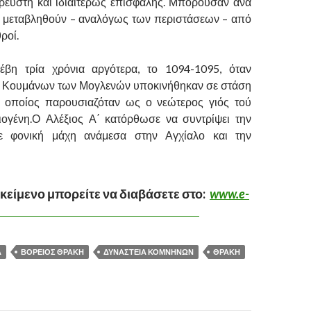
 ρευστή και ιδιαιτέρως επισφαλής. Μπορούσαν ανά
α μεταβληθούν – αναλόγως των περιστάσεων – από
ροί.
έβη τρία χρόνια αργότερα, το 1094-1095, όταν
ς Κουμάνων των Μογλενών υποκινήθηκαν σε στάση
 οποίος παρουσιαζόταν ως ο νεώτερος γιός τού
ογένη.Ο Αλέξιος Α΄ κατόρθωσε να συντρίψει την
ε φονική μάχη ανάμεσα στην Αγχίαλο και την
κείμενο μπορείτε να διαβάσετε στο:
www.e-
Α
ΒΟΡΕΙΟΣ ΘΡΑΚΗ
ΔΥΝΑΣΤΕΙΑ ΚΟΜΝΗΝΩΝ
ΘΡΑΚΗ