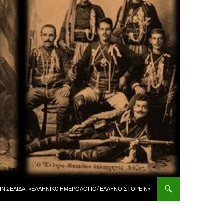
 ΠΕΡΙΕΧΌΜΕΝΟ
ῊΝ ΣΕΛΊΔΑ : «ἙΛΛΗΝΙΚῸ ἩΜΕΡΟΛΌΓΙΟ/ ἙΛΛΗΝΟΪΣΤΟΡΕΙ͂Ν»