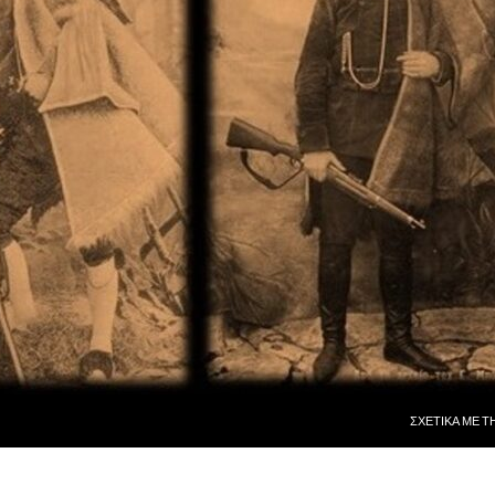
ΜΕΤΆΒΑΣΗ ΣΕ
ΣΧΕΤΙΚᾺ ΜῈ Τ