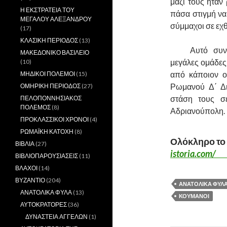
μαζί τους ήταν
Η ΕΚΣΤΡΑΤΕΙΑ ΤΟΥ
πάσα στιγμή ν
ΜΕΓΑΛΟΥ ΑΛΕΞΑΝΔΡΟΥ
σύμμαχοι σε εχθ
(17)
ΚΛΑΣΙΚΗ ΠΕΡΙΟΔΟΣ
(13)
……….
Αυτό συν
ΜΑΚΕΔΟΝΙΚΟ ΒΑΣΙΛΕΙΟ
μεγάλες ομάδε
(10)
από κάποιον ο
ΜΗΔΙΚΟΙ ΠΟΛΕΜΟΙ
(15)
Ρωμανού Δ΄ Δι
ΟΜΗΡΙΚΗ ΠΕΡΙΟΔΟΣ
(27)
στάση τους σ
ΠΕΛΟΠΟΝΝΗΣΙΑΚΟΣ
ΠΟΛΕΜΟΣ
(8)
Αδριανούπολη.
ΠΡΟΚΛΑΣΣΙΚΟΙ ΧΡΟΝΟΙ
(4)
ΡΩΜΑΪΚΗ ΚΑΤΟΧΗ
(8)
Ολόκληρο το 
ΒΙΒΛΙΑ
(27)
istoria.com/
ΒΙΒΛΙΟΠΑΡΟΥΣΙΑΣΕΙΣ
(11)
ΒΛΑΧΟΙ
(14)
ΒΥΖΑΝΤΙΟ
(204)
ΑΝΑΤΟΛΙΚΑ ΦΥΛ
ΑΝΑΤΟΛΙΚΑ ΦΥΛΑ
(13)
ΚΟΥΜΑΝΟΙ
ΑΥΤΟΚΡΑΤΟΡΕΣ
(36)
ΔΥΝΑΣΤΕΙΑ ΑΓΓΕΛΩΝ
(1)