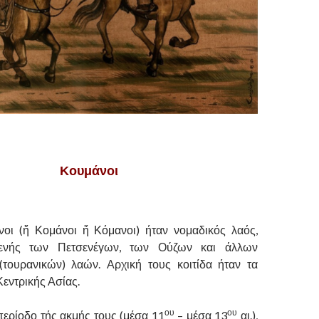
Κουμάνοι
οι (ἤ Κομάνοι ἤ Κόμανοι) ήταν νομαδικός λαός,
γενής των Πετσενέγων, των Ούζων και άλλων
τουρανικών) λαών. Αρχική τους κοιτίδα ήταν τα
Κεντρικής Ασίας.
ου
ου
περίοδο τής ακμής τους (μέσα 11
– μέσα 13
αι.),