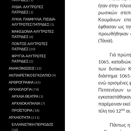
ήταν στην πλει
ΛΥΔΙΑ- ΑΛΥΤΡΩΤΕΣ
ρωσικών στεπ
ΠΑΤΡΙΔΕΣ
(1)
Κουμάνων επε
ΛΥΚΙΑ, ΠΑΜΦΥΛΙΑ, ΠΙΣΙΔΙΑ-
ΑΛΥΤΡΩΤΕΣ ΠΑΤΡΙΔΕΣ
(1)
έφθασαν ως την
ΜΑΚΕΔΟΝΙΑ-ΑΛΥΤΡΩΤΕΣ
προωθήθηκαν 
ΠΑΤΡΙΔΕΣ
(6)
(Τάναϊ).
ΠΟΝΤΟΣ-ΑΛΥΤΡΩΤΕΣ
ΠΑΤΡΙΔΕΣ
(20)
……….
Γιά πρώτη
ΦΡΥΓΙΑ-ΑΛΥΤΡΩΤΕΣ
1065, καταδιώ
ΠΑΤΡΙΔΕΣ
(2)
των δυτικών Κ
ΑΝΑΚΟΙΝΩΣΕΙΣ
(13)
διάστημα 106
ΑΝΤΙΑΙΡΕΤΙΚΟ ΕΓΚΟΛΠΙΟ
(9)
ενώ ορισμένες 
ΑΡΘΡΟΓΡΑΦΙΑ
(65)
Πετσενέγων ω
ΑΡΧΑΙΟΛΟΓΙΑ
(74)
εγκαταστάθηκαν
ΑΡΧΑΙΑ ΘΕΑΤΡΑ
(1)
παρέμειναν εκεί 
ΑΡΧΑΙΟΚΑΠΗΛΙΑ
(7)
ου
τέλη τού 12
αι.
ΠΡΟΪΣΤΟΡΙΑ
(18)
ΑΡΧΑΙΟΤΗΤΑ
(211)
……….
Πάντως η 
ΕΛΛΗΝΙΣΤΙΚΗ ΠΕΡΙΟΔΟΣ
(16)