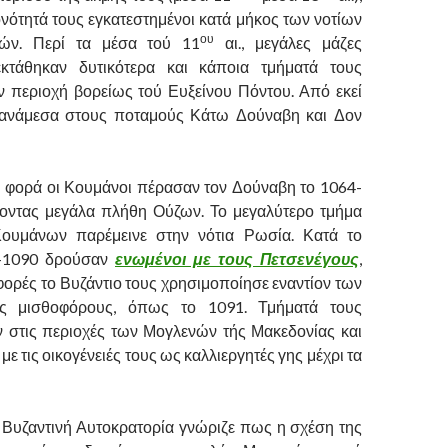
ονότητά τους εγκατεστημένοι κατά μήκος των νοτίων
ου
ών. Περί τα μέσα τού 11
αι., μεγάλες μάζες
κτάθηκαν δυτικότερα και κάποια τμήματά τους
 περιοχή βορείως τού Ευξείνου Πόντου. Από εκεί
ανάμεσα στους ποταμούς Κάτω Δούναβη και Δον
 φορά οι Κουμάνοι πέρασαν τον Δούναβη το 1064-
κοντας μεγάλα πλήθη Ούζων. Το μεγαλύτερο τμήμα
ουμάνων παρέμεινε στην νότια Ρωσία. Κατά το
5-1090 δρούσαν
ενωμένοι με τους Πετσενέγους
,
φορές το Βυζάντιο τους χρησιμοποίησε εναντίον των
ς μισθοφόρους, όπως το 1091. Τμήματά τους
 στις περιοχές των Μογλενών τής Μακεδονίας και
με τις οικογένειές τους ως καλλιεργητές γης μέχρι τα
Βυζαντινή Αυτοκρατορία γνώριζε πως η σχέση της