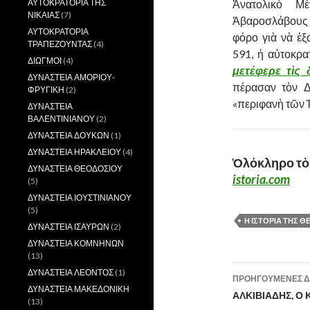
Ἀνατολικὸ Μ
ΑΥΤΟΚΡΑΤΟΡΙΑ ΤΗΣ
ΝΙΚΑΙΑΣ
(7)
Ἀβαροσλάβους μ
ΑΥΤΟΚΡΑΤΟΡΙΑ
φόρο γιὰ νὰ ἐξ
ΤΡΑΠΕΖΟΥΝΤΑΣ
(4)
591, ἡ αὐτοκρα
ΔΙΩΓΜΟΙ
(4)
μετέφερε τὶς
ΔΥΝΑΣΤΕΙΑ ΑΜΟΡΙΟΥ-
πέρασαν τὸν Δ
ΦΡΥΓΙΚΗ
(2)
«περιφανὴ τῶν 
ΔΥΝΑΣΤΕΙΑ
ΒΑΛΕΝΤΙΝΙΑΝΟΥ
(2)
ΔΥΝΑΣΤΕΙΑ ΔΟΥΚΩΝ
(1)
ΔΥΝΑΣΤΕΙΑ ΗΡΑΚΛΕΙΟΥ
(4)
Ὁλόκληρο τὸ 
ΔΥΝΑΣΤΕΙΑ ΘΕΟΔΟΣΙΟΥ
istoria.com
(5)
ΔΥΝΑΣΤΕΙΑ ΙΟΥΣΤΙΝΙΑΝΟΥ
(5)
Η ΙΣΤΟΡΙΑ ΤΗΣ 
ΔΥΝΑΣΤΕΙΑ ΙΣΑΥΡΩΝ
(2)
ΔΥΝΑΣΤΕΙΑ ΚΟΜΝΗΝΩΝ
(13)
ΔΥΝΑΣΤΕΙΑ ΛΕΟΝΤΟΣ
(1)
ΠΡΟΗΓΟΎΜΕΝΕΣ Δ
ΔΥΝΑΣΤΕΙΑ ΜΑΚΕΔΟΝΙΚΗ
Πλοήγη
ΑΛΚΙΒΙΑΔΗΣ, Ο
(13)