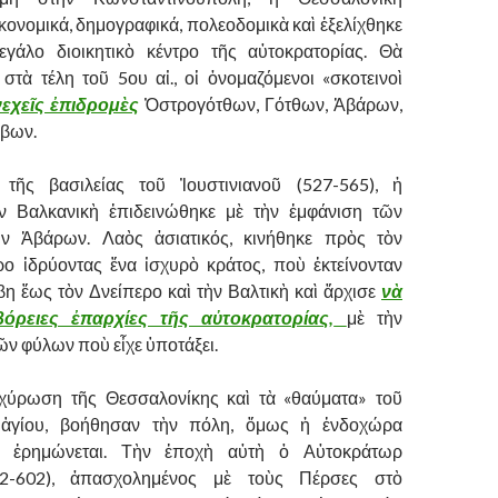
κονομικά, δημογραφικά, πολεοδομικὰ καὶ ἐξελίχθηκε
εγάλο διοικητικὸ κέντρο τῆς αὐτοκρατορίας. Θὰ
στὰ τέλη τοῦ 5ου αἰ., οἱ ὀνομαζόμενοι «σκοτεινοὶ
εχεῖς ἐπιδρομὲς
Ὀστρογότθων, Γότθων, Ἀβάρων,
άβων.
 τῆς βασιλείας τοῦ Ἰουστινιανοῦ (527-565), ἡ
ν Βαλκανικὴ ἐπιδεινώθηκε μὲ τὴν ἐμφάνιση τῶν
ν Ἀβάρων. Λαὸς ἀσιατικός, κινήθηκε πρὸς τὸν
ο ἱδρύοντας ἕνα ἰσχυρὸ κράτος, ποὺ ἐκτείνονταν
η ἔως τὸν Δνείπερο καὶ τὴν Βαλτικὴ καὶ ἄρχισε
νὰ
βόρειες ἐπαρχίες τῆς αὐτοκρατορίας,
μὲ τὴν
ῶν φύλων ποὺ εἶχε ὑποτάξει.
χύρωση τῆς Θεσσαλονίκης καὶ τὰ «θαύματα» τοῦ
 ἁγίου, βοήθησαν τὴν πόλη, ὅμως ἡ ἐνδοχώρα
καὶ ἐρημώνεται. Τὴν ἐποχὴ αὐτὴ ὁ Αὐτοκράτωρ
82-602), ἀπασχολημένος μὲ τοὺς Πέρσες στὸ