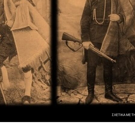
ΜΕΤΆΒΑΣΗ ΣΕ
ΣΧΕΤΙΚᾺ ΜῈ Τ