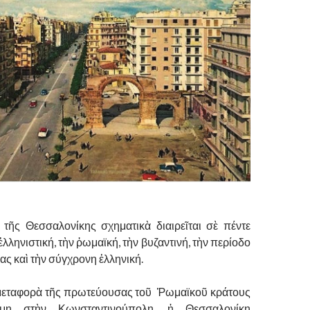
 τῆς Θεσσαλονίκης σχηματικὰ διαιρεῖται σὲ πέντε
ἑλληνιστική, τὴν ῥωμαϊκή, τὴν βυζαντινή, τὴν περίοδο
ας καὶ τὴν σύγχρονη ἑλληνική.
μεταφορὰ τῆς πρωτεύουσας τοῦ Ῥωμαϊκοῦ κράτους
η στὴν Κωνσταντινούπολη, ἡ Θεσσαλονίκη