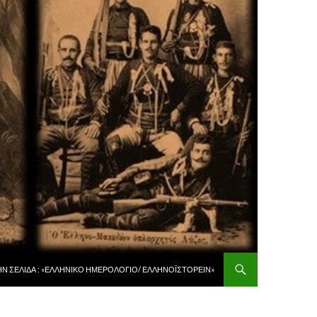
 ΠΕΡΙΕΧΌΜΕΝΟ
ῊΝ ΣΕΛΊΔΑ : «ἙΛΛΗΝΙΚῸ ἩΜΕΡΟΛΌΓΙΟ/ ἙΛΛΗΝΟΪΣΤΟΡΕΙ͂Ν»