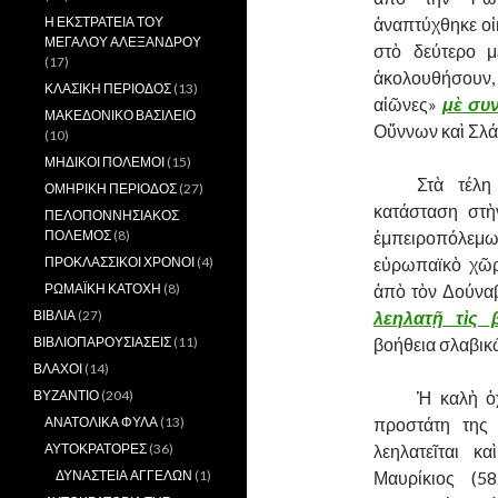
ἀναπτύχθηκε οἰ
Η ΕΚΣΤΡΑΤΕΙΑ ΤΟΥ
ΜΕΓΑΛΟΥ ΑΛΕΞΑΝΔΡΟΥ
στὸ δεύτερο μ
(17)
ἀκολουθήσουν, 
ΚΛΑΣΙΚΗ ΠΕΡΙΟΔΟΣ
(13)
αἰῶνες»
μὲ συν
ΜΑΚΕΔΟΝΙΚΟ ΒΑΣΙΛΕΙΟ
Οὔννων καὶ Σλ
(10)
ΜΗΔΙΚΟΙ ΠΟΛΕΜΟΙ
(15)
……….
Στὰ τέλη
ΟΜΗΡΙΚΗ ΠΕΡΙΟΔΟΣ
(27)
κατάσταση στὴ
ΠΕΛΟΠΟΝΝΗΣΙΑΚΟΣ
ἐμπειροπόλεμω
ΠΟΛΕΜΟΣ
(8)
εὐρωπαϊκὸ χῶρ
ΠΡΟΚΛΑΣΣΙΚΟΙ ΧΡΟΝΟΙ
(4)
ἀπὸ τὸν Δούναβ
ΡΩΜΑΪΚΗ ΚΑΤΟΧΗ
(8)
λεηλατῇ τὶς 
ΒΙΒΛΙΑ
(27)
βοήθεια σλαβικ
ΒΙΒΛΙΟΠΑΡΟΥΣΙΑΣΕΙΣ
(11)
ΒΛΑΧΟΙ
(14)
……….
Ἡ καλὴ ὀ
ΒΥΖΑΝΤΙΟ
(204)
προστάτη της
ΑΝΑΤΟΛΙΚΑ ΦΥΛΑ
(13)
λεηλατεῖται 
ΑΥΤΟΚΡΑΤΟΡΕΣ
(36)
Μαυρίκιος (5
ΔΥΝΑΣΤΕΙΑ ΑΓΓΕΛΩΝ
(1)