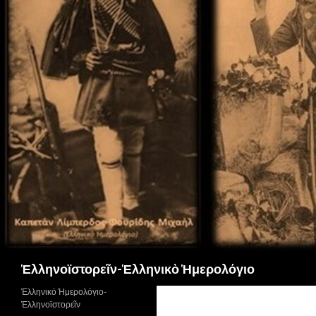
Αναζήτηση
Ἑλληνοϊστορεῖν-Ἑλληνικὸ Ἡμερολόγιο
Ἑλληνικό Ἡμερολόγιο-
Ἑλληνοϊστορεῖν