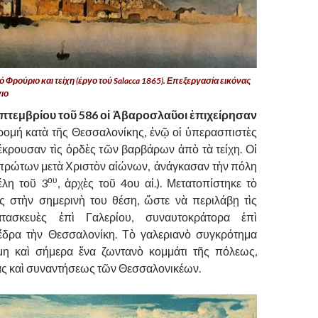
 Φρούριο και τείχη (έργο τού Salacca 1865). Επεξεργασία εικόνας
ιο
επτεμβρίου τοῦ 586 οἱ Ἀβαροσλαῦοι ἐπιχείρησαν
ρομή κατὰ τῆς Θεσσαλονίκης, ἐνῷ οἱ ὑπερασπιστὲς
κρουσαν τὶς ὀρδὲς τῶν βαρβάρων ἀπὸ τὰ τείχη. Οἱ
πρώτων μετὰ Χριστὸν αἰώνων, ἀνάγκασαν τὴν πόλη
ου
έλη τοῦ 3
, ἀρχὲς τοῦ 4ου αἰ.). Μετατοπίστηκε τὸ
ος στὴν σημερινὴ του θέση, ὥστε νὰ περιλάβῃ τὶς
κατασκευὲς ἐπὶ Γαλερίου, συναυτοκράτορα ἐπὶ
 ἕδρα τὴν Θεσσαλονίκη. Τὸ γαλεριανὸ συγκρότημα
μη καὶ σήμερα ἕνα ζωντανὸ κομμάτι τῆς πόλεως,
ς καὶ συναντήσεως τῶν Θεσσαλονικέων.