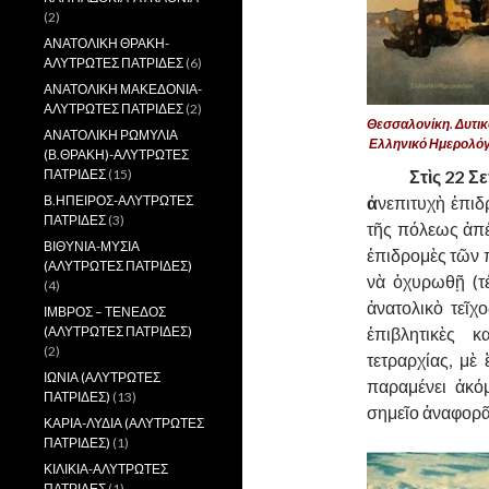
(2)
ΑΝΑΤΟΛΙΚΗ ΘΡΑΚΗ-
ΑΛΥΤΡΩΤΕΣ ΠΑΤΡΙΔΕΣ
(6)
ΑΝΑΤΟΛΙΚΗ ΜΑΚΕΔΟΝΙΑ-
ΑΛΥΤΡΩΤΕΣ ΠΑΤΡΙΔΕΣ
(2)
Θεσσαλονίκη. Δυτικό
ΑΝΑΤΟΛΙΚΗ ΡΩΜΥΛΙΑ
Ελληνικό Ημερολόγ
(Β.ΘΡΑΚΗ)-ΑΛΥΤΡΩΤΕΣ
……….
Στὶς 22 Σ
ΠΑΤΡΙΔΕΣ
(15)
ἀ
νεπιτυχὴ ἐπιδ
Β.ΗΠΕΙΡΟΣ-ΑΛΥΤΡΩΤΕΣ
ΠΑΤΡΙΔΕΣ
(3)
τῆς πόλεως ἀπέ
ΒΙΘΥΝΙΑ-ΜΥΣΙΑ
ἐπιδρομὲς τῶν 
(ΑΛΥΤΡΩΤΕΣ ΠΑΤΡΙΔΕΣ)
νὰ ὀχυρωθῇ (τ
(4)
ἀνατολικὸ τεῖχ
ΙΜΒΡΟΣ – ΤΕΝΕΔΟΣ
ἐπιβλητικὲς 
(ΑΛΥΤΡΩΤΕΣ ΠΑΤΡΙΔΕΣ)
(2)
τετραρχίας, μὲ
ΙΩΝΙΑ (ΑΛΥΤΡΩΤΕΣ
παραμένει ἀκό
ΠΑΤΡΙΔΕΣ)
(13)
σημεῖο ἀναφορᾶ
ΚΑΡΙΑ-ΛΥΔΙΑ (ΑΛΥΤΡΩΤΕΣ
ΠΑΤΡΙΔΕΣ)
(1)
ΚΙΛΙΚΙΑ-ΑΛΥΤΡΩΤΕΣ
ΠΑΤΡΙΔΕΣ
(1)