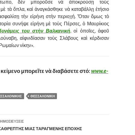
έτωπο, δὲν μποροῦσε νὰ ἀποκρούσῃ τοὺς
ὲ τὰ ὅπλα, καὶ ἀναγκάσθηκε νὰ καταβάλλῃ ἐτήσιο
ασφαλίσῃ τὴν εἰρήνη στὴν περιοχή. Ὅταν ὅμως τὸ
τορία συνήψε εἰρήνη μὲ τοὺς Πέρσες, ὁ Μαυρίκιος
 δυνάμεις του στὴν Βαλκανική
,
οἱ ὁποῖες, ἀφοῦ
ούναβη, αἰφνιδίασαν τοὺς Σλάβους καὶ κέρδισαν
Ῥωμαίων νίκην».
κείμενο μπορεῖτε νὰ διαβάσετε στό:
www.e-
ΘΕΣΣΑΛΟΝΙΚΗΣ
ΘΕΣΣΑΛΟΝΙΚΗ
ΗΜΟΣΙΕΎΣΕΙΣ
ση
 ΚΑΘΡΕΠΤΗΣ ΜΙΑΣ ΤΑΡΑΓΜΕΝΗΣ ΕΠΟΧΗΣ