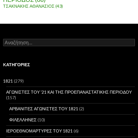
ΤΣΑΚΝΑΚΗΣ ΑΘΑΝΑΣΙΟΣ
(43)
Α
ν
α
ζ
ή
KΑΤΗΓΟΡΊΕΣ
τ
η
σ
1821
(279)
η
γ
ΑΓΩΝΙΣΤΕΣ ΤΟΥ '21 ΚΑΙ ΤΗΣ ΠΡΟΕΠΑΝΑΣΤΑΤΙΚΗΣ ΠΕΡΙΟΔΟΥ
ι
(157)
α
:
ΑΡΒΑΝΙΤΕΣ ΑΓΩΝΙΣΤΕΣ ΤΟΥ 1821
(2)
ΦΙΛΕΛΛΗΝΕΣ
(10)
ΙΕΡΟΕΘΝΟΜΑΡΤΥΡΕΣ ΤΟΥ 1821
(6)