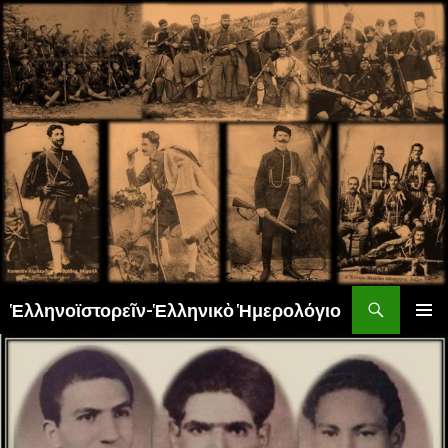
Αναζήτηση
Ἑλληνοϊστορεῖν-Ἑλληνικὸ Ἡμερολόγιο
ΜΕΤΆΒΑΣΗ
ΚΎΡΙΟ
ΣΕ
ΜΕΝΟΎ
ΠΕΡΙΕΧΌΜΕΝΟ