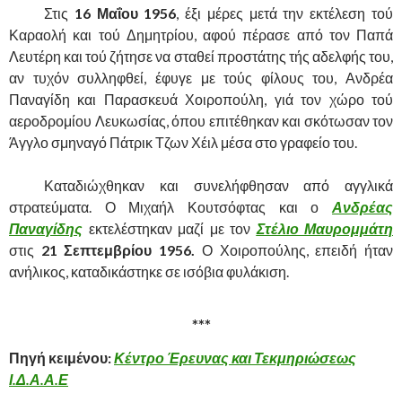
……….
Στις
16 Μαΐου 1956
, έξι μέρες μετά την εκτέλεση τού
Καραολή και τού Δημητρίου, αφού πέρασε από τον Παπά
Λευτέρη και τού ζήτησε να σταθεί προστάτης τής αδελφής του,
αν τυχόν συλληφθεί, έφυγε με τούς φίλους του, Ανδρέα
Παναγίδη και Παρασκευά Χοιροπούλη, γιά τον χώρο τού
αεροδρομίου Λευκωσίας, όπου επιτέθηκαν και σκότωσαν τον
Άγγλο σμηναγό Πάτρικ Τζων Χέιλ μέσα στο γραφείο του.
……….
Καταδιώχθηκαν και συνελήφθησαν από αγγλικά
στρατεύματα. Ο Μιχαήλ Κουτσόφτας και ο
Ανδρέας
Παναγίδης
εκτελέστηκαν μαζί με τον
Στέλιο Μαυρομμάτη
στις
21 Σεπτεμβρίου 1956.
Ο Χοιροπούλης, επειδή ήταν
ανήλικος, καταδικάστηκε σε ισόβια φυλάκιση.
***
Πηγή κειμένου:
Κέντρο Έρευνας και Τεκμηριώσεως
Ι.Δ.Α.Α.Ε