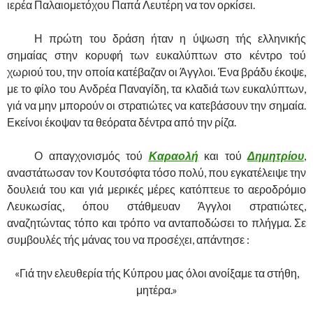
ιερέα Παλαιομετόχου Παπά Λευτέρη να τον ορκίσει.
……….
Η πρώτη του δράση ήταν η ύψωση τής ελληνικής
σημαίας στην κορυφή των ευκαλύπτων στο κέντρο τού
χωριού του, την οποία κατέβαζαν οι Άγγλοι. Ένα βράδυ έκοψε,
με το φίλο του Ανδρέα Παναγίδη, τα κλαδιά των ευκαλύπτων,
γιά να μην μπορούν οι στρατιώτες να κατεβάσουν την σημαία.
Εκείνοι έκοψαν τα θεόρατα δέντρα από την ρίζα.
……….
Ο απαγχονισμός τού
Καραολή
και τού
Δημητρίου
,
αναστάτωσαν τον Κουτσόφτα τόσο πολύ, που εγκατέλειψε την
δουλειά του και γιά μερικές μέρες κατόπτευε το αεροδρόμιο
Λευκωσίας, όπου στάθμευαν Άγγλοι στρατιώτες,
αναζητώντας τόπο και τρόπο να ανταποδώσει το πλήγμα. Σε
συμβουλές τής μάνας του να προσέχει, απάντησε :
«Γιά την ελευθερία τής Κύπρου μας όλοι ανοίξαμε τα στήθη,
μητέρα.»