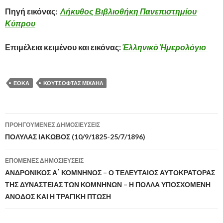
Πηγή εικόνας:
Λήκυθος
Βιβλιοθήκη Πανεπιστημίου
Κύπρου
Επιμέλεια κειμένου και εικόνας:
Ἑ
λληνικ
ὸ
Ἡ
μερολόγιο
ΕΟΚΑ
ΚΟΥΤΣΟΦΤΑΣ ΜΙΧΑΗΛ
ΠΡΟΗΓΟΎΜΕΝΕΣ ΔΗΜΟΣΙΕΎΣΕΙΣ
Πλοήγηση
ΠΟΛΥΛΑΣ ΙΑΚΩΒΟΣ (10/9/1825-25/7/1896)
άρθρων
ΕΠΌΜΕΝΕΣ ΔΗΜΟΣΙΕΎΣΕΙΣ
ΑΝΔΡΟΝΙΚΟΣ Α΄ ΚΟΜΝΗΝΟΣ – Ο ΤΕΛΕΥΤΑΙΟΣ ΑΥΤΟΚΡΑΤΟΡΑΣ
ΤΗΣ ΔΥΝΑΣΤΕΙΑΣ ΤΩΝ ΚΟΜΝΗΝΩΝ – Η ΠΟΛΛΑ ΥΠΟΣΧΟΜΕΝΗ
ΑΝΟΔΟΣ ΚΑΙ Η ΤΡΑΓΙΚΗ ΠΤΩΣΗ