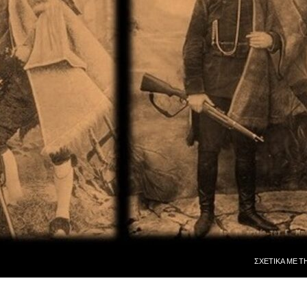
ΜΕΤΆΒΑΣΗ ΣΕ
ΣΧΕΤΙΚᾺ ΜῈ Τ