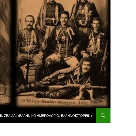
 ΠΕΡΙΕΧΌΜΕΝΟ
ῊΝ ΣΕΛΊΔΑ : «ἙΛΛΗΝΙΚῸ ἩΜΕΡΟΛΌΓΙΟ/ ἙΛΛΗΝΟΪΣΤΟΡΕΙ͂Ν»