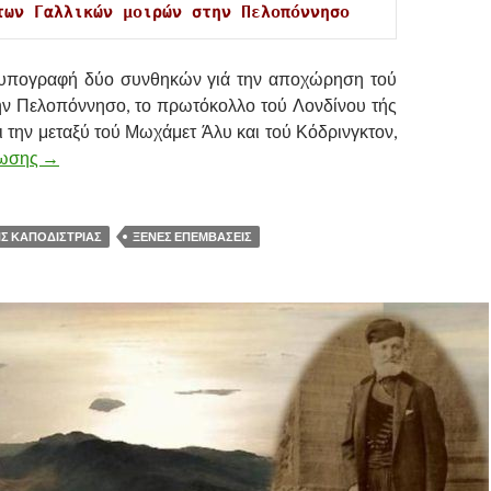
των Γαλλικών μοιρών στην Πελοπόννησο 
 υπογραφή δύο συνθηκών γιά την αποχώρηση τού
ην Πελοπόννησο, το πρωτόκολλο τού Λονδίνου τής
ι την μεταξύ τού Μωχάμετ Άλυ και τού Κόδρινγκτον,
νωσης
Η ΑΦΙΞΗ ΤΩΝ ΓΑΛΛΙΚΩΝ ΜΟΙΡΩΝ ΣΤΗΝ ΠΕΛΟΠΟΝΝΗΣ
→
Σ ΚΑΠΟΔΙΣΤΡΙΑΣ
ΞΕΝΕΣ ΕΠΕΜΒΑΣΕΙΣ