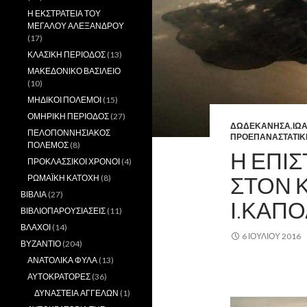
Η ΕΚΣΤΡΑΤΕΙΑ ΤΟΥ
ΜΕΓΑΛΟΥ ΑΛΕΞΑΝΔΡΟΥ
(17)
ΚΛΑΣΙΚΗ ΠΕΡΙΟΔΟΣ
(13)
ΜΑΚΕΔΟΝΙΚΟ ΒΑΣΙΛΕΙΟ
(10)
ΜΗΔΙΚΟΙ ΠΟΛΕΜΟΙ
(15)
ΟΜΗΡΙΚΗ ΠΕΡΙΟΔΟΣ
(27)
ΔΩΔΕΚΑΝΗΣΑ
,
ΙΩ
ΠΕΛΟΠΟΝΝΗΣΙΑΚΟΣ
ΠΡΟΕΠΑΝΑΣΤΑΤΙΚ
ΠΟΛΕΜΟΣ
(8)
Η ΕΠΙ
ΠΡΟΚΛΑΣΣΙΚΟΙ ΧΡΟΝΟΙ
(4)
ΣΤΟΝ 
ΡΩΜΑΪΚΗ ΚΑΤΟΧΗ
(8)
ΒΙΒΛΙΑ
(27)
Ι.ΚΑΠΟ
ΒΙΒΛΙΟΠΑΡΟΥΣΙΑΣΕΙΣ
(11)
ΒΛΑΧΟΙ
(14)
6 ΙΟΥΛΊΟΥ 2016
ΒΥΖΑΝΤΙΟ
(204)
ΑΝΑΤΟΛΙΚΑ ΦΥΛΑ
(13)
,
ΑΥΤΟΚΡΑΤΟΡΕΣ
(36)
ΔΥΝΑΣΤΕΙΑ ΑΓΓΕΛΩΝ
(1)