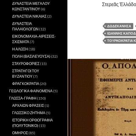
ΔΥΝΑΣΤΕΙΑ ΜΕΓΑΛΟΥ
Στερεᾶς Ἑλλάδος
ΚΩΝΣΤΑΝΤΙΝΟΥ
(6)
ΔΥΝΑΣΤΕΙΑ ΝΙΚΑΙΑΣ
(2)
ΔΥΝΑΣΤΕΙΑ
ΔΩΔΕΚΑΝΗΣΑ
ΠΑΛΑΙΟΛΟΓΩΝ
(12)
ΙΩΑΝΝΗΣ ΚΑΠΟΔ
ΕΙΚΟΝΟΜΑΧΙΑ-ΑΙΡΕΣΕΙΣ-
ΤΟΥΡΚΟΚΡΑΤΙΑ Κ
ΣΧΙΣΜΑΤΑ
(7)
Η ΑΛΩΣΗ
(18)
ΠΟΛΗ (ΒΑΣΙΛΕΥΟΥΣΑ)
(32)
ΣΤΑΥΡΟΦΟΡΙΕΣ
(15)
ΣΤΡΑΤΗΓΟΙ ΤΟΥ
ΒΥΖΑΝΤΙΟΥ
(7)
ΦΡΑΓΚΟΚΡΑΤΙΑ
(20)
ΓΕΩΛΟΓΙΚΑ ΦΑΙΝΟΜΕΝΑ
(5)
ΓΛΩΣΣΑ-ΓΡΑΦΗ
(150)
ΑΡΧΑΙΩΝ ΦΡΑΣΕΙΣ
(1)
ΓΛΩΣΣΙΚΟ ΖΗΤΗΜΑ
(5)
ΙΣΤΟΡΙΚΗ ΟΡΘΟΓΡΑΦΙΑ
(ΠΟΛΥΤΟΝΙΚΟ)
(15)
ΟΜΗΡΟΣ
(85)