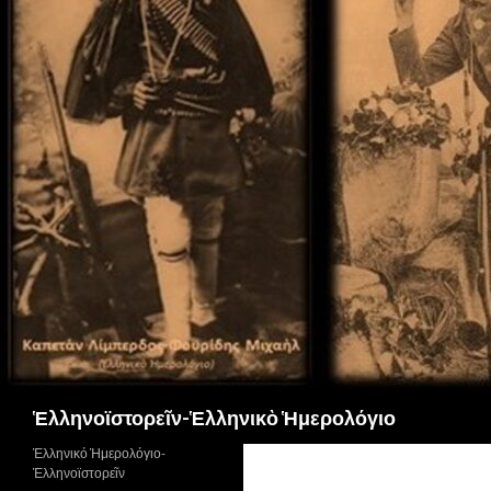
Αναζήτηση
Ἑλληνοϊστορεῖν-Ἑλληνικὸ Ἡμερολόγιο
Ἑλληνικό Ἡμερολόγιο-
Ἑλληνοϊστορεῖν