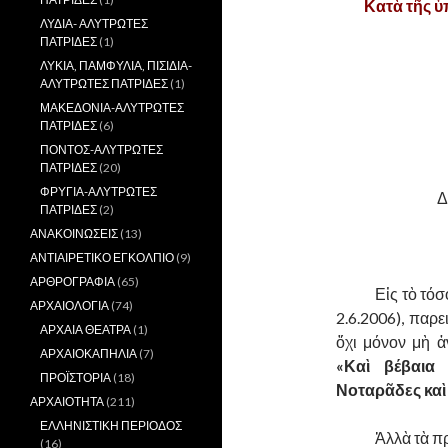
Κατὰ τῆς ὑ
ΛΥΔΙΑ- ΑΛΥΤΡΩΤΕΣ
ΠΑΤΡΙΔΕΣ
(1)
.
ΛΥΚΙΑ, ΠΑΜΦΥΛΙΑ, ΠΙΣΙΔΙΑ-
ΑΛΥΤΡΩΤΕΣ ΠΑΤΡΙΔΕΣ
(1)
.
ΜΑΚΕΔΟΝΙΑ-ΑΛΥΤΡΩΤΕΣ
ΠΑΤΡΙΔΕΣ
(6)
ΠΟΝΤΟΣ-ΑΛΥΤΡΩΤΕΣ
ΠΑΤΡΙΔΕΣ
(20)
ΦΡΥΓΙΑ-ΑΛΥΤΡΩΤΕΣ
Δ
ΠΑΤΡΙΔΕΣ
(2)
ΑΝΑΚΟΙΝΩΣΕΙΣ
(13)
.
ΑΝΤΙΑΙΡΕΤΙΚΟ ΕΓΚΟΛΠΙΟ
(9)
ΑΡΘΡΟΓΡΑΦΙΑ
(65)
……….
Εἰς τὸ τόσ
ΑΡΧΑΙΟΛΟΓΙΑ
(74)
2.6.2006), παρ
ΑΡΧΑΙΑ ΘΕΑΤΡΑ
(1)
ὄχι μόνον μὴ ἀ
ΑΡΧΑΙΟΚΑΠΗΛΙΑ
(7)
«Καὶ βέβαια
ΠΡΟΪΣΤΟΡΙΑ
(18)
Νοταρᾶδες καὶ
ΑΡΧΑΙΟΤΗΤΑ
(211)
ΕΛΛΗΝΙΣΤΙΚΗ ΠΕΡΙΟΔΟΣ
……….
Ἀλλὰ τὰ π
(16)