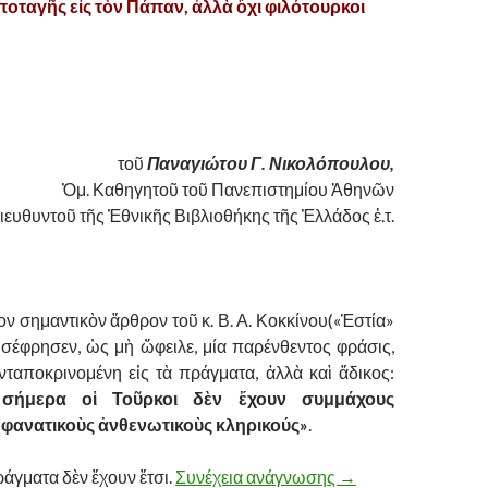
ποταγῆς εἰς τὸν Πάπαν, ἀλλὰ ὄχι φιλότουρκοι
τοῦ
Παναγιώτου Γ. Νικολόπουλου,
Ὁμ. Καθηγητοῦ τοῦ Πανεπιστημίου Ἀθηνῶν
ιευθυντοῦ τῆς Ἐθνικῆς Βιβλιοθήκης τῆς Ἑλλάδος ἐ.τ.
ον σημαντικὸν ἄρθρον τοῦ κ. Β. Α. Κοκκίνου(«Ἑστία»
εισέφρησεν, ὡς μὴ ὤφειλε, μία παρένθεντος φράσις,
νταποκρινομένη εἰς τὰ πράγματα, ἀλλὰ καὶ ἄδικος:
 σήμερα οἱ Τοῦρκοι δὲν ἔχουν συμμάχους
 φανατικοὺς ἀνθενωτικοὺς κληρικούς»
.
ράγματα δὲν ἔχουν ἔτσι.
Συνέχεια ανάγνωσης
ΛΟΥΚΑΣ ΝΟΤΑΡΑΣ
→