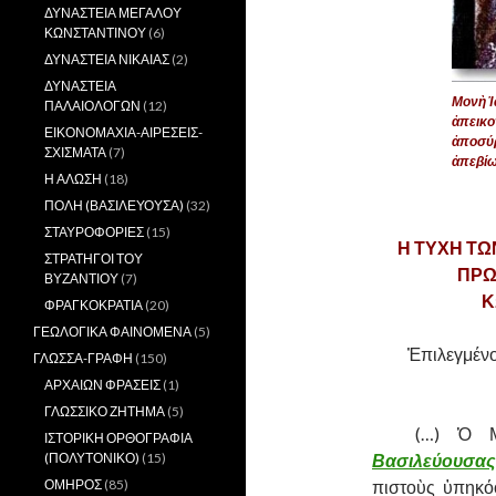
ΔΥΝΑΣΤΕΙΑ ΜΕΓΑΛΟΥ
ΚΩΝΣΤΑΝΤΙΝΟΥ
(6)
ΔΥΝΑΣΤΕΙΑ ΝΙΚΑΙΑΣ
(2)
ΔΥΝΑΣΤΕΙΑ
Μονὴ Ἱ
ΠΑΛΑΙΟΛΟΓΩΝ
(12)
ἀπεικο
ΕΙΚΟΝΟΜΑΧΙΑ-ΑΙΡΕΣΕΙΣ-
ἀποσύρ
ΣΧΙΣΜΑΤΑ
(7)
ἀπεβίω
Η ΑΛΩΣΗ
(18)
ΠΟΛΗ (ΒΑΣΙΛΕΥΟΥΣΑ)
(32)
ΣΤΑΥΡΟΦΟΡΙΕΣ
(15)
Η ΤΥΧΗ ΤΩ
ΣΤΡΑΤΗΓΟΙ ΤΟΥ
ΠΡΩ
ΒΥΖΑΝΤΙΟΥ
(7)
Κ
ΦΡΑΓΚΟΚΡΑΤΙΑ
(20)
ΓΕΩΛΟΓΙΚΑ ΦΑΙΝΟΜΕΝΑ
(5)
Ἐπιλεγμέν
ΓΛΩΣΣΑ-ΓΡΑΦΗ
(150)
ΑΡΧΑΙΩΝ ΦΡΑΣΕΙΣ
(1)
ΓΛΩΣΣΙΚΟ ΖΗΤΗΜΑ
(5)
……….
(…) Ὁ 
ΙΣΤΟΡΙΚΗ ΟΡΘΟΓΡΑΦΙΑ
(ΠΟΛΥΤΟΝΙΚΟ)
(15)
Βασιλεύουσας
ΟΜΗΡΟΣ
(85)
πιστοὺς ὑπηκό