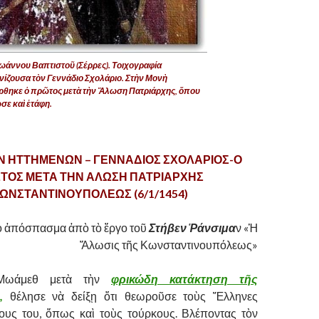
ωάννου Βαπτιστοῦ (Σέρρες). Τοιχογραφία
νίζουσα τὸν Γεννάδιο Σχολάριο. Στὴν Μονὴ
θηκε ὁ πρῶτος μετὰ τὴν Ἅλωση Πατριάρχης, ὅπου
σε καὶ ἐτάφη.
Ν ΗΤΤΗΜΕΝΩΝ – ΓΕΝΝΑΔΙΟΣ ΣΧΟΛΑΡΙΟΣ-Ο
ΤΟΣ ΜΕΤΑ ΤΗΝ ΑΛΩΣΗ ΠΑΤΡΙΑΡΧΗΣ
ΩΝΣΤΑΝΤΙΝΟΥΠΟΛΕΩΣ (6/1/1454)
ο ἀπόσπασμα ἀπὸ τὸ ἔργο τοῦ
Στήβεν Ῥάνσιμα
ν «Ἡ
Ἅλωσις τῆς Κωνσταντινουπόλεως»
Μωάμεθ μετὰ τὴν
φρικώδη κατάκτηση τῆς
,
θέλησε νὰ δείξῃ ὅτι θεωροῦσε τοὺς Ἕλληνες
ους του, ὅπως καὶ τοὺς τούρκους. Βλέποντας τὸν