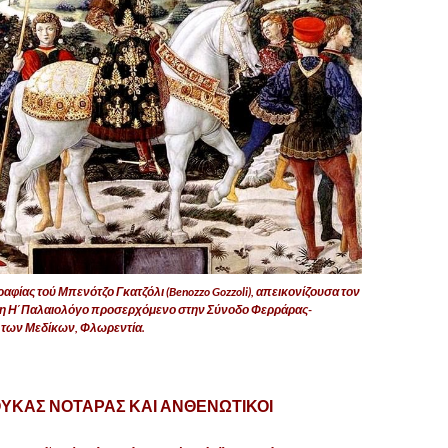
αφίας τού Μπενότζο Γκατζόλι (Benozzo Gozzoli), απεικονίζουσα τον
η Η΄Παλαιολόγο προσερχόμενο στην Σύνοδο Φερράρας-
 των Μεδίκων, Φλωρεντία.
ΟΥΚΑΣ
ΝΟΤΑΡΑΣ
ΚΑΙ
ΑΝΘΕΝΩΤΙΚΟΙ