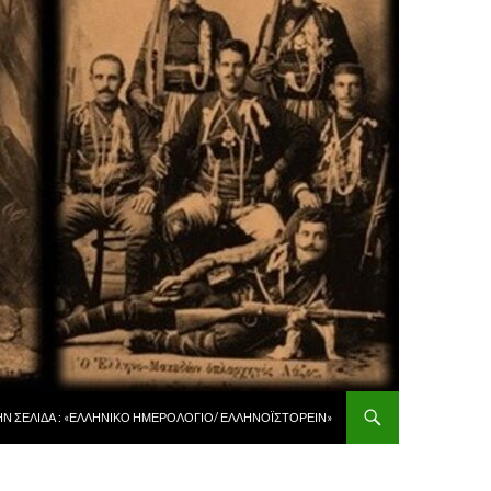
 ΠΕΡΙΕΧΌΜΕΝΟ
ῊΝ ΣΕΛΊΔΑ : «ἙΛΛΗΝΙΚῸ ἩΜΕΡΟΛΌΓΙΟ/ ἙΛΛΗΝΟΪΣΤΟΡΕΙ͂Ν»