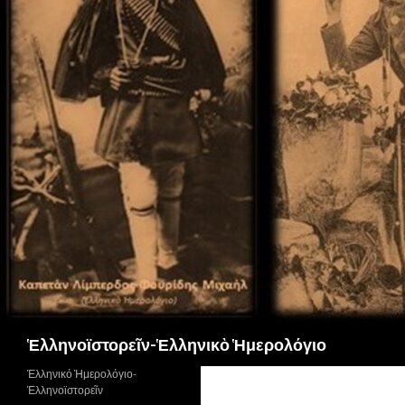
Αναζήτηση
Ἑλληνοϊστορεῖν-Ἑλληνικὸ Ἡμερολόγιο
Ἑλληνικό Ἡμερολόγιο-
Ἑλληνοϊστορεῖν