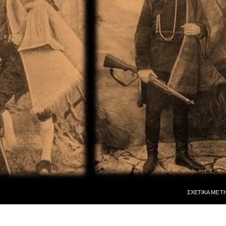
ΜΕΤΆΒΑΣΗ ΣΕ
ΣΧΕΤΙΚᾺ ΜῈ Τ