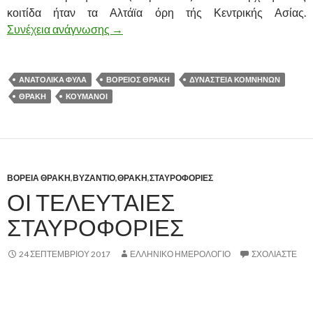
κοιτίδα ήταν τα Αλτάϊα όρη τής Κεντρικής Ασίας.
Συνέχεια ανάγνωσης
ΕΠΙΔΡΟΜΕΙΣ ΚΑΤΑ ΤΟΥ ΒΥΖΑΝΤΙΟΥ –
→
ΑΝΑΤΟΛΙΚΑ ΦΥΛΑ
ΒΟΡΕΙΟΣ ΘΡΑΚΗ
ΔΥΝΑΣΤΕΙΑ ΚΟΜΝΗΝΩΝ
ΘΡΑΚΗ
ΚΟΥΜΑΝΟΙ
ΒΟΡΕΙΑ ΘΡΑΚΗ
,
ΒΥΖΑΝΤΙΟ
,
ΘΡΑΚΗ
,
ΣΤΑΥΡΟΦΟΡΙΕΣ
ΟΙ ΤΕΛΕΥΤΑΙΕΣ
ΣΤΑΥΡΟΦΟΡΙΕΣ
24 ΣΕΠΤΕΜΒΡΊΟΥ 2017
ΕΛΛΗΝΙΚΟ ΗΜΕΡΟΛΟΓΙΟ
ΣΧΟΛΙΆΣΤΕ
,