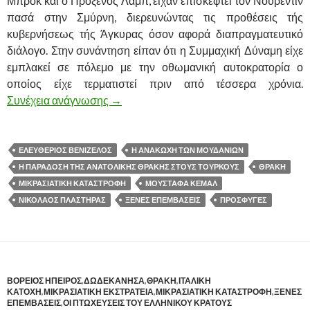
Μπροκ και ο Πρόξενος Λαμπ, είχαν επισκεφτεί τον Νουρεντίν
πασά στην Σμύρνη, διερευνώντας τις προθέσεις τής
κυβερνήσεως τής Άγκυρας όσον αφορά διαπραγματευτικό
διάλογο. Στην συνάντηση είπαν ότι η Συμμαχική Δύναμη είχε
εμπλακεί σε πόλεμο με την οθωμανική αυτοκρατορία ο
οποίος είχε τερματιστεί πριν από τέσσερα χρόνια.
Συνέχεια ανάγνωσης
ΤΑ ΠΡΟΗΓΗΘΕΝΤΑ ΤΗΣ ΑΝΑΚΩΧΗΣ ΤΩ
→
ΕΛΕΥΘΕΡΙΟΣ ΒΕΝΙΖΕΛΟΣ
Η ΑΝΑΚΩΧΗ ΤΩΝ ΜΟΥΔΑΝΙΩΝ
Η ΠΑΡΑΔΟΣΗ ΤΗΣ ΑΝΑΤΟΛΙΚΗΣ ΘΡΑΚΗΣ ΣΤΟΥΣ ΤΟΥΡΚΟΥΣ
ΘΡΑΚΗ
ΜΙΚΡΑΣΙΑΤΙΚΗ ΚΑΤΑΣΤΡΟΦΗ
ΜΟΥΣΤΑΦΑ ΚΕΜΑΛ
ΝΙΚΟΛΑΟΣ ΠΛΑΣΤΗΡΑΣ
ΞΕΝΕΣ ΕΠΕΜΒΑΣΕΙΣ
ΠΡΟΣΦΥΓΕΣ
ΒΟΡΕΙΟΣ ΗΠΕΙΡΟΣ
,
ΔΩΔΕΚΑΝΗΣΑ
,
ΘΡΑΚΗ
,
ΙΤΑΛΙΚΗ
ΚΑΤΟΧΗ
,
ΜΙΚΡΑΣΙΑΤΙΚΗ ΕΚΣΤΡΑΤΕΙΑ
,
ΜΙΚΡΑΣΙΑΤΙΚΗ ΚΑΤΑΣΤΡΟΦΗ
,
ΞΕΝΕΣ
ΕΠΕΜΒΑΣΕΙΣ
,
ΟΙ ΠΤΩΧΕΥΣΕΙΣ ΤΟΥ ΕΛΛΗΝΙΚΟΥ ΚΡΑΤΟΥΣ