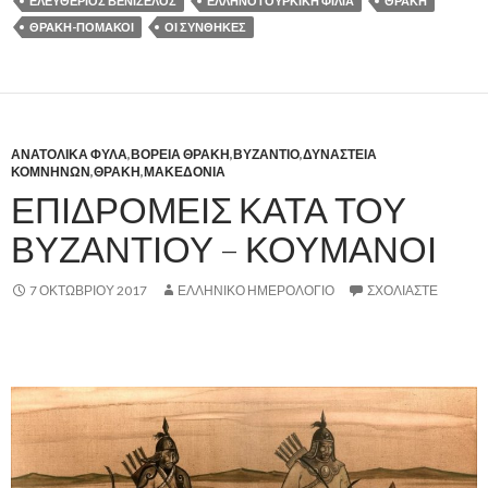
ΕΛΕΥΘΕΡΙΟΣ ΒΕΝΙΖΕΛΟΣ
ΕΛΛΗΝΟΤΟΥΡΚΙΚΗ ΦΙΛΙΑ
ΘΡΑΚΗ
ΘΡΑΚΗ-ΠΟΜΑΚΟΙ
ΟΙ ΣΥΝΘΗΚΕΣ
ΑΝΑΤΟΛΙΚΑ ΦΥΛΑ
,
ΒΟΡΕΙΑ ΘΡΑΚΗ
,
ΒΥΖΑΝΤΙΟ
,
ΔΥΝΑΣΤΕΙΑ
ΚΟΜΝΗΝΩΝ
,
ΘΡΑΚΗ
,
ΜΑΚΕΔΟΝΙΑ
ΕΠΙΔΡΟΜΕΙΣ ΚΑΤΑ ΤΟΥ
ΒΥΖΑΝΤΙΟΥ – ΚΟΥΜΑΝΟΙ
7 ΟΚΤΩΒΡΊΟΥ 2017
ΕΛΛΗΝΙΚΟ ΗΜΕΡΟΛΟΓΙΟ
ΣΧΟΛΙΆΣΤΕ
,