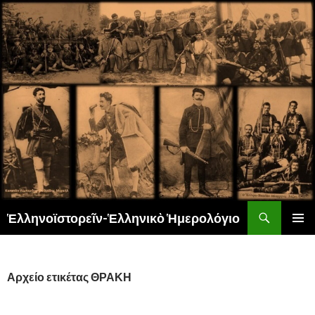
Αναζήτηση
Ἑλληνοϊστορεῖν-Ἑλληνικὸ Ἡμερολόγιο
ΜΕΤΆΒΑΣΗ
ΚΎΡΙΟ
ΣΕ
ΜΕΝΟΎ
ΠΕΡΙΕΧΌΜΕΝΟ
Αρχείο ετικέτας ΘΡΑΚΗ