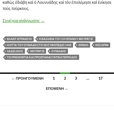
καθὼς ἐδιάβη καὶ ὁ Λουνυάδης καὶ τὸν ἐπολέμησε καὶ ἐνίκησε
τοὺς τούρκους.
Συνέχεια ανάγνωσης
Η ΒΑΣΙΛΕΙΑ ΤΟΥ ΣΟΥΛΤΑΝΟΥ ΜΟΥΡΑΤ
→
ΒΛΑΝΤ ΝΤΡΑΚΟΥΛ
Η ΒΑΣΙΛΕΙΑ ΤΟΥ ΣΟΥΛΤΑΝΟΥ ΜΟΥΡΑΤ Β΄
Η ΗΤΤΑ ΤΟΥ ΟΥΝΙΑΔΗ ΣΤΟ ΚΟΣΥΦΟΠΕΔΙΟ 1448
ΘΡΑΚΗ
ΚΕΣΑΡΙΝΙ
ΛΑΔΙΣΛΑΟΣ
ΜΟΥΡΑΤ Β
ΟΥΝΙΑΔΗΣ
ΤΟΥΡΚΟΚΡΑΤΙΑ ΚΑΙ ΠΡΟΕΠΑΝΑΣΤΑΤΙΚΗ ΠΕΡΙΟΔΟΣ
← ΠΡΟΗΓΟΎΜΕΝΗ
1
2
3
…
17
Πλοήγηση
ΕΠΌΜΕΝΗ →
άρθρων