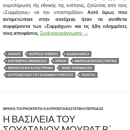
συμπλήρωση τής εθνικής της ενότητας, ζητώντας από τους
«Συμμάχους» να την υποστηρίξουν.
Αυτό όμως που
αντιμετώπισε στην συνέχεια, ήταν τα αντίθετα
συμφέροντα των «Συμμάχων» και τις ήδη ειλημμένες
τους αποφάσεις.
Συνέχεια ανάγνωσης
Η «ΣΥΜΜΑΧΙΚΗ» ΜΕΘ
→
ΑΝΤΑΝΤ
ΒΟΡΕΙΟΣ ΗΠΕΙΡΟΣ
ΔΩΔΕΚΑΝΗΣΑ
ΕΛΕΥΘΕΡΙΟΣ ΒΕΝΙΖΕΛΟΣ
ΘΡΑΚΗ
ΜΙΚΡΑΣΙΑΤΙΚΗ ΕΚΣΤΡΑΤΕΙΑ
ΜΙΚΡΑΣΙΑΤΙΚΗ ΚΑΤΑΣΤΡΟΦΗ
ΞΕΝΕΣ ΕΠΕΜΒΑΣΕΙΣ
ΟΙ ΠΤΩΧΕΥΣΕΙΣ ΤΟΥ ΕΛΛΗΝΙΚΟΥ ΚΡΑΤΟΥΣ
ΠΟΝΤΟΣ
ΘΡΑΚΗ
,
ΤΟΥΡΚΟΚΡΑΤΙΑ ΚΑΙ ΠΡΟΕΠΑΝΑΣΤΑΤΙΚΗ ΠΕΡΙΟΔΟΣ
Η ΒΑΣΙΛΕΙΑ ΤΟΥ
ΣΟΥΛΤΑΝΟΥ ΜΟΥΡΑΤ Β΄