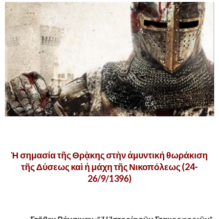
,
Ἡ σημασία τῆς Θρᾲκης στὴν ἀμυντική θωράκιση
τῆς Δύσεως καὶ ἡ μάχη τῆς Νικοπόλεως (24-
26/9/1396)
.