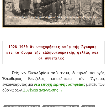
,
1928-1930 Οι υποχωρήσεις υπέρ τής Άγκυρας 
εις το όνομα τής ελληνοτουρκικής φιλίας και 
οι συνέπειες  
……….
Στὶς 26 Ὀκτωβρίου τοῦ 1930, ὁ
πρωθυπουργὸς
Ἐλευθέριος Βενιζέλος ἐπισκέπτεται τὴν Ἄγκυρα,
ἐγκαινιάζοντας μία
νέα ἐποχή εἰρήνης καὶ φιλίας
μεταξὺ τῶν
δύο χωρῶν.
Συνέχεια ανάγνωσης
1928-1930 ΟΙ ΥΠΟΧΩΡΗΣΕ
→