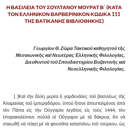
Η ΒΑΣΙΛΕΙΑ ΤΟΥ ΣΟΥΛΤΑΝΟΥ ΜΟΥΡΑΤ Β΄
(ΚΑΤΑ
ΤΟΝ ΕΛΛΗΝΙΚΟΝ ΒΑΡΒΕΡΙΝΙΚΟΝ ΚΩΔΙΚΑ 111
ΤΗΣ ΒΑΤΙΚΑΝΗΣ ΒΙΒΛΙΟΘΗΚΗΣ)
,
,
Γεωργίου Θ. Ζῶρα Τακτικοῦ καθηγητοῦ τῆς
Μεσαιωνικῆς καὶ Νεωτέρας Ἑλληνικῆς Φιλολογίας,
Διευθυντοῦ τοῦ Σπουδαστηρίου Βυζαντινῆς καὶ
Νεοελληνικῆς Φιλολογίας.
,
……….
[ ]Καὶ τὴν ἄλλη μερέα ὁ γαρδενάλες τοῦ βασιλέως τῆς
Ἀλαμανίας τοῦ ἰμπεραδόρου, ὁπού ἤτονε ἀπεσταλμένος ἀπό
τὸν Πάπα εἰς τὴν Οὑγγαρία λεγᾶτος εἰς τοὺς 1444, τὸν
ἐπαρακαλέσανε πολλὰ οἱ Οὕγγαροι μὲ τὰ δάκρυα, ὅτι νὰ
σηκωθῇ νὰ πάγῃ μὲ τὰ φουσᾶτα καταπάνω τοῦ τούρκου, ὡς