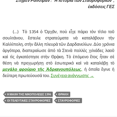
Στῆβεν Ράνσιμαν :” Ἡ Ἱστορία τῶν Σταυροφοριῶν”,
ἐκδόσεις ΓΕΣ
……….
(…) Τὸ 1354 ὁ Ὀρχᾶν, ποὺ εἶχε πάρει τὸν τίτλο τοῦ
σουλτάνου, ἔστειλε στρατεύματα νὰ καταλάβουν τὴν
Καλλίπολη, στὴν ἄλλη πλευρὰ τῶν Δαρδανελίων. Δύο χρόνια
ἀργότερα, διαπεραίωσε ἀπό τὰ Στενὰ πολλὲς χιλιάδες λαοῦ
καὶ τὶς ἐγκατέστησε στὴν Θρᾲκη. Τὸ ἐπόμενο ἔτος ἦταν σὲ
θέση νὰ προχωρήσῃ στὸ ἐσωτερικὸ καὶ νὰ καταλάβῃ τὸ
μεγάλο φρούριο τῆς Ἀδριανουπόλεως,
ἡ ὁποῖα ἔγινε ἡ
δεύτερη πρωτεύουσά του.
Συνέχεια ανάγνωσης
ΟΙ ΤΕΛΕΥΤΑΙ
→
Η ΜΑΧΗ ΤΗΣ ΝΙΚΟΠΟΛΕΩΣ 1396
ΘΡΑΚΗ
ΟΙ ΤΕΛΕΥΤΑΙΕΣ ΣΤΑΥΡΟΦΟΡΙΕΣ
ΣΤΑΥΡΟΦΟΡΙΕΣ