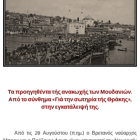
,
Τα προηγηθέντα τής ανακωχής των Μουδανιών.
Από το σύνθημα «Γιά την σωτηρία τής Θράκης»,
στην εγκατάλειψή της.
………
Από τις 28 Αυγούστου (π.ημ.) ο Βρετανός ναύαρχος