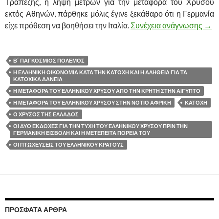
Τραπέζης, η λήψη μέτρων γιά την μεταφορά τού Χρυσού
εκτός Αθηνών, πάρθηκε μόλις έγινε ξεκάθαρο ότι η Γερμανία
είχε πρόθεση να βοηθήσει την Ιταλία.
Συνέχεια ανάγνωσης
ΟΙ 
→
Β΄ ΠΑΓΚΟΣΜΙΟΣ ΠΟΛΕΜΟΣ
Η ΕΛΛΗΝΙΚΗ ΟΙΚΟΝΟΜΙΑ ΚΑΤΑ ΤΗΝ ΚΑΤΟΧΗ ΚΑΙ Η ΑΛΗΘΕΙΑ ΓΙΑ ΤΑ
ΚΑΤΟΧΙΚΑ ΔΑΝΕΙΑ
Η ΜΕΤΑΦΟΡΑ ΤΟΥ ΕΛΛΗΝΙΚΟΥ ΧΡΥΣΟΥ ΑΠΟ ΤΗΝ ΚΡΗΤΗ ΣΤΗΝ ΑΙΓΥΠΤΟ
Η ΜΕΤΑΦΟΡΑ ΤΟΥ ΕΛΛΗΝΙΚΟΥ ΧΡΥΣΟΥ ΣΤΗΝ ΝΟΤΙΟ ΑΦΡΙΚΗ
ΚΑΤΟΧΗ
Ο ΧΡΥΣΟΣ ΤΗΣ ΕΛΛΑΔΟΣ
ΟΙ ΔΥΟ ΕΚΔΟΧΕΣ ΓΙΑ ΤΗΝ ΤΥΧΗ ΤΟΥ ΕΛΛΗΝΙΚΟΥ ΧΡΥΣΟΥ ΠΡΙΝ ΤΗΝ
ΓΕΡΜΑΝΙΚΗ ΕΙΣΒΟΛΗ ΚΑΙ Η ΜΕΤΕΠΕΙΤΑ ΠΟΡΕΙΑ ΤΟΥ
ΟΙ ΠΤΩΧΕΥΣΕΙΣ ΤΟΥ ΕΛΛΗΝΙΚΟΥ ΚΡΑΤΟΥΣ
ΠΡΌΣΦΑΤΑ ΆΡΘΡΑ