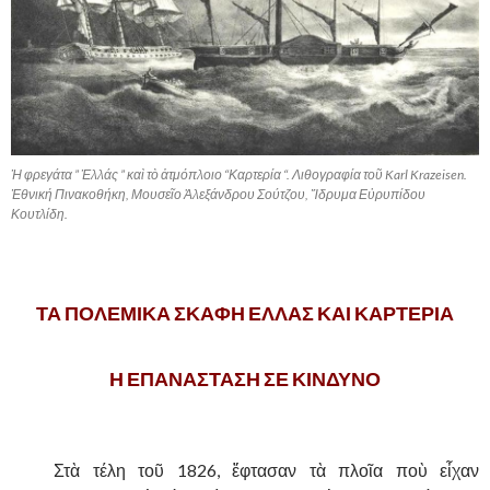
Ἡ φρεγάτα ” Ἑλλάς ” καὶ τὸ ἀτμόπλοιο “Καρτερία “. Λιθογραφία τοῦ Karl Krazeisen.
Ἐθνική Πινακοθήκη, Μουσεῖο Ἀλεξάνδρου Σούτζου, Ἴδρυμα Εὐρυπίδου
Κουτλίδη.
,
ΤΑ ΠΟΛΕΜΙΚΑ ΣΚΑΦΗ ΕΛΛΑΣ ΚΑΙ ΚΑΡΤΕΡΙΑ
Η ΕΠΑΝΑΣΤΑΣΗ ΣΕ ΚΙΝΔΥΝΟ
,
……….
Στὰ τέλη τοῦ 1826, ἔφτασαν τὰ πλοῖα ποὺ εἶχαν