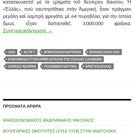
κατασκευαστεῖ μὲ τὰ χρήματα τοῦ δεύτερου δανείου. Ἡ
«Ἑλλάς», ποὺ ναυπηγήθηκε στὴν Ἀμερική, ἦταν πράγματι
μεγάλη καὶ λαμπρὴ φρεγάτα, μὲ 64 πυροβόλα, γιὰ τὴν ὁποία
ὅμως εἶχαν δαπανηθεῖ, 3.000.000 φράγκα.
Συνέχεια ανάγνωσης
ΤΑ ΠΟΛΕΜΙΚΑ ΣΚΑΦΗ ΕΛΛΑΣ ΚΑΙ ΚΑ
→
1821
ΑΣΤΙΓΞ
ΑΤΜΟΠΛΟΙΟ ΚΑΡΤΕΡΙΑ
ΕΠΑΝΑΣΤΑΣΗ 1821
Η ΝΑΥΜΑΧΙΑ ΣΤΟΝ ΟΡΜΟ ΑΓΚΑΛΗ ΤΗΣ ΣΚΑΛΑΣ ΣΑΛΩΝΩΝ
ΛΟΡΔΟΣ ΚΟΧΡΑΝ
ΠΟΛΕΜΙΚΟ ΝΑΥΤΙΚΟ
ΦΡΕΓΑΤΑ ΕΛΛΑΣ
ΠΡΌΣΦΑΤΑ ΆΡΘΡΑ
ΜΑΚΕΔΟΝΟΜΑΧΟΣ ΑΝΔΡΙΑΝΑΚΗΣ ΝΙΚΟΛΑΟΣ
ΒΟΥΛΓΑΡΙΚΕΣ ΩΜΟΤΗΤΕΣ (1916-1918) ΣΤΗΝ ΑΝΑΤΟΛΙΚΗ