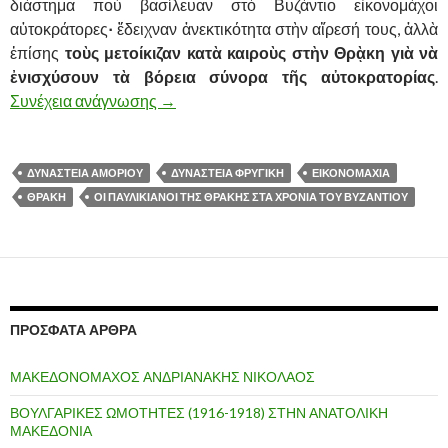
διάστημα ποὺ βασίλευαν στὸ Βυζάντιο εἰκονομάχοι
αὐτοκράτορες
·
ἔδειχναν ἀνεκτικότητα στὴν αἵρεσή τους, ἀλλὰ
ἐπίσης
τοὺς μετοίκιζαν κατὰ καιροὺς στὴν Θρᾲκη γιὰ νὰ
ἐνισχύσουν τὰ βόρεια σύνορα τῆς αὐτοκρατορίας
.
Συνέχεια ανάγνωσης
ΟΙ ΠΑΥΛΙΚΙΑΝΟΙ ΤΗΣ ΘΡΑΚΗΣ ΣΤΑ ΧΡ
→
ΔΥΝΑΣΤΕΙΑ ΑΜΟΡΙΟΥ
ΔΥΝΑΣΤΕΙΑ ΦΡΥΓΙΚΗ
ΕΙΚΟΝΟΜΑΧΙΑ
ΘΡΑΚΗ
ΟΙ ΠΑΥΛΙΚΙΑΝΟΙ ΤΗΣ ΘΡΑΚΗΣ ΣΤΑ ΧΡΟΝΙΑ ΤΟΥ ΒΥΖΑΝΤΙΟΥ
ΠΡΌΣΦΑΤΑ ΆΡΘΡΑ
ΜΑΚΕΔΟΝΟΜΑΧΟΣ ΑΝΔΡΙΑΝΑΚΗΣ ΝΙΚΟΛΑΟΣ
ΒΟΥΛΓΑΡΙΚΕΣ ΩΜΟΤΗΤΕΣ (1916-1918) ΣΤΗΝ ΑΝΑΤΟΛΙΚΗ
ΜΑΚΕΔΟΝΙΑ