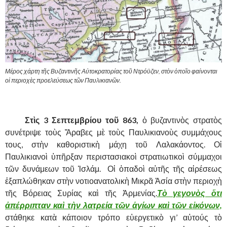
Μέρος χάρτη τῆς Βυζαντινῆς Αὐτοκρατορίας τοῦ Ντρόϋζεν, στὸν ὁποῖο φαίνονται
οἱ περιοχὲς προελεύσεως τῶν Παυλικιανῶν.
.
……….
Στὶς 3 Σεπτεμβρίου τοῦ 863,
ὁ βυζαντινὸς στρατὸς
συνέτριψε τοὺς Ἄραβες μὲ τοὺς Παυλικιανοὺς συμμάχους
τους, στὴν καθοριστικὴ μάχη τοῦ Λαλακάοντος. Οἱ
Παυλικιανοὶ ὑπῆρξαν περιστασιακοὶ στρατιωτικοὶ σύμμαχοι
τῶν δυνάμεων τοῦ Ἰσλάμ. Οἱ ὀπαδοὶ αὐτῆς τῆς αἱρέσεως
ἐξαπλώθηκαν στὴν νοτιοανατολικὴ Μικρᾶ Ἀσία στὴν περιοχὴ
τῆς Βόρειας Συρίας καὶ τῆς Ἀρμενίας.
Τὸ γεγονὸς ὅτι
ἀπέρριπταν καὶ τὴν λατρεία τῶν ἁγίων καὶ τῶν εἰκόνων,
στάθηκε κατὰ κάποιον τρόπο εὑεργετικὸ γι’ αὐτούς τὸ