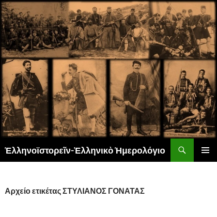
Αναζήτηση
Ἑλληνοϊστορεῖν-Ἑλληνικὸ Ἡμερολόγιο
ΜΕΤΆΒΑΣΗ
ΚΎΡΙΟ
ΣΕ
ΜΕΝΟΎ
ΠΕΡΙΕΧΌΜΕΝΟ
Αρχείο ετικέτας ΣΤΥΛΙΑΝΟΣ ΓΟΝΑΤΑΣ