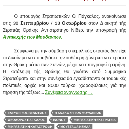
……….
Ο υπουργός Στρατιωτικών Θ. Πάγκαλος, ανακοίνωσε
στις
30 Σεπτεμβρίου / 13 Οκτωβρίου
στον Διοικητή τής
Στρατιάς Θράκης Αντιστράτηγο Νίδερ, την υπογραφή τής
Ανακωχής των Μουδανιών.
……….
Σύμφωνα με την σύμβαση ο κεμαλικός στρατός δεν είχε
το δικαίωμα να παραβιάσει την ουδέτερη ζώνη και να περάσει
στην Θράκη μέσω των Στενών, μέχρι να υπογραφεί η ειρήνη.
Η κατάληψη τής Θράκης θα γινόταν από Συμμαχικά
Στρατεύματα και στην συνέχεια θα εγκαθίσταντο οι τουρκικές
πολιτικές αρχές και 8000 τούρκοι χωροφύλακες γιά την
τήρηση τής τάξεως…
Συνέχεια ανάγνωσης
ΑΠΟ ΤΗΝ ΕΚΚΕΝΩ
→
ΕΛΕΥΘΕΡΙΟΣ ΒΕΝΙΖΕΛΟΣ
Η ΑΝΑΚΩΧΗ ΤΩΝ ΜΟΥΔΑΝΙΩΝ
ΘΕΟΔΩΡΟΣ ΠΑΓΚΑΛΟΣ
ΙΝΟΝΟΥ
ΜΙΚΡΑΣΙΑΤΙΚΗ ΕΚΣΤΡΑΤΕΙΑ
ΜΙΚΡΑΣΙΑΤΙΚΗ ΚΑΤΑΣΤΡΟΦΗ
ΜΟΥΣΤΑΦΑ ΚΕΜΑΛ