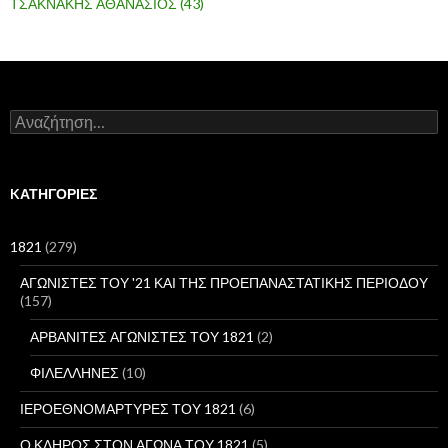
ΤΣΑΚΝΑΚΗΣ ΑΘΑΝΑΣΙΟΣ
(43)
Α
ν
α
ζ
ή
KΑΤΗΓΟΡΊΕΣ
τ
η
σ
1821
(279)
η
γ
ΑΓΩΝΙΣΤΕΣ ΤΟΥ '21 ΚΑΙ ΤΗΣ ΠΡΟΕΠΑΝΑΣΤΑΤΙΚΗΣ ΠΕΡΙΟΔΟΥ
ι
(157)
α
:
ΑΡΒΑΝΙΤΕΣ ΑΓΩΝΙΣΤΕΣ ΤΟΥ 1821
(2)
ΦΙΛΕΛΛΗΝΕΣ
(10)
ΙΕΡΟΕΘΝΟΜΑΡΤΥΡΕΣ ΤΟΥ 1821
(6)
Ο ΚΛΗΡΟΣ ΣΤΟΝ ΑΓΩΝΑ ΤΟΥ 1821
(5)