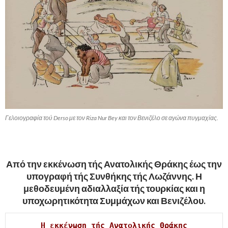
Γελοιογραφία τού Derso με τον Riza Nur Bey και τον Βενιζέλο σε αγώνα πυγμαχίας.
.
Από την εκκένωση τής Ανατολικής Θράκης έως την
υπογραφή τής Συνθήκης τής Λωζάννης. Η
μεθοδευμένη αδιαλλαξία τής τουρκίας και η
υποχωρητικότητα Συμμάχων και Βενιζέλου.
Η εκκένωση τής Ανατολικής Θράκης