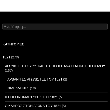
Α
ν
α
ζ
ή
KΑΤΗΓΟΡΊΕΣ
τ
η
σ
1821
(279)
η
γ
ΑΓΩΝΙΣΤΕΣ ΤΟΥ '21 ΚΑΙ ΤΗΣ ΠΡΟΕΠΑΝΑΣΤΑΤΙΚΗΣ ΠΕΡΙΟΔΟΥ
ι
(157)
α
:
ΑΡΒΑΝΙΤΕΣ ΑΓΩΝΙΣΤΕΣ ΤΟΥ 1821
(2)
ΦΙΛΕΛΛΗΝΕΣ
(10)
ΙΕΡΟΕΘΝΟΜΑΡΤΥΡΕΣ ΤΟΥ 1821
(6)
Ο ΚΛΗΡΟΣ ΣΤΟΝ ΑΓΩΝΑ ΤΟΥ 1821
(5)