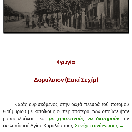
Φρυγία
Δορύλαιον (Εσκί Σεχίρ)
,
……….
Καζάς ευρισκόμενος στην δεξιά πλευρά τού ποταμού
Θρύμβριου με κατοίκους οι περισσότεροι των οποίων ήταν
μουσουλμάνοι… και
με χριστιανούς να διατηρούν
την
εκκλησία τού Αγίου Χαραλάμπους.
Συνέχεια ανάγνωσης
ΑΛΥΤ
→