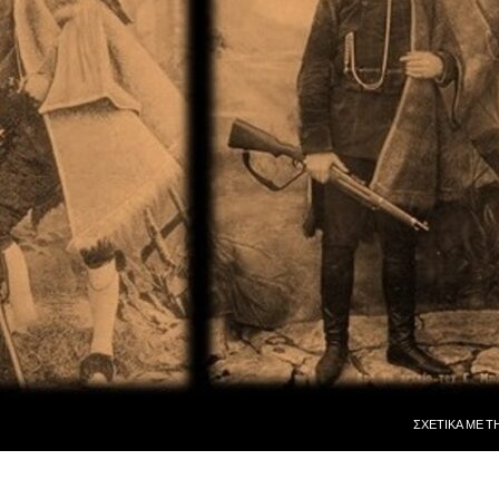
ΜΕΤΆΒΑΣΗ ΣΕ
ΣΧΕΤΙΚᾺ ΜῈ Τ