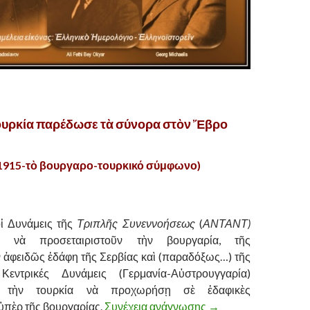
ουρκία παρέδωσε τὰ σύνορα στὸν Ἔβρο
/1915-τὸ βουργαρο-τουρκικό σύμφωνο)
ἱ Δυνάμεις τῆς
Τριπλῆς Συνεννοήσεως
(
ΑΝΤΑΝΤ)
ς νὰ προσεταιριστοῦν τὴν βουργαρία, τῆς
ἀφειδῶς ἐδάφη τῆς Σερβίας καὶ (παραδόξως…) τῆς
Κεντρικές Δυνάμεις (Γερμανία-Αὐστρουγγαρία)
 τὴν τουρκία νὰ προχωρήσῃ σὲ ἐδαφικὲς
πὲρ τῆς βουργαρίας.
Συνέχεια ανάγνωσης
ΟΤΑΝ Η ΤΟΥΡΚΙΑ 
→