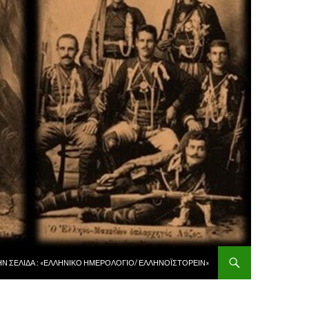
 ΠΕΡΙΕΧΌΜΕΝΟ
ῊΝ ΣΕΛΊΔΑ : «ἙΛΛΗΝΙΚῸ ἩΜΕΡΟΛΌΓΙΟ/ ἙΛΛΗΝΟΪΣΤΟΡΕΙ͂Ν»