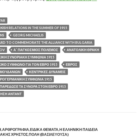
YAR
KISH RELATIONS IN THE SUMMER OF 1915
UNS
GEORG MICHAELIS
RD TO COMMEMORATE THE ALLIANCE WITH BULGARIA
VOV
Α΄ ΠΑΓΚΟΣΜΙΟΣ ΠΟΛΕΜΟΣ
ΑΝΑΤΟΛΙΚΗ ΘΡΑΚΗ
ΙΚΗ ΣΥΝΟΡΙΑΚΗ ΣΥΜΦΩΝΙΑ 1915
ΚΟ ΣΥΜΦΩΝΟ ΓΙΑ ΤΟΝ ΕΒΡΟ 1915
ΕΒΡΟΣ
 ΜΟΥΔΑΝΙΩΝ
ΚΕΝΤΡΙΚΕΣ ΔΥΝΑΜΕΙΣ
ΡΟΓΕΡΜΑΝΙΚΗ ΣΥΜΦΩΝΙΑ 1915
 ΠΑΡΕΔΩΣΕ ΤΑ ΣΥΝΟΡΑ ΣΤΟΝ ΕΒΡΟ 1915
ΟΗΣΗ ΑΝΤΑΝΤ
Η
,
ΑΡΘΡΟΓΡΑΦΙΑ
,
ΕΙΔΙΚΑ ΘΕΜΑΤΑ
,
Η ΕΛΛΗΝΙΚΗ ΠΑΙΔΕΙΑ
ΑΚΗΣ ΧΡΗΣΤΟΣ
,
ΠΟΛΗ (ΒΑΣΙΛΕΥΟΥΣΑ)