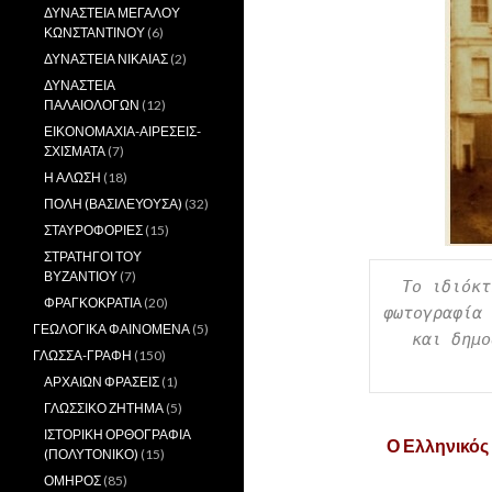
ΔΥΝΑΣΤΕΙΑ ΜΕΓΑΛΟΥ
ΚΩΝΣΤΑΝΤΙΝΟΥ
(6)
ΔΥΝΑΣΤΕΙΑ ΝΙΚΑΙΑΣ
(2)
ΔΥΝΑΣΤΕΙΑ
ΠΑΛΑΙΟΛΟΓΩΝ
(12)
ΕΙΚΟΝΟΜΑΧΙΑ-ΑΙΡΕΣΕΙΣ-
ΣΧΙΣΜΑΤΑ
(7)
Η ΑΛΩΣΗ
(18)
ΠΟΛΗ (ΒΑΣΙΛΕΥΟΥΣΑ)
(32)
ΣΤΑΥΡΟΦΟΡΙΕΣ
(15)
ΣΤΡΑΤΗΓΟΙ ΤΟΥ
ΒΥΖΑΝΤΙΟΥ
(7)
Το ιδιόκτ
ΦΡΑΓΚΟΚΡΑΤΙΑ
(20)
φωτογραφία 
ΓΕΩΛΟΓΙΚΑ ΦΑΙΝΟΜΕΝΑ
(5)
και δημο
ΓΛΩΣΣΑ-ΓΡΑΦΗ
(150)
ΑΡΧΑΙΩΝ ΦΡΑΣΕΙΣ
(1)
ΓΛΩΣΣΙΚΟ ΖΗΤΗΜΑ
(5)
ΙΣΤΟΡΙΚΗ ΟΡΘΟΓΡΑΦΙΑ
Ο Ελληνικός
(ΠΟΛΥΤΟΝΙΚΟ)
(15)
ΟΜΗΡΟΣ
(85)