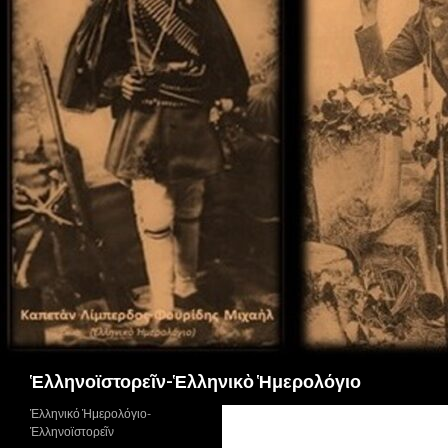
Αναζήτηση
Ἑλληνοϊστορεῖν-Ἑλληνικὸ Ἡμερολόγιο
Ἑλληνικό Ἡμερολόγιο-
Ἑλληνοϊστορεῖν