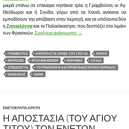
μικρά επάνω σε επίκαιρα νησάκια: τρία, η Γραμβούσα, οι Αγ.
Θεόδωροι και ή Σούδα, γύρω από τα Χανιά, ανίκανα να
εμποδίσουν την απόβαση στην περιοχή, και τα υπόλοιπα δύο
η
Σπιναλόγγα
και το Παλαιόκαστρο, που δεσπόζει στο λιμάνι
των Φρασκιών.
Συνέχεια ανάγνωσης
Η ΚΡΗΤΗ ΣΤΙΣ ΑΡΧΕΣ ΤΟ
→
ΓΡΑΜΒΟΥΣΑ
Η ΚΡΗΤΗ ΣΤΙΣ ΑΡΧΕΣ ΤΟΥ 17ΟΥ ΑΙ.
ΚΡΗΤΗ
ΜΟΡΟΖΙΝΙ
ΝΤΟΛΦΙΝ ΒΕΝΙΕΡ
ΡΕΘΥΜΝΟ
ΣΟΥΔΑ
ΣΠΙΝΑΛΟΓΓΑ
ΤΟΥΡΚΟΚΡΑΤΙΑ ΚΑΙ ΠΡΟΕΠΑΝΑΣΤΑΤΙΚΗ ΠΕΡΙΟΔΟΣ
ΧΑΝΔΑΚΑΣ
ΧΑΝΙΑ
ΕΝΕΤΟΚΡΑΤΙΑ
,
ΚΡΗΤΗ
Η ΑΠΟΣΤΑΣΙΑ (ΤΟΥ ΑΓΙΟΥ
ΤΙΤΟΥ) ΤΩΝ ΕΝΕΤΩΝ