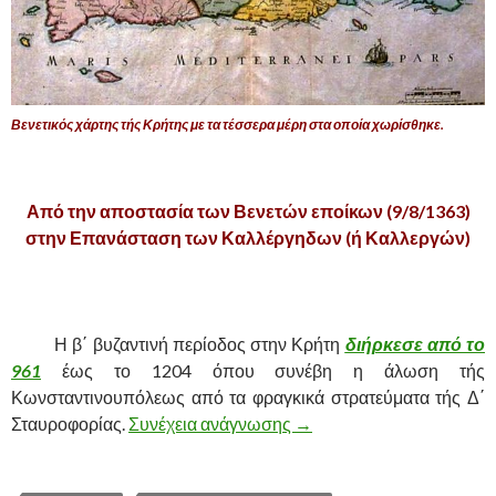
Βενετικός χάρτης τής Κρήτης με τα τέσσερα μέρη στα οποία χωρίσθηκε.
.
Από την αποστασία των Βενετών εποίκων (9/8/1363)
στην Επανάσταση των Καλλέργηδων (ή Καλλεργών)
.
……….
Η β΄ βυζαντινή περίοδος στην Κρήτη
διήρκεσε από το
961
έως το 1204 όπου συνέβη η άλωση τής
Κωνσταντινουπόλεως από τα φραγκικά στρατεύματα τής Δ΄
Σταυροφορίας.
Συνέχεια ανάγνωσης
Η ΑΠΟΣΤΑΣΙΑ (ΤΟΥ ΑΓ
→