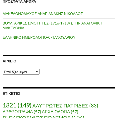
ΠΡΌΣΦΑΤΑ ΆΡΘΡΑ
ΜΑΚΕΔΟΝΟΜΑΧΟΣ ΑΝΔΡΙΑΝΑΚΗΣ ΝΙΚΟΛΑΟΣ
ΒΟΥΛΓΑΡΙΚΕΣ ΩΜΟΤΗΤΕΣ (1916-1918) ΣΤΗΝ ΑΝΑΤΟΛΙΚΗ
ΜΑΚΕΔΟΝΙΑ
ΕΛΛΗΝΙΚΟ ΗΜΕΡΟΛΟΓΙΟ-07 ΙΑΝΟΥΑΡΙΟΥ
ΑΡΧΕΊΟ
Α
ρ
χ
ε
ί
ΕΤΙΚΈΤΕΣ
ο
1821
(149)
ΑΛΥΤΡΩΤΕΣ ΠΑΤΡΙΔΕΣ
(83)
ΑΡΘΡΟΓΡΑΦΙΑ
(57)
ΑΡΧΑΙΟΛΟΓΙΑ
(57)
Β΄ ΠΑΓΚΟΣΜΙΟΣ ΠΟΛΕΜΟΣ
(104)