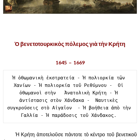
,
Ὁ βενετοτουρκικὸς πόλεμος γιὰ τὴν Κρήτη
1645 – 1669
Ἡ ὀθωμανικὴ ἐκστρατεία - Ἡ πολιορκία τῶν 
Χανίων - Ἡ πολιορκία τοῦ Ρεθύμνου -  Οἱ 
ὀθωμανοὶ στὴν   Ἀνατολικὴ Κρήτη - Ἡ 
ἀντίστασις στὸν Χάνδακα -  Ναυτικὲς 
συγκρούσεις στὸ Αἰγαῖον  - Ἡ βοήθεια ἀπὸ τὴν 
Γαλλία - Ἡ παράδοσις τοῦ Χάνδακος. 
……….
Ἡ Κρήτη ἀποτελοῦσε πάντοτε τὸ κέντρο τοῦ βενετικοῦ