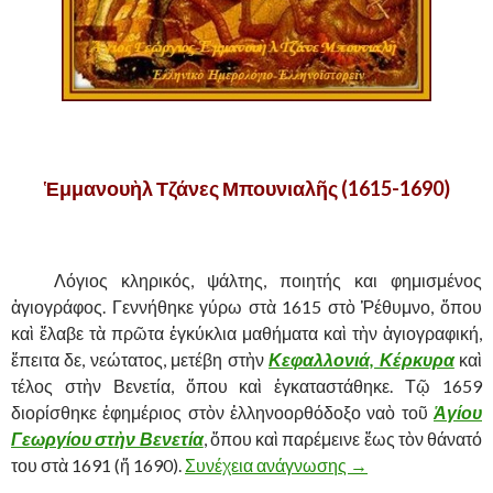
,
Ἑμμανουὴλ Τζάνες Μπουνιαλῆς (1615-1690)
.
……….
Λόγιος κληρικός, ψάλτης, ποιητής και φημισμένος
ἁγιογράφος. Γεννήθηκε γύρω στὰ 1615 στὸ Ῥέθυμνο, ὅπου
καὶ ἔλαβε τὰ πρῶτα ἐγκύκλια μαθήματα καὶ τὴν ἁγιογραφική,
ἔπειτα δε, νεώτατος, μετέβη στὴν
Κεφαλλονιά, Κέρκυρα
καὶ
τέλος στὴν Βενετία, ὅπου καὶ ἐγκαταστάθηκε. Τῷ 1659
διορίσθηκε ἐφημέριος στὸν ἑλληνοορθόδοξο ναὸ τοῦ
Ἁγίου
Γεωργίου στὴν Βενετία
, ὅπου καὶ παρέμεινε ἔως τὸν θάνατό
του στὰ 1691 (ἤ 1690).
Συνέχεια ανάγνωσης
ΕΜΜΑΝΟΥΗΛ ΤΖΑ
→