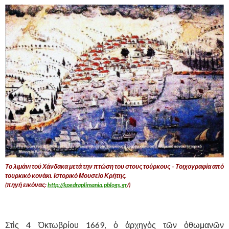
Το λιμάνι τού Χάνδακα μετά την πτώση του στους τούρκους – Τοιχογραφία από
τουρκικό κονάκι. Ιστορικό Μουσείο Κρήτης.
(πηγή εικόνας:
http://kpedraplimania.pblogs.gr
/)
Στὶς 4 Ὀκτωβρίου 1669, ὁ ἀρχηγὸς τῶν ὀθωμανῶν