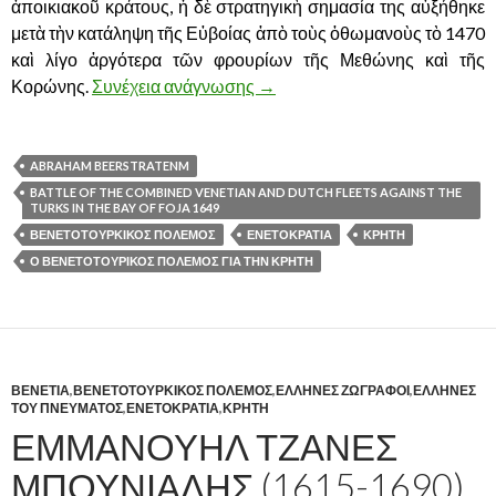
ἀποικιακοῦ κράτους, ἡ δὲ στρατηγικὴ σημασία της αὐξήθηκε
μετὰ τὴν κατάληψη τῆς Εὐβοίας ἀπὸ τοὺς ὀθωμανοὺς τὸ 1470
καὶ λίγο ἀργότερα τῶν φρουρίων τῆς Μεθώνης καὶ τῆς
Κορώνης.
Συνέχεια ανάγνωσης
Ο ΒΕΝΕΤΟΤΟΥΡΚΙΚΟΣ ΠΟΛΕΜ
→
ABRAHAM BEERSTRATENM
BATTLE OF THE COMBINED VENETIAN AND DUTCH FLEETS AGAINST THE
TURKS IN THE BAY OF FOJA 1649
ΒΕΝΕΤΟΤΟΥΡΚΙΚΟΣ ΠΟΛΕΜΟΣ
ΕΝΕΤΟΚΡΑΤΙΑ
ΚΡΗΤΗ
Ο ΒΕΝΕΤΟΤΟΥΡΙΚΟΣ ΠΟΛΕΜΟΣ ΓΙΑ ΤΗΝ ΚΡΗΤΗ
ΒΕΝΕΤΙΑ
,
ΒΕΝΕΤΟΤΟΥΡΚΙΚΟΣ ΠΟΛΕΜΟΣ
,
ΕΛΛΗΝΕΣ ΖΩΓΡΑΦΟΙ
,
ΕΛΛΗΝΕΣ
ΤΟΥ ΠΝΕΥΜΑΤΟΣ
,
ΕΝΕΤΟΚΡΑΤΙΑ
,
ΚΡΗΤΗ
ΕΜΜΑΝΟΥΗΛ ΤΖΑΝΕΣ
ΜΠΟΥΝΙΑΛΗΣ (1615-1690)