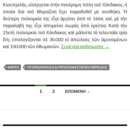
Κιουπριλής, εἰσέρχεται στὴν πανέρημη πόλη τοῦ Χάνδακος, ἡ
ὁποία διὰ τοῦ Μοροζίνη ἔχει παραδοθεῖ μὲ συνθήκη. Ἡ
δεύτερη πολιορκία της εἶχε ἀρχίσει ἀπὸ τὸ 1666, καί, μὲ τὴν
παραλαβὴ της εἶχε ἀπομείνει σωρὸς ἀπὸ ἐρείπια. Κατὰ τὴν
25ετή πολιορκία τοῦ Χάνδακος καὶ μάλιστα τὰ τελευταῖα τρία
ἔτη, ὑπολογίζονται σὲ 30.000 οἱ ἀπώλειες τῶν ἀμυνομένων
καὶ 100.000 τῶν ὀθωμανῶν.
Συνέχεια ανάγνωσης
Η ΕΚΣΤΡΑΤ
→
ΚΡΗΤΗ
ΤΟΥΡΚΟΚΡΑΤΙΑ ΚΑΙ ΠΡΟΕΠΑΝΑΣΤΑΤΙΚΗ ΠΕΡΙΟΔΟΣ
1
2
ΕΠΌΜΕΝΗ →
Πλοήγηση
άρθρων