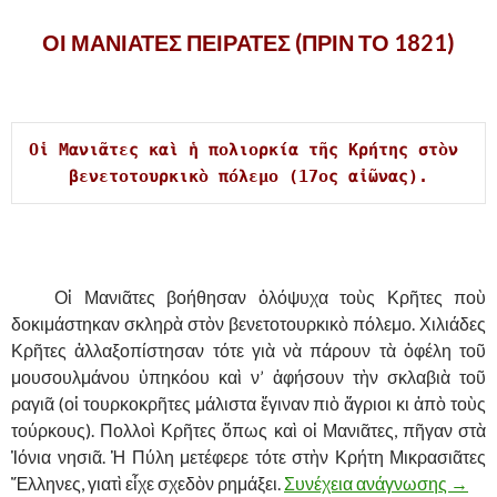
ΟΙ ΜΑΝΙΑΤΕΣ ΠΕΙΡΑΤΕΣ (ΠΡΙΝ ΤΟ 1821)
.
Οἱ Μανιᾶτες καὶ ἡ πολιορκία τῆς Κρήτης στὸν 
βενετοτουρκικὸ πόλεμο (17ος αἰῶνας).
.
……….
Οἱ Μανιᾶτες βοήθησαν ὁλόψυχα τοὺς Κρῆτες ποὺ
δοκιμάστηκαν σκληρὰ στὸν βενετοτουρκικὸ πόλεμο. Χιλιάδες
Κρῆτες ἀλλαξοπίστησαν τότε γιὰ νὰ πάρουν τὰ ὀφέλη τοῦ
μουσουλμάνου ὑπηκόου καὶ ν’ ἀφήσουν τὴν σκλαβιὰ τοῦ
ραγιᾶ (οἱ τουρκοκρῆτες μάλιστα ἔγιναν πιὸ ἄγριοι κι ἀπὸ τοὺς
τούρκους). Πολλοὶ Κρῆτες ὅπως καὶ οἱ Μανιᾶτες, πῆγαν στὰ
Ἰόνια νησιᾶ. Ἡ Πύλη μετέφερε τότε στὴν Κρήτη Μικρασιᾶτες
Ἕλληνες, γιατὶ εἶχε σχεδὸν ρημάξει.
Συνέχεια ανάγνωσης
ΟΙ Μ
→