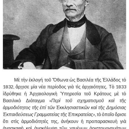
……….
Μὲ τὴν ἐκλογή τοῦ Ὄθωνα ὡς Βασιλέα τῆς Ἑλλάδος τὸ
1832, ἄρχισε μία νέα περίοδος γιὰ τὶς ἀρχαιότητες. Τὸ 1833
ἱδρύθηκε ἡ Ἀρχαιολογικὴ Ὑπηρεσία τοῦ Κράτους μὲ τὸ
Βασιλικὸ Διάταγμα «
Περὶ τοῦ σχηματισμοῦ καὶ τῆς
ἀρμοδιότητος τῆς ἐπί τῶν Ἐκκλησιαστικῶν καὶ τῆς Δημόσιας
Ἐκπαιδεύσεως Γραμματείας τῆς Ἐπικρατείας»
, τὸ ὁποῖο ὅρισε
ὅτι στὶς ἀρμοδιότητές της, ἀνήκουν ἡ προπαρασκευὴ γιὰ
ἀνασκαφὴ καὶ ἀνακάλυψη τῶν χαμένων ἀριστουργημάτων