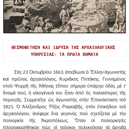
ΘΕΣΜΟΘΕΤΗΣΗ ΚΑΙ ΙΔΡΥΣΗ ΤΗΣ ΑΡΧΑΙΟΛΟΓΙΚΗΣ 
ΥΠΗΡΕΣΙΑΣ- ΤΑ ΠΡΩΤΑ ΒΗΜΑΤΑ
……….
Στὶς
23 Ὀκτωβρίου 1863,
ἀπεβίωσε ὁ Ἕλλην ἀγωνιστὴς
καὶ πρῶτος ἀρχαιολόγος, Κυριᾶκος Πιττάκης.
Γεννημένος
στοῦ Ψυρρῆ τῆς Ἀθήνας (ὅπου σήμερα ὑπάρχει ὁδὸς μὲ τ’
ὄνομά του), ἡ οἰκογένειά του ἦταν ἀπό τὶς παλαιότερες τῆς
περιοχῆς. Συμμετεῖχε ὡς ἀγωνιστὴς στὴν Ἐπανάσταση τοῦ
1821. Ὁ Ἀλέξανδρος Ῥίζος Ραγκαβῆς, στὸν ἐπικήδειο τοῦ
ἀρχαιολόγου, ἀνέφερε ἕνα γεγονὸς ποὺ σχετίζεται μὲ τὴν
πολιορκία τῆς Ἀκροπόλεως. Ὅταν οἱ πολιορκητὲς
πληροφορήθηκαν πὼς οἱ τοῦρκοι πελεκοῦσαν τὰ ἀρχαῖα