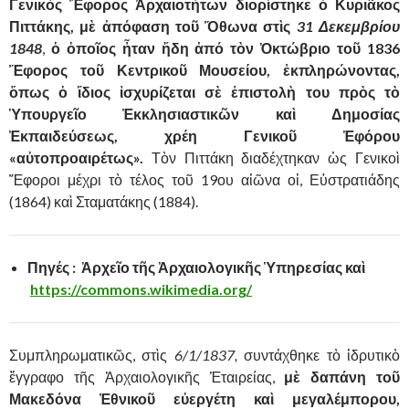
Γενικὸς Ἔφορος Ἀρχαιοτήτων διορίστηκε ὁ Κυριᾶκος
Πιττάκης, μὲ ἀπόφαση τοῦ Ὄθωνα στὶς
31 Δεκεμβρίου
1848
,
ὁ ὁποῖος ἦταν ἤδη ἀπό τὸν Ὀκτώβριο τοῦ 1836
Ἔφορος τοῦ Κεντρικοῦ Μουσείου, ἐκπληρώνοντας,
ὅπως ὁ ἴδιος ἰσχυρίζεται σὲ ἐπιστολὴ του πρὸς τὸ
Ὑπουργεῖο Ἐκκλησιαστικῶν καὶ Δημοσίας
Ἐκπαιδεύσεως, χρέη Γενικοῦ Ἐφόρου
«αὐτοπροαιρέτως».
Τὸν Πιττάκη διαδέχτηκαν ὡς Γενικοὶ
Ἔφοροι μέχρι τὸ τέλος τοῦ 19ου αἰῶνα οἱ, Εὐστρατιάδης
(1864) καὶ Σταματάκης (1884).
Πηγές : Ἀρχεῖο τῆς Ἀρχαιολογικῆς Ὑπηρεσίας καὶ
https://commons.wikimedia.org/
Συμπληρωματικῶς, στὶς
6/1/1837,
συντάχθηκε τὸ ἱδρυτικὸ
ἔγγραφο τῆς Ἀρχαιολογικῆς Ἑταιρείας,
μὲ δαπάνη τοῦ
Μακεδόνα Ἐθνικοῦ εὐεργέτη καὶ μεγαλέμπορου,