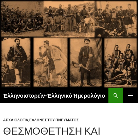
Αναζήτηση
Ἑλληνοϊστορεῖν-Ἑλληνικὸ Ἡμερολόγιο
ΜΕΤΆΒΑΣΗ
ΚΎΡΙΟ
ΣΕ
ΜΕΝΟΎ
ΠΕΡΙΕΧΌΜΕΝΟ
ΑΡΧΑΙΟΛΟΓΙΑ
,
ΕΛΛΗΝΕΣ ΤΟΥ ΠΝΕΥΜΑΤΟΣ
ΘΕΣΜΟΘΕΤΗΣΗ ΚΑΙ