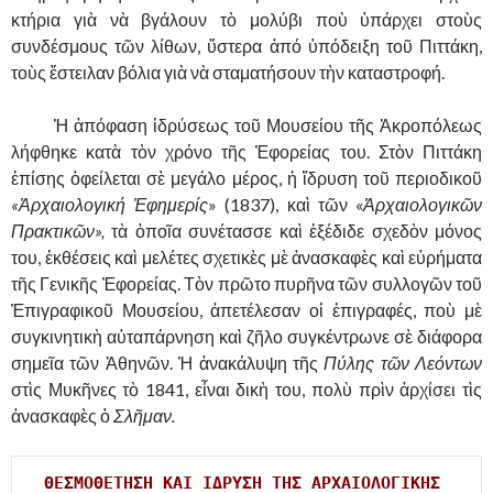
κτήρια γιὰ νὰ βγάλουν τὸ μολύβι ποὺ ὑπάρχει στοὺς
συνδέσμους τῶν λίθων, ὕστερα ἀπό ὑπόδειξη τοῦ Πιττάκη,
τοὺς ἔστειλαν βόλια γιὰ νὰ σταματήσουν τὴν καταστροφή.
……….
Ἡ ἀπόφαση ἱδρύσεως τοῦ Μουσείου τῆς Ἀκροπόλεως
λήφθηκε κατὰ τὸν χρόνο τῆς Ἐφορείας του. Στὸν Πιττάκη
ἐπίσης ὁφείλεται σὲ μεγάλο μέρος, ἡ ἵδρυση τοῦ περιοδικοῦ
«Ἀρχαιολογική Ἐφημερίς
» (1837), καὶ τῶν «
Ἀρχαιολογικῶν
Πρακτικῶν»,
τὰ ὁποῖα συνέτασσε καὶ ἐξέδιδε σχεδὸν μόνος
του, ἐκθέσεις καὶ μελέτες σχετικὲς μὲ ἀνασκαφὲς καὶ εὐρήματα
τῆς Γενικῆς Ἐφορείας. Τὸν πρῶτο πυρῆνα τῶν συλλογῶν τοῦ
Ἐπιγραφικοῦ Μουσείου, ἀπετέλεσαν οἱ ἐπιγραφές, ποὺ μὲ
συγκινητικὴ αὐταπάρνηση καὶ ζῆλο συγκέντρωνε σὲ διάφορα
σημεῖα τῶν Ἀθηνῶν. Ἡ ἀνακάλυψη τῆς
Πύλης τῶν Λεόντων
στὶς Μυκῆνες τὸ 1841, εἶναι δικὴ του, πολὺ πρὶν ἀρχίσει τὶς
ἀνασκαφὲς ὁ
Σλῆμαν.
ΘΕΣΜΟΘΕΤΗΣΗ ΚΑΙ ΙΔΡΥΣΗ ΤΗΣ ΑΡΧΑΙΟΛΟΓΙΚΗΣ 