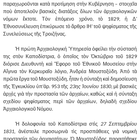
παραχωροῦνται κατὰ προτίμηση στὴν Κυβέρνηση – στοιχεῖα
ποὺ ἀποτελοῦν βασικὲς διατάξεις ὅλων τῶν ἀρχαιολογικῶν
νόμων ἔκτοτε. Τὸν ἐπόμενο χρόνο, τὸ 1829, ἡ Δ’
Ἐθνοσυνέλευση ἐπικύρωσε τὸ ἄρθρο ΙΗ’ τοῦ ψηφίσματος τῆς
Συνελεύσεως τῆς Τροιζήνας.
……….
Ἡ πρώτη Ἀρχαιολογική Ὑπηρεσία ὁφείλει τὴν σύστασή
της στὸν Καποδίστρια, ὁ ὁποῖος τὸν Ὀκτώβριο τοῦ 1829
διόρισε Διευθυντὴ καὶ Ἔφορο τοῦ Ἐθνικοῦ Μουσείου στὴν
Αἴγινα τὸν Κερκυραῖο λόγιο, Ἀνδρέα Μουστοξύδη. Ἀπό τὰ
πρῶτα ἔργα τοῦ Μουστοξύδη, ἦταν ἡ σύνταξη καὶ δημοσίευση
τῆς Ἐγκυκλίου ὑπ’ἀρ. 953 τῆς
23ης Ἰουνίου 1830
, μὲ βασικὲς
ἀρχὲς γιὰ τὴν προστασία τῶν ἀρχαίων, καθὼς καὶ ἡ σύνταξη
σχεδίου ψηφίσματος περὶ τῶν ἀρχαίων, δηλαδὴ σχεδίου
Ἀρχαιολογικοῦ Νόμου.
……….
Ἡ δολοφονία τοῦ Καποδίστρια στὶς
27 Σεπτεμβρίου
1831,
ἀνέστειλε προσωρινὰ τὶς προσπάθειες γιὰ νομικὴ
προστασία τῶν ἀρχαιοτήτων. Ὁ Μουστοξύδης παραιτήθηκε