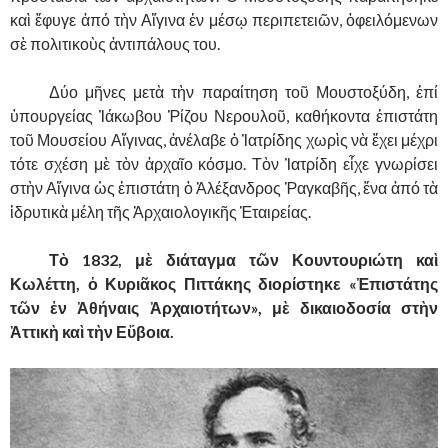
καὶ ἔφυγε ἀπό τὴν Αἴγινα ἐν μέσῳ περιπετειῶν, ὁφειλόμενων
σὲ πολιτικοὺς ἀντιπάλους του.
……….
Δύο μῆνες μετὰ τὴν παραίτηση τοῦ Μουστοξύδη, ἐπί
ὑπουργείας Ἰάκωβου Ῥίζου Νερουλοῦ, καθήκοντα ἐπιστάτη
τοῦ Μουσείου Αἴγινας, ἀνέλαβε ὁ Ἰατρίδης χωρὶς νὰ ἔχει μέχρι
τότε σχέση μὲ τὸν ἀρχαῖο κόσμο. Τὸν Ἰατρίδη εἶχε γνωρίσει
στὴν Αἴγινα ὡς ἐπιστάτη ὁ Ἀλέξανδρος Ῥαγκαβῆς, ἕνα ἀπό τὰ
ἱδρυτικὰ μέλη τῆς Ἀρχαιολογικῆς Ἑταιρείας.
……….
Τὸ 1832, μὲ διάταγμα τῶν Κουντουριώτη καὶ
Κωλέττη, ὁ Κυριᾶκος Πιττάκης διορίστηκε «Ἐπιστάτης
τῶν ἐν Ἀθήναις Ἀρχαιοτήτων», μὲ δικαιοδοσία στὴν
Ἀττικὴ καὶ τὴν Εὔβοια.