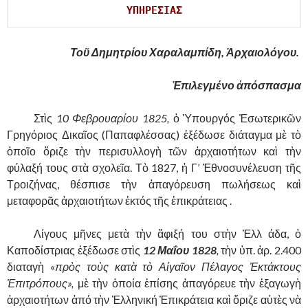
ΥΠΗΡΕΣΙΑΣ
Τοῦ Δημητρίου Χαραλαμπίδη, Ἀρχαιολόγου.
.
Ἐπιλεγμένο ἀπόσπασμα
……….
Στὶς
10 Φεβρουαρίου 1825,
ὁ Ὑπουργός Ἐσωτερικῶν
Γρηγόριος Δικαῖος (Παπαφλέσσας) ἐξέδωσε διάταγμα μὲ τὸ
ὁποῖο ὅριζε τὴν περισυλλογὴ τῶν ἀρχαιοτήτων καὶ τὴν
φύλαξή τους στὰ σχολεῖα. Τὸ 1827, ἡ Γ’ Ἐθνοσυνέλευση τῆς
Τροιζήνας, θέσπισε τὴν ἀπαγόρευση πωλήσεως καὶ
μεταφορᾶς ἀρχαιοτήτων ἐκτός τῆς ἐπικράτειας .
……….
Λίγους μῆνες μετὰ τὴν ἄφιξή του στὴν Ἑλλ άδα, ὁ
Καποδίστριας ἐξέδωσε στὶς
12 Μαΐου 1828
,
τὴν ὑπ. ἀρ. 2.400
διαταγὴ «
πρὸς τοὺς κατὰ τὸ Αἰγαῖον Πέλαγος Ἐκτάκτους
Ἐπιτρόπους»,
μὲ τὴν ὁποία ἐπίσης ἀπαγόρευε τὴν ἐξαγωγὴ
ἀρχαιοτήτων ἀπό τὴν Ἑλληνική Ἐπικράτεια καὶ ὅριζε αὐτὲς νὰ