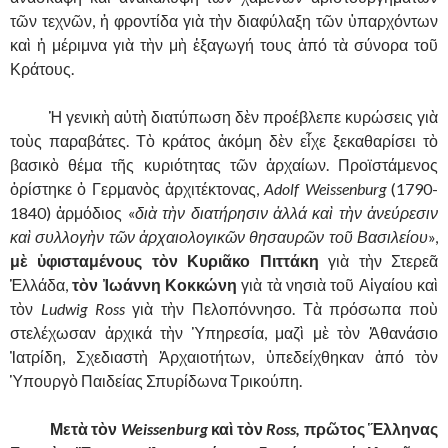
τῶν τεχνῶν, ἡ φροντίδα γιὰ τὴν διαφύλαξη τῶν ὑπαρχόντων
καὶ ἡ μέριμνα γιὰ τὴν μὴ ἐξαγωγή τους ἀπό τὰ σύνορα τοῦ
Κράτους.
……….
Ἡ γενικὴ αὐτὴ διατύπωση δὲν προέβλεπε κυρώσεις γιὰ
τοὺς παραβάτες. Τὸ κράτος ἀκόμη δὲν εἶχε ξεκαθαρίσει τὸ
βασικὸ θέμα τῆς κυριότητας τῶν ἀρχαίων. Προϊστάμενος
ὁρίστηκε ὁ Γερμανὸς ἀρχιτέκτονας,
Adolf Weissenburg
(1790-
1840) ἁρμόδιος «
διὰ τὴν διατήρησιν ἀλλά καὶ τὴν ἀνεύρεσιν
καὶ συλλογὴν τῶν ἀρχαιολογικῶν θησαυρῶν τοῦ Βασιλείου
»,
μὲ ὑφισταμένους τὸν Κυριᾶκο Πιττάκη
γιὰ τὴν Στερεᾶ
Ἑλλάδα,
τὸν Ἰωάννη Κοκκώνη
γιὰ τὰ νησιὰ τοῦ Αἰγαίου καὶ
τὸν
Ludwig Ross
γιὰ τὴν Πελοπόννησο. Τὰ πρόσωπα ποὺ
στελέχωσαν ἀρχικά τὴν Ὑπηρεσία, μαζὶ μὲ τὸν Ἀθανάσιο
Ἰατρίδη, Σχεδιαστὴ Ἀρχαιοτήτων, ὑπεδείχθηκαν ἀπό τὸν
Ὑπουργὸ Παιδείας Σπυρίδωνα Τρικούπη.
……….
Μετὰ τὸν
Weissenburg
καὶ τὸν
Ross,
πρῶτος Ἕλληνας