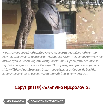
Ἡ ὀρειχάλκινη μορφὴ τοῦ βαρώνου Κωνσταντίνου Βέλλιου, ἔργο τοῦ γλύπτου
Κωνσταντίνου Ἀργύρη, βρίσκεται στὸ Πνευματικὸ Κέντρο τοῦ Δήμου Ἀθηναίων, καὶ
ἀτενίζει τὴν ὁδὸ Ἀκαδημίας. Ἀποκαλύφθηκε τῷ 2012. Προσέξτε τὴν αἰσθητικὴ τοῦ
περιβάλλοντος στὸ ὁποῖο τοποθετήθηκε. Ὠς μέτρο τῆς ἐκτιμήσεως ποὺ χαίρουν
πλέον οἱ Ἐθνικοὶ μας Εὐεργέτες, ἄν καὶ προσφάτως, μὲ ἀπόφαση τῆς βουλῆς,
καταργήθηκε ὁ ὄρος «Ἐθνικὸς» ἀντικατασταθῆς ἀπὸ τὸ «κοινοφελής»…
Copyright (©) «Ἑλληνικὸ Ἡμερολόγιο»
ΑΡΧΑΙΟΛΟΓΙΑ
ΒΕΛΛΙΟΣ ΚΩΝΣΤΑΝΤΙΝΟΣ