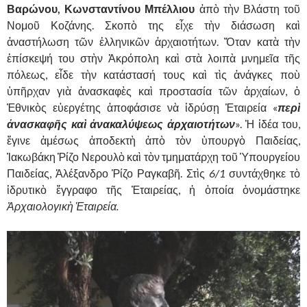
Βαρώνου, Κωνσταντίνου Μπέλλιου
ἀπὸ τὴν Βλάστη τοῦ
Νομοῦ Κοζάνης. Σκοπὸ της εἶχε τὴν διάσωση καὶ
ἀναστήλωση τῶν ἑλληνικῶν ἀρχαιοτήτων. Ὅταν κατὰ τὴν
ἐπίσκεψή του στὴν Ἀκρόπολη καὶ στὰ λοιπὰ μνημεῖα τῆς
πόλεως, εἶδε τὴν κατάστασή τους καὶ τὶς ἀνάγκες ποὺ
ὑπῆρχαν γιὰ ἀνασκαφὲς καὶ προστασία τῶν ἀρχαίων, ὁ
Ἐθνικὸς εὐεργέτης ἀποφάσισε νὰ ἱδρύσῃ Ἑταιρεία «
περὶ
ἀνασκαφῆς καὶ ἀνακαλύψεως ἀρχαιοτήτων
». Ἡ ἰδέα του,
ἔγινε ἀμέσως ἀποδεκτὴ ἀπὸ τὸν ὑπουργὸ Παιδείας,
Ἰακωβάκη Ῥίζο Νερουλὸ καὶ τὸν τμηματάρχη τοῦ Ὑπουργείου
Παιδείας, Ἀλέξανδρο Ῥίζο Ραγκαβῆ. Στὶς
6/1
συντάχθηκε τὸ
ἱδρυτικὸ ἔγγραφο τῆς Ἑταιρείας, ἡ ὁποία ὀνομάστηκε
Ἀρχαιολογικὴ Ἑταιρεία.