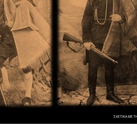
ΜΕΤΆΒΑΣΗ ΣΕ
ΣΧΕΤΙΚᾺ ΜῈ Τ