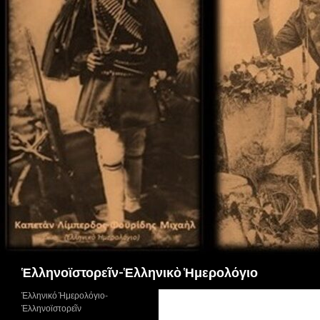
Αναζήτηση
Ἑλληνοϊστορεῖν-Ἑλληνικὸ Ἡμερολόγιο
Ἑλληνικό Ἡμερολόγιο-
Ἑλληνοϊστορεῖν