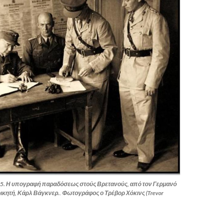
45. Η υπογραφή παραδόσεως στούς Βρετανούς, από τον Γερμανό
οικητή, Κάρλ Βάγκνερ.
.
Φωτογράφος ο Τρέβορ Χόκινς (Trevor
,