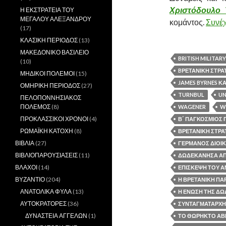
Χριστόδουλο Τ
Η ΕΚΣΤΡΑΤΕΙΑ ΤΟΥ
ΜΕΓΑΛΟΥ ΑΛΕΞΑΝΔΡΟΥ
κομάντος.
Συνέ
(17)
ΚΛΑΣΙΚΗ ΠΕΡΙΟΔΟΣ
(13)
ΜΑΚΕΔΟΝΙΚΟ ΒΑΣΙΛΕΙΟ
BRITISH MILITAR
(10)
BΡΕΤΑΝΙΚΉ ΣΤΡΑ
ΜΗΔΙΚΟΙ ΠΟΛΕΜΟΙ
(15)
JAMES BYRNES Κ
ΟΜΗΡΙΚΗ ΠΕΡΙΟΔΟΣ
(27)
TURNBUL
UN
ΠΕΛΟΠΟΝΝΗΣΙΑΚΟΣ
ΠΟΛΕΜΟΣ
(8)
WAGENER
W
ΠΡΟΚΛΑΣΣΙΚΟΙ ΧΡΟΝΟΙ
(4)
Β΄ ΠΑΓΚΟΣΜΙΟΣ
ΡΩΜΑΪΚΗ ΚΑΤΟΧΗ
(8)
ΒΡΕΤΑΝΙΚΉ ΣΤΡΑ
ΒΙΒΛΙΑ
(27)
ΓΕΡΜΑΝΌΣ ΔΙΟΙΚ
ΒΙΒΛΙΟΠΑΡΟΥΣΙΑΣΕΙΣ
(11)
ΔΩΔΕΚΑΝΗΣΑ ΑΠΟ
ΒΛΑΧΟΙ
(14)
ΕΠΊΣΚΕΨΗ ΤΟΎ Α
ΒΥΖΑΝΤΙΟ
(204)
Η ΒΡΕΤΑΝΙΚΗ ΠΑ
ΑΝΑΤΟΛΙΚΑ ΦΥΛΑ
(13)
Η ΕΝΩΣΗ ΤΗΣ Δ
ΑΥΤΟΚΡΑΤΟΡΕΣ
(36)
ΣΥΝΤΑΓΜΑΤΆΡΧΗ
ΔΥΝΑΣΤΕΙΑ ΑΓΓΕΛΩΝ
(1)
ΤΟ ΘΩΡΗΚΤΟ ΑΒ