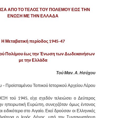
Α ΑΠΟ ΤΟ ΤΕΛΟΣ ΤΟΥ ΠΟΛΕΜΟΥ ΕΩΣ ΤΗΝ
ΕΝΩΣΗ ΜΕ ΤΗΝ ΕΛΛΑΔΑ
Η Μεταβατική περίοδος 1945-47
 τού Πολέμου έως την Ένωση των Δωδεκανήσων
με την Ελλάδα
Τού Μαν. Α. Ησύχου
 – Προϊσταμένου Τοπικού Ιστορικού Αρχείου Λέρου
ΞΗ τού 1945, είχε σχεδόν τελειώσει ο Δεύτερος
ην ηπειρωτική Ευρώπη, συνεχιζόταν όμως έντονος
ι ειδικότερα στο Αιγαίο. Εκεί δρούσαν οι Ελληνικές
ιδιαίτερα ο Ιερός Λόχος, υπό τον Συνταγματάρχη