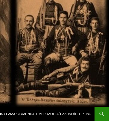
 ΠΕΡΙΕΧΌΜΕΝΟ
ῊΝ ΣΕΛΊΔΑ : «ἙΛΛΗΝΙΚῸ ἩΜΕΡΟΛΌΓΙΟ/ ἙΛΛΗΝΟΪΣΤΟΡΕΙ͂Ν»