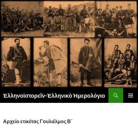
Αναζήτηση
Ἑλληνοϊστορεῖν-Ἑλληνικὸ Ἡμερολόγιο
ΜΕΤΆΒΑΣΗ
ΚΎΡΙΟ
ΣΕ
ΜΕΝΟΎ
ΠΕΡΙΕΧΌΜΕΝΟ
Αρχείο ετικέτας Γουλιέλμος Β΄