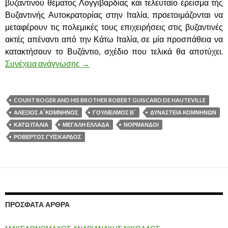
βυζαντινού θέματος Λογγιβαρδίας και τελευταίο έρεισμα τής
Βυζαντινής Αυτοκρατορίας στην Ιταλία, προετοιμάζονται να
μεταφέρουν τις πολεμικές τους επιχειρήσεις στις βυζαντινές
ακτές απέναντι από την Κάτω Ιταλία, σε μία προσπάθεια να
κατακτήσουν το Βυζάντιο, σχέδιο που τελικά θα αποτύχει.
Συνέχεια ανάγνωσης
ΕΠΙΔΡΟΜΕΙΣ ΚΑΤΑ ΤΟΥ ΒΥΖΑΝΤΙΟΥ
→
COUNT ROGER AND HIS BROTHER ROBERT GUISCARD DE HAUTEVILLE
ΑΛΕΞΙΟΣ Α΄ΚΟΜΝΗΝΟΣ
ΓΟΥΛΙΈΛΜΟΣ Β΄
ΔΥΝΑΣΤΕΙΑ ΚΟΜΝΗΝΩΝ
ΚΑΤΩ ΙΤΑΛΙΑ
ΜΕΓΑΛΗ ΕΛΛΑΔΑ
ΝΟΡΜΑΝΔΟΙ
ΡΟΒΈΡΤΟΣ ΓΥΪΣΚΆΡΔΟΣ
ΠΡΌΣΦΑΤΑ ΆΡΘΡΑ