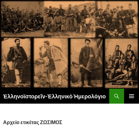
Αναζήτηση
Ἑλληνοϊστορεῖν-Ἑλληνικὸ Ἡμερολόγιο
ΜΕΤΆΒΑΣΗ
ΚΎΡΙΟ
ΣΕ
ΜΕΝΟΎ
ΠΕΡΙΕΧΌΜΕΝΟ
Αρχείο ετικέτας ΖΩΣΙΜΟΣ