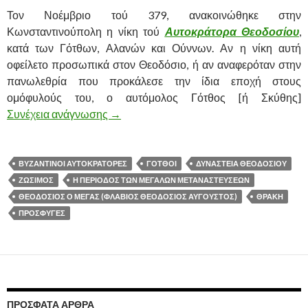
Τον Νοέμβριο τού 379, ανακοινώθηκε στην
Κωνσταντινούπολη η νίκη τού
Αυτοκράτορα Θεοδοσίου
,
κατά των Γότθων, Αλανών και Ούννων. Αν η νίκη αυτή
οφείλετο προσωπικά στον Θεοδόσιο, ή αν αναφερόταν στην
πανωλεθρία που προκάλεσε την ίδια εποχή στους
ομόφυλούς του, ο αυτόμολος Γότθος [ή Σκύθης]
Συνέχεια ανάγνωσης
ΟΙ ΓΟΤΘΟΙ ΣΤΗΝ ΘΡΑΚΗ ΚΑΙ ΟΙ ΣΤΡ
→
ΒΥΖΑΝΤΙΝΟΙ ΑΥΤΟΚΡΑΤΟΡΕΣ
ΓΟΤΘΟΙ
ΔΥΝΑΣΤΕΙΑ ΘΕΟΔΟΣΙΟΥ
ΖΩΣΙΜΟΣ
Η ΠΕΡΙΟΔΟΣ ΤΩΝ ΜΕΓΑΛΩΝ ΜΕΤΑΝΑΣΤΕΥΣΕΩΝ
ΘΕΟΔΟΣΙΟΣ Ο ΜΕΓΑΣ (ΦΛΑΒΙΟΣ ΘΕΟΔΟΣΙΟΣ ΑΥΓΟΥΣΤΟΣ)
ΘΡΑΚΗ
ΠΡΟΣΦΥΓΕΣ
ΠΡΌΣΦΑΤΑ ΆΡΘΡΑ