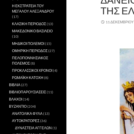
Η ΕΚΣΤΡΑΤΕΙΑ ΤΟΥ
ΤΗΣ Ε
ΜΕΓΑΛΟΥ ΑΛΕΞΑΝΔΡΟΥ
(17)
11 ΔΕΚΕΜΒΡΊΟΥ
ΚΛΑΣΙΚΗ ΠΕΡΙΟΔΟΣ
(13)
ΜΑΚΕΔΟΝΙΚΟ ΒΑΣΙΛΕΙΟ
(10)
,.
ΜΗΔΙΚΟΙ ΠΟΛΕΜΟΙ
(15)
ΟΜΗΡΙΚΗ ΠΕΡΙΟΔΟΣ
(27)
ΠΕΛΟΠΟΝΝΗΣΙΑΚΟΣ
ΠΟΛΕΜΟΣ
(8)
ΠΡΟΚΛΑΣΣΙΚΟΙ ΧΡΟΝΟΙ
(4)
ΡΩΜΑΪΚΗ ΚΑΤΟΧΗ
(8)
ΒΙΒΛΙΑ
(27)
ΒΙΒΛΙΟΠΑΡΟΥΣΙΑΣΕΙΣ
(11)
ΒΛΑΧΟΙ
(14)
ΒΥΖΑΝΤΙΟ
(204)
ΑΝΑΤΟΛΙΚΑ ΦΥΛΑ
(13)
ΑΥΤΟΚΡΑΤΟΡΕΣ
(36)
ΔΥΝΑΣΤΕΙΑ ΑΓΓΕΛΩΝ
(1)