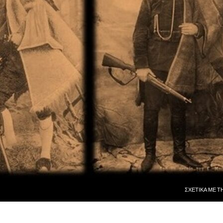
ΜΕΤΆΒΑΣΗ ΣΕ
ΣΧΕΤΙΚᾺ ΜῈ Τ