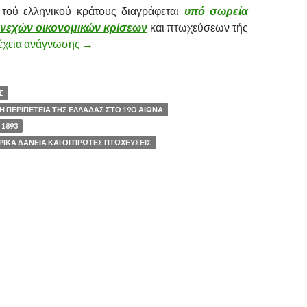
 τού ελληνικού κράτους διαγράφεται
υπό σωρεία
υνεχών οικονομικών κρίσεων
και πτωχεύσεων τής
έχεια ανάγνωσης
Η ΠΤΩΧΕΥΣΗ ΤΟΥ 1893 – Η ΔΑΝΕΙΟΛΗΠΤΙ
→
Σ
Η ΠΕΡΙΠΕΤΕΙΑ ΤΗΣ ΕΛΛΑΔΑΣ ΣΤΟ 19Ο ΑΙΩΝΑ
 1893
ΙΚΑ ΔΑΝΕΙΑ ΚΑΙ ΟΙ ΠΡΩΤΕΣ ΠΤΩΧΕΥΣΕΙΣ