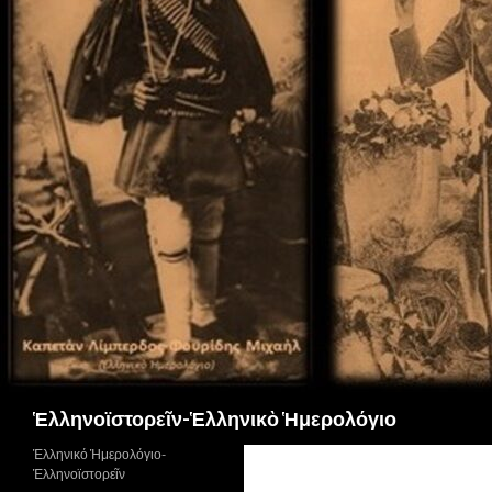
Αναζήτηση
Ἑλληνοϊστορεῖν-Ἑλληνικὸ Ἡμερολόγιο
Ἑλληνικό Ἡμερολόγιο-
Ἑλληνοϊστορεῖν