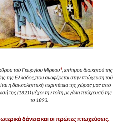
1
ρθρου τού Γεωργίου Μίρκου
, επίτιμου διοικητού της
ης της Ελλάδος,που αναφέρεται στην πτώχευση τού
ίται η δανειοληπτική περιπέτεια της χώρας μας από
σή της (1821) μέχρι την τρίτη μεγάλη πτώχευσή της
το 1893.
ωτερικά δάνεια και οι πρώτες πτωχεύσεις.