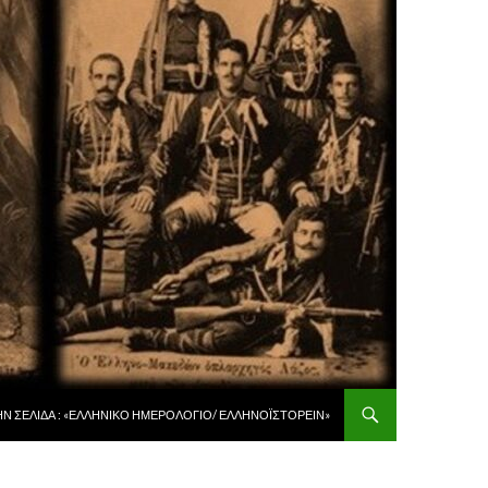
 ΠΕΡΙΕΧΌΜΕΝΟ
ῊΝ ΣΕΛΊΔΑ : «ἙΛΛΗΝΙΚῸ ἩΜΕΡΟΛΌΓΙΟ/ ἙΛΛΗΝΟΪΣΤΟΡΕΙ͂Ν»