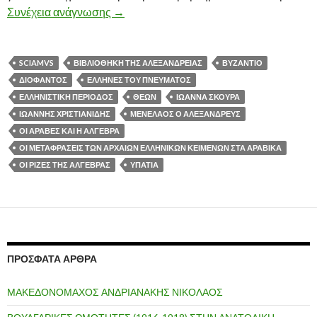
Συνέχεια ανάγνωσης
ΟΙ ΜΕΤΑΦΡΑΣΕΙΣ ΤΩΝ ΑΡΧΑΙΩΝ ΕΛΛΗ
→
SCIAMVS
ΒΙΒΛΙΟΘΗΚΗ ΤΗΣ ΑΛΕΞΑΝΔΡΕΙΑΣ
ΒΥΖΑΝΤΙΟ
ΔΙΟΦΑΝΤΟΣ
ΕΛΛΗΝΕΣ ΤΟΥ ΠΝΕΥΜΑΤΟΣ
ΕΛΛΗΝΙΣΤΙΚΗ ΠΕΡΙΟΔΟΣ
ΘΕΩΝ
ΙΩΑΝΝΑ ΣΚΟΥΡΑ
ΙΩΑΝΝΗΣ ΧΡΙΣΤΙΑΝΙΔΗΣ
ΜΕΝΕΛΑΟΣ Ο ΑΛΕΞΑΝΔΡΕΥΣ
ΟΙ ΑΡΑΒΕΣ ΚΑΙ Η ΑΛΓΕΒΡΑ
ΟΙ ΜΕΤΑΦΡΑΣΕΙΣ ΤΩΝ ΑΡΧΑΙΩΝ ΕΛΛΗΝΙΚΩΝ ΚΕΙΜΕΝΩΝ ΣΤΑ ΑΡΑΒΙΚΑ
ΟΙ ΡΙΖΕΣ ΤΗΣ ΑΛΓΕΒΡΑΣ
ΥΠΑΤΙΑ
ΠΡΌΣΦΑΤΑ ΆΡΘΡΑ
ΜΑΚΕΔΟΝΟΜΑΧΟΣ ΑΝΔΡΙΑΝΑΚΗΣ ΝΙΚΟΛΑΟΣ