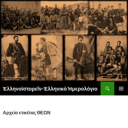
Αναζήτηση
Ἑλληνοϊστορεῖν-Ἑλληνικὸ Ἡμερολόγιο
ΜΕΤΆΒΑΣΗ
ΚΎΡΙΟ
ΣΕ
ΜΕΝΟΎ
ΠΕΡΙΕΧΌΜΕΝΟ
Αρχείο ετικέτας ΘΕΩΝ