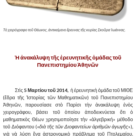
Τὸ χειρόγραφο τοῦ Θέωνος, ἀντικείμενο ἔρευνας τῆς κυρίας Σκοῦρα Ἰωάννας.
……….
Ἡ ἀνακάλυψη τῆς ἐρευνητικῆς ὁμάδας τοῦ
Πανεπιστημίου Ἀθηνῶν
.
……….
Στὶς
5 Μαρτίου τοῦ 2014,
ἡ ἐρευνητικὴ ὁμάδα τοῦ ΜΙΘΕ
(ἕδρα τῆς Ἱστορίας τῶν Μαθηματικῶν) τοῦ Πανεπιστημίου
Ἀθηνῶν, παρουσίασε στὸ Παρίσι τὴν ἀνακάλυψη ἑνὸς
χειρογράφου, βάσει τοῦ ὁποίου ἀποδεικνύεται ὅτι ὁ
μαθηματικὸς Θέων χρησιμοποίησε τὴν «ἀλγεβρική» μέθοδο
τοῦ Διόφαντου («
διὰ τῆς τῶν Διοφαντείων ἀριθμῶν ἀγωγῆς
»),
γιὰ νὰ λύσῃ ἕνα ἀστρονομικὸ πρόβλημα τοῦ Πτολεμαίου.