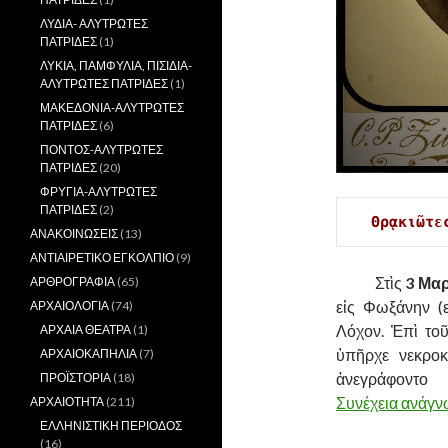
ΛΥΔΙΑ- ΑΛΥΤΡΩΤΕΣ
ΠΑΤΡΙΔΕΣ
(1)
ΛΥΚΙΑ, ΠΑΜΦΥΛΙΑ, ΠΙΣΙΔΙΑ-
ΑΛΥΤΡΩΤΕΣ ΠΑΤΡΙΔΕΣ
(1)
ΜΑΚΕΔΟΝΙΑ-ΑΛΥΤΡΩΤΕΣ
ΠΑΤΡΙΔΕΣ
(6)
ΠΟΝΤΟΣ-ΑΛΥΤΡΩΤΕΣ
ΠΑΤΡΙΔΕΣ
(20)
ΦΡΥΓΙΑ-ΑΛΥΤΡΩΤΕΣ
ΠΑΤΡΙΔΕΣ
(2)
Θρᾳκιῶτε
ΑΝΑΚΟΙΝΩΣΕΙΣ
(13)
ΑΝΤΙΑΙΡΕΤΙΚΟ ΕΓΚΟΛΠΙΟ
(9)
……….
Στὶς
3 Μαρ
ΑΡΘΡΟΓΡΑΦΙΑ
(65)
εἰς Φωξάνην (
ΑΡΧΑΙΟΛΟΓΙΑ
(74)
Λόχον. Ἐπὶ το
ΑΡΧΑΙΑ ΘΕΑΤΡΑ
(1)
ὑπῆρχε νεκροκ
ΑΡΧΑΙΟΚΑΠΗΛΙΑ
(7)
ἀνεγράφοντ
ΠΡΟΪΣΤΟΡΙΑ
(18)
Συνέχεια ανάγ
ΑΡΧΑΙΟΤΗΤΑ
(211)
ΕΛΛΗΝΙΣΤΙΚΗ ΠΕΡΙΟΔΟΣ
(16)