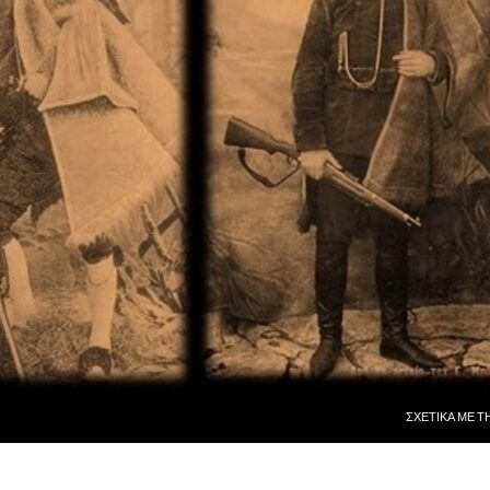
ΜΕΤΆΒΑΣΗ ΣΕ
ΣΧΕΤΙΚᾺ ΜῈ Τ