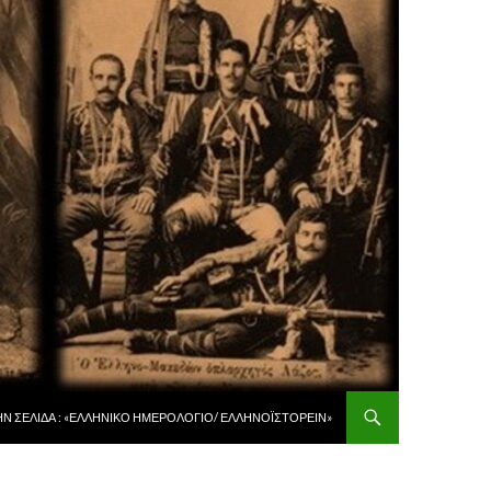
 ΠΕΡΙΕΧΌΜΕΝΟ
ῊΝ ΣΕΛΊΔΑ : «ἙΛΛΗΝΙΚῸ ἩΜΕΡΟΛΌΓΙΟ/ ἙΛΛΗΝΟΪΣΤΟΡΕΙ͂Ν»