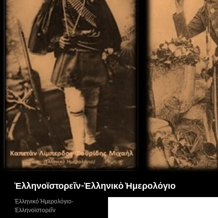
Αναζήτηση
Ἑλληνοϊστορεῖν-Ἑλληνικὸ Ἡμερολόγιο
Ἑλληνικό Ἡμερολόγιο-
Ἑλληνοϊστορεῖν