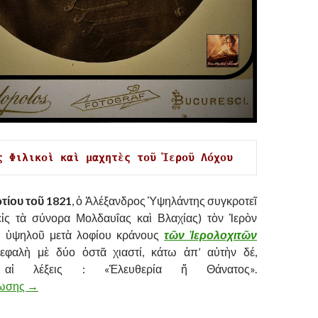
ς Φιλικοὶ καὶ μαχητὲς τοῦ Ἱεροῦ Λόχου
τίου τοῦ 1821
, ὁ Ἀλέξανδρος Ὑψηλάντης συγκροτεῖ
εἰς τὰ σύνορα Μολδαυΐας καὶ Βλαχίας) τὸν Ἱερὸν
ῦ ὑψηλοῦ μετὰ λοφίου κράνους
τῶν Ἱερολοχιτῶν
εφαλὴ μὲ δύο ὀστᾶ χιαστί, κάτω ἀπ’ αὐτὴν δέ,
ο αἱ λέξεις : «Ἐλευθερία ἤ Θάνατος».
νωσης
ΘΡΑΚΙΩΤΕΣ ΦΙΛΙΚΟΙ ΚΑΙ ΜΑΧΗΤΕΣ ΤΟΥ ΙΕΡΟΥ ΛΟΧΟΥ
→