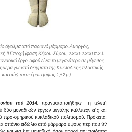
είο άγαλμα από παριανό μάρμαρο. Αμοργός,
ή ΙΙ Εποχή (φάση Κέρου-Σύρου, 2.800-2.300 π.X.).
μοναδικό έργο, αφού είναι το μεγαλύτερο σε μέγεθος
σήμερα γνωστά δείγματα της Κυκλαδικής πλαστικής
και σώζεται ακέραιο (ύψος 1,52 μ.).
ουνίου τού 2014
,
πραγματοποιήθηκε η τελετή
 δύο μοναδικών έργων μεγάλης καλλιτεχνικής και
ού προ-ομηρικού κυκλαδικού πολιτισμού. Πρόκειται
τικά σπάνιο ειδώλιο από μάρμαρο ύψους περίπου 89
ώς και για ένα μοναδικό, όσον αφορά την ποιότητα