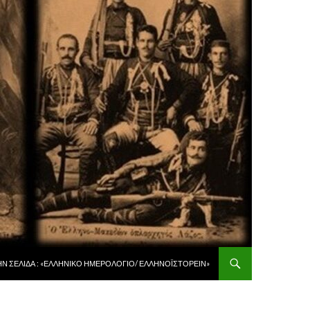
 ΠΕΡΙΕΧΌΜΕΝΟ
ῊΝ ΣΕΛΊΔΑ : «ἙΛΛΗΝΙΚῸ ἩΜΕΡΟΛΌΓΙΟ/ ἙΛΛΗΝΟΪΣΤΟΡΕΙ͂Ν»