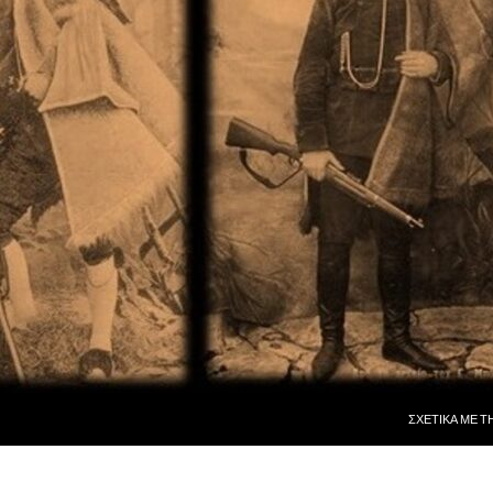
ΜΕΤΆΒΑΣΗ ΣΕ
ΣΧΕΤΙΚᾺ ΜῈ Τ