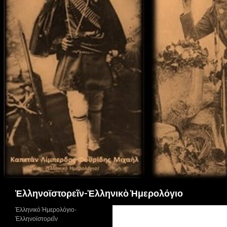
Αναζήτηση
Ἑλληνοϊστορεῖν-Ἑλληνικὸ Ἡμερολόγιο
Ἑλληνικό Ἡμερολόγιο-
Ἑλληνοϊστορεῖν