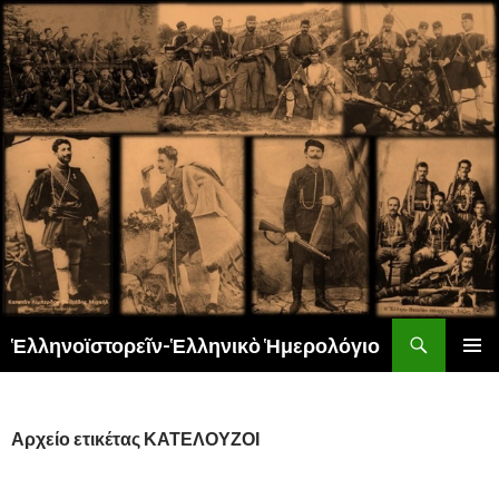
Αναζήτηση
Ἑλληνοϊστορεῖν-Ἑλληνικὸ Ἡμερολόγιο
ΜΕΤΆΒΑΣΗ
ΚΎΡΙΟ
ΣΕ
ΜΕΝΟΎ
ΠΕΡΙΕΧΌΜΕΝΟ
Αρχείο ετικέτας ΚΑΤΕΛΟΥΖΟΙ