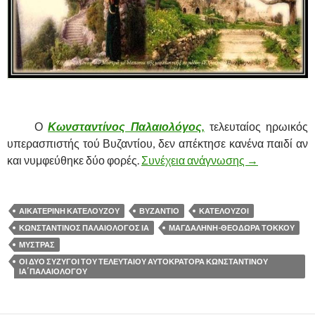
,
……….
Ο
Κωνσταντίνος Παλαιολόγος,
τελευταίος ηρωικός
υπερασπιστής τού Βυζαντίου, δεν απέκτησε κανένα παιδί αν
και νυμφεύθηκε δύο φορές.
Συνέχεια ανάγνωσης
ΟΙ ΔΥΟ ΣΥΖ
→
ΑΙΚΑΤΕΡΊΝΗ ΚΑΤΕΛΟΎΖΟΥ
ΒΥΖΑΝΤΙΟ
ΚΑΤΕΛΟΥΖΟΙ
ΚΩΝΣΤΑΝΤΙΝΟΣ ΠΑΛΑΙΟΛΟΓΟΣ ΙΑ
ΜΑΓΔΑΛΗΝΉ-ΘΕΟΔΏΡΑ ΤΌΚΚΟΥ
ΜΥΣΤΡΑΣ
ΟΙ ΔΥΟ ΣΥΖΥΓΟΙ ΤΟΥ ΤΕΛΕΥΤΑΙΟΥ ΑΥΤΟΚΡΑΤΟΡΑ ΚΩΝΣΤΑΝΤΙΝΟΥ
ΙΑ΄ΠΑΛΑΙΟΛΟΓΟΥ