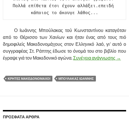
Πολλά επίθετα έτσι έχουν αλλάξει.επειδή 
κάποιος το άκουγε λάθος...
……….
Ο Ιωάννης Μπούλακας τού Κωνσταντίνου καταγόταν
από το Θέρισσο των Χανίων και ήταν ένας από τους πιό
δημοφιλείς Μακεδονομάχους στον Ελληνικό λαό, γι’ αυτό ο
συγγραφέας Στ. Ράπτης έδωσε το όνομά του στο βιβλίο που
έγραψε γιά τον Μακεδονικό αγώνα.
Συνέχεια ανάγνωσης
ΜΑΚΕ
→
ΚΡΗΤΕΣ ΜΑΚΕΔΟΝΟΜΑΧΟΙ
ΜΠΟΥΛΑΚΑΣ ΙΩΑΝΝΗΣ
ΠΡΌΣΦΑΤΑ ΆΡΘΡΑ