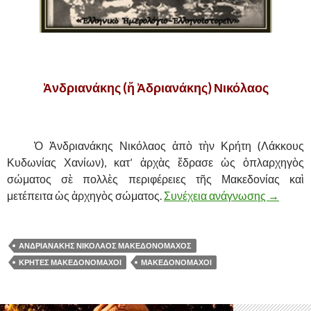
.
Ἀνδριανάκης (ἤ Ἀδριανάκης) Νικόλαος
.
……….
Ὁ Ἀνδριανάκης Νικόλαος ἀπὸ τὴν Κρήτη (Λάκκους
Κυδωνίας Χανίων), κατ’ ἀρχὰς ἔδρασε ὡς ὁπλαρχηγὸς
σώματος σὲ πολλὲς περιφέρειες τῆς Μακεδονίας καὶ
μετέπειτα ὡς ἀρχηγὸς σώματος.
Συνέχεια ανάγνωσης
ΜΑΚΕΔ
→
ΑΝΔΡΙΑΝΑΚΗΣ ΝΙΚΟΛΑΟΣ ΜΑΚΕΔΟΝΟΜΑΧΟΣ
ΚΡΗΤΕΣ ΜΑΚΕΔΟΝΟΜΑΧΟΙ
ΜΑΚΕΔΟΝΟΜΑΧΟΙ