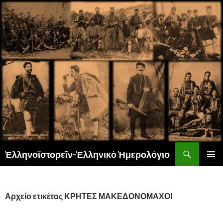
Αναζήτηση
Ἑλληνοϊστορεῖν-Ἑλληνικὸ Ἡμερολόγιο
ΜΕΤΆΒΑΣΗ
ΚΎΡΙΟ
ΣΕ
ΜΕΝΟΎ
ΠΕΡΙΕΧΌΜΕΝΟ
Αρχείο ετικέτας ΚΡΗΤΕΣ ΜΑΚΕΔΟΝΟΜΑΧΟΙ