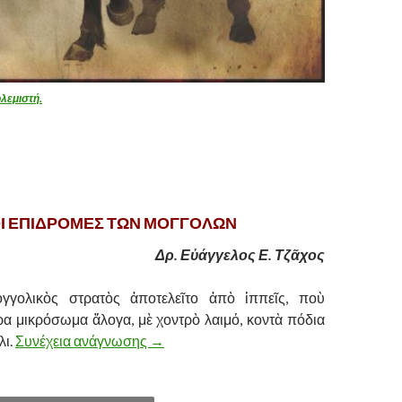
λεμιστή.
Ι ΕΠΙΔΡΟΜΕΣ ΤΩΝ ΜΟΓΓΟΛΩΝ
Δρ. Εὐάγγελος Ε. Τζᾶχος
γγολικὸς στρατὸς ἀποτελεῖτο ἀπὸ ἱππεῖς, ποὺ
α μικρόσωμα ἄλογα, μὲ χοντρὸ λαιμό, κοντὰ πόδια
λι.
Συνέχεια ανάγνωσης
ΟΙ ΕΠΙΔΡΟΜΕΣ ΤΩΝ ΜΟΓΓΟΛΩΝ
→