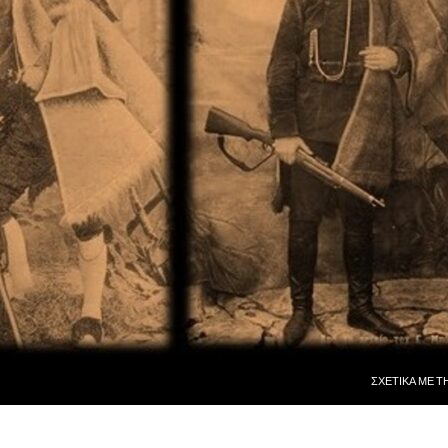
ΜΕΤΆΒΑΣΗ ΣΕ
ΣΧΕΤΙΚᾺ ΜῈ Τ