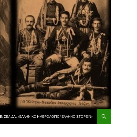
 ΠΕΡΙΕΧΌΜΕΝΟ
ῊΝ ΣΕΛΊΔΑ : «ἙΛΛΗΝΙΚῸ ἩΜΕΡΟΛΌΓΙΟ/ ἙΛΛΗΝΟΪΣΤΟΡΕΙ͂Ν»