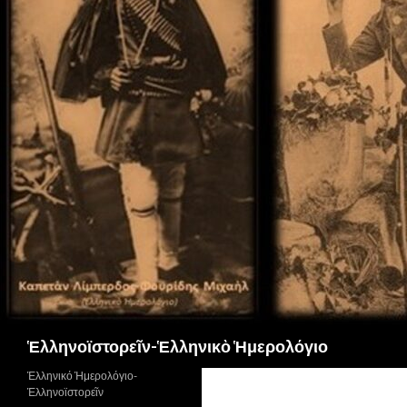
Αναζήτηση
Ἑλληνοϊστορεῖν-Ἑλληνικὸ Ἡμερολόγιο
Ἑλληνικό Ἡμερολόγιο-
Ἑλληνοϊστορεῖν