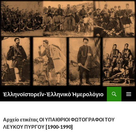
Αναζήτηση
Ἑλληνοϊστορεῖν-Ἑλληνικὸ Ἡμερολόγιο
ΜΕΤΆΒΑΣΗ
ΚΎΡΙΟ
ΣΕ
ΜΕΝΟΎ
ΠΕΡΙΕΧΌΜΕΝΟ
Αρχείο ετικέτας ΟΙ ΥΠΑΙΘΡΙΟΙ ΦΩΤΟΓΡΑΦΟΙ ΤΟΥ
ΛΕΥΚΟΥ ΠΥΡΓΟΥ [1900-1990]