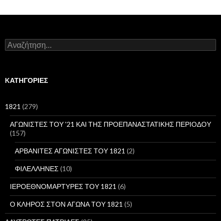
Α
ν
α
ζ
ή
KΑΤΗΓΟΡΊΕΣ
τ
η
σ
1821
(279)
η
γ
ΑΓΩΝΙΣΤΕΣ ΤΟΥ '21 ΚΑΙ ΤΗΣ ΠΡΟΕΠΑΝΑΣΤΑΤΙΚΗΣ ΠΕΡΙΟΔΟΥ
ι
(157)
α
:
ΑΡΒΑΝΙΤΕΣ ΑΓΩΝΙΣΤΕΣ ΤΟΥ 1821
(2)
ΦΙΛΕΛΛΗΝΕΣ
(10)
ΙΕΡΟΕΘΝΟΜΑΡΤΥΡΕΣ ΤΟΥ 1821
(6)
Ο ΚΛΗΡΟΣ ΣΤΟΝ ΑΓΩΝΑ ΤΟΥ 1821
(5)