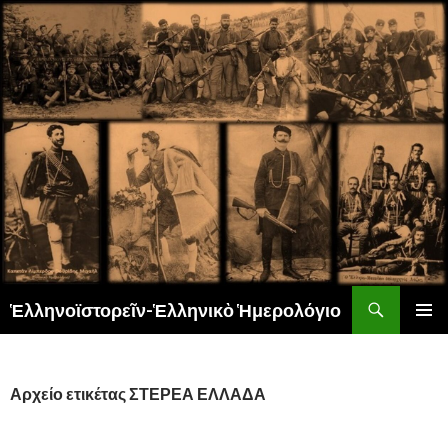
Αναζήτηση
Ἑλληνοϊστορεῖν-Ἑλληνικὸ Ἡμερολόγιο
ΜΕΤΆΒΑΣΗ
ΚΎΡΙΟ
ΣΕ
ΜΕΝΟΎ
ΠΕΡΙΕΧΌΜΕΝΟ
Αρχείο ετικέτας ΣΤΕΡΕΑ ΕΛΛΑΔΑ