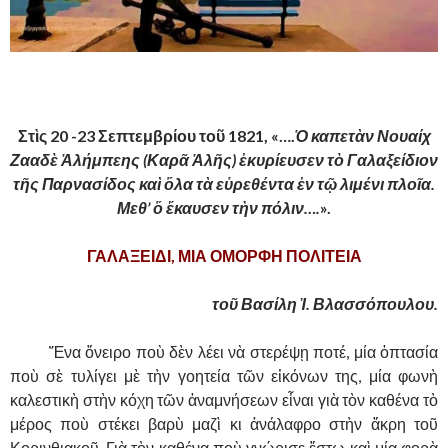
,
Στὶς 20 -23 Σεπτεμβρίου τοῦ 1821, «….
Ὁ καπετὰν Νουαίχ
Ζααδὲ Ἀλήμπεης (Καρᾶ Ἀλῆς) ἐκυρίευσεν τὸ Γαλαξείδιον
τῆς Παρνασίδος καὶ ὅλα τὰ εὑρεθέντα ἐν τῷ λιμένι πλοῖα.
Μεθ’ ὅ ἔκαυσεν τὴν πόλιν….
».
ΓΑΛΑΞΕΙΔΙ, ΜΙΑ ΟΜΟΡΦΗ ΠΟΛΙΤΕΙΑ
τοῦ Βασίλη Ἰ. Βλασσόπουλου.
……….
Ἕνα ὄνειρο ποὺ δὲν λέει νὰ στερέψῃ ποτέ, μία ὀπτασία
ποὺ σὲ τυλίγει μὲ τὴν γοητεία τῶν εἰκόνων της, μία φωνὴ
καλεστικὴ στὴν κόχη τῶν ἀναμνήσεων εἶναι γιὰ τὸν καθένα τὸ
μέρος ποὺ στέκει βαρὺ μαζὶ κι ἀνάλαφρο στὴν ἄκρη τοῦ
Κορινθιακοῦ. Γιὰ τὸν καθένα ποὺ γνώρισε ἔστω καὶ μία φορὰ