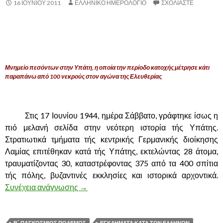
16 ΙΟΥΝΊΟΥ 2011
ΕΛΛΗΝΙΚΟ ΗΜΕΡΟΛΟΓΙΟ
ΣΧΟΛΙΆΣΤΕ
.
Μνημείο πεσόντων στην Υπάτη, η οποία την περίοδο κατοχής μέτρησε κάτι
παραπάνω από 100 νεκρούς στον αγώνα της Ελευθερίας
.
……….
Στις 17 Ιουνίου 1944, ημέρα Σάββατο, γράφτηκε ίσως η
πιό μελανή σελίδα στην νεότερη ιστορία τής Υπάτης.
Στρατιωτικά τμήματα τής κεντρικής Γερμανικής διοίκησης
Λαμίας επιτέθηκαν κατά τής Υπάτης, εκτελώντας 28 άτομα,
τραυματίζοντας 30, καταστρέφοντας 375 από τα 400 σπίτια
τής πόλης, βυζαντινές εκκλησίες και ιστορικά αρχοντικά.
Συνέχεια ανάγνωσης
ΤΟ ΟΛΟΚΑΥΤΩΜΑ ΤΗΣ ΥΠΑΤΗΣ (17/6, 1
→
Β΄ ΠΑΓΚΟΣΜΙΟΣ ΠΟΛΕΜΟΣ
ΕΓΚΛΗΜΑΤΑ ΚΑΤΑ ΤΩΝ ΕΛΛΗΝΩΝ