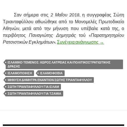
.
……….
Σαν σήμερα στις
2 Μαΐου 2018
, η συγγραφέας Σώτη
Τριανταφύλλου αθωώθηκε από το Μονομελές Πρωτοδικείο
Αθηνών, μετά από την μήνυση που υπέβαλε κατά της, ο
περιβόητος
Παναγιώτης Δημητράς
τού
«Παρατηρητηρίου
Ρατσιστικών Εγκλημάτων».
Συνέχεια ανάγνωσης
Η ΔΙΑΜΑΧΗ Γ
→
ΙΣΛΑΜΙΚΟ ΤΕΜΕΝΟΣ: ΧΩΡΟΣ ΛΑΤΡΕΙΑΣ ΚΑΙ ΠΟΛΙΤΙΚΟΣΤΡΑΤΙΩΤΙΚΗΣ
ΔΡΑΣΗΣ
ΙΣΛΑΜΟΠΟΙΗΣΗ
ΙΣΛΑΜΟΦΟΒΙΑ
ΜΗΝΥΣΗ ΔΗΜΗΤΡΑ ΕΝΑΝΤΙΟΝ ΣΩΤΗΣ ΤΡΙΑΝΤΑΦΥΛΛΟΥ
ΣΩΤΗ ΤΡΙΑΝΤΑΦΥΛΛΟΥ ΓΙΑ ΙΣΛΑΜ
ΣΩΤΗ ΤΡΙΑΝΤΑΦΥΛΛΟΥ ΓΙΑ ΤΖΑΜΙΑ