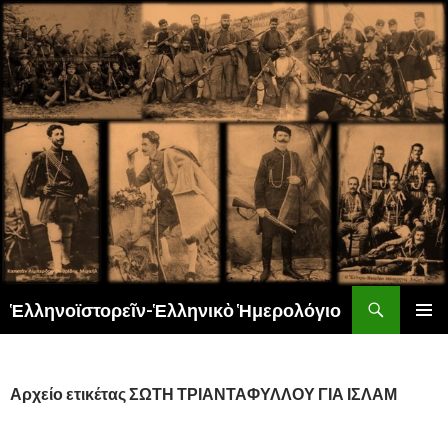
Αναζήτηση
Ἑλληνοϊστορεῖν-Ἑλληνικὸ Ἡμερολόγιο
ΜΕΤΆΒΑΣΗ
ΚΎΡΙΟ
ΣΕ
ΜΕΝΟΎ
ΠΕΡΙΕΧΌΜΕΝΟ
Αρχείο ετικέτας ΣΩΤΗ ΤΡΙΑΝΤΑΦΥΛΛΟΥ ΓΙΑ ΙΣΛΑΜ