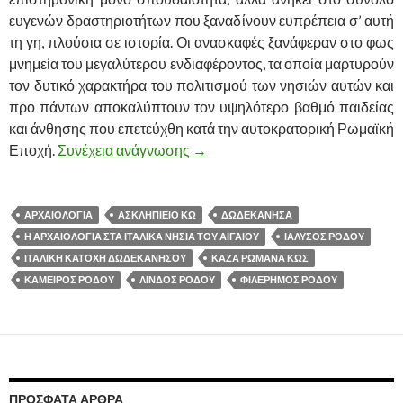
ευγενών δραστηριοτήτων που ξαναδίνουν ευπρέπεια σ’ αυτή
τη γη, πλούσια σε ιστορία. Οι ανασκαφές ξανάφεραν στο φως
μνημεία του μεγαλύτερου ενδιαφέροντος, τα οποία μαρτυρούν
τον δυτικό χαρακτήρα του πολιτισμού των νησιών αυτών και
προ πάντων αποκαλύπτουν τον υψηλότερο βαθμό παιδείας
και άνθησης που επετεύχθη κατά την αυτοκρατορική Ρωμαϊκή
Εποχή.
Συνέχεια ανάγνωσης
«Η ΑΡΧΑΙΟΛΟΓΙΑ ΣΤΑ ΙΤΑΛΙΚΑ 
→
ΑΡΧΑΙΟΛΟΓΙΑ
ΑΣΚΛΗΠΙΕΙΟ ΚΩ
ΔΩΔΕΚΑΝΗΣΑ
Η ΑΡΧΑΙΟΛΟΓΙΑ ΣΤΑ ΙΤΑΛΙΚΑ ΝΗΣΙΑ ΤΟΥ ΑΙΓΑΙΟΥ
ΙΑΛΥΣΟΣ ΡΟΔΟΥ
ΙΤΑΛΙΚΗ ΚΑΤΟΧΗ ΔΩΔΕΚΑΝΗΣΟΥ
ΚΆΖΑ ΡΩΜΆΝΑ ΚΩΣ
ΚΑΜΕΙΡΟΣ ΡΟΔΟΥ
ΛΙΝΔΟΣ ΡΟΔΟΥ
ΦΙΛΕΡΗΜΟΣ ΡΟΔΟΥ
ΠΡΌΣΦΑΤΑ ΆΡΘΡΑ