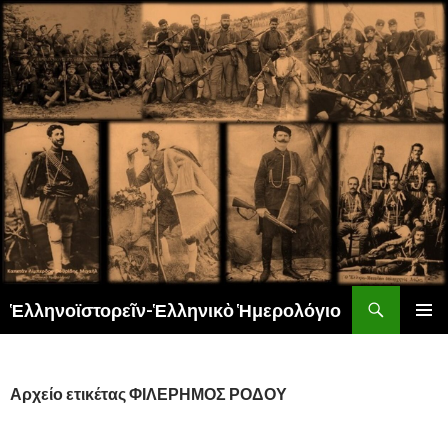
Αναζήτηση
Ἑλληνοϊστορεῖν-Ἑλληνικὸ Ἡμερολόγιο
ΜΕΤΆΒΑΣΗ
ΚΎΡΙΟ
ΣΕ
ΜΕΝΟΎ
ΠΕΡΙΕΧΌΜΕΝΟ
Αρχείο ετικέτας ΦΙΛΕΡΗΜΟΣ ΡΟΔΟΥ