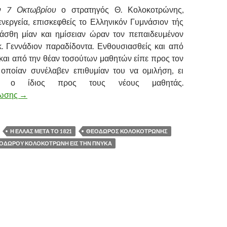
ην
7 Οκτωβρίου
ο στρατηγός Θ. Κολοκοτρώνης,
νεργεία, επισκεφθείς το Ελληνικόν Γυμνάσιον τής
άσθη μίαν και ημίσειαν ώραν τον πεπαιδευμένον
. Γεννάδιον παραδίδοντα. Ενθουσιασθείς και από
και από την θέαν τοσούτων μαθητών είπε προς τον
 οποίαν συνέλαβεν επιθυμίαν του να ομιλήση, ει
αι ο ίδιος προς τους νέους μαθητάς.
νωσης
Ο ΛΟΓΟΣ ΤΟΥ ΘΕΟΔΩΡΟΥ ΚΟΛΟΚΟΤΡΩΝΗ ΕΙΣ ΤΗΝ 
→
Η ΕΛΛΑΣ ΜΕΤΑ ΤΟ 1821
ΘΕΟΔΩΡΟΣ ΚΟΛΟΚΟΤΡΩΝΗΣ
ΕΟΔΩΡΟΥ ΚΟΛΟΚΟΤΡΩΝΗ ΕΙΣ ΤΗΝ ΠΝΥΚΑ