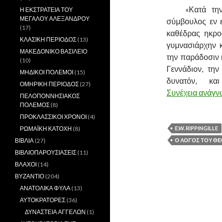
……….
«Κατά τ
Η ΕΚΣΤΡΑΤΕΙΑ ΤΟΥ
ΜΕΓΑΛΟΥ ΑΛΕΞΑΝΔΡΟΥ
σύμβουλος εν ε
(17)
καθέδρας ηκρο
ΚΛΑΣΙΚΗ ΠΕΡΙΟΔΟΣ
(13)
γυμνασιάρχην κ
ΜΑΚΕΔΟΝΙΚΟ ΒΑΣΙΛΕΙΟ
την παράδοσιν 
(10)
Γεννάδιον, την
ΜΗΔΙΚΟΙ ΠΟΛΕΜΟΙ
(15)
δυνατόν, κ
ΟΜΗΡΙΚΗ ΠΕΡΙΟΔΟΣ
(27)
Συνέχεια ανάγ
ΠΕΛΟΠΟΝΝΗΣΙΑΚΟΣ
ΠΟΛΕΜΟΣ
(8)
ΠΡΟΚΛΑΣΣΙΚΟΙ ΧΡΟΝΟΙ
(4)
ΡΩΜΑΪΚΗ ΚΑΤΟΧΗ
(8)
E.W. RIPPINGILLE
ΒΙΒΛΙΑ
(27)
Ο ΛΟΓΟΣ ΤΟΥ Θ
ΒΙΒΛΙΟΠΑΡΟΥΣΙΑΣΕΙΣ
(11)
ΒΛΑΧΟΙ
(14)
ΒΥΖΑΝΤΙΟ
(204)
ΑΝΑΤΟΛΙΚΑ ΦΥΛΑ
(13)
ΑΥΤΟΚΡΑΤΟΡΕΣ
(36)
ΔΥΝΑΣΤΕΙΑ ΑΓΓΕΛΩΝ
(1)