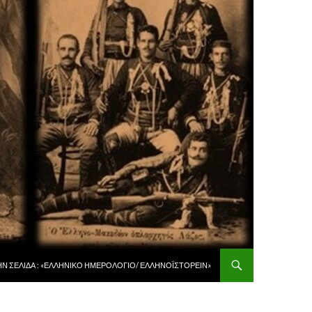
 ΠΕΡΙΕΧΌΜΕΝΟ
ῊΝ ΣΕΛΊΔΑ : «ἙΛΛΗΝΙΚῸ ἩΜΕΡΟΛΌΓΙΟ/ ἙΛΛΗΝΟΪΣΤΟΡΕΙ͂Ν»