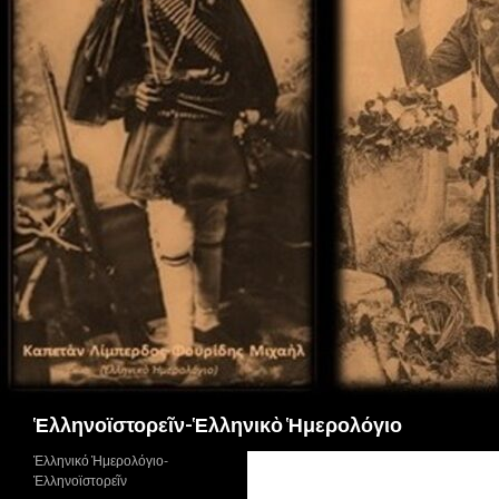
Αναζήτηση
Ἑλληνοϊστορεῖν-Ἑλληνικὸ Ἡμερολόγιο
Ἑλληνικό Ἡμερολόγιο-
Ἑλληνοϊστορεῖν