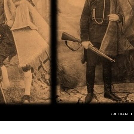
ΜΕΤΆΒΑΣΗ ΣΕ
ΣΧΕΤΙΚᾺ ΜῈ Τ