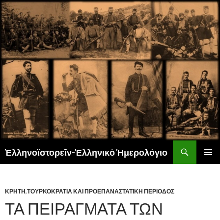
Αναζήτηση
Ἑλληνοϊστορεῖν-Ἑλληνικὸ Ἡμερολόγιο
ΜΕΤΆΒΑΣΗ
ΚΎΡΙΟ
ΣΕ
ΜΕΝΟΎ
ΠΕΡΙΕΧΌΜΕΝΟ
ΚΡΗΤΗ
,
ΤΟΥΡΚΟΚΡΑΤΙΑ ΚΑΙ ΠΡΟΕΠΑΝΑΣΤΑΤΙΚΗ ΠΕΡΙΟΔΟΣ
ΤΑ ΠΕΙΡΑΓΜΑΤΑ ΤΩΝ