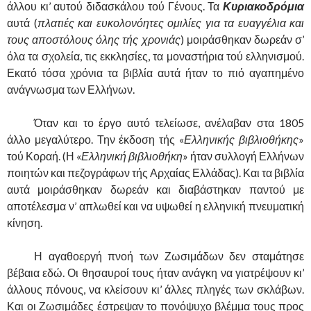
άλλου κι’ αυτού διδασκάλου τού Γένους. Τα
Κυριακοδρόμια
αυτά (
πλατιές και ευκολονόητες ομιλίες για τα ευαγγέλια και
τους αποστόλους όλης τής χρονιάς
) μοιράσθηκαν δωρεάν σ’
όλα τα σχολεία, τις εκκλησίες, τα μοναστήρια τού ελληνισμού.
Εκατό τόσα χρόνια τα βιβλία αυτά ήταν το πιό αγαπημένο
ανάγνωσμα των Ελλήνων.
……….
Όταν και το έργο αυτό τελείωσε, ανέλαβαν στα 1805
άλλο μεγαλύτερο. Την έκδοση τής «
Ελληνικής βιβλιοθήκης
»
τού Κοραή. (Η «
Ελληνική βιβλιοθήκη
» ήταν συλλογή Ελλήνων
ποιητών και πεζογράφων τής Αρχαίας Ελλάδας). Και τα βιβλία
αυτά μοιράσθηκαν δωρεάν και διαβάστηκαν παντού με
αποτέλεσμα ν’ απλωθεί και να υψωθεί η ελληνική πνευματική
κίνηση.
……….
Η αγαθοεργή πνοή των Ζωσιμάδων δεν σταμάτησε
βέβαια εδώ. Οι θησαυροί τους ήταν ανάγκη να γιατρέψουν κι’
άλλους πόνους, να κλείσουν κι’ άλλες πληγές των σκλάβων.
Και οι Ζωσιμάδες έστρεψαν το πονόψυχο βλέμμα τους προς