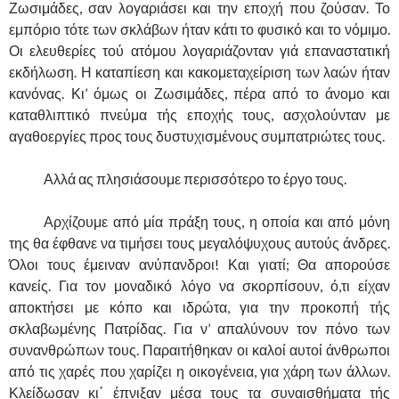
Ζωσιμάδες, σαν λογαριάσει και την εποχή που ζούσαν. Το
εμπόριο τότε των σκλάβων ήταν κάτι το φυσικό και το νόμιμο.
Οι ελευθερίες τού ατόμου λογαριάζονταν γιά επαναστατική
εκδήλωση. Η καταπίεση και κακομεταχείριση των λαών ήταν
κανόνας. Κι’ όμως οι Ζωσιμάδες, πέρα από το άνομο και
καταθλιπτικό πνεύμα τής εποχής τους, ασχολούνταν με
αγαθοεργίες προς τους δυστυχισμένους συμπατριώτες τους.
……….
Αλλά ας πλησιάσουμε περισσότερο το έργο τους.
……….
Αρχίζουμε από μία πράξη τους, η οποία και από μόνη
της θα έφθανε να τιμήσει τους μεγαλόψυχους αυτούς άνδρες.
Όλοι τους έμειναν ανύπανδροι! Και γιατί; Θα απορούσε
κανείς. Για τον μοναδικό λόγο να σκορπίσουν, ό,τι είχαν
αποκτήσει με κόπο και ιδρώτα, για την προκοπή τής
σκλαβωμένης Πατρίδας. Για ν’ απαλύνουν τον πόνο των
συνανθρώπων τους. Παραιτήθηκαν οι καλοί αυτοί άνθρωποι
από τις χαρές που χαρίζει η οικογένεια, για χάρη των άλλων.
Κλείδωσαν κι΄ έπνιξαν μέσα τους τα συναισθήματα τής