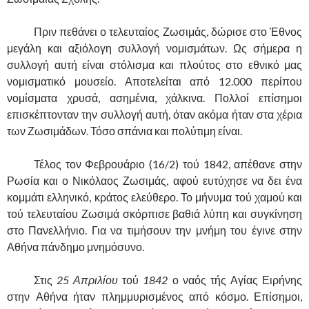
……….
Πριν πεθάνει ο τελευταίος Ζωσιμάς, δώρισε στο Έθνος
μεγάλη και αξιόλογη συλλογή νομισμάτων. Ως σήμερα η
συλλογή αυτή είναι στόλισμα και πλούτος στο εθνικό μας
νομισματικό μουσείο. Αποτελείται από 12.000 περίπου
νομίσματα χρυσά, ασημένια, χάλκινα. Πολλοί επίσημοι
επισκέπτονταν την συλλογή αυτή, όταν ακόμα ήταν στα χέρια
των Ζωσιμάδων. Τόσο σπάνια και πολύτιμη είναι.
……….
Τέλος τον Φεβρουάριο (16/2) τού 1842, απέθανε στην
Ρωσία και ο Νικόλαος Ζωσιμάς, αφού ευτύχησε να δει ένα
κομμάτι ελληνικό, κράτος ελεύθερο. Το μήνυμα τού χαμού και
τού τελευταίου Ζωσιμά σκόρπισε βαθιά λύπη και συγκίνηση
στο Πανελλήνιο. Για να τιμήσουν την μνήμη του έγινε στην
Αθήνα πάνδημο μνημόσυνο.
……….
Στις
25 Απριλίου
τού
1842
ο ναός τής Αγίας Ειρήνης
στην Αθήνα ήταν πλημμυρισμένος από κόσμο. Επίσημοι,