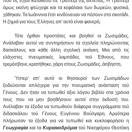
που τις είχαν καταθέσει σε Τράπεζα τής Βενετίας. Η Τράπεζα
όμως εκείνη φτώχεψε και τα κεφάλαια των δωρεών, φυσικά,
χάθηκαν. Τα Ιωάννινα έτσι κινδύνευαν να πέσουν στο σκοτάδι.
Η ζημιά για τους Έλληνες απ’ αυτό είναι φανερή.
……….
Τότε ήρθαν προστάτες και βοηθοί οι Ζωσιμάδες.
Ανάλαβαν αυτοί να συντηρήσουν τα σχολεία πληρώνοντας
δασκάλους και κάθε άλλη σχολική ανάγκη. Μια από τις
ελάχιστες πνευματικές λαμπάδες τού Έθνους, που
τρεμόσβηνε, κρατήθηκε, χάρη στους Ζωσιμάδες, άσβηστη.
……….
Ύστερ’ απ’ αυτό οι θησαυροί των Ζωσιμάδων
ξοδεύονται απλόχερα για την πνευματική ανάσταση τού
Γένους. Δεν ήταν να τυπωθεί άξιο λόγου βιβλίο στα χρόνια
τους που να μην βοηθήσουν αυτοί στην έκδοσή του.
Ανέλαβαν τα έξοδα να τυπωθούν διάφορα συγγράμματα τού
διδασκάλου τού Γένους Ευγένιου Βούλγαρη. Αργότερα
πλήρωσαν τα έξοδα για να τυπωθεί και κυκλοφορήσει η
Γεωγραφία
και τα
Κυριακοδρόμια
τού Νικηφόρου Θεοτόκη