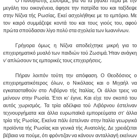
……….
Ο Παναγιώτης Ζωσιμάς, για να τα βγάλει πέρα με την
μεγάλη του οικογένεια, άφησε την πατρίδα του και ταξίδεψε
στην Νίζνα τής Ρωσίας. Εκεί ασχολήθηκε με το εμπόριο. Με
τον καιρό συμμάζεψε κοντά του και τους γιούς του, αφού
πρώτα σπούδασαν λίγο πολύ στα σχολεία των Ιωαννίνων.
……….
Γρήγορα όμως η Νίζνα αποδείχτηκε μικρή για το
επιχειρηματικό μυαλό των παιδιών τού Ζωσιμά. Ήταν ανάγκη
ν’ απλώσουν τις εμπορικές τους επιχειρήσεις.
……….
Πήραν λοιπόν τούτη την απόφαση. Ο Θεοδόσιος ο
επιχειρηματικότερος όλων, ο Νικόλαος και ο Μιχαήλ να
εγκατασταθούν στο Λιβόρνο τής Ιταλίας. Οι άλλοι τρεις να
μείνουν στην Ρωσία. Έτσι κι’ έγινε. Και είχε τον σκοπό του
αυτός χωρισμός. Τα τρία αδέλφια τού Λιβόρνου έστελναν
τεχνουργήματα και άλλα ευρωπαϊκά εμπορεύματα στ’ άλλα
τρία τής Ρωσίας. Εκείνα πάλι έστελναν στην Ιταλία γεωργικά
προϊόντα τής Ρωσίας και γενικά τής Ανατολής. Δε χρειάζεται
βέβαια να πούμε, ότι φρόντιζαν να κάνουν ανταλλαγή εκείνων