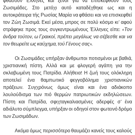
φθάσουν Έλληνες και ξένοι για να επισκεφθούν τους
Ζωσιμάδες. Στο μετόχι αυτό καταδέχθηκε ως και η
αυτοκράτειρα τής Ρωσίας Μαρία να φθάσει και να επισκεφθεί
τον Ζώη Ζωσιμά. Εκεί μέσα, μπρος σε πολύ κόσμο κι’ αφού
στράφηκε προς τους συγκεντρωμένους Έλληνες είπε:
«Τον
άνδρα τούτον, ω Γραικοί, πρέπει μεγάλως να σέβεσθε και να
τον θεωρείτε ως καύχημα, τού Γένους σας».
……….
Οι Ζωσιμάδες υπήρξαν άνθρωποι ποτισμένοι με βαθιά,
χριστιανική πίστη. Αλλά και με φλογερή αγάπη για την
σκλαβωμένη τους Πατρίδα. Αλήθεια! Η ζωή τους ολόκληρη
αποτελεί ένα θαμπωτικό φεγγοβόλημα χριστιανικών
πράξεων. Συγχρόνως όμως είναι και ένα αδιάκοπο
λουλούδισμα των πιό θερμών πατριωτικών εκδηλώσεων.
Πίστη και Πατρίδα, σφιχταγκαλιασμένες αδερφές σ’ ένα
αδιάλυτο σύμπλεγμα, υπήρξαν οι οδηγοί στον φωτεινό δρόμο
των Ζωσιμάδων.
……….
Ακόμα όμως περισσότερο θαυμάζει κανείς τους καλούς