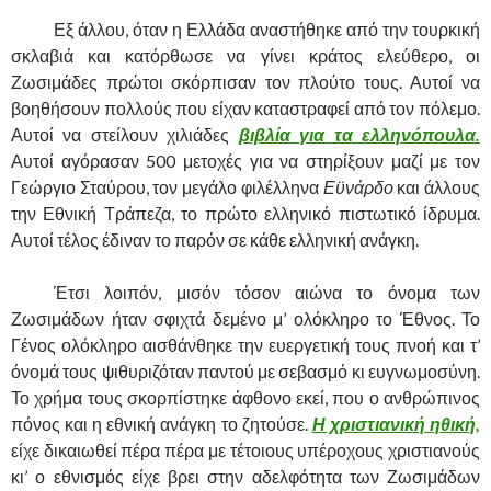
……….
Εξ άλλου, όταν η Ελλάδα αναστήθηκε από την τουρκική
σκλαβιά και κατόρθωσε να γίνει κράτος ελεύθερο, οι
Ζωσιμάδες πρώτοι σκόρπισαν τον πλούτο τους. Αυτοί να
βοηθήσουν πολλούς που είχαν καταστραφεί από τον πόλεμο.
Αυτοί να στείλουν χιλιάδες
βιβλία για τα ελληνόπουλα.
Αυτοί αγόρασαν 500 μετοχές για να στηρίξουν μαζί με τον
Γεώργιο Σταύρου, τον μεγάλο φιλέλληνα
Εϋνάρδο
και άλλους
την Εθνική Τράπεζα, το πρώτο ελληνικό πιστωτικό ίδρυμα.
Αυτοί τέλος έδιναν το παρόν σε κάθε ελληνική ανάγκη.
……….
Έτσι λοιπόν, μισόν τόσον αιώνα το όνομα των
Ζωσιμάδων ήταν σφιχτά δεμένο μ’ ολόκληρο το Έθνος. Το
Γένος ολόκληρο αισθάνθηκε την ευεργετική τους πνοή και τ’
όνομά τους ψιθυριζόταν παντού με σεβασμό κι ευγνωμοσύνη.
Το χρήμα τους σκορπίστηκε άφθονο εκεί, που ο ανθρώπινος
πόνος και η εθνική ανάγκη το ζητούσε.
Η χριστιανική ηθική,
είχε δικαιωθεί πέρα πέρα με τέτοιους υπέροχους χριστιανούς
κι’ ο εθνισμός είχε βρει στην αδελφότητα των Ζωσιμάδων