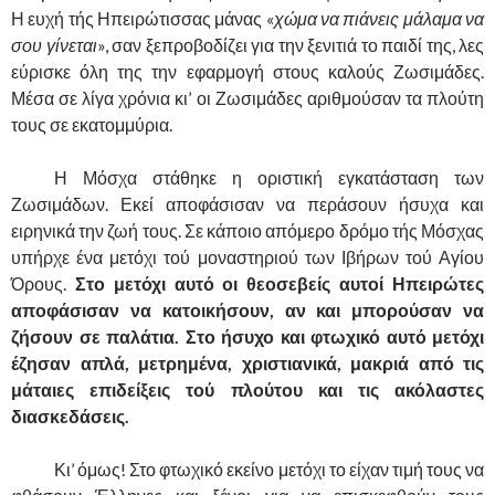
Η ευχή τής Ηπειρώτισσας μάνας «
χώμα να πιάνεις μάλαμα να
σου γίνεται
», σαν ξεπροβοδίζει για την ξενιτιά το παιδί της, λες
εύρισκε όλη της την εφαρμογή στους καλούς Ζωσιμάδες.
Μέσα σε λίγα χρόνια κι’ οι Ζωσιμάδες αριθμούσαν τα πλούτη
τους σε εκατομμύρια.
……….
Η Μόσχα στάθηκε η οριστική εγκατάσταση των
Ζωσιμάδων. Εκεί αποφάσισαν να περάσουν ήσυχα και
ειρηνικά την ζωή τους. Σε κάποιο απόμερο δρόμο τής Μόσχας
υπήρχε ένα μετόχι τού μοναστηριού των Ιβήρων τού Αγίου
Όρους.
Στο μετόχι αυτό οι θεοσεβείς αυτοί Ηπειρώτες
αποφάσισαν να κατοικήσουν, αν και μπορούσαν να
ζήσουν σε παλάτια. Στο ήσυχο και φτωχικό αυτό μετόχι
έζησαν απλά, μετρημένα, χριστιανικά, μακριά από τις
μάταιες επιδείξεις τού πλούτου και τις ακόλαστες
διασκεδάσεις.
……….
Κι’ όμως! Στο φτωχικό εκείνο μετόχι το είχαν τιμή τους να