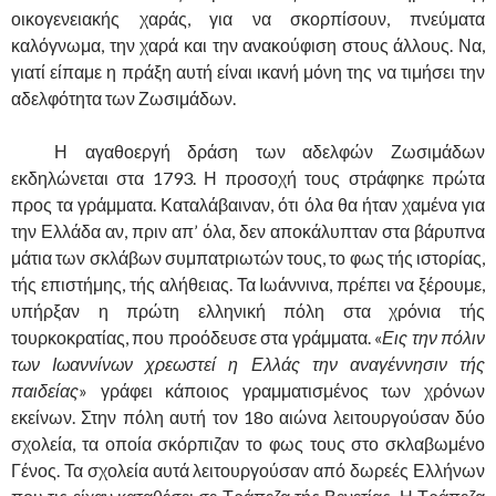
οικογενειακής χαράς, για να σκορπίσουν, πνεύματα
καλόγνωμα, την χαρά και την ανακούφιση στους άλλους. Να,
γιατί είπαμε η πράξη αυτή είναι ικανή μόνη της να τιμήσει την
αδελφότητα των Ζωσιμάδων.
……….
Η αγαθοεργή δράση των αδελφών Ζωσιμάδων
εκδηλώνεται στα 1793. Η προσοχή τους στράφηκε πρώτα
προς τα γράμματα. Καταλάβαιναν, ότι όλα θα ήταν χαμένα για
την Ελλάδα αν, πριν απ’ όλα, δεν αποκάλυπταν στα βάρυπνα
μάτια των σκλάβων συμπατριωτών τους, το φως τής ιστορίας,
τής επιστήμης, τής αλήθειας. Τα Ιωάννινα, πρέπει να ξέρουμε,
υπήρξαν η πρώτη ελληνική πόλη στα χρόνια τής
τουρκοκρατίας, που προόδευσε στα γράμματα. «
Εις την πόλιν
των Ιωαννίνων χρεωστεί η Ελλάς την αναγέννησιν τής
παιδείας
» γράφει κάποιος γραμματισμένος των χρόνων
εκείνων. Στην πόλη αυτή τον 18ο αιώνα λειτουργούσαν δύο
σχολεία, τα οποία σκόρπιζαν το φως τους στο σκλαβωμένο
Γένος. Τα σχολεία αυτά λειτουργούσαν από δωρεές Ελλήνων