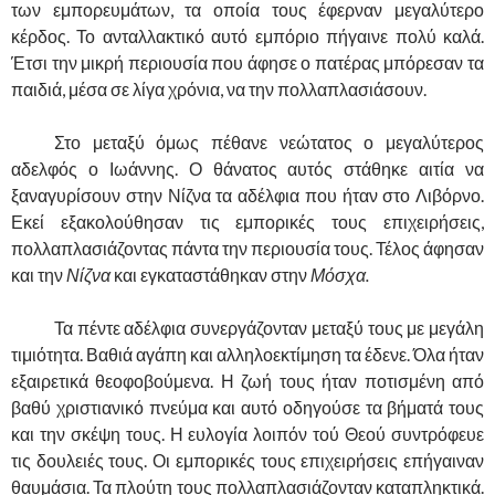
των εμπορευμάτων, τα οποία τους έφερναν μεγαλύτερο
κέρδος. Το ανταλλακτικό αυτό εμπόριο πήγαινε πολύ καλά.
Έτσι την μικρή περιουσία που άφησε ο πατέρας μπόρεσαν τα
παιδιά, μέσα σε λίγα χρόνια, να την πολλαπλασιάσουν.
……….
Στο μεταξύ όμως πέθανε νεώτατος ο μεγαλύτερος
αδελφός ο Ιωάννης. Ο θάνατος αυτός στάθηκε αιτία να
ξαναγυρίσουν στην Νίζνα τα αδέλφια που ήταν στο Λιβόρνο.
Εκεί εξακολούθησαν τις εμπορικές τους επιχειρήσεις,
πολλαπλασιάζοντας πάντα την περιουσία τους. Τέλος άφησαν
και την
Νίζνα
και εγκαταστάθηκαν στην
Μόσχα.
……….
Τα πέντε αδέλφια συνεργάζονταν μεταξύ τους με μεγάλη
τιμιότητα. Βαθιά αγάπη και αλληλοεκτίμηση τα έδενε. Όλα ήταν
εξαιρετικά θεοφοβούμενα. Η ζωή τους ήταν ποτισμένη από
βαθύ χριστιανικό πνεύμα και αυτό οδηγούσε τα βήματά τους
και την σκέψη τους. Η ευλογία λοιπόν τού Θεού συντρόφευε
τις δουλειές τους. Οι εμπορικές τους επιχειρήσεις επήγαιναν
θαυμάσια. Τα πλούτη τους πολλαπλασιάζονταν καταπληκτικά.