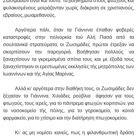
Ζωσιμάδων είναι και τούτο. Τα βοηθήματα στους φτωχούς και
φυλακισμένους μοιράζονταν χωρίς διάκριση σε χριστιανούς,
εβραίους, μωαμεθανούς.
……….
Αργότερα πάλι, όταν τα Γιάννινα έπαθαν φοβερές
καταστροφές στην πολιορκία τού Αλή Πασά από τα
σουλτανικά στρατεύματα, οι Ζωσιμάδες πρώτοι έτρεξαν να
σκορπίσουν την παρηγοριά. Βοήθησαν πολλούς να
ξαναχτίσουν τα γκρεμισμένα σπίτια τους και με έξοδά τους
ξαναχτίστηκαν οι ερειπωμένες εκκλησίες τής μητρόπολης των
Ιωαννίνων και τής Αγίας Μαρίνας.
……….
Αλλά κι’ αργότερα στην διαθήκη τους, οι Ζωσιμάδες δεν
ξέχασαν τα Γιάννινα. Χιλιάδες ρούβλια άφησαν για τους
φτωχούς, τους ιερείς, για το πάντρεμα φτωχών κοριτσιών, για
το νοσοκομείο τής πόλης, για το γηροκομείο, το κοινό
φαρμακείο, για το χτίσιμο και την διατήρηση πτωχοκομείου.
……….
Κι’ ας μη νομίσει κανείς, πως η φιλανθρωπική δράση