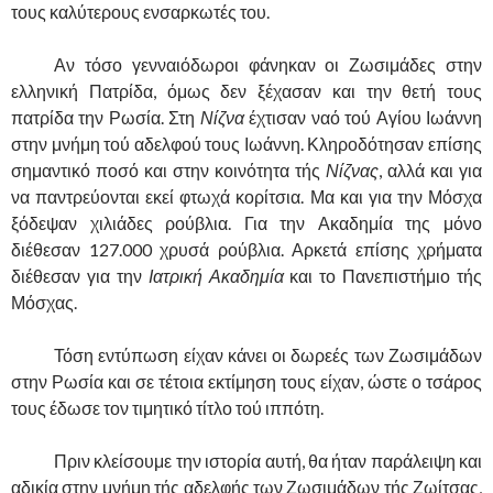
τους καλύτερους ενσαρκωτές του.
……….
Αν τόσο γενναιόδωροι φάνηκαν οι Ζωσιμάδες στην
ελληνική Πατρίδα, όμως δεν ξέχασαν και την θετή τους
πατρίδα την Ρωσία. Στη
Νίζνα
έχτισαν ναό τού Αγίου Ιωάννη
στην μνήμη τού αδελφού τους Ιωάννη. Κληροδότησαν επίσης
σημαντικό ποσό και στην κοινότητα τής
Νίζνας
, αλλά και για
να παντρεύονται εκεί φτωχά κορίτσια. Μα και για την Μόσχα
ξόδεψαν χιλιάδες ρούβλια. Για την Ακαδημία της μόνο
διέθεσαν 127.000 χρυσά ρούβλια. Αρκετά επίσης χρήματα
διέθεσαν για την
Ιατρική Ακαδημία
και το Πανεπιστήμιο τής
Μόσχας.
……….
Τόση εντύπωση είχαν κάνει οι δωρεές των Ζωσιμάδων
στην Ρωσία και σε τέτοια εκτίμηση τους είχαν, ώστε ο τσάρος
τους έδωσε τον τιμητικό τίτλο τού ιππότη.
……….
Πριν κλείσουμε την ιστορία αυτή, θα ήταν παράλειψη και
αδικία στην μνήμη τής αδελφής των Ζωσιμάδων τής Ζωίτσας,