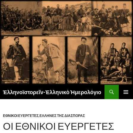
Αναζήτηση
Ἑλληνοϊστορεῖν-Ἑλληνικὸ Ἡμερολόγιο
ΜΕΤΆΒΑΣΗ
ΚΎΡΙΟ
ΣΕ
ΜΕΝΟΎ
ΠΕΡΙΕΧΌΜΕΝΟ
ΕΘΝΙΚΟΙ ΕΥΕΡΓΕΤΕΣ
,
ΕΛΛΗΝΕΣ ΤΗΣ ΔΙΑΣΠΟΡΑΣ
ΟΙ ΕΘΝΙΚΟΙ ΕΥΕΡΓΕΤΕΣ