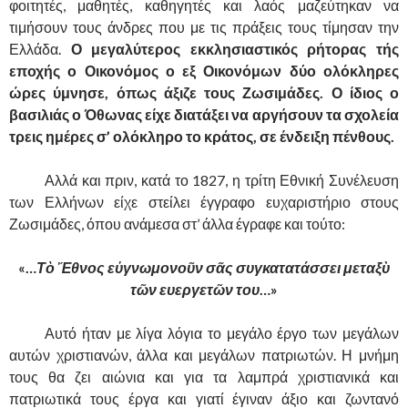
φοιτητές, μαθητές, καθηγητές και λαός μαζεύτηκαν να
τιμήσουν τους άνδρες που με τις πράξεις τους τίμησαν την
Ελλάδα.
Ο μεγαλύτερος εκκλησιαστικός ρήτορας τής
εποχής ο Οικονόμος ο εξ Οικονόμων δύο ολόκληρες
ώρες ύμνησε, όπως άξιζε τους Ζωσιμάδες. Ο ίδιος ο
βασιλιάς ο Όθωνας είχε διατάξει να αργήσουν τα σχολεία
τρεις ημέρες σ’ ολόκληρο το κράτος, σε ένδειξη πένθους.
……….
Αλλά και πριν, κατά το 1827, η τρίτη Εθνική Συνέλευση
των Ελλήνων είχε στείλει έγγραφο ευχαριστήριο στους
Ζωσιμάδες, όπου ανάμεσα στ’ άλλα έγραφε και τούτο:
«…
Τὸ Ἔθνος εὐγνωμονοῦν σᾶς συγκατατάσσει μεταξὺ
τῶν ευεργετῶν του
…»
……….
Αυτό ήταν με λίγα λόγια το μεγάλο έργο των μεγάλων
αυτών χριστιανών, άλλα και μεγάλων πατριωτών. Η μνήμη
τους θα ζει αιώνια και για τα λαμπρά χριστιανικά και
πατριωτικά τους έργα και γιατί έγιναν άξιο και ζωντανό