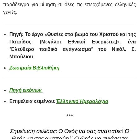
παράδειγμα για μίμηση σ’ όλες τις επερχόμενες ελληνικές
γενιές.
Πηγή
: Το έργο «Θυσίες στο βωμό του Χριστού και της
Πατρίδος: (Μεγάλοι Εθνικοί Ευεργέτες)», ένα
“Ελεύθερο παιδικό ανάγνωσμα” του Νικόλ. Σ.
Μπούλιου.
Ζωσιμαία Βιβλιοθήκη
Πηγή εικόνων
Επιμέλεια κειμένου:
Ἑλληνικὸ Ἡμερολόγιο
***
Σημείωση σελίδας:
Ο Θεός να σας αναπαύει! Ο
Θεός να σας αναπαύει!! Ο Θεός να αγιάσει τα