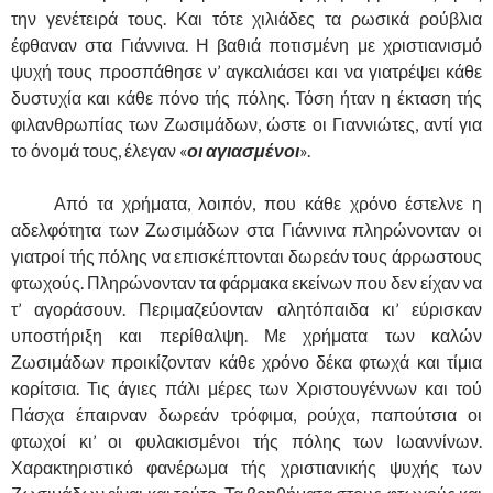
την γενέτειρά τους. Και τότε χιλιάδες τα ρωσικά ρούβλια
έφθαναν στα Γιάννινα. Η βαθιά ποτισμένη με χριστιανισμό
ψυχή τους προσπάθησε ν’ αγκαλιάσει και να γιατρέψει κάθε
δυστυχία και κάθε πόνο τής πόλης. Τόση ήταν η έκταση τής
φιλανθρωπίας των Ζωσιμάδων, ώστε οι Γιαννιώτες, αντί για
το όνομά τους, έλεγαν «
οι αγιασμένοι
».
……….
Από τα χρήματα, λοιπόν, που κάθε χρόνο έστελνε η
αδελφότητα των Ζωσιμάδων στα Γιάννινα πληρώνονταν οι
γιατροί τής πόλης να επισκέπτονται δωρεάν τους άρρωστους
φτωχούς. Πληρώνονταν τα φάρμακα εκείνων που δεν είχαν να
τ’ αγοράσουν. Περιμαζεύονταν αλητόπαιδα κι’ εύρισκαν
υποστήριξη και περίθαλψη. Με χρήματα των καλών
Ζωσιμάδων προικίζονταν κάθε χρόνο δέκα φτωχά και τίμια
κορίτσια. Τις άγιες πάλι μέρες των Χριστουγέννων και τού
Πάσχα έπαιρναν δωρεάν τρόφιμα, ρούχα, παπούτσια οι
φτωχοί κι’ οι φυλακισμένοι τής πόλης των Ιωαννίνων.
Χαρακτηριστικό φανέρωμα τής χριστιανικής ψυχής των