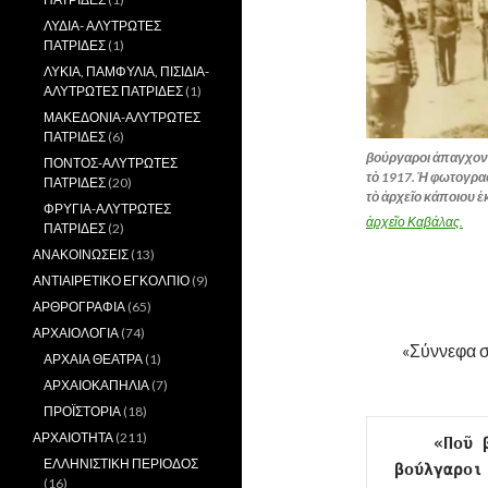
ΛΥΔΙΑ- ΑΛΥΤΡΩΤΕΣ
ΠΑΤΡΙΔΕΣ
(1)
ΛΥΚΙΑ, ΠΑΜΦΥΛΙΑ, ΠΙΣΙΔΙΑ-
ΑΛΥΤΡΩΤΕΣ ΠΑΤΡΙΔΕΣ
(1)
ΜΑΚΕΔΟΝΙΑ-ΑΛΥΤΡΩΤΕΣ
ΠΑΤΡΙΔΕΣ
(6)
βούργαροι ἀπαγχονί
ΠΟΝΤΟΣ-ΑΛΥΤΡΩΤΕΣ
τὸ 1917. Ἡ φωτογρα
ΠΑΤΡΙΔΕΣ
(20)
τὸ ἀρχεῖο κάποιου 
ΦΡΥΓΙΑ-ΑΛΥΤΡΩΤΕΣ
.
ἀρχεῖο Καβάλας.
ΠΑΤΡΙΔΕΣ
(2)
ΑΝΑΚΟΙΝΩΣΕΙΣ
(13)
ΑΝΤΙΑΙΡΕΤΙΚΟ ΕΓΚΟΛΠΙΟ
(9)
ΑΡΘΡΟΓΡΑΦΙΑ
(65)
ΑΡΧΑΙΟΛΟΓΙΑ
(74)
«Σύννεφα σ
ΑΡΧΑΙΑ ΘΕΑΤΡΑ
(1)
ΑΡΧΑΙΟΚΑΠΗΛΙΑ
(7)
ΠΡΟΪΣΤΟΡΙΑ
(18)
ΑΡΧΑΙΟΤΗΤΑ
(211)
«Ποῦ 
ΕΛΛΗΝΙΣΤΙΚΗ ΠΕΡΙΟΔΟΣ
βούλγαροι
(16)