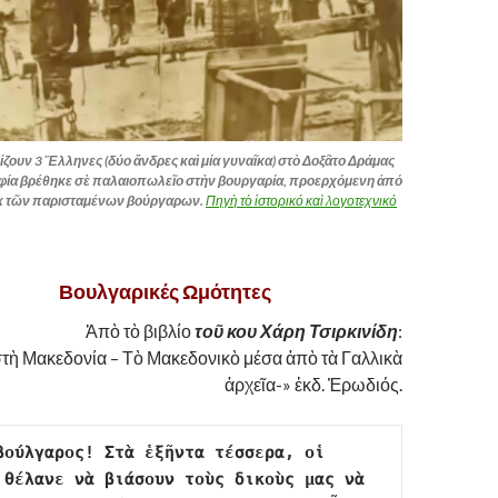
ζουν 3 Ἕλληνες (δύο ἄνδρες καὶ μία γυναῖκα) στὸ Δοξᾶτο Δράμας
φία βρέθηκε σὲ παλαιοπωλεῖο στὴν βουργαρία, προερχόμενη ἀπό
ἐκ τῶν παρισταμένων βούργαρων.
Πηγὴ τὸ ἱστορικό καὶ λογοτεχνικό
……….
Βουλγαρικές Ωμότητες
,
Ἀπὸ τὸ βιβλίο
τοῦ κου Χάρη Τσιρκινίδη
:
τὴ Μακεδονία – Τὸ Μακεδονικὸ μέσα ἀπὸ τὰ Γαλλικὰ
ἀρχεῖα-» ἐκδ. Ἐρωδιός.
βούλγαρος! Στὰ ἑξῆντα τέσσερα, οἱ 
 θέλανε νὰ βιάσουν τοὺς δικοὺς μας νὰ 