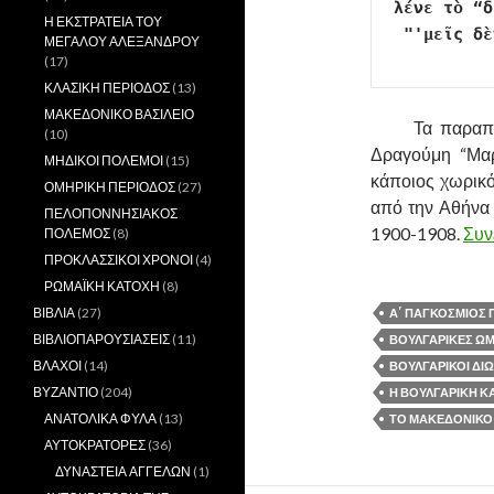
λένε τὸ “δ
Η ΕΚΣΤΡΑΤΕΙΑ ΤΟΥ
"'μεῖς δὲ
ΜΕΓΑΛΟΥ ΑΛΕΞΑΝΔΡΟΥ
(17)
ΚΛΑΣΙΚΗ ΠΕΡΙΟΔΟΣ
(13)
ΜΑΚΕΔΟΝΙΚΟ ΒΑΣΙΛΕΙΟ
……….
Τα παραπά
(10)
Δραγούμη “Μαρ
ΜΗΔΙΚΟΙ ΠΟΛΕΜΟΙ
(15)
κάποιος χωρικ
ΟΜΗΡΙΚΗ ΠΕΡΙΟΔΟΣ
(27)
από την Αθήνα σ
ΠΕΛΟΠΟΝΝΗΣΙΑΚΟΣ
1900-1908.
Συν
ΠΟΛΕΜΟΣ
(8)
ΠΡΟΚΛΑΣΣΙΚΟΙ ΧΡΟΝΟΙ
(4)
ΡΩΜΑΪΚΗ ΚΑΤΟΧΗ
(8)
ΒΙΒΛΙΑ
(27)
Α΄ ΠΑΓΚΟΣΜΙΟΣ
ΒΙΒΛΙΟΠΑΡΟΥΣΙΑΣΕΙΣ
(11)
ΒΟΥΛΓΑΡΙΚΕΣ ΩΜ
ΒΛΑΧΟΙ
(14)
ΒΟΥΛΓΑΡΙΚΟΙ ΔΙ
ΒΥΖΑΝΤΙΟ
(204)
Η ΒΟΥΛΓΑΡΙΚΗ Κ
ΑΝΑΤΟΛΙΚΑ ΦΥΛΑ
(13)
ΤΟ ΜΑΚΕΔΟΝΙΚΟ
ΑΥΤΟΚΡΑΤΟΡΕΣ
(36)
ΔΥΝΑΣΤΕΙΑ ΑΓΓΕΛΩΝ
(1)