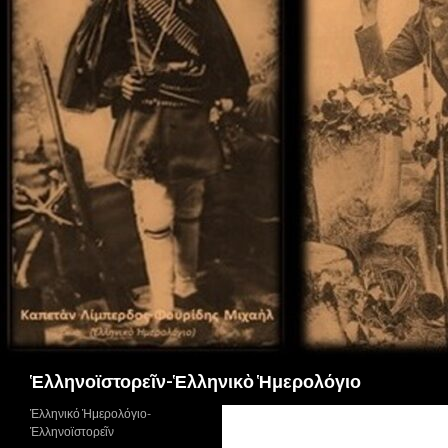
Αναζήτηση
Ἑλληνοϊστορεῖν-Ἑλληνικὸ Ἡμερολόγιο
Ἑλληνικό Ἡμερολόγιο-
Ἑλληνοϊστορεῖν