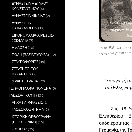
ΔΥΝΑΣΤΕΙΑ ΜΕΓΑΛΟΥ
ΚΩΝΣΤΑΝΤΙΝΟΥ
(6)
ΔΥΝΑΣΤΕΙΑ ΝΙΚΑΙΑΣ
(2)
ΔΥΝΑΣΤΕΙΑ
ΠΑΛΑΙΟΛΟΓΩΝ
(12)
ΕΙΚΟΝΟΜΑΧΙΑ-ΑΙΡΕΣΕΙΣ-
ΣΧΙΣΜΑΤΑ
(7)
1916-Έλληνες πρόσφυ
Η ΑΛΩΣΗ
(18)
Στρυμόνα γιά να διασ
ΠΟΛΗ (ΒΑΣΙΛΕΥΟΥΣΑ)
(32)
ΣΤΑΥΡΟΦΟΡΙΕΣ
(15)
.
ΣΤΡΑΤΗΓΟΙ ΤΟΥ
ΒΥΖΑΝΤΙΟΥ
(7)
Η εισαγωγή απ
ΦΡΑΓΚΟΚΡΑΤΙΑ
(20)
τού Ελληνισμ
ΓΕΩΛΟΓΙΚΑ ΦΑΙΝΟΜΕΝΑ
(5)
ΓΛΩΣΣΑ-ΓΡΑΦΗ
(150)
ΑΡΧΑΙΩΝ ΦΡΑΣΕΙΣ
(1)
……….
Στις
15 Ι
ΓΛΩΣΣΙΚΟ ΖΗΤΗΜΑ
(5)
Ελευθερίου Β
ΙΣΤΟΡΙΚΗ ΟΡΘΟΓΡΑΦΙΑ
(ΠΟΛΥΤΟΝΙΚΟ)
(15)
ουδετερότητας 
ΟΜΗΡΟΣ
(85)
Γερμανία, την Τ