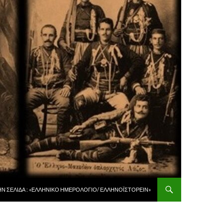
 ΠΕΡΙΕΧΌΜΕΝΟ
ῊΝ ΣΕΛΊΔΑ : «ἙΛΛΗΝΙΚῸ ἩΜΕΡΟΛΌΓΙΟ/ ἙΛΛΗΝΟΪΣΤΟΡΕΙ͂Ν»