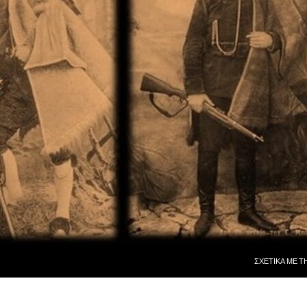
ΜΕΤΆΒΑΣΗ ΣΕ
ΣΧΕΤΙΚᾺ ΜῈ Τ