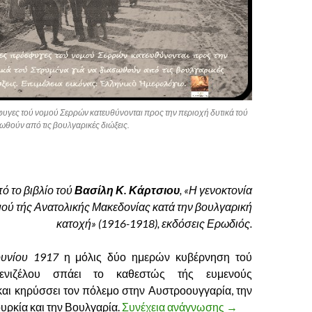
γες τού νομού Σερρών κατευθύνονται προς την περιοχή δυτικά τού
ωθούν από τις βουλγαρικές διώξεις.
ό το βιβλίο τού
Βασίλη Κ. Κάρτσιου
, «Η γενοκτονία
ού τής Ανατολικής Μακεδονίας κατά την βουλγαρική
κατοχή» (1916-1918), εκδόσεις Ερωδιός.
ουνίου 1917
η μόλις δύο ημερών κυβέρνηση τού
ενιζέλου σπάει το καθεστώς τής ευμενούς
και κηρύσσει τον πόλεμο στην Αυστροουγγαρία, την
ουρκία και την Βουλγαρία.
Συνέχεια ανάγνωσης
Η ΓΕΝΟΚΤΟΝΙΑ
→