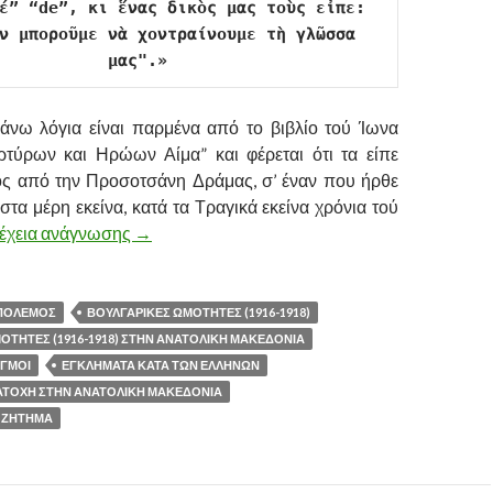
έ” “de”, κι ἕνας δικὸς μας τοὺς εἶπε: 
ν μποροῦμε νὰ χοντραίνουμε τὴ γλῶσσα 
μας".»
νω λόγια είναι παρμένα από το βιβλίο τού Ίωνα
τύρων και Ηρώων Αίμα” και φέρεται ότι τα είπε
ός από την Προσοτσάνη Δράμας, σ’ έναν που ήρθε
τα μέρη εκείνα, κατά τα Τραγικά εκείνα χρόνια τού
έχεια ανάγνωσης
ΒΟΥΛΓΑΡΙΚΕΣ ΩΜΟΤΗΤΕΣ (1916-1918) Σ
→
 ΠΟΛΕΜΟΣ
ΒΟΥΛΓΑΡΙΚΕΣ ΩΜΟΤΗΤΕΣ (1916-1918)
ΟΤΗΤΕΣ (1916-1918) ΣΤΗΝ ΑΝΑΤΟΛΙΚΗ ΜΑΚΕΔΟΝΙΑ
ΩΓΜΟΙ
ΕΓΚΛΗΜΑΤΑ ΚΑΤΑ ΤΩΝ ΕΛΛΗΝΩΝ
ΑΤΟΧΗ ΣΤΗΝ ΑΝΑΤΟΛΙΚΗ ΜΑΚΕΔΟΝΙΑ
 ΖΗΤΗΜΑ