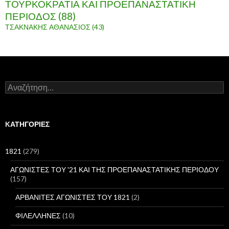
ΤΟΥΡΚΟΚΡΑΤΙΑ ΚΑΙ ΠΡΟΕΠΑΝΑΣΤΑΤΙΚΗ
ΠΕΡΙΟΔΟΣ
(88)
ΤΣΑΚΝΑΚΗΣ ΑΘΑΝΑΣΙΟΣ
(43)
Α
ν
α
ζ
ή
KΑΤΗΓΟΡΊΕΣ
τ
η
σ
1821
(279)
η
γ
ΑΓΩΝΙΣΤΕΣ ΤΟΥ '21 ΚΑΙ ΤΗΣ ΠΡΟΕΠΑΝΑΣΤΑΤΙΚΗΣ ΠΕΡΙΟΔΟΥ
ι
(157)
α
:
ΑΡΒΑΝΙΤΕΣ ΑΓΩΝΙΣΤΕΣ ΤΟΥ 1821
(2)
ΦΙΛΕΛΛΗΝΕΣ
(10)