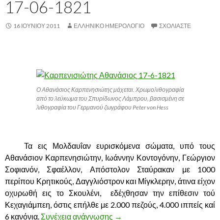
17-06-1821
16 ΙΟΥΝΊΟΥ 2011
ΕΛΛΗΝΙΚΟ ΗΜΕΡΟΛΟΓΙΟ
ΣΧΟΛΙΆΣΤΕ
.
Ο Αθανάσιος Καρπενησιώτης μάχεται. Χρωμολιθογραφία
από το λεύκωμα του Σπυρίδωνος Λάμπρου, βασισμένη σε
λιθογραφία του Γερμανού ζωγράφου Peter von Hess
,
……….
Τα εις Μολδαυΐαν ευρισκόμενα σώματα, υπό τους
Αθανάσιον Καρπενησιώτην, Ιωάννην Κοντογόνην, Γεώργιον
Σοφιανόν, Σφαέλλον, Απόστολον Σταύρακαν με 1000
περίπου Κρητικούς, Δαγγλιόστρον και Μίγκλερην, άτινα είχον
οχυρωθή εις το Σκουλένι, εδέχθησαν την επίθεσιν τού
Κεχαγιάμπεη, όστις επήλθε με 2.000 πεζούς, 4.000 ιππείς καί
6 κανόνια.
Συνέχεια ανάγνωσης
Η ΜΑΧΗ ΤΟΥ ΣΚΟΥΛΕΝΙΟΥ 1
→