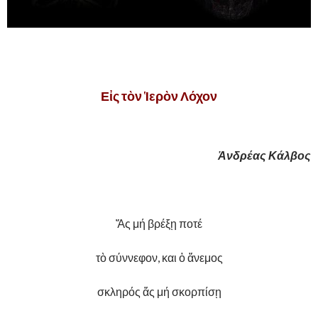
Εἰς τὸν Ἱερὸν Λόχον
Ἀνδρέας Κάλβος
Ἄς μή βρέξῃ ποτέ
τὸ σύννεφον, και ὁ ἄνεμος
σκληρός ἄς μή σκορπίσῃ