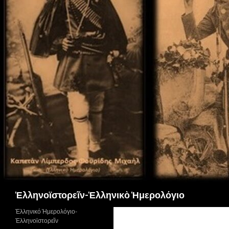
Αναζήτηση
Ἑλληνοϊστορεῖν-Ἑλληνικὸ Ἡμερολόγιο
Ἑλληνικό Ἡμερολόγιο-
Ἑλληνοϊστορεῖν