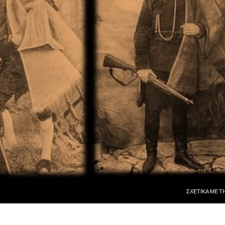
ΜΕΤΆΒΑΣΗ ΣΕ
ΣΧΕΤΙΚᾺ ΜῈ Τ