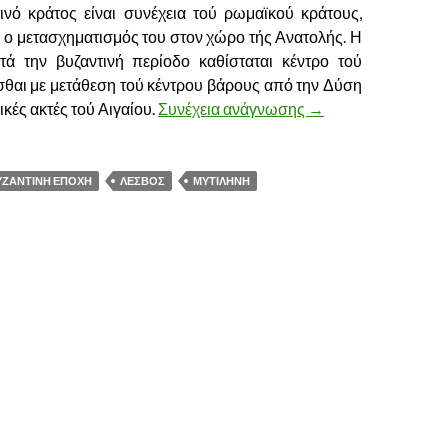
ινό κράτος είναι συνέχεια τού ρωμαϊκού κράτους,
 κι ο μετασχηματισμός του στον χώρο τής Ανατολής. Η
τά την βυζαντινή περίοδο καθίσταται κέντρο τού
εσθαι με μετάθεση τού κέντρου βάρους από την Δύση
ικές ακτές τού Αιγαίου.
Συνέχεια ανάγνωσης
Η ΛΕΣΒΟΣ ΤΗΝ ΒΥ
→
ΥΖΑΝΤΙΝΗ ΕΠΟΧΗ
ΛΕΣΒΟΣ
ΜΥΤΙΛΗΝΗ