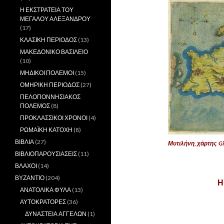
Η ΕΚΣΤΡΑΤΕΙΑ ΤΟΥ
ΜΕΓΑΛΟΥ ΑΛΕΞΑΝΔΡΟΥ
(17)
ΚΛΑΣΙΚΗ ΠΕΡΙΟΔΟΣ
(13)
ΜΑΚΕΔΟΝΙΚΟ ΒΑΣΙΛΕΙΟ
(10)
ΜΗΔΙΚΟΙ ΠΟΛΕΜΟΙ
(15)
ΟΜΗΡΙΚΗ ΠΕΡΙΟΔΟΣ
(27)
ΠΕΛΟΠΟΝΝΗΣΙΑΚΟΣ
ΠΟΛΕΜΟΣ
(8)
ΠΡΟΚΛΑΣΣΙΚΟΙ ΧΡΟΝΟΙ
(4)
ΡΩΜΑΪΚΗ ΚΑΤΟΧΗ
(8)
ΒΙΒΛΙΑ
(27)
Μυτιλήνη, χάρτης Gi
ΒΙΒΛΙΟΠΑΡΟΥΣΙΑΣΕΙΣ
(11)
.
ΒΛΑΧΟΙ
(14)
ΒΥΖΑΝΤΙΟ
(204)
Η
ΑΝΑΤΟΛΙΚΑ ΦΥΛΑ
(13)
ΑΥΤΟΚΡΑΤΟΡΕΣ
(36)
ΔΥΝΑΣΤΕΙΑ ΑΓΓΕΛΩΝ
(1)