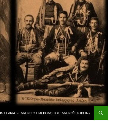
 ΠΕΡΙΕΧΌΜΕΝΟ
ῊΝ ΣΕΛΊΔΑ : «ἙΛΛΗΝΙΚῸ ἩΜΕΡΟΛΌΓΙΟ/ ἙΛΛΗΝΟΪΣΤΟΡΕΙ͂Ν»