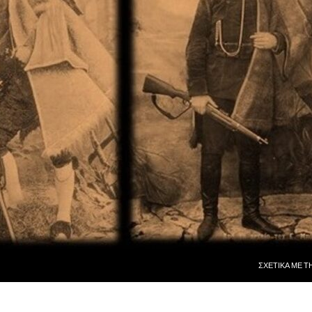
ΜΕΤΆΒΑΣΗ ΣΕ
ΣΧΕΤΙΚᾺ ΜῈ Τ