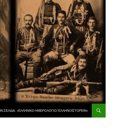
 ΠΕΡΙΕΧΌΜΕΝΟ
ῊΝ ΣΕΛΊΔΑ : «ἙΛΛΗΝΙΚῸ ἩΜΕΡΟΛΌΓΙΟ/ ἙΛΛΗΝΟΪΣΤΟΡΕΙ͂Ν»