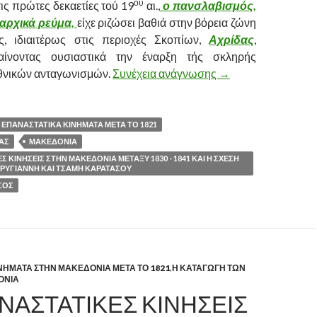
ου
ις πρώτες δεκαετίες τού 19
αι.,
ο πανσλαβισμός,
 αρχικά ρεύμα,
είχε ριζώσει βαθιά στην βόρεια ζώνη
ς, ιδιαιτέρως στις περιοχές Σκοπίων,
Αχρίδας
,
αίνοντας ουσιαστικά την έναρξη τής σκληρής
θνικών ανταγωνισμών.
Συνέχεια ανάγνωσης
ΟΙ ΕΠΑΝΑΣΤΑΤΙΚΕ
→
ΕΠΑΝΑΣΤΑΤΙΚΑ ΚΙΝΗΜΑΤΑ ΜΕΤΑ ΤΟ 1821
ΑΣ
ΜΑΚΕΔΟΝΙΑ
Σ ΚΙΝΗΣΕΙΣ ΣΤΗΝ ΜΑΚΕΔΟΝΙΑ ΜΕΤΑΞΥ 1830 - 1841 ΚΑΙ Η ΣΧΕΣΗ
ΡΥΓΙΑΝΝΗ ΚΑΙ ΤΣΑΜΗ ΚΑΡΑΤΑΣΟΥ
ΣΟΣ
ΝΗΜΑΤΑ ΣΤΗΝ ΜΑΚΕΔΟΝΙΑ ΜΕΤΑ ΤΟ 1821
,
Η ΚΑΤΑΓΩΓΗ ΤΩΝ
ΟΝΙΑ
ΝΑΣΤΑΤΙΚΕΣ ΚΙΝΗΣΕΙΣ