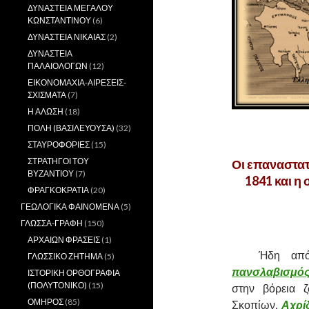
ΔΥΝΑΣΤΕΙΑ ΜΕΓΑΛΟΥ
ΚΩΝΣΤΑΝΤΙΝΟΥ
(6)
ΔΥΝΑΣΤΕΙΑ ΝΙΚΑΙΑΣ
(2)
ΔΥΝΑΣΤΕΙΑ
ΠΑΛΑΙΟΛΟΓΩΝ
(12)
ΕΙΚΟΝΟΜΑΧΙΑ-ΑΙΡΕΣΕΙΣ-
ΣΧΙΣΜΑΤΑ
(7)
Η ΑΛΩΣΗ
(18)
,
ΠΟΛΗ (ΒΑΣΙΛΕΥΟΥΣΑ)
(32)
ΣΤΑΥΡΟΦΟΡΙΕΣ
(15)
ΣΤΡΑΤΗΓΟΙ ΤΟΥ
Οι επαναστατ
ΒΥΖΑΝΤΙΟΥ
(7)
1841 και η
ΦΡΑΓΚΟΚΡΑΤΙΑ
(20)
ΓΕΩΛΟΓΙΚΑ ΦΑΙΝΟΜΕΝΑ
(5)
.
ΓΛΩΣΣΑ-ΓΡΑΦΗ
(150)
ΑΡΧΑΙΩΝ ΦΡΑΣΕΙΣ
(1)
……….
Ήδη από
ΓΛΩΣΣΙΚΟ ΖΗΤΗΜΑ
(5)
πανσλαβισμός,
ΙΣΤΟΡΙΚΗ ΟΡΘΟΓΡΑΦΙΑ
(ΠΟΛΥΤΟΝΙΚΟ)
(15)
στην βόρεια ζ
ΟΜΗΡΟΣ
(85)
Σκοπίων,
Αχρί