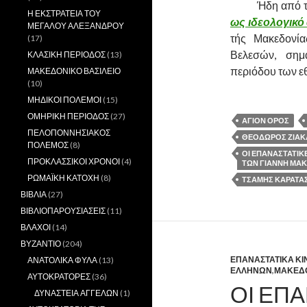
……….
Ήδη από τ
Η ΕΚΣΤΡΑΤΕΙΑ ΤΟΥ
ως ιδεολογικό
ΜΕΓΑΛΟΥ ΑΛΕΞΑΝΔΡΟΥ
τής Μακεδονία
(17)
Βελεσών, σημ
ΚΛΑΣΙΚΗ ΠΕΡΙΟΔΟΣ
(13)
περιόδου των ε
ΜΑΚΕΔΟΝΙΚΟ ΒΑΣΙΛΕΙΟ
(10)
ΜΗΔΙΚΟΙ ΠΟΛΕΜΟΙ
(15)
ΟΜΗΡΙΚΗ ΠΕΡΙΟΔΟΣ
(27)
ΑΓΙΟΝ ΟΡΟΣ
ΠΕΛΟΠΟΝΝΗΣΙΑΚΟΣ
ΘΕΟΔΩΡΟΣ ΖΙΑΚ
ΠΟΛΕΜΟΣ
(8)
ΟΙ ΕΠΑΝΑΣΤΑΤΙΚΕ
ΠΡΟΚΛΑΣΣΙΚΟΙ ΧΡΟΝΟΙ
(4)
ΤΩΝ ΓΙΑΝΝΗ ΜΑΚ
ΡΩΜΑΪΚΗ ΚΑΤΟΧΗ
(8)
ΤΣΑΜΗΣ ΚΑΡΑΤΑ
ΒΙΒΛΙΑ
(27)
ΒΙΒΛΙΟΠΑΡΟΥΣΙΑΣΕΙΣ
(11)
ΒΛΑΧΟΙ
(14)
ΒΥΖΑΝΤΙΟ
(204)
ΕΠΑΝΑΣΤΑΤΙΚΑ ΚΙ
ΑΝΑΤΟΛΙΚΑ ΦΥΛΑ
(13)
ΕΛΛΗΝΩΝ
,
ΜΑΚΕΔ
ΑΥΤΟΚΡΑΤΟΡΕΣ
(36)
ΟΙ ΕΠΑ
ΔΥΝΑΣΤΕΙΑ ΑΓΓΕΛΩΝ
(1)