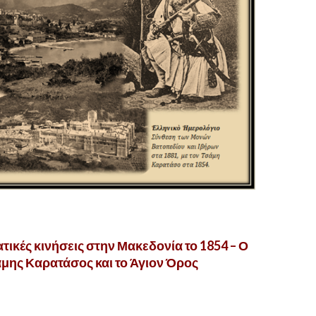
τικές κινήσεις στην Μακεδονία το 1854 – Ο
μης Καρατάσος και το Άγιον Όρος