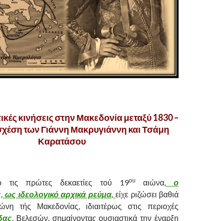
ικές κινήσεις στην Μακεδονία μεταξύ 1830 –
 σχέση των Γιάννη Μακρυγιάννη και Τσάμη
Καρατάσου
ου
 τις πρώτες δεκαετίες τού 19
αιώνα,
ο
 ως ιδεολογικό αρχικά ρεύμα,
είχε ριζώσει βαθιά
ώνη τής Μακεδονίας, ιδιαιτέρως στις περιοχές
δας
, Βελεσών, σημαίνοντας ουσιαστικά την έναρξη