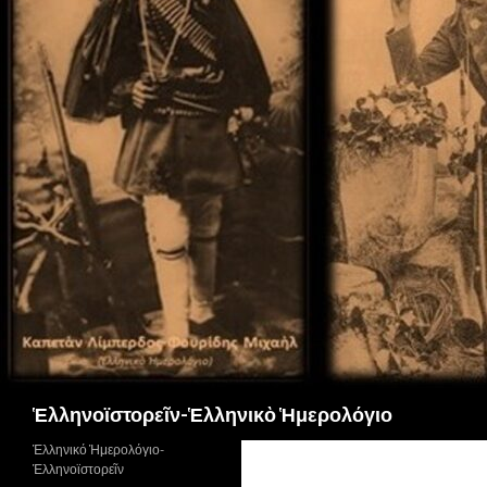
Αναζήτηση
Ἑλληνοϊστορεῖν-Ἑλληνικὸ Ἡμερολόγιο
Ἑλληνικό Ἡμερολόγιο-
Ἑλληνοϊστορεῖν