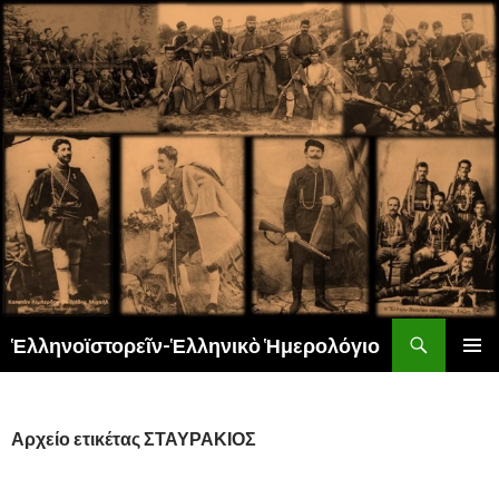
Αναζήτηση
Ἑλληνοϊστορεῖν-Ἑλληνικὸ Ἡμερολόγιο
ΜΕΤΆΒΑΣΗ
ΚΎΡΙΟ
ΣΕ
ΜΕΝΟΎ
ΠΕΡΙΕΧΌΜΕΝΟ
Αρχείο ετικέτας ΣΤΑΥΡΑΚΙΟΣ