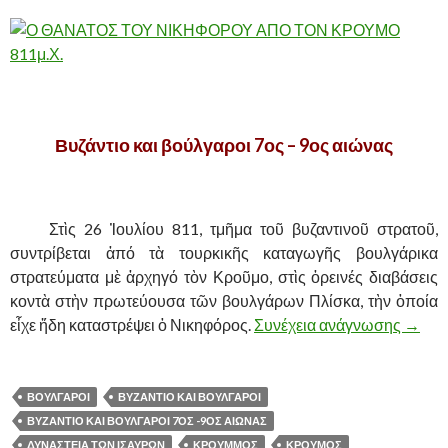
,.
Βυζάντιο και βούλγαροι 7ος – 9ος αιώνας
.
……….
Στὶς 26 Ἰουλίου 811, τμῆμα τοῦ βυζαντινοῦ στρατοῦ,
συντρίβεται ἀπό τὰ τουρκικῆς καταγωγῆς βουλγάρικα
στρατεύματα μὲ ἀρχηγό τὸν Κροῦμο, στὶς ὀρεινές διαβάσεις
κοντὰ στὴν πρωτεύουσα τῶν βουλγάρων Πλίσκα, τὴν ὁποία
εἶχε ἤδη καταστρέψει ὁ Νικηφόρος.
Συνέχεια ανάγνωσης
ΒΥΖΑΝ
→
ΒΟΥΛΓΑΡΟΙ
ΒΥΖΑΝΤΙΟ ΚΑΙ ΒΟΥΛΓΑΡΟΙ
ΒΥΖΑΝΤΙΟ ΚΑΙ ΒΟΥΛΓΑΡΟΙ 7ΟΣ -9ΟΣ ΑΙΩΝΑΣ
ΔΥΝΑΣΤΕΙΑ ΤΩΝ ΙΣΑΥΡΩΝ
ΚΡΟΥΜΜΟΣ
ΚΡΟΥΜΟΣ