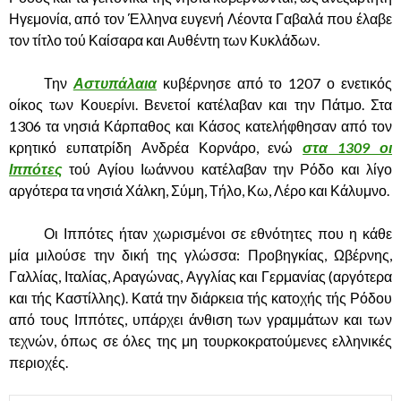
Ηγεμονία, από τον Έλληνα ευγενή Λέοντα Γαβαλά που έλαβε
τον τίτλο τού Καίσαρα και Αυθέντη των Κυκλάδων.
……….
Την
Αστυπάλαια
κυβέρνησε από το 1207 ο ενετικός
οίκος των Κουερίνι. Βενετοί κατέλαβαν και την Πάτμο. Στα
1306 τα νησιά Κάρπαθος και Κάσος κατελήφθησαν από τον
κρητικό ευπατρίδη Ανδρέα Κορνάρο, ενώ
στα 1309 οι
Ιππότες
τού Αγίου Ιωάννου κατέλαβαν την Ρόδο και λίγο
αργότερα τα νησιά Χάλκη, Σύμη, Τήλο, Κω, Λέρο και Κάλυμνο.
……….
Οι Ιππότες ήταν χωρισμένοι σε εθνότητες που η κάθε
μία μιλούσε την δική της γλώσσα: Προβηγκίας, Ωβέρνης,
Γαλλίας, Ιταλίας, Αραγώνας, Αγγλίας και Γερμανίας (αργότερα
και τής Καστίλλης).
Κατά την διάρκεια τής κατοχής τής Ρόδου
από τους Ιππότες, υπάρχει άνθιση των γραμμάτων και των
τεχνών, όπως σε όλες της μη τουρκοκρατούμενες ελληνικές
περιοχές.