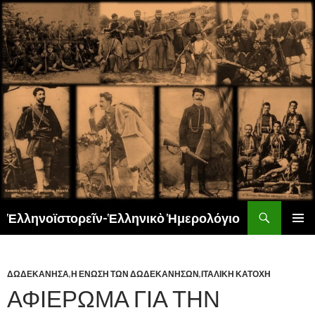
Αναζήτηση
Ἑλληνοϊστορεῖν-Ἑλληνικὸ Ἡμερολόγιο
ΜΕΤΆΒΑΣΗ
ΚΎΡΙΟ
ΣΕ
ΜΕΝΟΎ
ΠΕΡΙΕΧΌΜΕΝΟ
ΔΩΔΕΚΑΝΗΣΑ
,
Η ΕΝΩΣΗ ΤΩΝ ΔΩΔΕΚΑΝΗΣΩΝ
,
ΙΤΑΛΙΚΗ ΚΑΤΟΧΗ
ΑΦΙΕΡΩΜΑ ΓΙΑ ΤΗΝ