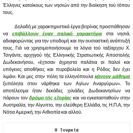
Έλληνες κατοίκους των νησιών από την διοίκηση τού τόπου
τους.
……….
Δηλαδή με χαρακτηριστικά έργα βιτρίνας προσπάθησαν
να
επιβάλλουν έναν ιταλικό χαρακτήρα
στα νησιά,
αδιαφορώντας για την υποδομή και την ουσιαστική ανάπτυξή
τους. Γιά να χρησιμοποιήσουμε τα λόγια τού ταξίαρχου Χ.
Τσιγάντε, αρχηγού τής Ελληνικής Στρατιωτικής Αποστολής
Δωδεκανήσου, «έχτισαν άχρηστα παλάτια οι Ιταλοί και
υπόγειες αποθήκες και πυροβολεία και η Ρόδος δεν έχει
λιμάνι. Και μες στην πόλη τα ελληνόπουλα
κάνουν μάθημα
ξυπόλητα στον νάρθηκα των Αγίων Αναργύρων». Το
αποτέλεσμα ήταν δεκάδες χιλιάδες Δωδεκανησίων να
πάρουν τον
δρόμο τής εξορίας
και να εγκατασταθούν στην
Αυστραλία, την Αίγυπτο, την ελεύθερη Ελλάδα, τις Η.Π.Α, την
Νότια Αμερική, την Αιθιοπία και αλλού.
Η Τουρκία