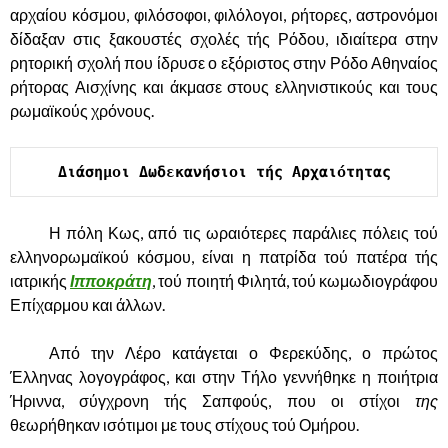
αρχαίου κόσμου, φιλόσοφοι, φιλόλογοι, ρήτορες, αστρονόμοι
δίδαξαν στις ξακουστές σχολές τής Ρόδου, ιδιαίτερα στην
ρητορική σχολή που ίδρυσε ο εξόριστος στην Ρόδο Αθηναίος
ρήτορας Αισχίνης και άκμασε στους ελληνιστικούς και τους
ρωμαϊκούς χρόνους.
Διάσημοι Δωδεκανήσιοι τής Αρχαιότητας
……….
Η πόλη Κως, από τις ωραιότερες παράλιες πόλεις τού
ελληνορωμαϊκού κόσμου, είναι η πατρίδα τού πατέρα τής
ιατρικής
Ιπποκράτη
, τού ποιητή Φιλητά, τού κωμωδιογράφου
Επίχαρμου και άλλων.
……….
Από την Λέρο κατάγεται ο Φερεκύδης, ο πρώτος
Έλληνας λογογράφος, και στην Τήλο γεννήθηκε η ποιήτρια
Ήριννα, σύγχρονη τής Σαπφούς, που οι στίχοι
της
θεωρήθηκαν ισότιμοι με τους στίχους τού Ομήρου.