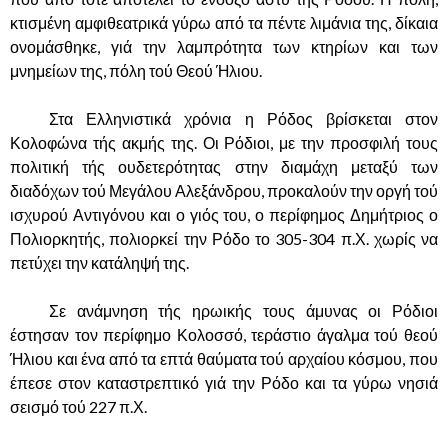
κτισμένη αμφιθεατρικά γύρω από τα πέντε λιμάνια της, δίκαια
ονομάσθηκε, γιά την λαμπρότητα των κτηρίων και των
μνημείων της, πόλη τού Θεού Ήλιου.
……….
Στα Ελληνιστικά χρόνια η Ρόδος βρίσκεται στον
Κολοφώνα τής ακμής της. Οι Ρόδιοι, με την προσφιλή τους
πολιτική τής ουδετερότητας στην διαμάχη μεταξύ των
διαδόχων τού Μεγάλου Αλεξάνδρου, προκαλούν την οργή τού
ισχυρού Αντιγόνου και ο γιός του, ο περίφημος Δημήτριος ο
Πολιορκητής, πολιορκεί την Ρόδο το 305-304 π.Χ. χωρίς να
πετύχει την κατάληψή της.
……….
Σε ανάμνηση τής ηρωικής τους άμυνας οι Ρόδιοι
έστησαν τον περίφημο Κολοσσό, τεράστιο άγαλμα τού θεού
Ήλιου και ένα από τα επτά θαύματα τού αρχαίου κόσμου, που
έπεσε στον καταστρεπτικό γιά την Ρόδο και τα γύρω νησιά
σεισμό τού 227 π.Χ.