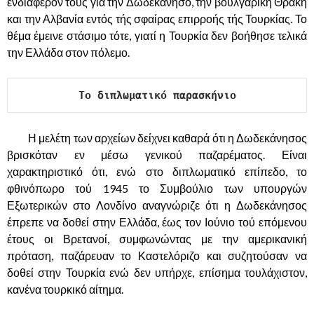
ενδιαφέρον τους γιά την Δωδεκάνησο, την βουλγαρική Θράκη
και την Αλβανία εντός τής σφαίρας επιρροής τής Τουρκίας. Το
θέμα έμεινε στάσιμο τότε, γιατί η Τουρκία δεν βοήθησε τελικά
την Ελλάδα στον πόλεμο.
Το διπλωματικό παρασκήνιο
,,,,,,,,,,
Η μελέτη των αρχείων δείχνει καθαρά ότι η Δωδεκάνησος
βρισκόταν εν μέσω γενικού παζαρέματος. Είναι
χαρακτηριστικό ότι, ενώ στο διπλωματικό επίπεδο, το
φθινόπωρο τού 1945 το Συμβούλιο των υπουργών
Εξωτερικών στο Λονδίνο αναγνώριζε ότι η Δωδεκάνησος
έπρεπε να δοθεί στην Ελλάδα, έως τον Ιούνιο τού επόμενου
έτους οι Βρετανοί, συμφωνώντας με την αμερικανική
πρόταση, παζάρευαν το Καστελόριζο και συζητούσαν να
δοθεί στην Τουρκία ενώ δεν υπήρχε, επίσημα τουλάχιστον,
κανένα τουρκικό αίτημα.