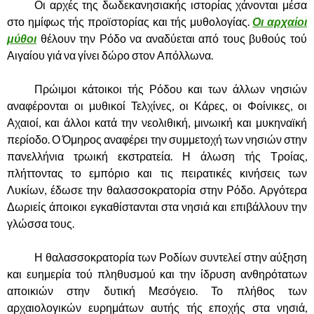
……….
Οι αρχές της δωδεκανησιακής ιστορίας χάνονται μέσα
στο ημίφως τής προϊστορίας και τής μυθολογίας.
Οι αρχαίοι
μύθοι
θέλουν την Ρόδο να αναδύεται από τους βυθούς τού
Αιγαίου γιά να γίνει δώρο στον Απόλλωνα.
……….
Πρώιμοι κάτοικοι τής Ρόδου και των άλλων νησιών
αναφέρονται οι μυθικοί Τελχίνες, οι Κάρες, οι Φοίνικες, οι
Αχαιοί, και άλλοι κατά την νεολιθική, μινωική και μυκηναϊκή
περίοδο. Ο Όμηρος αναφέρει την συμμετοχή των νησιών στην
πανελλήνια τρωική εκστρατεία. Η άλωση τής Τροίας,
πλήττοντας το εμπόριο και τις πειρατικές κινήσεις των
Λυκίων, έδωσε την θαλασσοκρατορία στην Ρόδο. Αργότερα
Δωριείς άποικοι εγκαθίστανται στα νησιά και επιβάλλουν την
γλώσσα τους.
……….
Η θαλασσοκρατορία των Ροδίων συντελεί στην αύξηση
και ευημερία τού πληθυσμού και την ίδρυση ανθηρότατων
αποικιών στην δυτική Μεσόγειο. Το πλήθος των
αρχαιολογικών ευρημάτων αυτής τής εποχής στα νησιά,