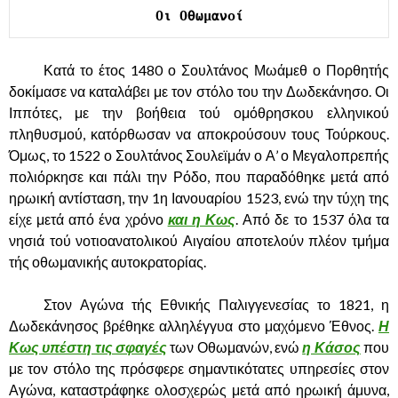
Οι Οθωμανοί
……….
Κατά το έτος 1480 ο Σουλτάνος Μωάμεθ ο Πορθητής
δοκίμασε να καταλάβει με τον στόλο του την Δωδεκάνησο. Οι
Ιππότες, με την βοήθεια τού ομόθρησκου ελληνικού
πληθυσμού, κατόρθωσαν να αποκρούσουν τους Τούρκους.
Όμως, το 1522 ο Σουλτάνος Σουλεϊμάν ο Α’ ο Μεγαλοπρεπής
πολιόρκησε και πάλι την Ρόδο, που παραδόθηκε μετά από
ηρωική αντίσταση, την 1η Ιανουαρίου 1523, ενώ την τύχη της
είχε μετά από ένα χρόνο
και η Κως
. Από δε το 1537 όλα τα
νησιά τού νοτιοανατολικού Αιγαίου αποτελούν πλέον τμήμα
τής οθωμανικής αυτοκρατορίας.
……….
Στον Αγώνα τής Εθνικής Παλιγγενεσίας το 1821, η
Δωδεκάνησος βρέθηκε αλληλέγγυα στο μαχόμενο Έθνος.
Η
Κως υπέστη τις σφαγές
των Οθωμανών, ενώ
η Κάσος
που
με τον στόλο της πρόσφερε σημαντικότατες υπηρεσίες στον
Αγώνα, καταστράφηκε ολοσχερώς μετά από ηρωική άμυνα,