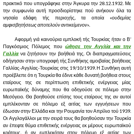
πρακτικό που υπογράφηκε στην Άγκυρα την 28.12.1932. Με
την συμφωνία αυτή προσδιορίστηκε πού ανήκουν όλα τα
νησαία εδάφη τής περιοχής, τα οποία «
ουδεμίας
αμφισβητήσεως αποτελούν αντικείμενον
».
……….
Αφορμή γιά καινούρια εμπλοκή τής Τουρκίας ήταν ο Β’
Παγκόσμιος Πόλεμος που
ώθησε την Αγγλία και την
Γαλλία
να ζητήσουν την βοήθειά της. Οι διαπραγματεύσεις
οδήγησαν στην υπογραφή τής Συνθήκης αμοιβαίας βοήθειας
Γαλλίας-Αγγλίας-Τουρκίας στις 19/10/1939. Η Συνθήκη αυτή
προέβλεπε ότι η Τουρκία θα έδινε κάθε δυνατή βοήθεια στους
εταίρους της σε περίπτωση επιθετικής ενέργειας μίας
ευρωπαϊκής δύναμης που θα οδηγούσε σε πόλεμο στην
Μεσόγειο. Θα βοηθούσε επίσης τους εταίρους της αν αυτοί
εμπλέκονταν σε πόλεμο εξ αιτίας των εγγυήσεων που
έδωσαν στην Ελλάδα και την Ρουμανία τον Απρίλιο τού 1939.
Οι Αγγλογάλλοι με την σειρά τους θα βοηθούσαν την Τουρκία
αν έπεφτε θύμα επιθετικής ενέργειας εκ μέρους ευρωπαϊκού
κράτους, ή αν εμπλεκόταν στον πόλεμο εξ αιτίας των