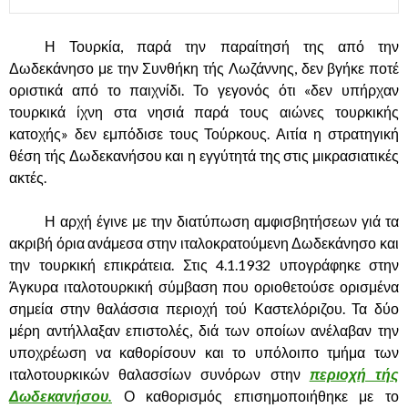
……….
Η Τουρκία, παρά την παραίτησή της από την
Δωδεκάνησο με την Συνθήκη τής Λωζάννης, δεν βγήκε ποτέ
οριστικά από το παιχνίδι. Το γεγονός ότι «δεν υπήρχαν
τουρκικά ίχνη στα νησιά παρά τους αιώνες τουρκικής
κατοχής» δεν εμπόδισε τους Τούρκους. Αιτία η στρατηγική
θέση τής Δωδεκανήσου και η εγγύτητά της στις μικρασιατικές
ακτές.
……….
Η αρχή έγινε με την διατύπωση αμφισβητήσεων γιά τα
ακριβή όρια ανάμεσα στην ιταλοκρατούμενη Δωδεκάνησο και
την τουρκική επικράτεια. Στις 4.1.1932 υπογράφηκε στην
Άγκυρα ιταλοτουρκική σύμβαση που οριοθετούσε ορισμένα
σημεία στην θαλάσσια περιοχή τού Καστελόριζου. Τα δύο
μέρη αντήλλαξαν επιστολές, διά των οποίων ανέλαβαν την
υποχρέωση να καθορίσουν και το υπόλοιπο τμήμα των
ιταλοτουρκικών θαλασσίων συνόρων στην
περιοχή τής
Δωδεκανήσου.
Ο καθορισμός επισημοποιήθηκε με το