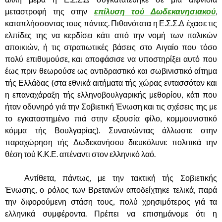
μεταστροφή της στην
επίλυση τού Δωδεκανησιακού
,
καταπλήσσοντας τους πάντες. Πιθανότατα η Ε.Σ.Σ.Δ έχασε τις
ελπίδες της να κερδίσει κάτι από την νομή των ιταλικών
αποικιών, ή τις στρατιωτικές βάσεις στο Αιγαίο που τόσο
πολύ επιθυμούσε, και αποφάσισε να υποστηρίξει αυτό που
έως πριν θεωρούσε ως αντιδραστικό και σωβινιστικό αίτημα
τής Ελλάδας (στα εθνικά αιτήματα τής χώρας εντασσόταν και
η επαναχάραξη τής ελληνοβουλγαρικής μεθορίου, κάτι που
ήταν οδυνηρό γιά την Σοβιετική Ένωση και τις σχέσεις της με
το εγκαταστημένο πιά στην εξουσία φίλο, κομμουνιστικό
κόμμα τής Βουλγαρίας). Συναινώντας άλλωστε στην
παραχώρηση τής Δωδεκανήσου διευκόλυνε πολιτικά την
θέση τού Κ.Κ.Ε. απέναντι στον ελληνικό λαό.
……….
Αντίθετα, πάντως, με την τακτική τής Σοβιετικής
Ένωσης, ο ρόλος των Βρετανών αποδείχτηκε τελικά, παρά
την διφορούμενη στάση τους, πολύ χρησιμότερος γιά τα
ελληνικά συμφέροντα. Πρέπει να επισημάνομε ότι η