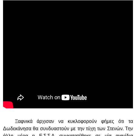
……….
Ξαφνικά άρχισαν να κυκλοφορούν φήμες ότι τα
Δωδεκάνησα θα συνδυαστούν με την τύχη των Στενών. Την
άλλη μέρα η Ε.Σ.Σ.Δ συγκατατέθηκε σε μία αιφνίδια