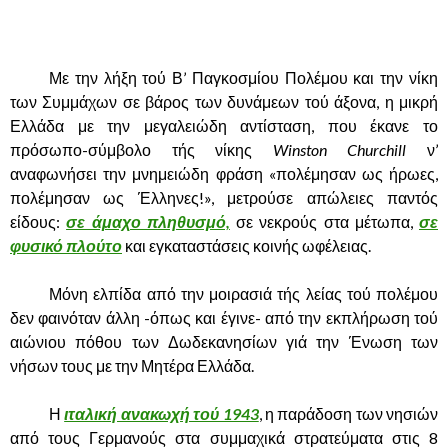
.
……….
Με την λήξη τού Β’ Παγκοσμίου Πολέμου και την νίκη
των Συμμάχων σε βάρος των δυνάμεων τού άξονα, η μικρή
Ελλάδα με την μεγαλειώδη αντίσταση, που έκανε το
πρόσωπο-σύμβολο τής νίκης
Winston Churchill
ν’
αναφωνήσει την μνημειώδη φράση «πολέμησαν ως ήρωες,
πολέμησαν ως Έλληνες!», μετρούσε απώλειες παντός
είδους:
σε άμαχο πληθυσμό,
σε νεκρούς στα μέτωπα,
σε
φυσικό πλούτο
και εγκαταστάσεις κοινής ωφέλειας.
……….
Μόνη ελπίδα από την μοιρασιά τής λείας τού πολέμου
δεν φαινόταν άλλη -όπως και έγινε- από την εκπλήρωση τού
αιώνιου πόθου των Δωδεκανησίων γιά την Ένωση των
νήσων τους με την Μητέρα Ελλάδα.
……….
Η
ιταλική ανακωχή τού 1943
, η παράδοση των νησιών
από τους Γερμανούς στα συμμαχικά στρατεύματα στις 8