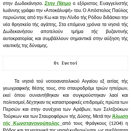
στην Δωδεκάνησο.
Στην Πάτμο
ο εξόριστος Ευαγγελιστής
Ιωάννης γράφει την «Αποκάλυψή» του. Ο Απόστολος Παύλος
περνώντας από την Κω και την Λίνδο τής Ρόδου διδάσκει την
νέα θρησκεία τής αγάπης. Στα επόμενα χρόνια τα νησιά τής
Δωδεκανήσου αποτελούν τμήμα
τής
βυζαντινής
αυτοκρατορίας και συμβάλλουν σημαντικά στην αύξηση τής
ναυτικής της δύναμης.
Οι Ενετοί
……….
Τα νησιά τού νοτιοανατολικού Αιγαίου εξ αιτίας τής
γεωγραφικής θέσης τους, στο σταυροδρόμι τριών ηπείρων,
εκεί όπου συναντήθηκαν και συγκρούστηκαν λαοί και
πολιτισμοί, δέχτηκαν τις καταστροφικές επιδρομές πρώτα των
Περσών και στην συνέχεια των Αράβων, των Σελτζούκων
Τούρκων και των Σταυροφόρων τής Δύσης. Μετά την
Άλωση
τής Κωνσταντινούπολης
από τους Φράγκους (1204) η
Ρόδος και τα γειτονικά της νησιά κυβερνώνται, ως ανεξάρτητη