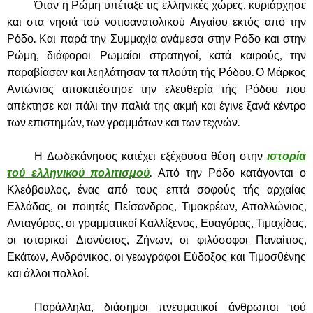
……….
Όταν η Ρώμη υπέταξε τις ελληνικές χώρες, κυριάρχησε
και στα νησιά τού νοτιοανατολικού Αιγαίου εκτός από την
Ρόδο. Και παρά την Συμμαχία ανάμεσα στην Ρόδο και στην
Ρώμη, διάφοροι Ρωμαίοι στρατηγοί, κατά καιρούς, την
παραβίασαν και λεηλάτησαν τα πλούτη τής Ρόδου. Ο Μάρκος
Αντώνιος αποκατέστησε την ελευθερία τής Ρόδου που
απέκτησε και πάλι την παλιά της ακμή και έγινε ξανά κέντρο
των επιστημών, των γραμμάτων και των τεχνών.
……….
Η Δωδεκάνησος κατέχει εξέχουσα θέση στην
ιστορία
τού ελληνικού πολιτισμού
. Από την Ρόδο κατάγονται ο
Κλεόβουλος, ένας από τους επτά σοφούς τής αρχαίας
Ελλάδας, οι ποιητές Πείσανδρος, Τιμοκρέων, Απολλώνιος,
Ανταγόρας, οι γραμματικοί Καλλίξενος, Ευαγόρας, Τιμαχίδας,
οι ιστορικοί Διονύσιος, Ζήνων, οι φιλόσοφοι Παναίτιος,
Εκάτων, Ανδρόνικος, οι γεωγράφοι Εύδοξος και Τιμοσθένης
και άλλοι πολλοί.
……….
Παράλληλα, διάσημοι πνευματικοί άνθρωποι τού