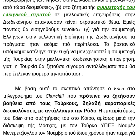
από τώρα δεσμεύσεις», (β) στο ζήτημα τής
συμμετοχής τού
ελληνικού στρατού
σε μελλοντικές επιχειρήσεις στην
Δωδεκάνησο απαντούσαν «είναι στρατιωτικό θέμα. Εμείς
πάντως θα εισηγηθούμε ευνοϊκά», (γ) γιά την συμμετοχή
Ελλήνων στην μελλοντική διοίκηση τής Δωδεκανήσου τα
πράγματα ήταν ακόμα πιό περίπλοκα. Το βρετανικό
υπόμνημα κατέληγε στην ευχή να μην χρειαστεί η συμμετοχή
τής Τουρκίας στην μελλοντική δωδεκανησιακή επιχείρηση,
γιατί η Τουρκία θα ζητούσε σίγουρα ανταλλάγματα που θα
περιέπλεκαν τρομερά την κατάσταση.
……….
Με βάση αυτό το σκεπτικό απάντησε ο
Eden
στο
τηλεγράφημα τού
Churchill
που
πρότεινε να ζητήσουν
βοήθεια από τους Τούρκους, δηλαδή αεροπορικές
διευκολύνσεις, με αντάλλαγμα την Ρόδο.
Η εμπειρία όμως
τού
Eden
από συζητήσεις του στο Κάιρο, αμέσως μετά την
διάσκεψη τής Μόσχας, με τον Τούρκο ΥΠΕΞ Νουμέν
Μενεμετζίογλου τον Νοέμβριο τού ίδιου χρόνου ήταν πέρα γιά