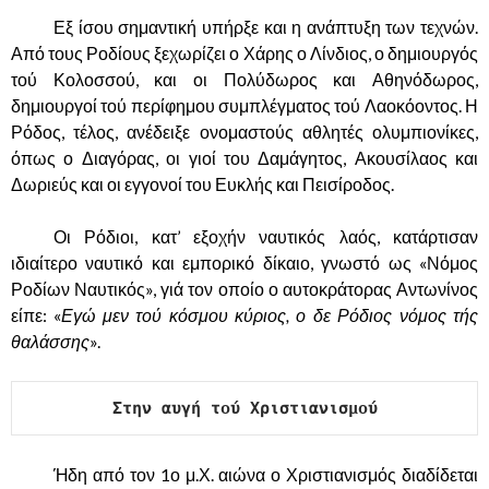
……….
Εξ ίσου σημαντική υπήρξε και η ανάπτυξη των τεχνών.
Από τους Ροδίους ξεχωρίζει ο Χάρης ο Λίνδιος, ο δημιουργός
τού Κολοσσού, και οι Πολύδωρος και Αθηνόδωρος,
δημιουργοί τού περίφημου συμπλέγματος τού Λαοκόοντος. Η
Ρόδος, τέλος, ανέδειξε ονομαστούς αθλητές ολυμπιονίκες,
όπως ο Διαγόρας, οι γιοί του Δαμάγητος, Ακουσίλαος και
Δωριεύς και οι εγγονοί του Ευκλής και Πεισίροδος.
……….
Οι Ρόδιοι, κατ’ εξοχήν ναυτικός λαός, κατάρτισαν
ιδιαίτερο ναυτικό και εμπορικό δίκαιο, γνωστό ως «Νόμος
Ροδίων Ναυτικός», γιά τον οποίο ο αυτοκράτορας Αντωνίνος
είπε: «
Εγώ μεν τού κόσμου κύριος, ο δε Ρόδιος νόμος τής
θαλάσσης
».
Στην αυγή τού Χριστιανισμού
……….
Ήδη από τον 1ο μ.Χ. αιώνα ο Χριστιανισμός διαδίδεται