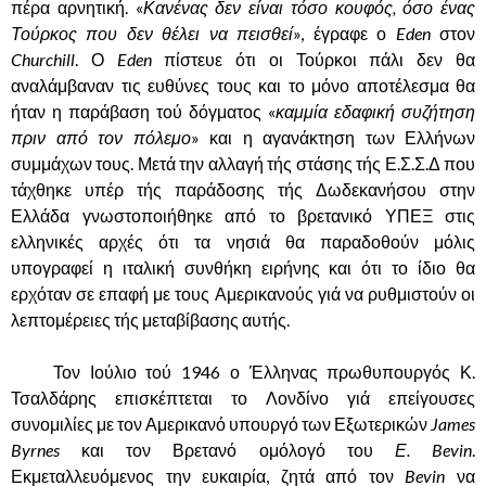
πέρα αρνητική. «
Κανένας δεν είναι τόσο κουφός, όσο ένας
Τούρκος που δεν θέλει να πεισθεί
», έγραφε ο
Eden
στον
Churchill
. Ο
Eden
πίστευε ότι οι Τούρκοι πάλι δεν θα
αναλάμβαναν τις ευθύνες τους και το μόνο αποτέλεσμα θα
ήταν η παράβαση τού δόγματος «
καμμία εδαφική συζήτηση
πριν από τον πόλεμο
» και η αγανάκτηση των Ελλήνων
συμμάχων τους. Μετά την αλλαγή τής στάσης τής Ε.Σ.Σ.Δ που
τάχθηκε υπέρ τής παράδοσης τής Δωδεκανήσου στην
Ελλάδα γνωστοποιήθηκε από το βρετανικό ΥΠΕΞ στις
ελληνικές αρχές ότι τα νησιά θα παραδοθούν μόλις
υπογραφεί η ιταλική συνθήκη ειρήνης και ότι το ίδιο θα
ερχόταν σε επαφή με τους Αμερικανούς γιά να ρυθμιστούν οι
λεπτομέρειες τής μεταβίβασης αυτής.
……….
Τον Ιούλιο τού 1946 ο Έλληνας πρωθυπουργός Κ.
Τσαλδάρης επισκέπτεται το Λονδίνο γιά επείγουσες
συνομιλίες με τον Αμερικανό υπουργό των Εξωτερικών
James
Byrnes
και τον Βρετανό ομόλογό του
Ε. Bevin
.
Εκμεταλλευόμενος την ευκαιρία, ζητά από τον
Bevin
να