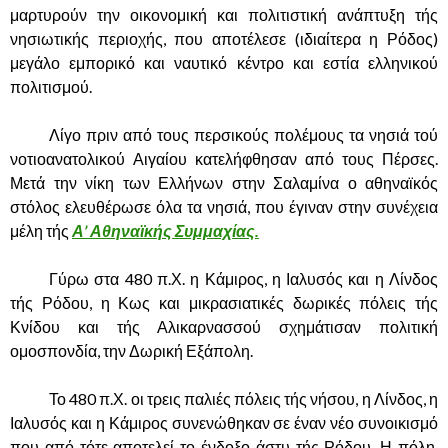
μαρτυρούν την οικονομική και πολιτιστική ανάπτυξη τής
νησιωτικής περιοχής, που αποτέλεσε (ιδιαίτερα η Ρόδος)
μεγάλο εμπορικό και ναυτικό κέντρο και εστία ελληνικού
πολιτισμού.
……….
Λίγο πριν από τους περσικούς πολέμους τα νησιά τού
νοτιοανατολικού Αιγαίου κατελήφθησαν από τους Πέρσες.
Μετά την νίκη των Ελλήνων στην Σαλαμίνα ο αθηναϊκός
στόλος ελευθέρωσε όλα τα νησιά, που έγιναν στην συνέχεια
μέλη τής
Α’ Αθηναϊκής Συμμαχίας.
……….
Γύρω στα 480 π.Χ. η Κάμιρος, η Ιαλυσός και η Λίνδος
τής Ρόδου, η Κως και μικρασιατικές δωρικές πόλεις τής
Κνίδου και τής Αλικαρνασσού σχημάτισαν πολιτική
ομοσπονδία, την Δωρική Εξάπολη.
……….
Το 480 π.Χ. οι τρεις παλιές πόλεις τής νήσου, η Λίνδος, η
Ιαλυσός και η Κάμιρος συνενώθηκαν σε έναν νέο συνοικισμό
που από τότε αποτελεί το ένδοξο άστυ τής Ρόδου. Η πόλη,