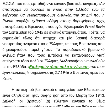
Ε.Σ.Σ.Δ που τους εμπόδιζαν να κάνουν βιαστικές κινήσεις. «
Αν
αποτύχομε να δώσομε τα νησιά στην Ελλάδα, ενώ τα
ελέγχομε, θα γελοιοποιηθούμε διεθνώς, την στιγμή που η
Ρωσία μοιράζει εχθρικά εδάφη στους δορυφόρους της
»,
υπογράμμιζε ο Βρετανός υπουργός Εξωτερικών
Ernest Bevin
τον Σεπτέμβρη τού 1945 σε σχετικό υπόμνημά του. Πρέπει να
σημειωθεί τέλος ότι υπήρχε και μία βασική διαφορά
νοοτροπίας ανάμεσα στους Έλληνες και τους Βρετανούς που
δημιουργούσε παρεξηγήσεις. Το παραδοσιακό βρετανικό
φλέγμα ήταν που τους εμπόδιζε να κατανοήσουν γιατί
επείγονται τόσο πολύ οι Έλληνες Δωδεκανήσιοι να ενωθούν
με την Ελλάδα. «
Επιθυμούν τόσο πολύ την ένωση
που τους
έγινε νεύρωση!
» σημείωνε στις 2.7.1946 ο Βρετανός πρέσβυς
Reilly.
……….
Η οπτική τού βρετανικού υπουργείου των Εξωτερικών
είναι αλήθεια ότι ήταν σαφής ήδη από τον Μάρτη τού 1943.
Δηλαδή οι Βρετανοί (α) έβλεπαν ευνοϊκά το θέμα
παραχώρησης των Νήσων στην Ελλάδα αν και δήλωναν «όχι