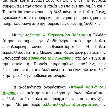
της θέση και υπέγραψε Συνθήκη Ειρήνης με την Τουρκία,
σύμφωνα με την οποία η Ιταλία θα έπαιρνε την Λιβύη και η
Τουρκία θα επανακτούσε τη Δωδεκάνησο. Η Ιταλία, όμως,
εξακολούθησε να παραμένει στα νησιά με πρόσχημα την
πλήρη εφαρμογή από την Τουρκία των όρων τής Συνθήκης.
……….
Με την
λήξη τού Α’ Παγκοσμίου Πολέμου
η Ελλάδα
ζήτησε επίσημα την Δωδεκάνησο από την Ιταλία,
επικαλούμενη λόγους εθνικοϊστορικούς. Η Ιταλία,
εκμεταλλευόμενη την Μικρασιατική Καταστροφή, πέτυχε την
υπογραφή τής
Συνθήκης τής Λωζάννης
στις 24.7.1923, με
την οποία η Τουρκία παραιτήθηκε επισήμως των
δικαιωμάτων της στην Δωδεκάνησο που έγινε πλέον ιταλική
κτήση με ειδική νομοθετική αυτονομία.
……….
Τα Δωδεκάνησα ονομάστηκαν «
Ιταλικά νησιά τού
Αιγαίου
» και υπέστησαν την σκληρότερη ίσως πολιτική που
επέβαλε ποτέ η Ιταλία σε κυριαρχούμενη από αυτήν ξένη
κτήση. Με μία σειρά
αλλεπάλληλων διαταγμάτων
, την