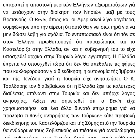
επιτραπεί η αποστολή μερικών Ελλήνων αξιωματούχων γιά
να μετάσχουν στην διοίκηση των Νησιών, μαζί με τους
Βρετανούς. Ο
Bevin
, όπως και οι Αμερικανοί λίγο αργότερα,
συμφώνησε υπό την αίρεση ότι αυτό θα γίνει σιωπηρά γιά να
μην δώσει λαβή γιά σχόλια. Το εντυπωσιακό είναι ότι τόνισε
στον Έλληνα πρωθυπουργό ότι παραχώρησε και το
Καστελόριζο στην Ελλάδα, αν και η κυβέρνησή του το είχε
υποσχεθεί αρχικά στην Τουρκία λόγω εγγύτητας. Η Ελλάδα
έπρεπε να υποσχεθεί τώρα ότι δεν θα υπέθαλπε τις φήμες
που κυκλοφορούσαν γιά διεκδίκηση, ή αυτονομία τής Ίμβρου
και τής Τενέδου, γιατί η Τουρκία είχε ανησυχήσει. Ο Κ.
Τσαλδάρης τον διαβεβαίωσε ότι η Ελλάδα έχει τις καλύτερες
διαθέσεις απέναντι στην Τουρκία και δεν υπήρχε λόγος
ανησυχίας. Αξίζει να σημειωθεί ότι ο
Bevin
είχε
χρησιμοποιήσει και ένα άλλο δυνατό επιχείρημα γιά να
προλάβει πιθανές αντιρρήσεις των Τούρκων: κάθε προβολή
διεκδίκησης τού Καστελόριζου και τής Σύμης από την Τουρκία
θα ενθάρρυνε τους Σοβιετικούς να πιέσουν γιά αναθεώρηση
τού καθεστώτος των Στενών.
Αυτό ήταν ικανό φόβητρο,