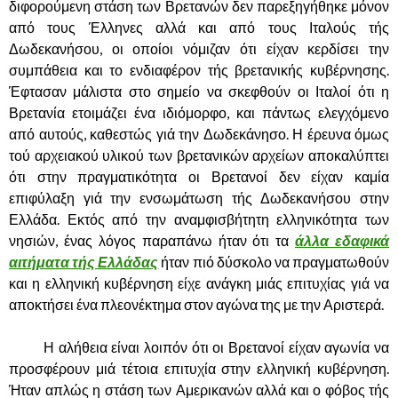
διφορούμενη στάση των Βρετανών δεν παρεξηγήθηκε μόνον
από τους Έλληνες αλλά και από τους Ιταλούς τής
Δωδεκανήσου, οι οποίοι νόμιζαν ότι είχαν κερδίσει την
συμπάθεια και το ενδιαφέρον τής βρετανικής κυβέρνησης.
Έφτασαν μάλιστα στο σημείο να σκεφθούν οι Ιταλοί ότι η
Βρετανία ετοιμάζει ένα ιδιόμορφο, και πάντως ελεγχόμενο
από αυτούς, καθεστώς γιά την Δωδεκάνησο. Η έρευνα όμως
τού αρχειακού υλικού των βρετανικών αρχείων αποκαλύπτει
ότι στην πραγματικότητα οι Βρετανοί δεν είχαν καμία
επιφύλαξη γιά την ενσωμάτωση τής Δωδεκανήσου στην
Ελλάδα. Εκτός από την αναμφισβήτητη ελληνικότητα των
νησιών, ένας λόγος παραπάνω ήταν ότι τα
άλλα εδαφικά
αιτήματα τής Ελλάδας
ήταν πιό δύσκολο να πραγματωθούν
και η ελληνική κυβέρνηση είχε ανάγκη μιάς επιτυχίας γιά να
αποκτήσει ένα πλεονέκτημα στον αγώνα της με την Αριστερά.
……….
Η αλήθεια είναι λοιπόν ότι οι Βρετανοί είχαν αγωνία να
προσφέρουν μιά τέτοια επιτυχία στην ελληνική κυβέρνηση.
Ήταν απλώς η στάση των Αμερικανών αλλά και ο φόβος τής