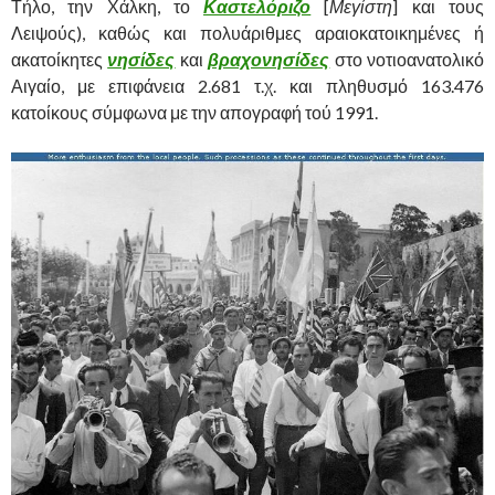
Τήλο, την Χάλκη, το
Καστελόριζο
[
Μεγίστη
] και τους
Λειψούς), καθώς και πολυάριθμες αραιοκατοικημένες ή
ακατοίκητες
νησίδες
και
βραχονησίδες
στο νοτιοανατολικό
Αιγαίο, με επιφάνεια 2.681 τ.χ. και πληθυσμό 163.476
κατοίκους σύμφωνα με την απογραφή τού 1991.