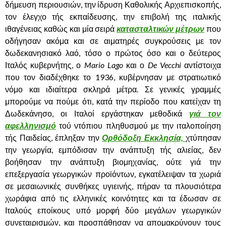
δήμευση περιουσιών, την ίδρυση Καθολικής Αρχιεπισκοπής,
τον έλεγχο τής εκπαίδευσης, την επιβολή της ιταλικής
ιθαγένειας καθώς και μία σειρά
κατασταλτικών μέτρων
που
οδήγησαν ακόμα και σε αιματηρές συγκρούσεις με τον
δωδεκανησιακό λαό, τόσο ο πρώτος όσο και ο δεύτερος
Ιταλός κυβερνήτης, ο
Mario Lago
και ο
De Vecchi
αντίστοιχα
που τον διαδέχθηκε το 1936, κυβέρνησαν με στρατιωτικό
νόμο και ιδιαίτερα σκληρά μέτρα. Σε γενικές γραμμές
μπορούμε να πούμε ότι, κατά την περίοδο που κατείχαν τη
Δωδεκάνησο, οι Ιταλοί εργάστηκαν μεθοδικά
γιά τον
αφελληνισμό
τού ντόπιου πληθυσμού με την ιταλοποίηση
τής Παιδείας, έπληξαν την
Ορθόδοξη Εκκλησία,
χτύπησαν
την γεωργία, εμπόδισαν την ανάπτυξη τής αλιείας, δεν
βοήθησαν την ανάπτυξη βιομηχανίας, ούτε γιά την
επεξεργασία γεωργικών προϊόντων, εγκατέλειψαν τα χωριά
σε μεσαιωνικές συνθήκες υγιεινής, πήραν τα πλουσιότερα
χωράφια από τις ελληνικές κοινότητες και τα έδωσαν σε
Ιταλούς εποίκους υπό μορφή δύο μεγάλων γεωργικών
συνεταιρισμών, και προσπάθησαν να απομακρύνουν τους