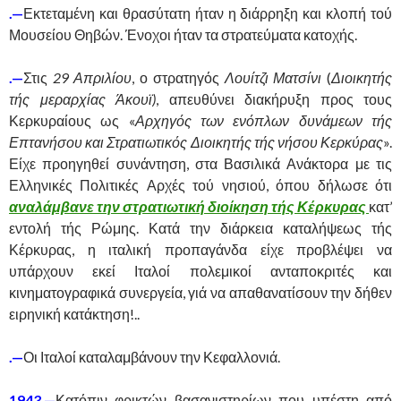
.—
Εκτεταμένη και θρασύτατη ήταν η διάρρηξη και κλοπή τού
Μουσείου Θηβών. Ένοχοι ήταν τα στρατεύματα κατοχής.
.—
Στις
29 Απριλίου
, ο στρατηγός
Λουίτζι Ματσίνι
(
Διοικητής
τής μεραρχίας Άκουϊ)
, απευθύνει διακήρυξη προς τους
Κερκυραίους ως «
Αρχηγός των ενόπλων δυνάμεων τής
Επτανήσου και Στρατιωτικός Διοικητής τής νήσου Κερκύρας
».
Είχε προηγηθεί συνάντηση, στα Βασιλικά Ανάκτορα με τις
Ελληνικές Πολιτικές Αρχές τού νησιού, όπου δήλωσε ότι
αναλάμβανε την στρατιωτική διοίκηση τής Κέρκυρας
κατ’
εντολή τής Ρώμης. Κατά την διάρκεια καταλήψεως τής
Κέρκυρας, η ιταλική προπαγάνδα είχε προβλέψει να
υπάρχουν εκεί Ιταλοί πολεμικοί ανταποκριτές και
κινηματογραφικά συνεργεία, γιά να απαθανατίσουν την δήθεν
ειρηνική κατάκτηση!..
.—
Οι Ιταλοί καταλαμβάνουν την Κεφαλλονιά.
1943.—
Κατόπιν φρικτών βασανιστηρίων που υπέστη από