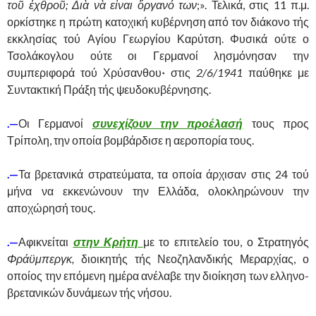
τοῦ ἐχθροῦ; Διὰ νὰ εἶναι ὄργανό των
;». Τελικά, στις 11 π.μ.
ορκίστηκε η πρώτη κατοχική κυβέρνηση από τον διάκονο τής
εκκλησίας τού Αγίου Γεωργίου Καρύτση. Φυσικά ούτε ο
Τσολάκογλου ούτε οι Γερμανοί λησμόνησαν την
συμπεριφορά τού Χρύσανθου
·
στις
2/6/1941
παύθηκε με
Συντακτική Πράξη τής ψευδοκυβέρνησης.
.—
Οι Γερμανοί
συνεχίζουν την προέλασή
τους προς
Τρίπολη, την οποία βομβάρδισε η αεροπορία τους.
.—
Τα βρετανικά στρατεύματα, τα οποία άρχισαν στις 24 τού
μήνα να εκκενώνουν την Ελλάδα, ολοκληρώνουν την
αποχώρησή τους.
.—
Αφικνείται
στην Κρήτη
με το επιτελείο του, ο Στρατηγός
Φράϋμπεργκ,
διοικητής τής Νεοζηλανδικής Μεραρχίας, ο
οποίος την επόμενη ημέρα ανέλαβε την διοίκηση των ελληνο-
βρετανικών δυνάμεων τής νήσου.