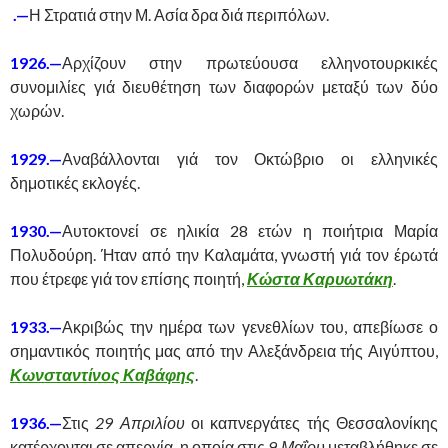
.—
Η Στρατιά στην Μ. Ασία δρα διά περιπόλων.
1926.—
Αρχίζουν στην πρωτεύουσα ελληνοτουρκικές
συνομιλίες γιά διευθέτηση των διαφορών μεταξύ των δύο
χωρών.
1929.—
Αναβάλλονται γιά τον Οκτώβριο οι ελληνικές
δημοτικές εκλογές.
1930.—
Αυτοκτονεί σε ηλικία 28 ετών η ποιήτρια Μαρία
Πολυδούρη. Ήταν από την Καλαμάτα, γνωστή γιά τον έρωτά
που έτρεφε γιά τον επίσης ποιητή,
Κώστα Καρυωτάκη
.
1933.—
Ακριβώς την ημέρα των γενεθλίων του, απεβίωσε ο
σημαντικός ποιητής μας από την Αλεξάνδρεια τής Αιγύπτου,
Κωνσταντίνος Καβάφης
.
1936.—
Στις
29 Απριλίου
οι καπνεργάτες τής Θεσσαλονίκης
κατέρχονται σε απεργία, η οποία στις
9 Μαΐου
μεταβλήθηκε σε