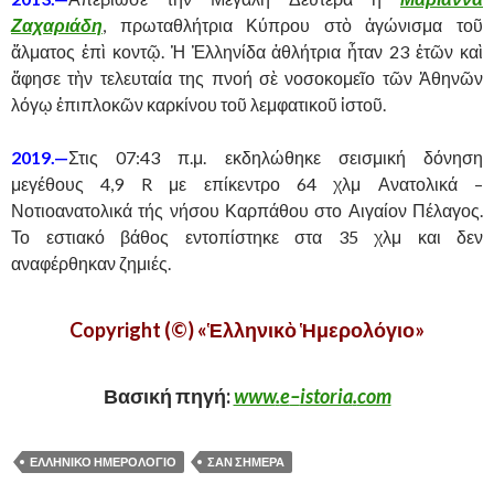
Ζαχαριάδη
, πρωταθλήτρια Κύπρου στὸ ἀγώνισμα τοῦ
ἅλματος ἐπὶ κοντῷ. Ἡ Ἑλληνίδα ἀθλήτρια ἦταν 23 ἐτῶν καὶ
ἄφησε τὴν τελευταία της πνοή σὲ νοσοκομεῖο τῶν Ἀθηνῶν
λόγῳ ἐπιπλοκῶν καρκίνου τοῦ λεμφατικοῦ ἱστοῦ.
2019.—
Στις 07:43 π.μ. εκδηλώθηκε σεισμική δόνηση
μεγέθους 4,9 R με επίκεντρο 64 χλμ Ανατολικά –
Νοτιοανατολικά τής νήσου Καρπάθου στο Αιγαίον Πέλαγος.
Το εστιακό βάθος εντοπίστηκε στα 35 χλμ και δεν
αναφέρθηκαν ζημιές.
Copyright (©) «Ἑλληνικὸ Ἡμερολόγιο»
Βασική πηγή:
www
.
e
–
istoria
.
com
ΕΛΛΗΝΙΚΟ ΗΜΕΡΟΛΟΓΙΟ
ΣΑΝ ΣΗΜΕΡΑ