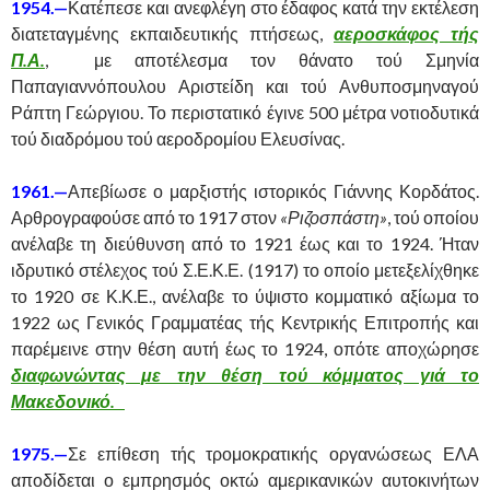
1954.—
Κατέπεσε και ανεφλέγη στο έδαφος κατά την εκτέλεση
διατεταγμένης εκπαιδευτικής πτήσεως,
αεροσκάφος τής
Π.Α.
, με αποτέλεσμα τον θάνατο τού Σμηνία
Παπαγιαννόπουλου Αριστείδη και τού Ανθυποσμηναγού
Ράπτη Γεώργιου. Το περιστατικό έγινε 500 μέτρα νοτιοδυτικά
τού διαδρόμου τού αεροδρομίου Ελευσίνας.
1961.—
Απεβίωσε ο μαρξιστής ιστορικός Γιάννης Κορδάτος.
Αρθρογραφούσε από το 1917 στον
«Ριζοσπάστη»
, τού οποίου
ανέλαβε τη διεύθυνση από το 1921 έως και το 1924. Ήταν
ιδρυτικό στέλεχος τού Σ.Ε.Κ.Ε. (1917) το οποίο μετεξελίχθηκε
το 1920 σε Κ.Κ.Ε., ανέλαβε το ύψιστο κομματικό αξίωμα το
1922 ως Γενικός Γραμματέας τής Κεντρικής Επιτροπής και
παρέμεινε στην θέση αυτή έως το 1924, οπότε αποχώρησε
διαφωνώντας με την θέση τού κόμματος γιά το
Μακεδονικό.
1975.—
Σε επίθεση τής τρομοκρατικής οργανώσεως ΕΛΑ
αποδίδεται ο εμπρησμός οκτώ αμερικανικών αυτοκινήτων