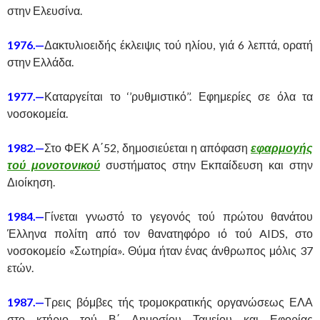
στην Ελευσίνα.
1976.—
Δακτυλιοειδής έκλειψις τού ηλίου, γιά 6 λεπτά, ορατή
στην Ελλάδα.
1977.—
Καταργείται το ‘’ρυθμιστικό’’. Εφημερίες σε όλα τα
νοσοκομεία.
1982.—
Στο ΦΕΚ Α΄52, δημοσιεύεται η απόφαση
εφαρμογής
τού μονοτονικού
συστήματος στην Εκπαίδευση και στην
Διοίκηση.
1984.—
Γίνεται γνωστό το γεγονός τού πρώτου θανάτου
Έλληνα πολίτη από τον θανατηφόρο ιό τού AIDS, στο
νοσοκομείο «Σωτηρία». Θύμα ήταν ένας άνθρωπος μόλις 37
ετών.
1987.—
Τρεις βόμβες τής τρομοκρατικής οργανώσεως ΕΛΑ
στο κτήριο τού Β΄ Δημοσίου Ταμείου και Εφορίας