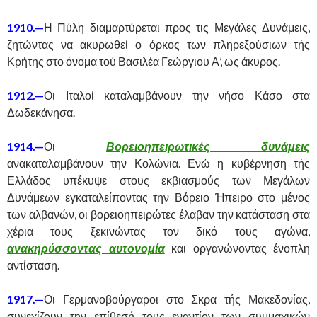
1910.—
Η Πύλη διαμαρτύρεται προς τις Μεγάλες Δυνάμεις,
ζητώντας να ακυρωθεί ο όρκος των πληρεξούσιων τής
Κρήτης στο όνομα τού Βασιλέα Γεώργιου Α’, ως άκυρος.
1912.—
Οι Ιταλοί καταλαμβάνουν την νήσο Κάσο στα
Δωδεκάνησα.
1914.—
Οι
Βορειοηπειρωτικές δυνάμεις
ανακαταλαμβάνουν την Κολώνια. Ενώ η κυβέρνηση τής
Ελλάδος υπέκυψε στους εκβιασμούς των Μεγάλων
Δυνάμεων εγκαταλείποντας την Βόρειο Ήπειρο στο μένος
των αλβανών, οι βορειοηπειρώτες έλαβαν την κατάσταση στα
χέρια τους ξεκινώντας τον δικό τους αγώνα,
ανακηρύσσοντας αυτονομία
και οργανώνοντας ένοπλη
αντίσταση.
1917.—
Οι Γερμανοβούργαροι στο Σκρα τής Μακεδονίας,
συνεχίζουν την επίθεσή τους εναντίον των συμμαχικών