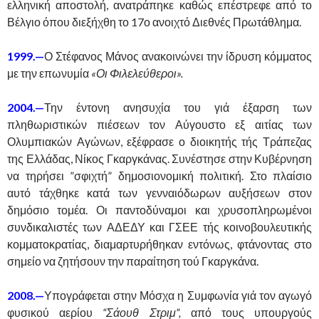
ελληνική αποστολή, ανατράπηκε καθώς επέστρεφε από το
Βέλγιο όπου διεξήχθη το 17ο ανοιχτό Διεθνές Πρωτάθλημα.
1999.—
Ο Στέφανος Μάνος ανακοινώνει την ίδρυση κόμματος
με την επωνυμία
«Οι Φιλελεύθεροι».
2004.—
Την έντονη ανησυχία του γιά έξαρση των
πληθωριστικών πιέσεων τον Αύγουστο εξ αιτίας των
Ολυμπιακών Αγώνων, εξέφρασε ο διοικητής τής Τράπεζας
της Ελλάδας, Νίκος Γκαργκάνας. Συνέστησε στην Κυβέρνηση
να τηρήσει ”σφιχτή” δημοσιονομική πολιτική. Στο πλαίσιο
αυτό τάχθηκε κατά των γενναιόδωρων αυξήσεων στον
δημόσιο τομέα. Οι παντοδύναμοι και χρυσοπληρωμένοι
συνδικαλιστές των ΑΔΕΔΥ και ΓΣΕΕ τής κοινοβουλευτικής
κομματοκρατίας, διαμαρτυρήθηκαν εντόνως, φτάνοντας στο
σημείο να ζητήσουν την παραίτηση τού Γκαργκάνα.
2008.—
Υπογράφεται στην Μόσχα η Συμφωνία γιά τον αγωγό
φυσικού αερίου
“Σάουθ Στριμ”,
από τους υπουργούς