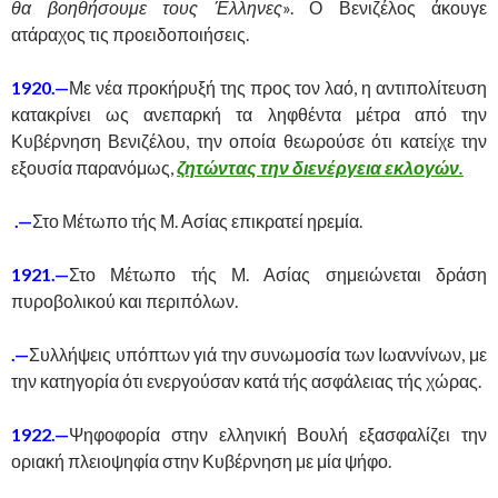
θα βοηθήσουμε τους Έλληνες
». Ο Βενιζέλος άκουγε
ατάραχος τις προειδοποιήσεις.
1920.—
Με νέα προκήρυξή της προς τον λαό, η αντιπολίτευση
κατακρίνει ως ανεπαρκή τα ληφθέντα μέτρα από την
Κυβέρνηση Βενιζέλου, την οποία θεωρούσε ότι κατείχε την
εξουσία παρανόμως,
ζητώντας την διενέργεια εκλογών.
.—
Στο Μέτωπο τής Μ. Ασίας επικρατεί ηρεμία.
1921.—
Στο Μέτωπο τής Μ. Ασίας σημειώνεται δράση
πυροβολικού και περιπόλων.
.—
Συλλήψεις υπόπτων γιά την συνωμοσία των Ιωαννίνων, με
την κατηγορία ότι ενεργούσαν κατά τής ασφάλειας τής χώρας.
1922.—
Ψηφοφορία στην ελληνική Βουλή εξασφαλίζει την
οριακή πλειοψηφία στην Κυβέρνηση με μία ψήφο.