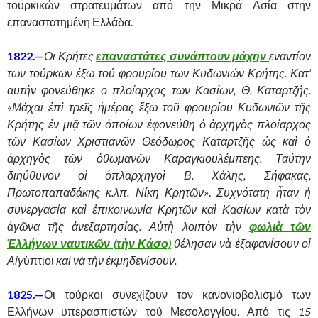
τουρκικών στρατευμάτων από την Μικρά Ασία στην
επαναστατημένη Ελλάδα.
1822.—
Οι Κρήτες
επαναστάτες συνάπτουν μάχην
εναντίον
των τούρκων έξω τού φρουρίου των Κυδωνιών Κρήτης.
Κατ’
αυτήν φονεύθηκε ο πλοίαρχος των Κασίων, Θ. Καταρτζής.
«
Μάχαι ἐπὶ τρεῖς ἡμέρας ἔξω τοῦ φρουρίου Κυδωνιῶν τῆς
Κρήτης ἐν μιᾷ τῶν ὁποίων ἐφονεύθη ὁ ἀρχηγὸς πλοίαρχος
τῶν Κασίων Χριστιανῶν Θεόδωρος Καταρτζῆς ὡς καὶ ὁ
ἀρχηγὸς τῶν ὀθωμανῶν Καραγκιουλέμπεης. Ταύτην
διηύθυνον οἱ ὁπλαρχηγοὶ Β. Χάλης, Σήφακας,
Πρωτοπαπαδάκης κ.λπ. Νίκη Κρητῶν
».
Συχνότατη ἦταν ἡ
συνεργασία καὶ ἐπικοινωνία Κρητῶν καὶ Κασίων κατὰ τὸν
ἀγῶνα τῆς ἀνεξαρτησίας. Αὐτὴ λοιπὸν τὴν
φωλιὰ τῶν
Ἑλλήνων ναυτικῶν (τὴν Κάσο)
θέλησαν νὰ ἐξαφανίσουν οἱ
Αἰγ
ύπτιοι
καὶ νὰ τὴν ἐκμηδενίσουν.
1825.—
Οι τούρκοι συνεχίζουν τον κανονιοβολισμό των
Ελλήνων υπερασπιστών τού Μεσολογγίου. Από τις
15