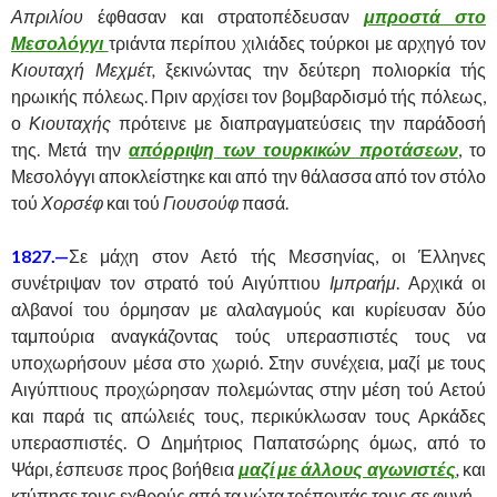
Απριλίου
έφθασαν και στρατοπέδευσαν
μπροστά στο
Μεσολόγγι
τριάντα περίπου χιλιάδες τούρκοι με αρχηγό τον
Κιουταχή Μεχμέτ,
ξεκινώντας την δεύτερη πολιορκία τής
ηρωικής πόλεως. Πριν αρχίσει τον βομβαρδισμό τής πόλεως,
ο
Κιουταχής
πρότεινε με διαπραγματεύσεις την παράδοσή
της. Μετά την
απόρριψη των τουρκικών προτάσεων
, το
Μεσολόγγι αποκλείστηκε και από την θάλασσα από τον στόλο
τού
Χορσέφ
και τού
Γιουσούφ
πασά.
1827.—
Σε μάχη στον Αετό τής Μεσσηνίας, οι Έλληνες
συνέτριψαν τον στρατό τού Αιγύπτιου
Ιμπραήμ
. Αρχικά οι
αλβανοί του όρμησαν με αλαλαγμούς και κυρίευσαν δύο
ταμπούρια αναγκάζοντας τούς υπερασπιστές τους να
υποχωρήσουν μέσα στο χωριό. Στην συνέχεια, μαζί με τους
Αιγύπτιους προχώρησαν πολεμώντας στην μέση τού Αετού
και παρά τις απώλειές τους, περικύκλωσαν τους Αρκάδες
υπερασπιστές. Ο Δημήτριος Παπατσώρης όμως, από το
Ψάρι, έσπευσε προς βοήθεια
μαζί με άλλους αγωνιστές
,
και
κτύπησε τους εχθρούς από τα νώτα τρέποντάς τους σε φυγή.