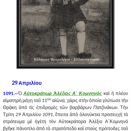
29 Απριλίου
1091.—
Ὁ
Αὐτοκράτωρ Ἀλέξιος Α΄ Κομνηνός
καὶ ἡ πλέον
ου
αἱματηρὴ μάχη τοῦ 11
αἰῶνα, χάρις στὴν ὁποία γλύτωσε τὴν
Θρᾲκη ἀπὸ τὶς ἐπιδρομὲς τῶν βαρβάρων
Πατζινάκων
.
Τὴν
Τρίτη
29 Ἀπριλίου 1091
, ἔπειτα ἀπὸ ὁλονύκτια προσευχή τὸ
στράτευμα μὲ ἡγέτη τὸν Αὐτοκράτορα Ἀλέξιο Α΄Κομνηνό
βγῆκε πάνοπλο ἀπὸ τὸ στρατόπεδο καὶ στοὺς πρόποδες τοῦ