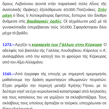
ὄρους Λεβούνιου
(κοντὰ στὴν παραλιακὴ πόλη Αἷνος τῆς
ἀνατολικῆς Θρᾲκης),
ἐξολόθρευσε 60.000 Πατζινάκες.
Στὴν
μάχη
ὁ ἴδιος ὁ Αὐτοκράτορας ἔφιππος, ἔσπερνε τὸν ὄλεθρο
ἀνάμεσα στὶς
βαρβαρικές ὀρδές
. Οἱ αἰχμάλωτοι μαζὶ μὲ τὰ
γυναικόπαιδα ὑπερέβαιναν τοὺς 50.000. Σφαγιάστηκαν ὅλοι
μέχρι τὸ βράδυ.
1272.—
Αρχίζει η
κυριαρχία των Γάλλων στην Κέρκυρα
.
Ο
αδελφός τού βασιλέα τής Γαλλίας
Λουδοβίκου
,
Κάρολος ο Α’,
αναλαμβάνει υπό την κατοχή του το φρούριο τής Κέρκυρας
από τον
Αΐμο Αλλαμάνο.
1565.—
Από έγγραφα τής εποχής με σημερινή ημερομηνία,
μαθαίνουμε την δράση αιμοσταγών οθωμανών πειρατών.
Είχαν ρημάξει την περιοχή μεταξύ Κρήτης-Τήνου, με το
δεύτερο νησί να έχει κυριολεκτικά καταστραφεί από λεηλασίες
και τους κατοίκους του να γεμίζουν τα σκλαβοπάζαρα. Τους
σκλάβους τους οποίους άρπαζαν οι τούρκοι, υποχρέωναν σε
βίαιο εξισλαμισμό.