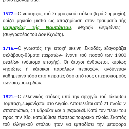
1572.—
Ο ναύαρχος τού Συμμαχικού στόλου (Ιερά Συμμαχία),
ορίζει μηνιαίο μισθό ως αποζημίωση στον τραυματία τής
ναυμαχίας τής Ναυπάκτου
,
Μιχαήλ Θερβάντες
(συγγραφέας τού
Δον Κιχώτη
).
1718.—
Ο γνωστός την εποχή εκείνη Σκιαδάς, εξαγοράζει
σκλάβους-θύματα πειρατών-, έναντι τού ποσού των 1.800
ρεαλίων
(νόμισμα εποχής). Οι άτυχοι άνθρωποι, κυρίως
νησιώτες ή κάτοικοι παράλιων περιοχών, κινδύνευαν
καθημερινά τόσο από πειρατές όσο από τους υπερτοκισμούς
των αισχροκερδών.
1821.—
Ο ελληνικός στόλος υπό την αρχηγία τού Ιάκωβου
Τομπάζη, εμφανίζεται στο Αιγαίο. Αποτελείται από 21 πλοία
(7
σπετσιώτικα, 11 υδραΐκα και 3 ψαριανά)
. Κατά τον πλου του
προς την Χίο, καταβύθισε τέσσερα τουρκικά πλοία. Σκοπός
τού ελληνικού στόλου ήταν να εμποδίσει την μεταφορά