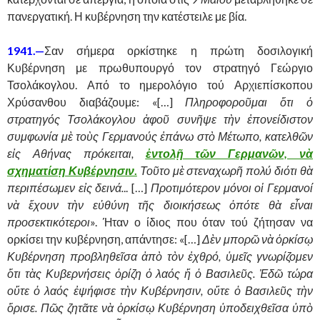
πανεργατική. Η κυβέρνηση την κατέστειλε με βία.
1941
.—
Σαν σήμερα ορκίστηκε η πρώτη δοσιλογική
Κυβέρνηση με πρωθυπουργό τον στρατηγό Γεώργιο
Τσολάκογλου. Από το ημερολόγιο τού Αρχιεπίσκοπου
Χρύσανθου διαβάζουμε: «[…]
Πληροφοροῦμαι ὅτι ὁ
στρατηγός Τσολάκογλου ἀφοῦ συνῆψε τὴν ἐπονείδιστον
συμφωνία μὲ τοὺς Γερμανούς ἐπάνω στὸ Μέτωπο, κατελθῶν
εἰς Αθήνας πρόκειται,
ἐντολῇ τῶν Γερμανῶν, νὰ
σχηματίσῃ Κυβέρνησιν
.
Τοῦτο μὲ στεναχωρῆ πολύ διότι θὰ
περιπέσωμεν εἰς δεινά.
.. […]
Προτιμότερον μόνοι οἱ Γερμανοί
νὰ ἔχουν τὴν εὐθύνη τῆς διοικήσεως ὁπότε θὰ εἶναι
προσεκτικότεροι
». Ήταν ο ίδιος που όταν τού ζήτησαν να
ορκίσει την κυβέρνηση, απάντησε: «[…]
Δὲν μπορῶ νὰ ὁρκίσῳ
Κυβέρνηση προβληθεῖσα ἀπὸ τὸν ἐχθρό, ὑμεῖς γνωρίζομεν
ὅτι τὰς Κυβερνήσεις ὁρίζη ὁ λαός ἤ ὁ Βασιλεῦς. Ἐδῶ τώρα
οὔτε ὁ λαός ἐψήφισε τὴν Κυβέρνησιν, οὔτε ὁ Βασιλεῦς τὴν
ὅρισε. Πῶς ζητᾶτε νὰ ὁρκίσῳ Κυβέρνηση ὑποδειχθεῖσα ὑπὸ