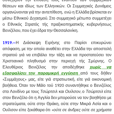
θέσεων και ιδίως των Ελληνικών. Οι Συμμαχικές Δυνάμεις
οργανώνονται γιά την αντεπίθεση, ενώ η Ελλάδα βρίσκεται εν
μέσω Εθνικού Διχασμού. Στο συμμαχικό μέτωπο συμμετέχει
ο Εθνικός Στρατός τής πραξικοπηματικής κυβερνήσεως
Βενιζέλου, που έχει έδρα την Θεσσαλονίκη.
1919.—
Η Διάσκεψη Ειρήνης στο Παρίσι επικυρώνει
απόφαση, με την οποία αναθέτει στην Ελλάδα την αποστολή
στρατού γιά να επιβάλει την τάξη και να προστατεύσει τον
Χριστιανικό πληθυσμό στην περιοχή τής Σμύρνης. Ο
Ελευθέριος Βενιζέλος την αποδέχθηκε
χωρίς να
εξασφαλίσει την παραμικρή εγγύηση
από τους δήθεν
«Συμμάχους» μας, είτε γιά στρατιωτική, είτε γιά οικονομική
βοήθεια. Όταν τον Μάϊο τού 1920 συναντήθηκε ο Βενιζέλος
στο Λονδίνο με τους
Τσώρτσιλ
και
Ουίλσον
, ο
Τσώρτσιλ
είπε
στον Βενιζέλο ότι η Αγγλία δεν μπορούσε να τον βοηθήσει με
στρατεύματα, ούτε στην Θράκη, ούτε στην Μικρά Ασία και ο
Ουίλσον είπε ξεκάθαρα ότι «
ούτε σε άνδρες ούτε σε χρήματα