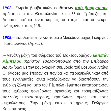
1903.—
Σωρεία βομβιστικών επιθέσεων
από βούργαρους
πράκτορες στην Θεσσαλονίκη και αλλού. Τράπεζες και
Δημόσια κτήρια είναι κυρίως οι στόχοι και οι νεκροί
ανέρχονται στους 115.
1905.—
Εκτελείται στην Καστοριά ο Μακεδονομάχος Γεώργιος
Παπαϊωάννου (Αρκάς).
.—
Μεγάλη μάχη τού σώματος τού Μακεδονομάχου
καπετάν
Ρέμπελου (
Χρήστος Τσολακόπουλος από την Επίδαυρο
Αργολίδας
) με την βουργάρικη συμμορία τού βοεβόδα
Ντάνε.
Οι άνδρες μας έπεσαν σε παγίδα και περικυκλώθηκαν από
τους εγκληματίες, αλλά κατόρθωσαν να διασπάσουν την
εχθρική ζώνη και υπό τον Ρέμπελο (έφιππο) κατατρόπωσαν
τους εχθρούς φονεύοντας αρκετούς και τραυματίζοντας
πολλούς περισσότερους, κρατώντας όμως και τρείς
αιχμάλωτους. Στην μάχη έπεσε ο ήρωας Γεώργιος
Κουκουτσέας.