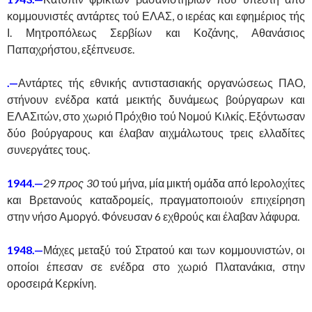
κομμουνιστές αντάρτες τού ΕΛΑΣ, ο ιερέας και εφημέριος τής
Ι. Μητροπόλεως Σερβίων και Κοζάνης, Αθανάσιος
Παπαχρήστου, εξέπνευσε.
.—
Αντάρτες τής εθνικής αντιστασιακής οργανώσεως ΠΑΟ,
στήνουν ενέδρα κατά μεικτής δυνάμεως βούργαρων και
ΕΛΑΣιτών, στο χωριό Πρόχθιο τού Νομού Κιλκίς. Εξόντωσαν
δύο βούργαρους και έλαβαν αιχμάλωτους τρεις ελλαδίτες
συνεργάτες τους.
1944.—
29 προς 30
τού μήνα, μία μικτή ομάδα από Ιερολοχίτες
και Βρετανούς καταδρομείς, πραγματοποιούν επιχείρηση
στην νήσο Αμοργό. Φόνευσαν 6 εχθρούς και έλαβαν λάφυρα.
1948
.—
Μάχες μεταξύ τού Στρατού και των κομμουνιστών, οι
οποίοι έπεσαν σε ενέδρα στο χωριό Πλατανάκια, στην
οροσειρά Κερκίνη.