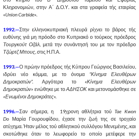
Κληρονομιών, στην Α΄ Δ.Ο.Υ. και στα γραφεία τής εταιρίας
«
Union Carbide
».
1992.—
Στην ελληνοκυπριακή πλευρά ρίχνει το βάρος τής
ευθύνης γιά μη πρόοδο στο Κυπριακό ο τούρκος πρόεδρος
Τουργκούτ Οζάλ,
μετά την συνάντησή του με τον πρόεδρο
Τζώρτζ Μπους
, στις Η.Π.Α.
1993.—
Ο πρώην πρόεδρος τής Κύπρου Γεώργιος Βασιλείου,
ιδρύει νέο κόμμα, με το όνομα
“Κίνημα Ελευθέρων
Δημοκρατών”.
Αργότερα το «
Κίνημα Ελευθέρων
Δημοκρατών»
ενώθηκε με το
ΑΔΗΣΟΚ
και μετονομάσθηκε σε
«Ενωμένοι Δημοκράτες».
1996.—
Σαν σήμερα, η 19χρονη αθλήτρια τού
Tae Kwon
Do
Μαρία Γουρουφίδου, έχασε την ζωή της σε τροχαίο
ατύχημα. Ήταν μέλος τού αθλητικού συλλόγου Μενεμένης, και
σκοτώθηκε όταν το λεωφορείο το οποίο μετέφερε την