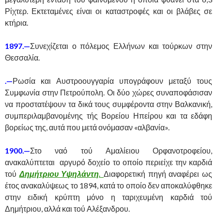
Ρίχτερ. Εκτεταμένες είναι οι καταστροφές και οι βλάβες σε
κτήρια.
1897.—
Συνεχίζεται ο πόλεμος Ελλήνων και τούρκων στην
Θεσσαλία.
.—
Ρωσία και Αυστροουγγαρία υπογράφουν μεταξύ τους
Συμφωνία στην Πετρούπολη. Οι δύο χώρες συναποφάσισαν
να προστατέψουν τα δικά τους συμφέροντα στην Βαλκανική,
συμπεριλαμβανομένης τής Βορείου Ηπείρου και τα εδάφη
βορείως της, αυτά που μετά ονόμασαν «αλβανία».
1900.—
Στο ναό τού Αμαλίειου Ορφανοτροφείου,
ανακαλύπτεται αργυρό δοχείο το οποίο περιείχε την καρδιά
τού
Δημήτριου Υψηλάντη.
Διαφορετική πηγή αναφέρει ως
έτος ανακαλύψεως το 1894, κατά το οποίο δεν αποκαλύφθηκε
στην ειδική κρύπτη μόνο η ταριχευμένη καρδιά τού
Δημήτριου, αλλά και τού Αλέξανδρου.