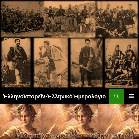
Αναζήτηση
Ἑλληνοϊστορεῖν-Ἑλληνικὸ Ἡμερολόγιο
ΜΕΤΆΒΑΣΗ
ΚΎΡΙΟ
ΣΕ
ΜΕΝΟΎ
ΠΕΡΙΕΧΌΜΕΝΟ