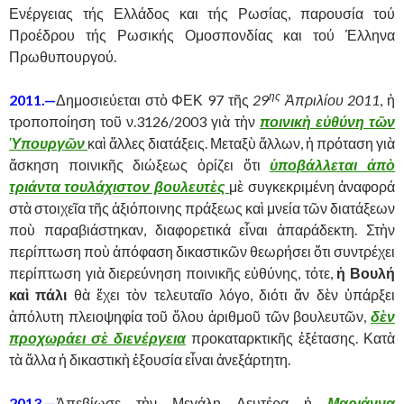
Ενέργειας τής Ελλάδος και τής Ρωσίας, παρουσία τού
Προέδρου τής Ρωσικής Ομοσπονδίας και τού Έλληνα
Πρωθυπουργού.
ης
2011.—
Δημοσιεύεται στὸ ΦΕΚ 97 τῆς
29
Ἀπριλίου 2011
, ἡ
τροποποίηση τοῦ ν.3126/2003 γιὰ τὴν
ποινικὴ εὐθύνη τῶν
Ὑπουργῶν
καὶ ἄλλες διατάξεις. Μεταξὺ ἄλλων, ἡ πρόταση γιὰ
ἄσκηση ποινικῆς διώξεως ὁρίζει ὅτι
ὑποβάλλεται ἀπὸ
τριάντα τουλάχιστον βουλευτὲς
μὲ συγκεκριμένη ἀναφορά
στὰ στοιχεῖα τῆς ἀξιόποινης πράξεως καὶ μνεία τῶν διατάξεων
ποὺ παραβιάστηκαν, διαφορετικά εἶναι ἀπαράδεκτη. Στὴν
περίπτωση ποὺ ἀπόφαση δικαστικῶν θεωρήσει ὅτι συντρέχει
περίπτωση γιὰ διερεύνηση ποινικῆς εὐθύνης, τότε,
ἡ Βουλή
καὶ πάλι
θὰ ἔχει τὸν τελευταῖο λόγο, διότι ἄν δὲν ὑπάρξει
ἁπόλυτη πλειοψηφία τοῦ ὅλου ἀριθμοῦ τῶν βουλευτῶν,
δὲν
προχωράει σὲ διενέργεια
προκαταρκτικῆς ἐξέτασης. Κατὰ
τὰ ἄλλα ἡ δικαστικὴ ἐξουσία εἶναι ἀνεξάρτητη.
2013.—
Ἀπεβίωσε τὴν Μεγάλη Δευτέρα ἡ
Μαριάννα