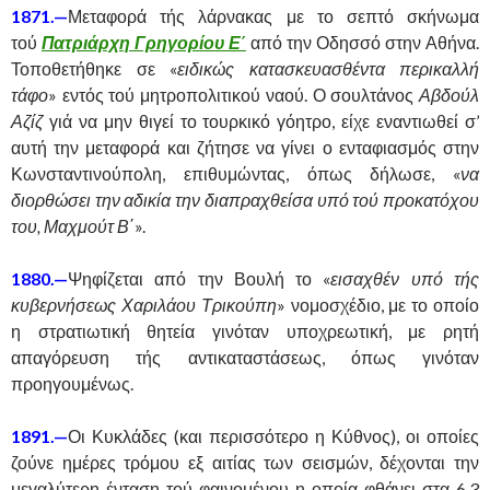
1871.—
Μεταφορά τής λάρνακας με το σεπτό σκήνωμα
τού
Πατριάρχη Γρηγορίου Ε΄
από την Οδησσό στην Αθήνα.
Τοποθετήθηκε σε «
ειδικώς κατασκευασθέντα περικαλλή
τάφο
» εντός τού μητροπολιτικού ναού. Ο σουλτάνος
Αβδούλ
Αζίζ
γιά να μην θιγεί το τουρκικό γόητρο, είχε εναντιωθεί σ’
αυτή την μεταφορά και ζήτησε να γίνει ο ενταφιασμός στην
Κωνσταντινούπολη, επιθυμώντας, όπως δήλωσε, «
να
διορθώσει την αδικία την διαπραχθείσα υπό τού προκατόχου
του, Μαχμούτ Β
΄».
1880.—
Ψηφίζεται από την Βουλή το «
εισαχθέν υπό τής
κυβερνήσεως Χαριλάου Τρικούπη
» νομοσχέδιο, με το οποίο
η στρατιωτική θητεία γινόταν υποχρεωτική, με ρητή
απαγόρευση τής αντικαταστάσεως, όπως γινόταν
προηγουμένως.
1891.—
Οι Κυκλάδες (και περισσότερο η Κύθνος), οι οποίες
ζούνε ημέρες τρόμου εξ αιτίας των σεισμών, δέχονται την
μεγαλύτερη ένταση τού φαινομένου η οποία φθάνει στα 6,3