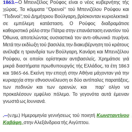
1863.—
Ο Μπενιζέλος Ρούφος είναι ο νέος κυβερνήτης τής
χώρας. Τα κόμματα ‘’Ορεινοί’’ τού Μπενιζέλου Ρούφου και
‘’Πεδινοί’’, τού Δημήτριου Βούλγαρη, βρίσκονταν κυριολεκτικά
σε εμπόλεμη κατάσταση. Ο Ρούφος διαδραμάτισε
καθοριστικό ρόλο στην Πάτρα στην επανάσταση εναντίον τού
Όθωνα, αποτελώντας ουσιαστικά τον αντι-οθωνικό πυρήνα.
Μετά την εκδίωξη τού βασιλέα, την διακυβέρνηση τού κράτους
ανέλαβε η τριανδρία των Βούλγαρη, Κανάρη και Μπενιζέλου
Ρούφου, οι οποίοι ορίστηκαν αντιβασιλείς. Χρημάτισε γιά
μικρά διαστήματα πρωθυπουργός τής Ελλάδος, τα έτη 1863
και 1865-66. Εκείνη την εποχή στην Αθήνα μάχονταν γιά την
κυριαρχία στην εθνοσυνέλευση οι δύο αντίπαλες παρατάξεις,
των
πεδινών
και των
ορεινών,
και παρ’ ολίγο να
προκαλέσουν εμφύλιο πόλεμο. Το γεγονότα αυτά έμειναν
γνωστά ως
Ιουνιανά.
.—
(ν.ημ.) Ημερομηνία γεννήσεως τού ποιητή
Κωνσταντίνου
Καβάφη
,
στην Αλεξάνδρεια τής Αιγύπτου.