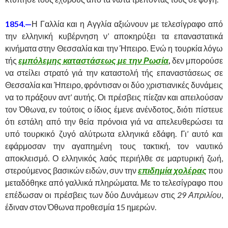
1854.—
Η Γαλλία και η Αγγλία αξιώνουν με τελεσίγραφο από
την ελληνική κυβέρνηση ν’ αποκηρύξει τα επαναστατικά
κινήματα στην Θεσσαλία και την Ήπειρο. Ενώ η τουρκία λόγω
τής
εμπόλεμης καταστάσεως με την Ρωσία
,
δεν μπορούσε
να στείλει στρατό γιά την καταστολή τής επαναστάσεως σε
Θεσσαλία και Ήπειρο, φρόντισαν οι δύο χριστιανικές δυνάμεις
να το πράξουν αντ’ αυτής. Οι πρέσβεις πίεζαν και απειλούσαν
τον Όθωνα, εν τούτοις ο ίδιος έμενε ανένδοτος, διότι πίστευε
ότι εστάλη από την θεία πρόνοια γιά να απελευθερώσει τα
υπό τουρκικό ζυγό αλύτρωτα ελληνικά εδάφη. Γι’ αυτό και
εφάρμοσαν την αγαπημένη τους τακτική, τον ναυτικό
αποκλεισμό. Ο ελληνικός λαός περιήλθε σε μαρτυρική ζωή,
στερούμενος βασικών ειδών, συν την
επιδημία χολέρας
που
μεταδόθηκε από γαλλικά πληρώματα. Με το τελεσίγραφο που
επέδωσαν οι πρέσβεις των δύο Δυνάμεων στις
29 Απριλίου
,
έδιναν στον Όθωνα προθεσμία 15 ημερών.