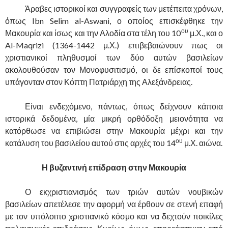
……….
Άραβες ιστορικοί και συγγραφείς των μετέπειτα χρόνων,
όπως Ibn Selim al-Aswani, ο οποίος επισκέφθηκε την
ου
Μακουρία και ίσως και την Αλοδία στα τέλη του 10
μ.Χ., και ο
Al-Maqrizi (1364-1442 μ.Χ.) επιβεβαιώνουν πως οι
χριστιανικοί πληθυσμοί των δύο αυτών βασιλείων
ακολουθούσαν τον Μονοφυσιτισμό, οι δε επίσκοποί τους
υπάγονταν στον Κόπτη Πατριάρχη της Αλεξάνδρειας.
……….
Είναι ενδεχόμενο, πάντως, όπως δείχνουν κάποια
ιστορικά δεδομένα, μία μικρή ορθόδοξη μειονότητα να
κατόρθωσε να επιβιώσει στην Μακουρία μέχρι και την
ου
κατάλυση του βασιλείου αυτού στις αρχές του 14
μ.Χ. αιώνα.
Η βυζαντινή επίδραση στην Μακουρία
……….
Ο εκχριστιανισμός των τριών αυτών νουβικών
βασιλείων απετέλεσε την αφορμή να έρθουν σε στενή επαφή
με τον υπόλοιπο χριστιανικό κόσμο και να δεχτούν ποικίλες