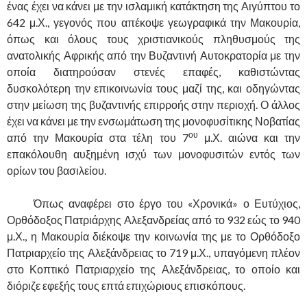
ένας έχει να κάνει με την ισλαμική κατάκτηση της Αιγύπτου το
642 μ.Χ., γεγονός που απέκοψε γεωγραφικά την Μακουρία,
όπως και όλους τους χριστιανικούς πληθυσμούς της
ανατολικής Αφρικής από την Βυζαντινή Αυτοκρατορία με την
οποία διατηρούσαν στενές επαφές, καθιστώντας
δυσκολότερη την επικοινωνία τους μαζί της, και οδηγώντας
στην μείωση της βυζαντινής επιρροής στην περιοχή. Ο άλλος
έχει να κάνει με την ενσωμάτωση της μονοφυσίτικης Νοβατίας
ου
από την Μακουρία στα τέλη του 7
μ.Χ. αιώνα και την
επακόλουθη αυξημένη ισχύ των μονοφυσιτών εντός των
ορίων του βασιλείου.
……….
Όπως αναφέρει στο έργο του «Χρονικά» ο Ευτύχιος,
Ορθόδοξος Πατριάρχης Αλεξανδρείας από το 932 εώς το 940
μ.Χ., η Μακουρία διέκοψε την κοινωνία της με το Ορθόδοξο
Πατριαρχείο της Αλεξάνδρειας το 719 μ.Χ., υπαγόμενη πλέον
στο Κοπτικό Πατριαρχείο της Αλεξάνδρειας, το οποίο και
διόριζε εφεξής τους επτά επιχώριους επισκόπους.