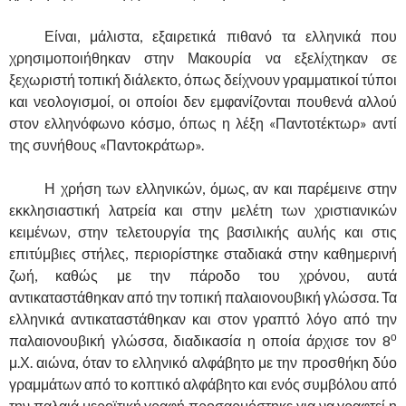
……….
Είναι, μάλιστα, εξαιρετικά πιθανό τα ελληνικά που
χρησιμοποιήθηκαν στην Μακουρία να εξελίχτηκαν σε
ξεχωριστή τοπική διάλεκτο, όπως δείχνουν γραμματικοί τύποι
και νεολογισμοί, οι οποίοι δεν εμφανίζονται πουθενά αλλού
στον ελληνόφωνο κόσμο, όπως η λέξη «Παντοτέκτωρ» αντί
της συνήθους «Παντοκράτωρ».
……….
Η χρήση των ελληνικών, όμως, αν και παρέμεινε στην
εκκλησιαστική λατρεία και στην μελέτη των χριστιανικών
κειμένων, στην τελετουργία της βασιλικής αυλής και στις
επιτύμβιες στήλες, περιορίστηκε σταδιακά στην καθημερινή
ζωή, καθώς με την πάροδο του χρόνου, αυτά
αντικαταστάθηκαν από την τοπική παλαιονουβική γλώσσα. Τα
ελληνικά αντικαταστάθηκαν και στον γραπτό λόγο από την
ο
παλαιονουβική γλώσσα, διαδικασία η οποία άρχισε τον 8
μ.Χ. αιώνα, όταν το ελληνικό αλφάβητο με την προσθήκη δύο
γραμμάτων από το κοπτικό αλφάβητο και ενός συμβόλου από
την παλαιά μεροϊτική γραφή προσαρμόστηκε για να γραφτεί η