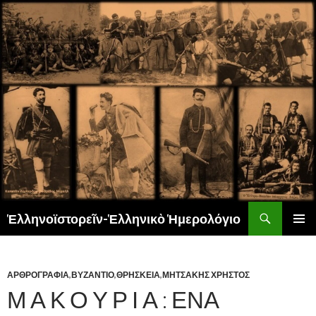
Αναζήτηση
Ἑλληνοϊστορεῖν-Ἑλληνικὸ Ἡμερολόγιο
ΜΕΤΆΒΑΣΗ
ΚΎΡΙΟ
ΣΕ
ΜΕΝΟΎ
ΠΕΡΙΕΧΌΜΕΝΟ
ΑΡΘΡΟΓΡΑΦΙΑ
,
ΒΥΖΑΝΤΙΟ
,
ΘΡΗΣΚΕΙΑ
,
ΜΗΤΣΑΚΗΣ ΧΡΗΣΤΟΣ
Μ Α Κ Ο Υ Ρ Ι Α : ΕΝΑ