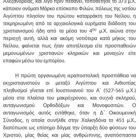
Αλεξανδρείας, και λίγο πριν πεθάνει, τοποθέτησε το 373 μ.Χ.
κάποιον ονόματι Μάρκο επίσκοπο Φιλών, πόλεως της νοτίου
Αιγύπτου πλησίον του πρώτου καταρράκτη του Νείλου, η
τεκμηριωμένη από τα αρχαιολογικά ευρήματα διάδοση του
ου
χριστιανισμού ήδη από τα μέσα του 4
μ.Χ. αιώνα στην
περιοχή αυτή, αλλά και ακόμη νοτιότερα κατά μήκος του
Νείλου, φαίνεται πως ήταν αποτέλεσμα είτε προσπαθειών
μεμονωμένων χριστιανών κληρικών και μοναχών είτε
επαφών μέσω του εμπορίου.
……….
Η πρώτη οργανωμένη ιεραποστολική προσπάθεια να
εκχριστιανιστούν οι μεταξύ Αιγύπτου και Αιθιοπίας
πληθυσμοί γίνεται επί Ιουστινιανού του Α΄ (527-565 μ.Χ.)
μέσα στα πλαίσια του μακρόχρονου, και συχνά σκληρού,
ανταγωνισμού Ορθοδόξων και Μονοφυσιτών. Ο
ανταγωνισμός αυτός εντάθηκε, όταν η Δ΄ Οικουμενική
Σύνοδος, η οποία συνήλθε στην Χαλκηδόνα το 451 μ.Χ.,
διατύπωσε ως επίσημο δόγμα την ύπαρξη δύο φύσεων του
Χριστού, μίας θείας και μίας ανθρώπινης, αναπόσπαστα