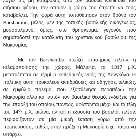
ετήσιου φόρου, τον οποίον η χώρα του έπρεπε να τούς
καταβάλλει. Την φορά αυτή τοποθέτησαν στον θρόνο τον
Barshambu, μέλος μεν της τοπικής βασιλικής οικογένειας,
μουσουλμάνο, όμως, στο θρήσκευμα, γεγονός που
σηματοδοτεί την κατάλυση του χριστιανικού βασιλείου της
Μακουρίας.
…………
Με τον Barshambu αρχίζει, επισήμως πλέον, η
ισλαμοποίησης της χώρας. Μάλιστα, το 1317 μ.Χ.
μετατρέπεται σε τζαμί ο καθεδρικός ναός της Δονγκόλα. Η
πολιτική αυτή προκάλεσε αντιδράσεις και οδήγησε, τελικώς,
σε εμφύλιο πόλεμο, που εξασθένησε περαιτέρω την
Μακουρία αλλά και αυτόν τον βασιλικό θεσμό, ενδείξεις για
την ύπαρξη του οποίου, πάντως, υφίστανται μέχρι και τα τέλη
ου
του 14
μ.Χ. αιώνα, αν και η εξουσία του βασιλιά, πλέον,
περιορίζονταν σε μία μικρή έκταση γύρω από την
πρωτεύουσα, καθώς στην πράξη η Μακουρία είχε πάψει να
υπάρχει.