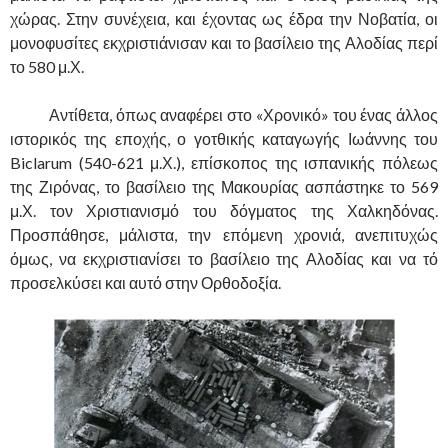
χώρας. Στην συνέχεια, και έχοντας ως έδρα την Νοβατία, οι
μονοφυσίτες εκχριστιάνισαν και το βασίλειο της Αλοδίας περί
το 580 μ.Χ.
……….
Αντίθετα, όπως αναφέρει στο «Χρονικό» του ένας άλλος
ιστορικός της εποχής, ο γοτθικής καταγωγής Ιωάννης του
Biclarum (540-621 μ.Χ.), επίσκοπος της ισπανικής πόλεως
της Ζιρόνας, το βασίλειο της Μακουρίας ασπάστηκε το 569
μ.Χ. τον Χριστιανισμό του δόγματος της Χαλκηδόνας.
Προσπάθησε, μάλιστα, την επόμενη χρονιά, ανεπιτυχώς
όμως, να εκχριστιανίσει το βασίλειο της Αλοδίας και να τό
προσελκύσει και αυτό στην Ορθοδοξία.