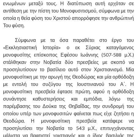
ενωμένων μεταξύ τους. Η διατύπωση αυτή ερχόταν σε
αντίθεση με την πίστη του Μονοφυσιτισμού, σύμφωνα με την
οποία η θεία φύση του Χριστού απορρόφησε την ανθρώπινή
Του φύση.
……….
Σύμφωνα με τα όσα παραθέτει στο έργο του
«Εκκλησιαστική Ιστορία» ο εκ Σύριας καταγόμενος
μονοφυσίτης επίσκοπος Εφέσου Ιωάννης (507-588 μ.Χ.)
στάλθηκαν στην Νοβατία δύο πρεσβείες με σκοπό να
προσηλυτίσουν το βασίλειο αυτό στον Χριστιανισμό. Μία
μονοφυσίτικη με την αρωγή της Θεοδώρας και μία ορθόδοξη
με εντολή του συζύγου της Ιουστινιανού του Α΄. Η
μονοφυσίτικη πρεσβεία έφτασε πρώτη, αφού η ορθόδοξη
συνάντησε καθυστερήσεις και εμπόδια, λόγω της
παρέμβασης του Δούκα της Θηβαΐδας, την συνδρομή του
οποίου υπέρ των μονοφυσιτών φαίνεται πως είχε ζητήσει η
Θεοδώρα. Η μονοφυσίτικη πρεσβεία κατάφερε να
προσηλυτίσει την Νοβατία το 543 μ.Χ., επιτυγχάνοντας
μάλιστα να βαφτιστεί χριστιανός και ο ίδιος βασιλιάς της