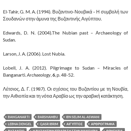
El-Tahir, G. M. A. (1994). Βυζαντινο-Νουβικά – Η συμβολή των
Σουδανών στην άμυνα της Βυζαντινής Αιγύπτου.
Edwards, D. N. (2004).The Nubian past – Αrchaeology of
Sudan.
Larson, J. A. (2006). Lost Nubia.
Lobell, J. A. (2012). Pilgrimage to Sudan – Miracles of
Banganarti.
Archae
o
logy
,
6
, p. 48-52.
Λέτσιος, Δ. Γ. (1987). Οι σχέσεις του Βυζαντίου με τη Νουβία,
την Αιθιοπία και τη νότια Αραβία ως την αραβική κατάκτηση.
BANGANARTI
BARSHAMBU
IBN SELIM AL-ASWANI
LEBNA DENGEL
QASR IBRIM
ΑΙΓΥΠΤΟΣ
ΑΡΘΡΟΓΡΑΦΙΑ
ΒΥΖΑΝΤΙΟ
Η ΒΥΖΑΝΤΙΝΗ ΕΠΙΔΡΑΣΗ ΣΤΗΝ ΜΑΚΟΥΡΙΑ
ΘΡΗΣΚΕΙΑ