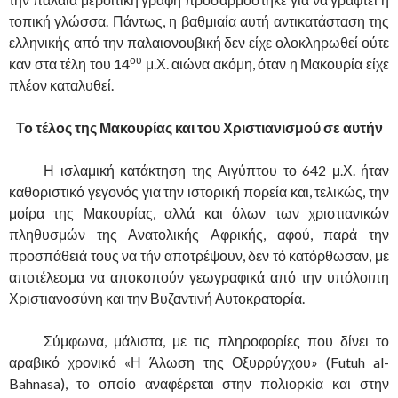
τοπική γλώσσα. Πάντως, η βαθμιαία αυτή αντικατάσταση της
ελληνικής από την παλαιονουβική δεν είχε ολοκληρωθεί ούτε
ου
καν στα τέλη του 14
μ.Χ. αιώνα ακόμη, όταν η Μακουρία είχε
πλέον καταλυθεί.
Το τέλος της Μακουρίας και του Χριστιανισμού σε αυτήν
……….
Η ισλαμική κατάκτηση της Αιγύπτου το 642 μ.Χ. ήταν
καθοριστικό γεγονός για την ιστορική πορεία και, τελικώς, την
μοίρα της Μακουρίας, αλλά και όλων των χριστιανικών
πληθυσμών της Ανατολικής Αφρικής, αφού, παρά την
προσπάθειά τους να τήν αποτρέψουν, δεν τό κατόρθωσαν, με
αποτέλεσμα να αποκοπούν γεωγραφικά από την υπόλοιπη
Χριστιανοσύνη και την Βυζαντινή Αυτοκρατορία.
……….
Σύμφωνα, μάλιστα, με τις πληροφορίες που δίνει το
αραβικό χρονικό «Η Άλωση της Οξυρρύγχου» (Futuh al-
Bahnasa), το οποίο αναφέρεται στην πολιορκία και στην