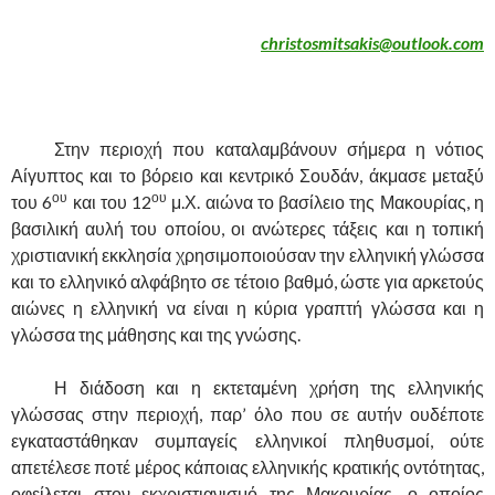
christosmitsakis@outlook.com
.
……….
Στην περιοχή που καταλαμβάνουν σήμερα η νότιος
Αίγυπτος και το βόρειο και κεντρικό Σουδάν, άκμασε μεταξύ
ου
ου
του 6
και του 12
μ.Χ. αιώνα το βασίλειο της Μακουρίας, η
βασιλική αυλή του οποίου, οι ανώτερες τάξεις και η τοπική
χριστιανική εκκλησία χρησιμοποιούσαν την ελληνική γλώσσα
και το ελληνικό αλφάβητο σε τέτοιο βαθμό, ώστε για αρκετούς
αιώνες η ελληνική να είναι η κύρια γραπτή γλώσσα και η
γλώσσα της μάθησης και της γνώσης.
……….
Η διάδοση και η εκτεταμένη χρήση της ελληνικής
γλώσσας στην περιοχή, παρ’ όλο που σε αυτήν ουδέποτε
εγκαταστάθηκαν συμπαγείς ελληνικοί πληθυσμοί, ούτε
απετέλεσε ποτέ μέρος κάποιας ελληνικής κρατικής οντότητας,
οφείλεται στον εκχριστιανισμό της Μακουρίας, ο οποίος