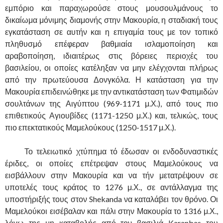
εμπόριο και παραχωρούσε στους μουσουλμάνους το
δικαίωμα μόνιμης διαμονής στην Μακουρία, η σταδιακή τους
εγκατάσταση σε αυτήν και η επιγαμία τους με τον τοπικό
πληθυσμό επέφεραν βαθμιαία ισλαμοποίηση και
αραβοποίηση, ιδιαιτέρως στις βόρειες περιοχές του
βασιλείου, οι οποίες κατέληξαν να μην ελέγχονται πλήρως
από την πρωτεύουσα Δονγκόλα. Η κατάσταση για την
Μακουρία επιδεινώθηκε με την αντικατάσταση των Φατιμιδών
σουλτάνων της Αιγύπτου (969-1171 μ.Χ.), από τους πιο
επιθετικούς Αγιουβίδες (1171-1250 μ.Χ.) και, τελικώς, τους
πιο επεκτατικούς Μαμελούκους (1250-1517 μ.Χ.).
……….
Το τελειωτικό χτύπημα τό έδωσαν οι ενδοδυναστικές
έριδες, οι οποίες επέτρεψαν στους Μαμελούκους να
εισβάλλουν στην Μακουρία και να τήν μετατρέψουν σε
υποτελές τους κράτος το 1276 μ.Χ., σε αντάλλαγμα της
υποστήριξής τους στον Shekanda να καταλάβει τον θρόνο. Οι
Μαμελούκοι εισέβαλαν και πάλι στην Μακουρία το 1316 μ.Χ.,
λόγω της μη καταβολής από τον βασιλιά Karanbas του