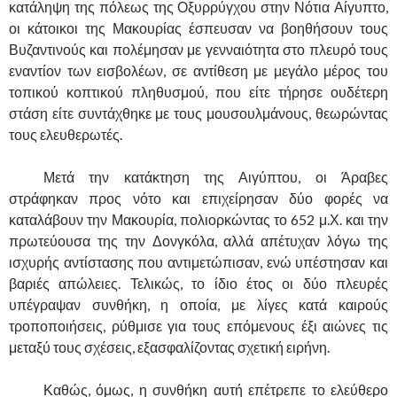
κατάληψη της πόλεως της Οξυρρύγχου στην Νότια Αίγυπτο,
οι κάτοικοι της Μακουρίας έσπευσαν να βοηθήσουν τους
Βυζαντινούς και πολέμησαν με γενναιότητα στο πλευρό τους
εναντίον των εισβολέων, σε αντίθεση με μεγάλο μέρος του
τοπικού κοπτικού πληθυσμού, που είτε τήρησε ουδέτερη
στάση είτε συντάχθηκε με τους μουσουλμάνους, θεωρώντας
τους ελευθερωτές.
……….
Μετά την κατάκτηση της Αιγύπτου, οι Άραβες
στράφηκαν προς νότο και επιχείρησαν δύο φορές να
καταλάβουν την Μακουρία, πολιορκώντας το 652 μ.Χ. και την
πρωτεύουσα της την Δονγκόλα, αλλά απέτυχαν λόγω της
ισχυρής αντίστασης που αντιμετώπισαν, ενώ υπέστησαν και
βαριές απώλειες. Τελικώς, το ίδιο έτος οι δύο πλευρές
υπέγραψαν συνθήκη, η οποία, με λίγες κατά καιρούς
τροποποιήσεις, ρύθμισε για τους επόμενους έξι αιώνες τις
μεταξύ τους σχέσεις, εξασφαλίζοντας σχετική ειρήνη.
……….
Καθώς, όμως, η συνθήκη αυτή επέτρεπε το ελεύθερο