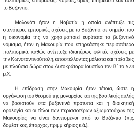
πολιτισμικές επιδράσεις. Κυρίως, όμως, επηρεάστηκαν από
το Βυζάντιο.
……….
Μολονότι ήταν η Νοβατία η οποία ανέπτυξε τις
στενότερες εμπορικές σχέσεις με το Βυζάντιο, σε σημείο που
η οικονομία της να χρησιμοποιεί ευρύτατα το βυζαντινό
νόμισμα, ήταν η Μακουρία που επηρεάστηκε περισσότερο
πολιτισμικά, καθώς ανέπτυξε ιδιαιτέρως φιλικές σχέσεις με
την Κωνσταντινούπολη, αποστέλλοντας μάλιστα και πρέσβεις
με πλούσια δώρα στον Αυτοκράτορα Ιουστίνο τον Β΄ το 573
μ.Χ.
……….
Η επίδραση στην Μακουρία ήταν τέτοια, ώστε η
οργάνωση του θεσμού της μοναρχίας και της βασιλικής αυλής
να βασιστούν στα βυζαντινά πρότυπα και η διοικητική
ορολογία και οι τίτλοι των περισσοτέρων αξιωματούχων της
Μακουρίας να είναι δανεισμένοι από το Βυζάντιο (π.χ.
δομέστικος, έπαρχος, πριμμικήριος κ.ά.).