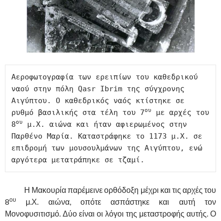
Αεροφωτογραφία των ερειπίων του καθεδρικού 
ναού στην πόλη Qasr Ibrim της σύγχρονης 
Αιγύπτου. Ο καθεδρικός ναός κτίστηκε σε 
ου
ρυθμό βασιλικής στα τέλη του 7
 με αρχές του 
ου
8
 μ.Χ. αιώνα και ήταν αφιερωμένος στην 
Παρθένο Μαρία. Καταστράφηκε το 1173 μ.Χ. σε 
επιδρομή των μουσουλμάνων της Αιγύπτου, ενώ 
αργότερα μετατράπηκε σε τζαμί.
……….
Η Μακουρία παρέμεινε ορθόδοξη μέχρι και τις αρχές του
ου
8
μ.Χ. αιώνα, οπότε ασπάστηκε και αυτή τον
Μονοφυσιτισμό. Δύο είναι οι λόγοι της μεταστροφής αυτής. Ο