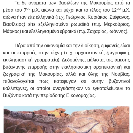
……….
Τα δε ονόματα των βασιλέων της Μακουρίας από τα
ου
ου
μέσα του 7
μ.Χ. αιώνα και μέχρι και το τέλος του 12
μ.Χ.
αιώνα ήταν είτε ελληνικά (π.χ. Γεώργιος, Κυριάκος, Στέφανος,
Βασίλειος) είτε εξελληνισμένα ρωμαϊκά (π.χ. Μερκούριος,
Μάρκος) και εξελληνισμένα εβραϊκά (π.χ. Ζαχαρίας, Ιωάννης).
……….
Πέρα από την οικονομία και την διοίκηση, εμφανείς είναι
και οι επιρροές στην τέχνη (π.χ. αρχιτεκτονική, ζωγραφική,
εκκλησιαστική γραμματεία). Δεδομένης, μάλιστα, της άμεσης
βυζαντινής επιρροής στην εκκλησιαστική αρχιτεκτονική και
ζωγραφική της Μακουρίας, αλλά και όλης της Νουβίας,
πιθανολογείται πως κατέφυγαν σε αυτήν βυζαντινοί
καλλιτέχνες, οι οποίοι αναγκάστηκαν να εγκαταλείψουν το
Βυζάντιο κατά την περίοδο της Εικονομαχίας.