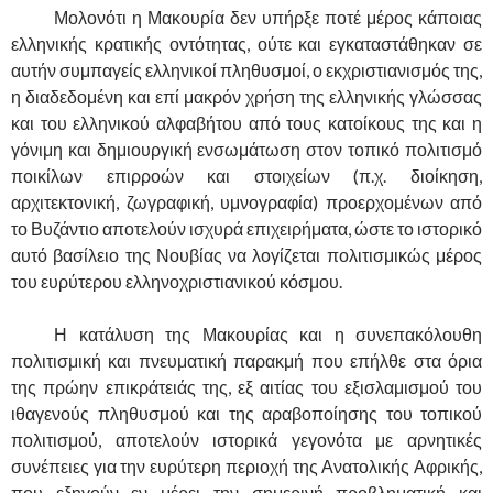
……….
Μολονότι η Μακουρία δεν υπήρξε ποτέ μέρος κάποιας
ελληνικής κρατικής οντότητας, ούτε και εγκαταστάθηκαν σε
αυτήν συμπαγείς ελληνικοί πληθυσμοί, ο εκχριστιανισμός της,
η διαδεδομένη και επί μακρόν χρήση της ελληνικής γλώσσας
και του ελληνικού αλφαβήτου από τους κατοίκους της και η
γόνιμη και δημιουργική ενσωμάτωση στον τοπικό πολιτισμό
ποικίλων επιρροών και στοιχείων (π.χ. διοίκηση,
αρχιτεκτονική, ζωγραφική, υμνογραφία) προερχομένων από
το Βυζάντιο αποτελούν ισχυρά επιχειρήματα, ώστε το ιστορικό
αυτό βασίλειο της Νουβίας να λογίζεται πολιτισμικώς μέρος
του ευρύτερου ελληνοχριστιανικού κόσμου.
……….
Η κατάλυση της Μακουρίας και η συνεπακόλουθη
πολιτισμική και πνευματική παρακμή που επήλθε στα όρια
της πρώην επικράτειάς της, εξ αιτίας του εξισλαμισμού του
ιθαγενούς πληθυσμού και της αραβοποίησης του τοπικού
πολιτισμού, αποτελούν ιστορικά γεγονότα με αρνητικές
συνέπειες για την ευρύτερη περιοχή της Ανατολικής Αφρικής,
που εξηγούν εν μέρει την σημερινή προβληματική και