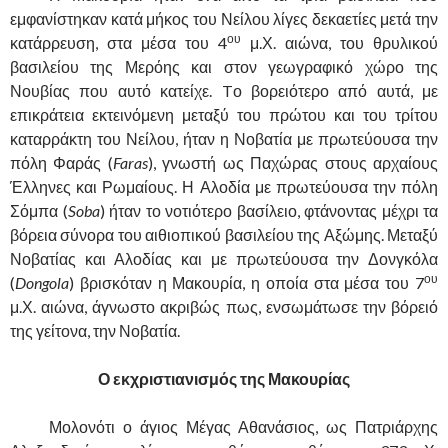
εμφανίστηκαν κατά μήκος του Νείλου λίγες δεκαετίες μετά την
ου
κατάρρευση, στα μέσα του 4
μ.Χ. αιώνα, του θρυλικού
βασιλείου της Μερόης και στον γεωγραφικό χώρο της
Νουβίας που αυτό κατείχε. Tο βορειότερο από αυτά, με
επικράτεια εκτεινόμενη μεταξύ του πρώτου και του τρίτου
καταρράκτη του Νείλου, ήταν η Νοβατία με πρωτεύουσα την
πόλη Φαράς (
Faras
), γνωστή ως Παχώρας στους αρχαίους
Έλληνες και Ρωμαίους. Η Αλοδία με πρωτεύουσα την πόλη
Σόμπα (
Soba
) ήταν το νοτιότερο βασίλειο, φτάνοντας μέχρι τα
βόρεια σύνορα του αιθιοπικού βασιλείου της Αξώμης. Μεταξύ
Νοβατίας και Αλοδίας και με πρωτεύουσα την Δονγκόλα
ου
(
Dongola
) βρισκόταν η Μακουρία, η οποία στα μέσα του 7
μ.Χ. αιώνα, άγνωστο ακριβώς πως, ενσωμάτωσε την βόρειό
της γείτονα, την Νοβατία.
Ο εκχριστιανισμός της Μακουρίας
……….
Μολονότι ο άγιος Μέγας Αθανάσιος, ως Πατριάρχης