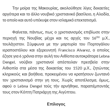
……….
Την μοίρα της Μακουρίας, ακολούθησε λίγες δεκαετίες
αργότερα και το άλλο νουβικό χριστιανικό βασίλειο, η Αλοδία,
το οποίο και αυτό υπέκυψε στον ισλαμικό επεκτατισμό.
……….
Φαίνεται, πάντως, πως ο χριστιανισμός επιβίωσε στην
ου
περιοχή της Νουβίας μέχρι και τις αρχές του 16
μ.Χ.,
τουλάχιστον. Σύμφωνα με την μαρτυρία του Πορτογάλου
ιεραποστόλου και εξερευνητή Francisco Alvarez, ο οποίος
έζησε για 6 χρόνια στην αυλή του Αιθίοπα αυτοκράτορα Lebna
Dengel, νούβιοι χριστιανοί απέστειλαν πρεσβεία στην
Αιθιοπία στα μέσα της δεκαετίας του 1520 μ.Χ., ζητώντας
κληρικούς και βοήθεια, προκειμένου να κρατήσουν ζωντανό
τον χριστιανισμό στην γη τους. Χωρίς αποτέλεσμα, όμως,
αφού ο Lebna Dengel τούς τήν αρνήθηκε, παραπέμποντάς
τους στον Κόπτη Πατριάρχη της Αιγύπτου.
Επίλογος