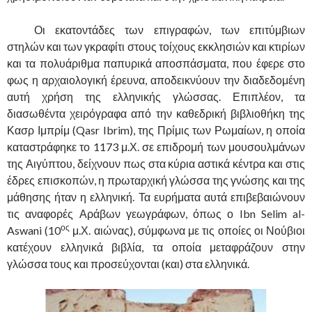
……….
Οι εκατοντάδες των επιγραφών, των επιτύμβιων
στηλών και των γκραφίτι στους τοίχους εκκλησιών και κτιρίων
και τα πολυάριθμα παπυρικά αποσπάσματα, που έφερε στο
φως η αρχαιολογική έρευνα, αποδεικνύουν την διαδεδομένη
αυτή χρήση της ελληνικής γλώσσας. Επιπλέον, τα
διασωθέντα χειρόγραφα από την καθεδρική βιβλιοθήκη της
Κασρ Ιμπρίμ (Qasr Ibrim), της Πρίμις των Ρωμαίων, η οποία
καταστράφηκε το 1173 μ.Χ. σε επιδρομή των μουσουλμάνων
της Αιγύπτου, δείχνουν πως στα κύρια αστικά κέντρα και στις
έδρες επισκοπών, η πρωταρχική γλώσσα της γνώσης και της
μάθησης ήταν η ελληνική. Τα ευρήματα αυτά επιβεβαιώνουν
τις αναφορές Αράβων γεωγράφων, όπως ο Ibn Selim al-
ος
Aswani (10
μ.Χ. αιώνας), σύμφωνα με τις οποίες οι Νούβιοι
κατέχουν ελληνικά βιβλία, τα οποία μεταφράζουν στην
γλώσσα τους και προσεύχονται (και) στα ελληνικά.