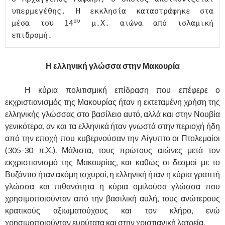
υπερμεγέθης. Η εκκλησία καταστράφηκε στα 
ου
μέσα του 14
 μ.Χ. αιώνα από ισλαμική 
επιδρομή.
Η ελληνική γλώσσα στην Μακουρία
……….
Η κύρια πολιτισμική επίδραση που επέφερε ο
εκχριστιανισμός της Μακουρίας ήταν η εκτεταμένη χρήση της
ελληνικής γλώσσας στο βασίλειο αυτό, αλλά και στην Νουβία
γενικότερα, αν και τα ελληνικά ήταν γνωστά στην περιοχή ήδη
από την εποχή που κυβερνούσαν την Αίγυπτο οι Πτολεμαίοι
(305-30 π.Χ.). Μάλιστα, τους πρώτους αιώνες μετά τον
εκχριστιανισμό της Μακουρίας, και καθώς οι δεσμοί με το
Βυζάντιο ήταν ακόμη ισχυροί, η ελληνική ήταν η κύρια γραπτή
γλώσσα και πιθανότητα η κύρια ομιλούσα γλώσσα που
χρησιμοποιούνταν από την βασιλική αυλή, τους ανώτερους
κρατικούς αξιωματούχους και τον κλήρο, ενώ
χρησιμοποιούνταν ευρύτατα και στην χριστιανική λατρεία.