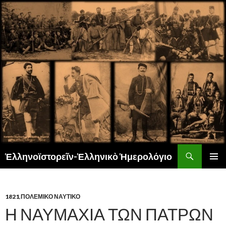
Αναζήτηση
Ἑλληνοϊστορεῖν-Ἑλληνικὸ Ἡμερολόγιο
ΜΕΤΆΒΑΣΗ
ΚΎΡΙΟ
ΣΕ
ΜΕΝΟΎ
ΠΕΡΙΕΧΌΜΕΝΟ
1821
,
ΠΟΛΕΜΙΚΟ ΝΑΥΤΙΚΟ
Η ΝΑΥΜΑΧΙΑ ΤΩΝ ΠΑΤΡΩΝ