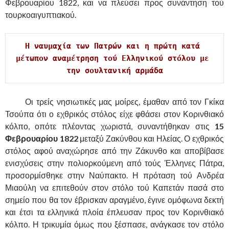
Φεβρουαρίου 1822, και να πλεύσει προς συνάντηση τού
τουρκοαιγυπτιακού.
Η ναυμαχία των Πατρών και η πρώτη κατά 
μέτωπον αναμέτρηση τού Ελληνικού στόλου με 
την σουλτανική αρμάδα
……….
Οι τρείς νησιωτικές μας μοίρες, έμαθαν από τον Γκίκα
Τσούπα ότι ο εχθρικός στόλος είχε φθάσει στον Κορινθιακό
κόλπο, οπότε πλέοντας χωριστά, συναντήθηκαν στις
15
Φεβρουαρίου 1822
μεταξύ Ζακύνθου και Ηλείας. Ο εχθρικός
στόλος αφού αναχώρησε από την Ζάκυνθο και αποβίβασε
ενισχύσεις στην πολιορκούμενη από τούς Έλληνες Πάτρα,
προσορμίσθηκε στην Ναύπακτο. Η πρόταση τού Ανδρέα
Μιαούλη να επιτεθούν στον στόλο τού Καπετάν πασά στο
σημείο που θα τον έβρισκαν αραγμένο, έγινε ομόφωνα δεκτή
και έτσι τα ελληνικά πλοία έπλευσαν προς τον Κορινθιακό
κόλπο. Η τρικυμία όμως που ξέσπασε, ανάγκασε τον στόλο