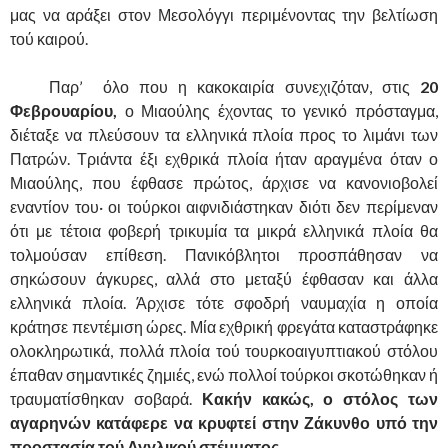
μας να αράξει στον Μεσολόγγι περιμένοντας την βελτίωση
τού καιρού.
……….
Παρ’ όλο που η κακοκαιρία συνεχιζόταν, στις
20
Φεβρουαρίου,
ο Μιαούλης έχοντας το γενικό πρόσταγμα,
διέταξε να πλεύσουν τα ελληνικά πλοία προς το λιμάνι των
Πατρών. Τριάντα έξι εχθρικά πλοία ήταν αραγμένα όταν ο
Μιαούλης, που έφθασε πρώτος, άρχισε να κανονιοβολεί
εναντίον του· οι τούρκοι αιφνιδιάστηκαν διότι δεν περίμεναν
ότι με τέτοια φοβερή τρικυμία τα μικρά ελληνικά πλοία θα
τολμούσαν επίθεση. Πανικόβλητοι προσπάθησαν να
σηκώσουν άγκυρες, αλλά στο μεταξύ έφθασαν και άλλα
ελληνικά πλοία. Άρχισε τότε σφοδρή ναυμαχία η οποία
κράτησε πεντέμιση ώρες. Μία εχθρική φρεγάτα καταστράφηκε
ολοκληρωτικά, πολλά πλοία τού τουρκοαιγυπτιακού στόλου
έπαθαν σημαντικές ζημιές, ενώ πολλοί τούρκοι σκοτώθηκαν ή
τραυματίσθηκαν σοβαρά.
Κακήν κακώς, ο στόλος των
αγαρηνών κατάφερε να κρυφτεί στην Ζάκυνθο υπό την
προστασία τού Αγγλικού στέμματος.