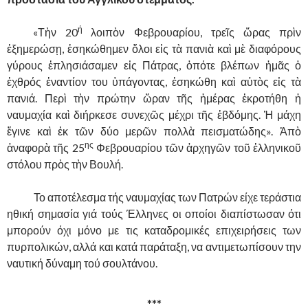
ή
……….
«Τὴν 20
λοιπὸν Φεβρουαρίου, τρεῖς ὥρας πρὶν
ἐξημερώσῃ, ἐσηκώθημεν ὅλοι εἰς τὰ πανιὰ καὶ μὲ διαφόρους
γύρους ἐπλησιάσαμεν εἰς Πάτρας, ὁπότε βλέπων ἡμᾶς ὁ
ἐχθρός ἐναντίον του ὑπάγοντας, ἐσηκώθη καὶ αὐτὸς εἰς τὰ
πανιά. Περὶ τὴν πρώτην ὥραν τῆς ἡμέρας ἐκροτήθη ἡ
ναυμαχία καὶ διήρκεσε συνεχῶς μέχρι τῆς ἑβδόμης. Ἡ μάχη
ἔγινε καὶ ἐκ τῶν δύο μερῶν πολλὰ πεισματώδης». Ἀπὸ
ης
ἀναφορὰ τῆς 25
Φεβρουαρίου τῶν ἀρχηγῶν τοῦ ἑλληνικοῦ
στόλου πρὸς τὴν Βουλή.
……….
Το αποτέλεσμα τής ναυμαχίας των Πατρών είχε τεράστια
ηθική σημασία γιά τούς Έλληνες οι οποίοι διαπίστωσαν ότι
μπορούν όχι μόνο με τις καταδρομικές επιχειρήσεις των
πυρπολικών, αλλά και κατά παράταξη, να αντιμετωπίσουν την
ναυτική δύναμη τού σουλτάνου.
***