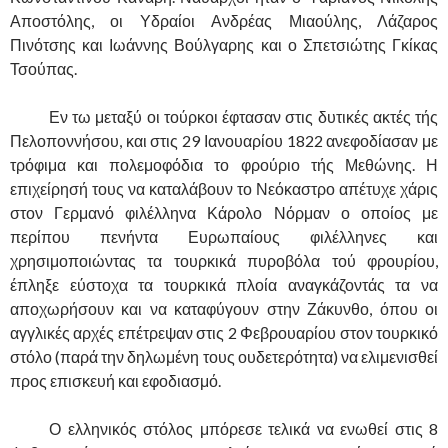
Αποστόλης, οι Υδραίοι Ανδρέας Μιαούλης, Λάζαρος
Πινότσης και Ιωάννης Βούλγαρης και ο Σπετσιώτης Γκίκας
Τσούπας.
……….
Εν τω μεταξύ οι τούρκοι έφτασαν στις δυτικές ακτές τής
Πελοποννήσου, και στις 29 Ιανουαρίου 1822 ανεφοδίασαν με
τρόφιμα και πολεμοφόδια το φρούριο τής Μεθώνης. Η
επιχείρησή τους να καταλάβουν το Νεόκαστρο απέτυχε χάρις
στον Γερμανό φιλέλληνα Κάρολο Νόρμαν ο οποίος με
περίπου πενήντα Ευρωπαίους φιλέλληνες και
χρησιμοποιώντας τα τουρκικά πυροβόλα τού φρουρίου,
έπληξε εύστοχα τα τουρκικά πλοία αναγκάζοντάς τα να
αποχωρήσουν και να καταφύγουν στην Ζάκυνθο, όπου οι
αγγλικές αρχές επέτρεψαν στις 2 Φεβρουαρίου στον τουρκικό
στόλο (παρά την δηλωμένη τους ουδετερότητα) να ελιμενισθεί
προς επισκευή και εφοδιασμό.
……….
Ο ελληνικός στόλος μπόρεσε τελικά να ενωθεί στις 8