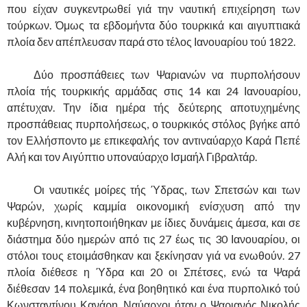
που είχαν συγκεντρωθεί γιά την ναυτική επιχείρηση των
τούρκων. Όμως τα εβδομήντα δύο τουρκικά και αιγυπτιακά
πλοία δεν απέπλευσαν παρά στο τέλος Ιανουαρίου τού 1822.
……….
Δύο προσπάθειες των Ψαριανών να πυρπολήσουν
πλοία τής τουρκικής αρμάδας στις 14 και 24 Ιανουαρίου,
απέτυχαν. Την ίδια ημέρα τής δεύτερης αποτυχημένης
προσπάθειας πυρπολήσεως, ο τουρκικός στόλος βγήκε από
τον Ελλήσποντο με επικεφαλής τον αντιναύαρχο Καρά Πεπέ
Αλή και τον Αιγύπτιο υποναύαρχο Ισμαήλ Γιβραλτάρ.
……….
Οι ναυτικές μοίρες τής Ύδρας, των Σπετσών και των
Ψαρών, χωρίς καμμία οικονομική ενίσχυση από την
κυβέρνηση, κινητοποιήθηκαν με ίδιες δυνάμεις άμεσα, και σε
διάστημα δύο ημερών από τις 27 έως τις 30 Ιανουαρίου, οι
στόλοι τους ετοιμάσθηκαν και ξεκίνησαν γιά να ενωθούν. 27
πλοία διέθεσε η Ύδρα και 20 οι Σπέτσες, ενώ τα Ψαρά
διέθεσαν 14 πολεμικά, ένα βοηθητικό και ένα πυρπολικό τού
Κωνσταντίνου Κανάρη. Ναύαρχοι ήταν ο Ψαριανός Νικολής