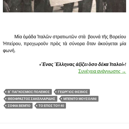
,
………
.
Μία ὀμάδα Ἰταλῶν στρατιωτῶν στὰ βουνά τῆς Βορείου
Ἠπείρου, προχωροῦν πρὸς τὰ σύνορα ὅταν ἀκούγεται μία
φωνή.
«Ἕνας Ἕλληνας ἀξίζει ὅσο δέκα Ἰταλοί»!
Συνέχεια ανάγνωσης
ΑΝ
→
Β΄ ΠΑΓΚΟΣΜΙΟΣ ΠΟΛΕΜΟΣ
ΓΕΩΡΓΙΟΣ ΘΙΣΒΙΟΣ
ΘΕΟΦΡΑΣΤΟΣ ΣΑΚΕΛΛΑΡΙΔΗΣ
ΜΠΕΝΙΤΟ ΜΟΥΣΟΛΙΝΙ
ΣΟΦΙΑ ΒΕΜΠΟ
ΤΟ ΕΠΟΣ ΤΟΥ 40