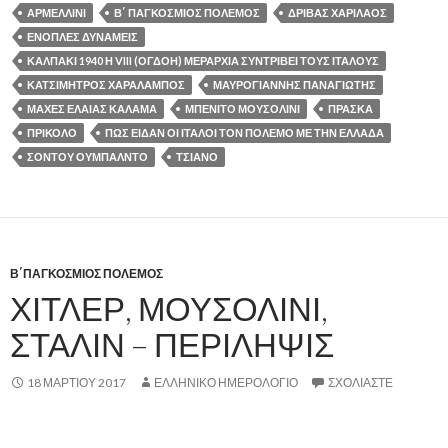
ΑΡΜΕΛΛΙΝΙ
Β΄ ΠΑΓΚΟΣΜΙΟΣ ΠΟΛΕΜΟΣ
ΔΡΙΒΑΣ ΧΑΡΙΛΑΟΣ
ΕΝΟΠΛΕΣ ΔΥΝΑΜΕΙΣ
ΚΑΛΠΑΚΙ 1940 Η VIII (ΟΓΔΟΗ) ΜΕΡΑΡΧΙΑ ΣΥΝΤΡΙΒΕΙ ΤΟΥΣ ΙΤΑΛΟΥΣ
ΚΑΤΣΙΜΗΤΡΟΣ ΧΑΡΑΛΑΜΠΟΣ
ΜΑΥΡΟΓΙΑΝΝΗΣ ΠΑΝΑΓΙΩΤΗΣ
ΜΑΧΕΣ ΕΛΑΙΑΣ ΚΑΛΑΜΑ
ΜΠΕΝΙΤΟ ΜΟΥΣΟΛΙΝΙ
ΠΡΑΣΚΑ
ΠΡΙΚΟΛΟ
ΠΩΣ ΕΙΔΑΝ ΟΙ ΙΤΑΛΟΙ ΤΟΝ ΠΟΛΕΜΟ ΜΕ ΤΗΝ ΕΛΛΑΔΑ
ΣΟΝΤΟΥ ΟΥΜΠΑΛΝΤΟ
ΤΣΙΑΝΟ
Β΄ΠΑΓΚΟΣΜΙΟΣ ΠΟΛΕΜΟΣ
ΧΙΤΛΕΡ, ΜΟΥΣΟΛΙΝΙ,
ΣΤΑΛΙΝ – ΠΕΡΙΛΗΨΙΣ
18 ΜΑΡΤΊΟΥ 2017
ΕΛΛΗΝΙΚΟ ΗΜΕΡΟΛΟΓΙΟ
ΣΧΟΛΙΆΣΤΕ
,