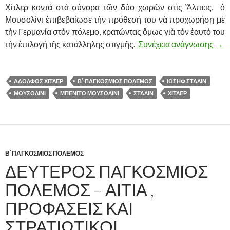
Χίτλερ κοντά στὰ σύνορα τῶν δύο χωρῶν στὶς Ἄλπεις, ὁ
Μουσολίνι ἐπιβεβαίωσε τὴν πρόθεσή του νὰ προχωρήσῃ μὲ
τὴν Γερμανία στὸν πόλεμο, κρατώντας ὅμως γιὰ τὸν ἑαυτό του
τὴν ἐπιλογή τῆς κατάλληλης στιγμῆς.
Συνέχεια ανάγνωσης
ΧΙΤ
→
ΑΔΟΛΦΟΣ ΧΙΤΛΕΡ
Β΄ ΠΑΓΚΟΣΜΙΟΣ ΠΟΛΕΜΟΣ
ΙΩΣΗΦ ΣΤΑΛΙΝ
ΜΟΥΣΟΛΙΝΙ
ΜΠΕΝΙΤΟ ΜΟΥΣΟΛΙΝΙ
ΣΤΑΛΙΝ
ΧΙΤΛΕΡ
Β΄ΠΑΓΚΟΣΜΙΟΣ ΠΟΛΕΜΟΣ
ΔΕΥΤΕΡΟΣ ΠΑΓΚΟΣΜΙΟΣ
ΠΟΛΕΜΟΣ – ΑΙΤΙΑ ,
ΠΡΟΦΑΣΕΙΣ ΚΑΙ
ΣΤΡΑΤΙΩΤΙΚΟΙ