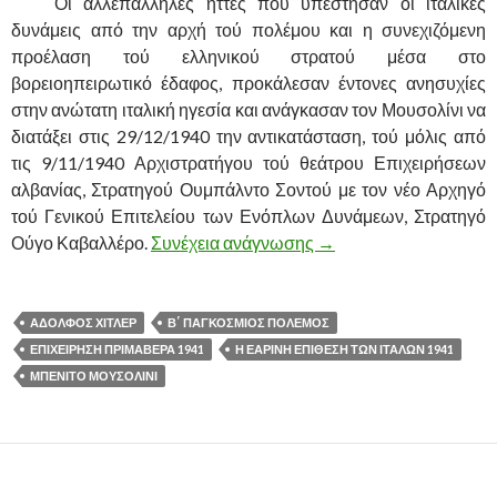
……….
Οι αλλεπάλληλες ήττες που υπέστησαν οι ιταλικές
δυνάμεις από την αρχή τού πολέμου και η συνεχιζόμενη
προέλαση τού ελληνικού στρατού μέσα στο
βορειοηπειρωτικό έδαφος, προκάλεσαν έντονες ανησυχίες
στην ανώτατη ιταλική ηγεσία και ανάγκασαν τον Μουσολίνι να
διατάξει στις 29/12/1940 την αντικατάσταση, τού μόλις από
τις 9/11/1940 Αρχιστρατήγου τού θεάτρου Επιχειρήσεων
αλβανίας, Στρατηγού Ουμπάλντο Σοντού με τον νέο Αρχηγό
τού Γενικού Επιτελείου των Ενόπλων Δυνάμεων, Στρατηγό
Ούγο Καβαλλέρο.
Συνέχεια ανάγνωσης
Η «ΕΑΡΙΝΗ» ΕΠΙΘΕΣΗ
→
ΑΔΟΛΦΟΣ ΧΙΤΛΕΡ
Β΄ ΠΑΓΚΟΣΜΙΟΣ ΠΟΛΕΜΟΣ
ΕΠΙΧΕΙΡΗΣΗ ΠΡΙΜΑΒΕΡΑ 1941
Η ΕΑΡΙΝΗ ΕΠΙΘΕΣΗ ΤΩΝ ΙΤΑΛΩΝ 1941
ΜΠΕΝΙΤΟ ΜΟΥΣΟΛΙΝΙ