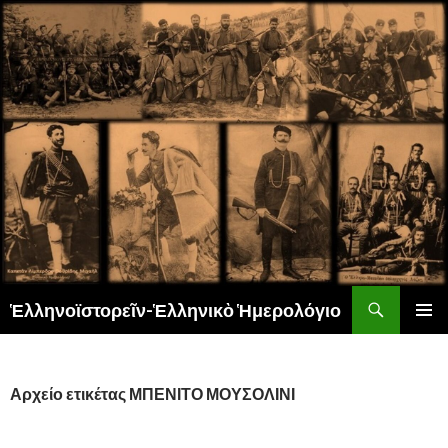
Αναζήτηση
Ἑλληνοϊστορεῖν-Ἑλληνικὸ Ἡμερολόγιο
ΜΕΤΆΒΑΣΗ
ΚΎΡΙΟ
ΣΕ
ΜΕΝΟΎ
ΠΕΡΙΕΧΌΜΕΝΟ
Αρχείο ετικέτας ΜΠΕΝΙΤΟ ΜΟΥΣΟΛΙΝΙ