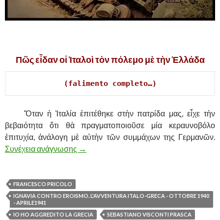
,
Π
ῶ
ς ε
ἶ
δαν ο
ἱ
Ἰ
ταλο
ὶ
τ
ὸ
ν πόλεμο μ
ὲ
τ
ὴ
ν
Ἑ
λλάδα
(falimento completo…)
……….
Ὅταν ἡ Ἰταλία ἐπιτέθηκε στὴν πατρίδα μας, εἶχε τὴν
βεβαιότητα ὅτι θὰ πραγματοποιοῦσε μία κεραυνοβόλο
ἐπιτυχία, ἀνάλογη μὲ αὐτὴν τῶν συμμάχων της Γερμανῶν.
Συνέχεια ανάγνωσης
ΠΩΣ ΕΙΔΑΝ ΟΙ ΙΤΑΛΟΙ ΤΟΝ ΠΟΛΕΜΟ
→
FRANCESCO PRICOLO
IGNAVIA CONTRO EROISMO. L'AVVENTURA ITALO-GRECA - OTTOBRE 1940
- APRILE1941
IO HO AGGREDITO LA GRECIA
SEBASTIANO VISCONTI PRASCA